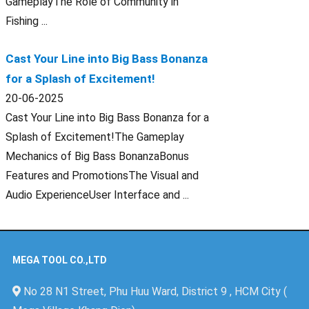
GameplayThe Role of Community in
Fishing ...
Cast Your Line into Big Bass Bonanza
for a Splash of Excitement!
20-06-2025
Cast Your Line into Big Bass Bonanza for a
Splash of Excitement!The Gameplay
Mechanics of Big Bass BonanzaBonus
Features and PromotionsThe Visual and
Audio ExperienceUser Interface and ...
MEGA TOOL CO.,LTD
No 28 N1 Street, Phu Huu Ward, District 9 , HCM City (