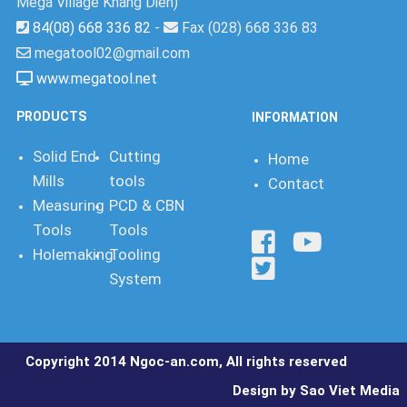
Mega Village Khang Dien)
84(08) 668 336 82
-
Fax (028) 668 336 83
megatool02@gmail.com
www.megatool.net
PRODUCTS
INFORMATION
Solid End
Cutting
Home
Mills
tools
Contact
Measuring
PCD & CBN
Tools
Tools
Holemaking
Tooling
System
Copyright 2014 Ngoc-an.com, All rights reserved
Design by Sao Viet Media