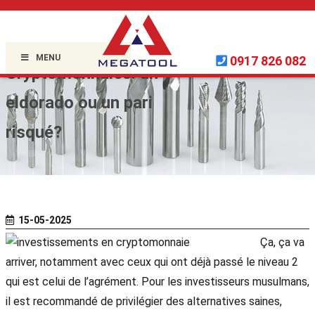
Home »
Uncategorized
»
MENU
0917 826 082
Cryptomonnaies: un
eldorado ou un pari
risqué?
15-05-2025
Ça, ça va
arriver, notamment avec ceux qui ont déjà passé le niveau 2
qui est celui de l’agrément. Pour les investisseurs musulmans,
il est recommandé de privilégier des alternatives saines,