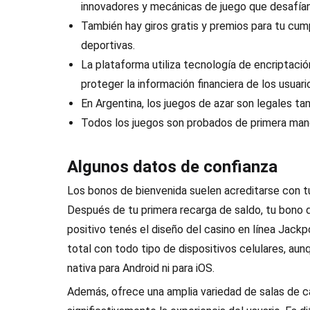
innovadores y mecánicas de juego que desafían l
También hay giros gratis y premios para tu cum
deportivas.
La plataforma utiliza tecnología de encriptaci
proteger la información financiera de los usuari
En Argentina, los juegos de azar son legales ta
Todos los juegos son probados de primera mano 
Algunos datos de confianza
Los bonos de bienvenida suelen acreditarse con tu
Después de tu primera recarga de saldo, tu bono d
positivo tenés el diseño del casino en línea Jack
total con todo tipo de dispositivos celulares, aun
nativa para Android ni para iOS.
Además, ofrece una amplia variedad de salas de cas