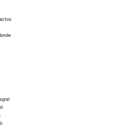
xactos
 donde
egral
id
o
Si