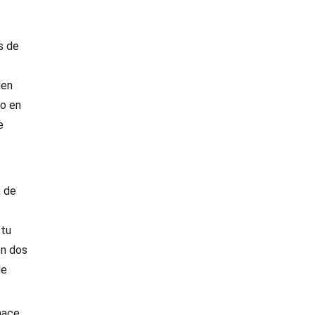
s de
len
lo en
e
, de
 tu
en dos
de
hace