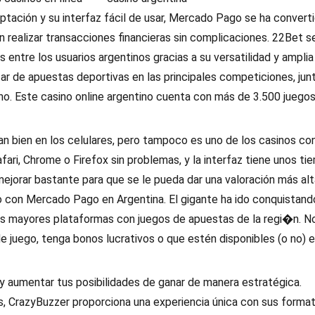
tación y su interfaz fácil de usar, Mercado Pago se ha convert
n realizar transacciones financieras sin complicaciones. 22Bet s
entre los usuarios argentinos gracias a su versatilidad y amplia
ar de apuestas deportivas en las principales competiciones, jun
no. Este casino online argentino cuenta con más de 3.500 juego
an bien en los celulares, pero tampoco es uno de los casinos con
ari, Chrome o Firefox sin problemas, y la interfaz tiene unos t
mejorar bastante para que se le pueda dar una valoración más alt
o con Mercado Pago en Argentina. El gigante ha ido conquistand
s mayores plataformas con juegos de apuestas de la regi�n. N
e juego, tenga bonos lucrativos o que estén disponibles (o no) 
y aumentar tus posibilidades de ganar de manera estratégica.
s, CrazyBuzzer proporciona una experiencia única con sus forma