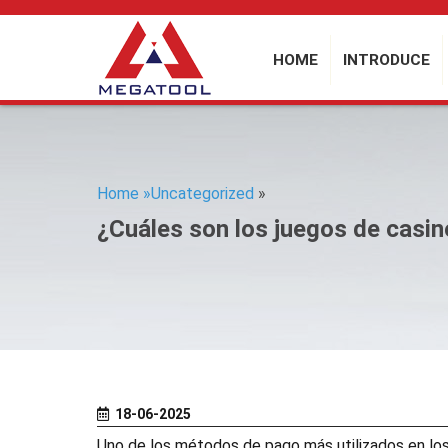
HOME
INTRODUCE
Home »
Uncategorized
»
¿Cuáles son los juegos de casi
18-06-2025
Uno de los métodos de pago más utilizados en los