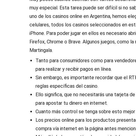
muy especial. Esta tarea puede ser difícil si no
uno de los casinos online en Argentina, hemos el
celulares, todos los casinos seleccionados en est
iPhone. Para poder jugar en ellos es necesario a
Firefox, Chrome o Brave. Algunos juegos, como la 
Martingala.
Tanto para consumidores como para vendedores
para realizar y recibir pagos en línea.
Sin embargo, es importante recordar que el RTP
reglas específicas del casino.
Ello significa, que no necesitarás una tarjeta 
para apostar tu dinero en internet.
Cuanto más control se tenga sobre esto mejor
Los precios online para los productos present
compra vía internet en la página antes mencion