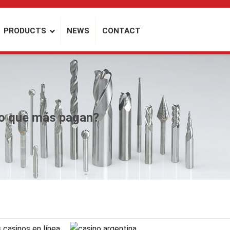
PRODUCTS
NEWS
CONTACT
no que más pagan?
 casinos en línea