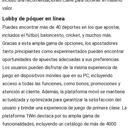
incluso una recomendaciones clave para obtener el máximo
valor.
Lobby de póquer en línea
Puedes encontrar más de 40 deportes en los que apostar,
incluidos el fútbol, baloncesto, cricket, y muchos más.
Gracias a esta amplia gama de opciones, los apostadores
tanto principiantes como experimentados pueden encontrar
oportunidades de apuestas adecuadas a sus preferencias.
Los usuarios pueden disfrutar de la misma experiencia de
juego en dispositivos móviles que en su PC, incluyendo
acceso a todas las funciones, como bonos, promociones y
atención al cliente. Además, la plataforma móvil se mantiene
actualizada y optimizada para garantizar la satisfacción del
usuario y brindar una experiencia de juego de primera clase. La
plataforma 1Win destaca por su amplia gama de
funcionalidades, incluyendo un catálogo de más de 4000