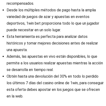
recompensados.
Desde los múltiples métodos de pago hasta la amplia
variedad de juegos de azar y apuestas en eventos
deportivos, 1win bet proporciona todo lo que un jugador
puede necesitar en un solo lugar.
Esta herramienta es perfecta para analizar datos
históricos y tomar mejores decisiones antes de realizar
una apuesta.
Además, las apuestas en vivo están disponibles, lo que
permite a los usuarios realizar apuestas mientras la acción
se desarrolla en tiempo real.
Obtén hasta una devolución del 30% en todo lo perdido
los últimos 7 días del casino online de 1win, para conseguir
esta oferta debes apostar en los juegos que se ofrecen
en la web.