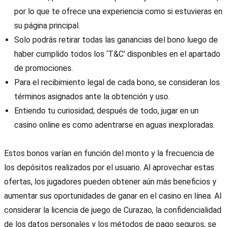
por lo que te ofrece una experiencia como si estuvieras en
su página principal.
Solo podrás retirar todas las ganancias del bono luego de
haber cumplido todos los ‘T&C’ disponibles en el apartado
de promociones.
Para el recibimiento legal de cada bono, se consideran los
términos asignados ante la obtención y uso.
Entiendo tu curiosidad; después de todo, jugar en un
casino online es como adentrarse en aguas inexploradas.
Estos bonos varían en función del monto y la frecuencia de
los depósitos realizados por el usuario. Al aprovechar estas
ofertas, los jugadores pueden obtener aún más beneficios y
aumentar sus oportunidades de ganar en el casino en línea. Al
considerar la licencia de juego de Curazao, la confidencialidad
de los datos personales y los métodos de pago seguros, se