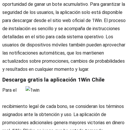
oportunidad de ganar un bote acumulativo. Para garantizar la
seguridad de los usuarios, la aplicación solo está disponible
para descargar desde el sitio web oficial de 1Win. El proceso
de instalación es sencillo y se acompaña de instrucciones
detalladas en el sitio para cada sistema operativo. Los
usuarios de dispositivos móviles también pueden aprovechar
las notificaciones automáticas, que los mantienen
actualizados sobre promociones, cambios de probabilidades
y resultados en cualquier momento y lugar.
Descarga gratis la aplicación 1Win Chile
Para el
recibimiento legal de cada bono, se consideran los términos
asignados ante la obtención y uso. La aplicación de
promociones adicionales genera mayores victorias en dinero