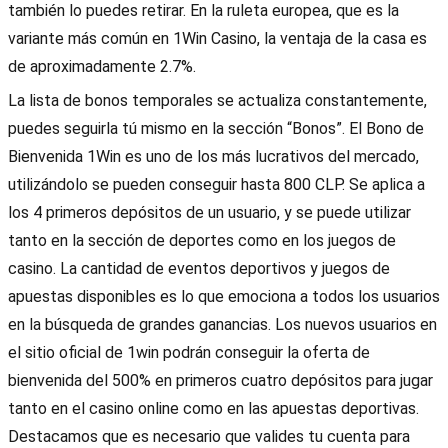
también lo puedes retirar. En la ruleta europea, que es la
variante más común en 1Win Casino, la ventaja de la casa es
de aproximadamente 2.7%.
La lista de bonos temporales se actualiza constantemente,
puedes seguirla tú mismo en la sección “Bonos”. El Bono de
Bienvenida 1Win es uno de los más lucrativos del mercado,
utilizándolo se pueden conseguir hasta 800 CLP. Se aplica a
los 4 primeros depósitos de un usuario, y se puede utilizar
tanto en la sección de deportes como en los juegos de
casino. La cantidad de eventos deportivos y juegos de
apuestas disponibles es lo que emociona a todos los usuarios
en la búsqueda de grandes ganancias. Los nuevos usuarios en
el sitio oficial de 1win podrán conseguir la oferta de
bienvenida del 500% en primeros cuatro depósitos para jugar
tanto en el casino online como en las apuestas deportivas.
Destacamos que es necesario que valides tu cuenta para