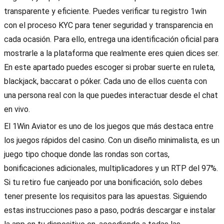
transparente y eficiente. Puedes verificar tu registro 1win
con el proceso KYC para tener seguridad y transparencia en
cada ocasión. Para ello, entrega una identificación oficial para
mostrarle a la plataforma que realmente eres quien dices ser.
En este apartado puedes escoger si probar suerte en ruleta,
blackjack, baccarat o póker. Cada uno de ellos cuenta con
una persona real con la que puedes interactuar desde el chat
en vivo.
El 1Win Aviator es uno de los juegos que más destaca entre
los juegos rápidos del casino. Con un diseño minimalista, es un
juego tipo choque donde las rondas son cortas,
bonificaciones adicionales, multiplicadores y un RTP del 97%.
Si tu retiro fue canjeado por una bonificación, solo debes
tener presente los requisitos para las apuestas. Siguiendo
estas instrucciones paso a paso, podrás descargar e instalar