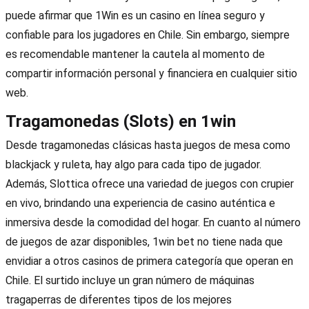
puede afirmar que 1Win es un casino en línea seguro y
confiable para los jugadores en Chile. Sin embargo, siempre
es recomendable mantener la cautela al momento de
compartir información personal y financiera en cualquier sitio
web.
Tragamonedas (Slots) en 1win
Desde tragamonedas clásicas hasta juegos de mesa como
blackjack y ruleta, hay algo para cada tipo de jugador.
Además, Slottica ofrece una variedad de juegos con crupier
en vivo, brindando una experiencia de casino auténtica e
inmersiva desde la comodidad del hogar. En cuanto al número
de juegos de azar disponibles, 1win bet no tiene nada que
envidiar a otros casinos de primera categoría que operan en
Chile. El surtido incluye un gran número de máquinas
tragaperras de diferentes tipos de los mejores