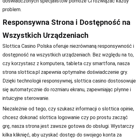
doświadczonych specjalistów pomoże Ci rozwiązać każdy
problem.
Responsywna Strona i Dostępność na
Wszystkich Urządzeniach
Slottica Casino Polska oferuje niezrównaną responsywność i
dostępność na wszystkich urządzeniach. Bez względu na to,
czy korzystasz z komputera, tableta czy smartfona, nasza
strona slottica.pl zapewnia optymalne doświadczenie gry.
Dzięki technologii responsywnej, slottica casino dostosowuje
się automatycznie do rozmiaru ekranu, zapewniając płynne i
intuicyjne sterowanie.
Niezależnie od tego, czy szukasz informacji o slottica opinie,
chcesz dokonać slottica logowanie czy po prostu zacząć
grę, nasza strona jest zawsze gotowa do obsługi. Wystarczy
kilka kliknięć, aby uzyskać dostęp do swojego konta za