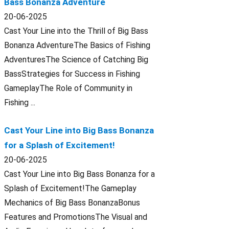
Bass Bonanza Adventure
20-06-2025
Cast Your Line into the Thrill of Big Bass
Bonanza AdventureThe Basics of Fishing
AdventuresThe Science of Catching Big
BassStrategies for Success in Fishing
GameplayThe Role of Community in
Fishing ...
Cast Your Line into Big Bass Bonanza
for a Splash of Excitement!
20-06-2025
Cast Your Line into Big Bass Bonanza for a
Splash of Excitement!The Gameplay
Mechanics of Big Bass BonanzaBonus
Features and PromotionsThe Visual and