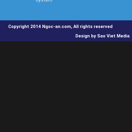
Copyright 2014 Ngoc-an.com, All rights reserved
Design by Sao Viet Media