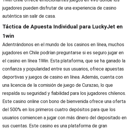
jugadores pueden disfrutar de una experiencia de casino
auténtica sin salir de casa.
Táctica de Apuesta Individual para LuckyJet en
1win
Adentrándonos en el mundo de los casinos en línea, muchos
jugadores en Chile podrían preguntarse si es seguro jugar en
el casino en línea 1Win. Esta plataforma, que se ha ganado la
confianza y popularidad entre sus usuarios, ofrece apuestas
deportivas y juegos de casino en línea. Además, cuenta con
una licencia de la comisión de juego de Curazao, lo que
respalda su seguridad y fiabilidad para los jugadores chilenos.
Este casino online con bono de bienvenida ofrece una oferta
del 500% en los primeros cuatro depósitos para que los
usuarios comiencen a jugar con más dinero del depositado en
sus cuentas. Este casino es una plataforma de gran