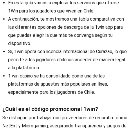
En esta guía vamos a explorar los servicios que ofrece
1Win para los jugadores que viven en Chile.
A continuación, te mostramos una tabla comparativa con
las diferentes opciones de descarga de la 1win app para
que puedas elegir la que más te convenga según tu
dispositivo.
Sí, 1win opera con licencia internacional de Curazao, lo que
permite a los jugadores chilenos acceder de manera legal
a la plataforma.
1 win casino se ha consolidado como una de las
plataformas de apuestas más populares en línea,
especialmente para los jugadores de Chile.
¿Cuál es el código promocional 1win?
Se distingue por trabajar con proveedores de renombre como
NetEnt y Microgaming, asegurando transparencia y juegos de