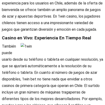
experiencia para los usuarios en Chile, además de la oferta de
bienvenida se ofrece también un amplio panorama de juegos
de azar y apuestas deportivas. En 1win casino, los jugadores
chilenos tienen acceso a una impresionante variedad de
juegos que garantizan diversión y emoción en cada jugada.
Casino en Vivo: Experiencia En Tiempo Real
También
puede
usarlo desde su teléfono o tableta en cualquier resolución, ya
que se ajustará automáticamente a la resolución de su
teléfono o tableta. En cuanto al número de juegos de azar
disponibles, 1win bet no tiene nada que envidiar a otros
casinos de primera categoría que operan en Chile. El surtido
incluye un gran número de máquinas tragaperras de
diferentes tipos de los mejores desarrolladores. Por ejemplo,