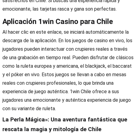
satisfechos en Chile. Si buscas una experiencia rápida y
emocionante, las tarjetas rasca y gana son perfectas.
Aplicación 1win Casino para Chile
Al hacer clic en este enlace, se iniciará automáticamente la
descarga de la aplicación. En los juegos de casino en vivo, los
jugadores pueden interactuar con crupieres reales a través
de una grabación en tiempo real. Pueden disfrutar de clásicos
como la ruleta europea y americana, el blackjack, el baccarat
y el póker en vivo. Estos juegos se llevan a cabo en mesas
reales con crupieres profesionales, lo que brinda una
experiencia de juego auténtica. 1win Chile ofrece a sus
jugadores una emocionante y auténtica experiencia de juego
con su variante de ruleta.
La Perla Mágica»: Una aventura fantástica que
rescata la magia y mitología de Chile