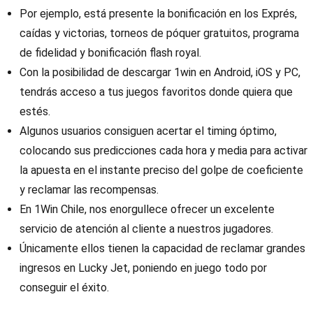
Por ejemplo, está presente la bonificación en los Exprés,
caídas y victorias, torneos de póquer gratuitos, programa
de fidelidad y bonificación flash royal.
Con la posibilidad de descargar 1win en Android, iOS y PC,
tendrás acceso a tus juegos favoritos donde quiera que
estés.
Algunos usuarios consiguen acertar el timing óptimo,
colocando sus predicciones cada hora y media para activar
la apuesta en el instante preciso del golpe de coeficiente
y reclamar las recompensas.
En 1Win Chile, nos enorgullece ofrecer un excelente
servicio de atención al cliente a nuestros jugadores.
Únicamente ellos tienen la capacidad de reclamar grandes
ingresos en Lucky Jet, poniendo en juego todo por
conseguir el éxito.