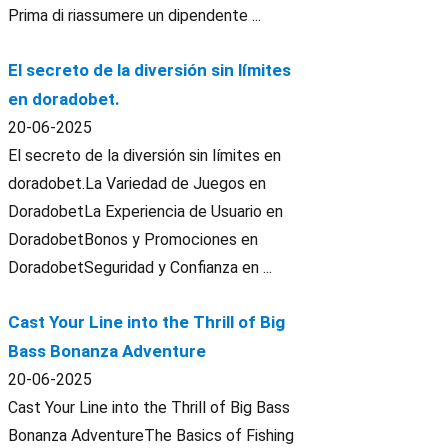
Prima di riassumere un dipendente ...
El secreto de la diversión sin límites
en doradobet.
20-06-2025
El secreto de la diversión sin límites en
doradobet.La Variedad de Juegos en
DoradobetLa Experiencia de Usuario en
DoradobetBonos y Promociones en
DoradobetSeguridad y Confianza en ...
Cast Your Line into the Thrill of Big
Bass Bonanza Adventure
20-06-2025
Cast Your Line into the Thrill of Big Bass
Bonanza AdventureThe Basics of Fishing