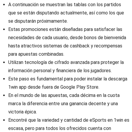
A continuación se muestran las tablas con los partidos
que se están disputando actualmente, así como los que
se disputarán próximamente.
Estas promociones están diseñadas para satisfacer las
necesidades de cada usuario, desde bonos de bienvenida
hasta atractivos sistemas de cashback y recompensas
para apuestas combinadas.
Utilizan tecnología de cifrado avanzada para proteger la
información personal y financiera de los jugadores.
Este paso es fundamental para poder instalar la descarga
1win app desde fuera de Google Play Store.
En el mundo de las apuestas, cada décima en la cuota
marca la diferencia entre una ganancia decente y una
victoria épica.
Encontré que la variedad y cantidad de eSports en 1win es
escasa, pero para todos los ofrecidos cuenta con