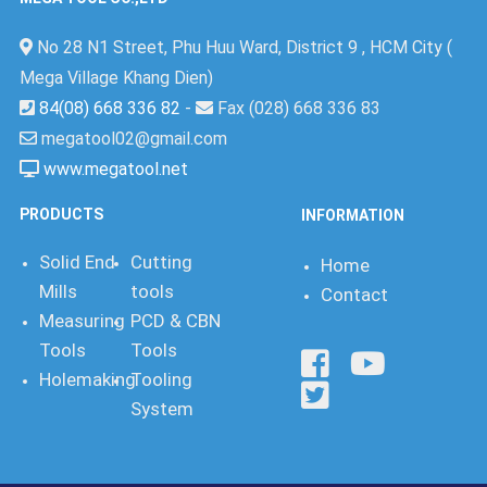
No 28 N1 Street, Phu Huu Ward, District 9 , HCM City (
Mega Village Khang Dien)
84(08) 668 336 82
-
Fax (028) 668 336 83
megatool02@gmail.com
www.megatool.net
PRODUCTS
INFORMATION
Solid End
Cutting
Home
Mills
tools
Contact
Measuring
PCD & CBN
Tools
Tools
Holemaking
Tooling
System