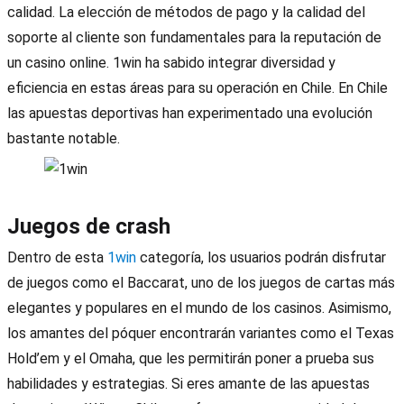
calidad. La elección de métodos de pago y la calidad del
soporte al cliente son fundamentales para la reputación de
un casino online. 1win ha sabido integrar diversidad y
eficiencia en estas áreas para su operación en Chile. En Chile
las apuestas deportivas han experimentado una evolución
bastante notable.
Juegos de crash
Dentro de esta
1win
categoría, los usuarios podrán disfrutar
de juegos como el Baccarat, uno de los juegos de cartas más
elegantes y populares en el mundo de los casinos. Asimismo,
los amantes del póquer encontrarán variantes como el Texas
Hold’em y el Omaha, que les permitirán poner a prueba sus
habilidades y estrategias. Si eres amante de las apuestas