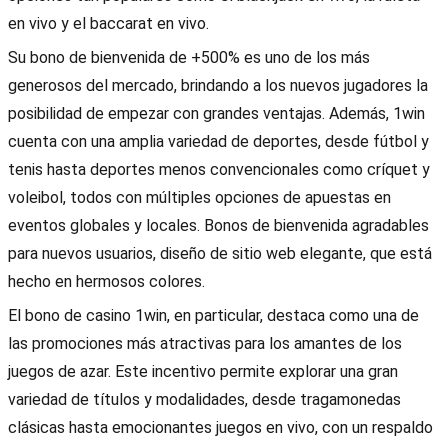
en vivo y el baccarat en vivo.
Su bono de bienvenida de +500% es uno de los más
generosos del mercado, brindando a los nuevos jugadores la
posibilidad de empezar con grandes ventajas. Además, 1win
cuenta con una amplia variedad de deportes, desde fútbol y
tenis hasta deportes menos convencionales como críquet y
voleibol, todos con múltiples opciones de apuestas en
eventos globales y locales. Bonos de bienvenida agradables
para nuevos usuarios, diseño de sitio web elegante, que está
hecho en hermosos colores.
El bono de casino 1win, en particular, destaca como una de
las promociones más atractivas para los amantes de los
juegos de azar. Este incentivo permite explorar una gran
variedad de títulos y modalidades, desde tragamonedas
clásicas hasta emocionantes juegos en vivo, con un respaldo