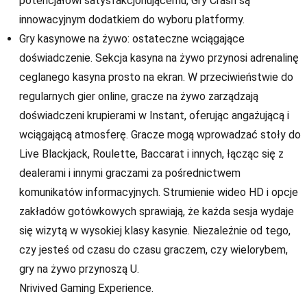
potencjałowi satysfakcjonującemu, Gry Crash są
innowacyjnym dodatkiem do wyboru platformy.
Gry kasynowe na żywo: ostateczne wciągające
doświadczenie. Sekcja kasyna na żywo przynosi adrenalinę
ceglanego kasyna prosto na ekran. W przeciwieństwie do
regularnych gier online, gracze na żywo zarządzają
doświadczeni krupierami w Instant, oferując angażującą i
wciągającą atmosferę. Gracze mogą wprowadzać stoły do
​​Live Blackjack, Roulette, Baccarat i innych, łącząc się z
dealerami i innymi graczami za pośrednictwem
komunikatów informacyjnych. Strumienie wideo HD i opcje
zakładów gotówkowych sprawiają, że każda sesja wydaje
się wizytą w wysokiej klasy kasynie. Niezależnie od tego,
czy jesteś od czasu do czasu graczem, czy wielorybem,
gry na żywo przynoszą U.
Nrivived Gaming Experience.