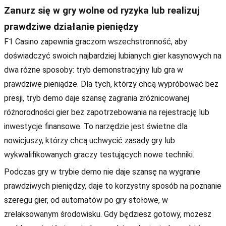
Zanurz się w gry wolne od ryzyka lub realizuj
prawdziwe działanie pieniędzy
F1 Casino zapewnia graczom wszechstronność, aby
doświadczyć swoich najbardziej lubianych gier kasynowych na
dwa różne sposoby: tryb demonstracyjny lub gra w
prawdziwe pieniądze. Dla tych, którzy chcą wypróbować bez
presji, tryb demo daje szansę zagrania zróżnicowanej
różnorodności gier bez zapotrzebowania na rejestrację lub
inwestycje finansowe. To narzędzie jest świetne dla
nowicjuszy, którzy chcą uchwycić zasady gry lub
wykwalifikowanych graczy testujących nowe techniki.
Podczas gry w trybie demo nie daje szansę na wygranie
prawdziwych pieniędzy, daje to korzystny sposób na poznanie
szeregu gier, od automatów po gry stołowe, w
zrelaksowanym środowisku. Gdy będziesz gotowy, możesz