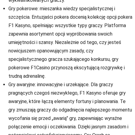
wykwalifikowanych graczy.
Gry pokerowe: mieszanka wiedzy specjalistycznej i
szczęścia. Entuzjaści pokera docenią kolekcję opcji pokera
F1 Kasyno, spełniając wszystkie typy graczy. Platforma
zapewnia asortyment opcji wypróbowania swoich
umiejętności i szansy. Niezależnie od tego, czy jesteś
nowicjuszem opanowującym zasady, czy
specjalistycznego gracza szukającego konkursu, gry
pokerowe F1Casino przynoszą ekscytującą rozgrywkę i
trudną adrenalinę.
Gry awaryjne: innowacyjne i urzekające. Dla graczy
pragnących czegoś niezwykłego, F1 Kasyno oferuje gry
awaryjne, które łączą elementy fortuny i planowania. Te
gry zmuszają graczy do odgadnięcia najlepszego momentu
wycofania się przed „awarią” gry, zapewniając wyraźne
połączenie emocji i oczekiwania. Dzięki jasnym zasadom i