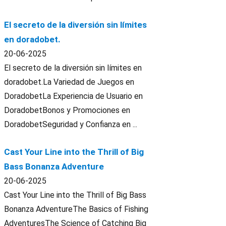
El secreto de la diversión sin límites
en doradobet.
20-06-2025
El secreto de la diversión sin límites en
doradobet.La Variedad de Juegos en
DoradobetLa Experiencia de Usuario en
DoradobetBonos y Promociones en
DoradobetSeguridad y Confianza en ...
Cast Your Line into the Thrill of Big
Bass Bonanza Adventure
20-06-2025
Cast Your Line into the Thrill of Big Bass
Bonanza AdventureThe Basics of Fishing
AdventuresThe Science of Catching Big