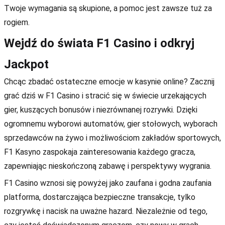
Twoje wymagania są skupione, a pomoc jest zawsze tuż za
rogiem.
Wejdź do świata F1 Casino i odkryj
Jackpot
Chcąc zbadać ostateczne emocje w kasynie online? Zacznij
grać dziś w F1 Casino i stracić się w świecie urzekających
gier, kuszących bonusów i niezrównanej rozrywki. Dzięki
ogromnemu wyborowi automatów, gier stołowych, wyborach
sprzedawców na żywo i możliwościom zakładów sportowych,
F1 Kasyno zaspokaja zainteresowania każdego gracza,
zapewniając nieskończoną zabawę i perspektywy wygrania.
F1 Casino wznosi się powyżej jako zaufana i godna zaufania
platforma, dostarczająca bezpieczne transakcje, tylko
rozgrywkę i nacisk na uważne hazard. Niezależnie od tego,