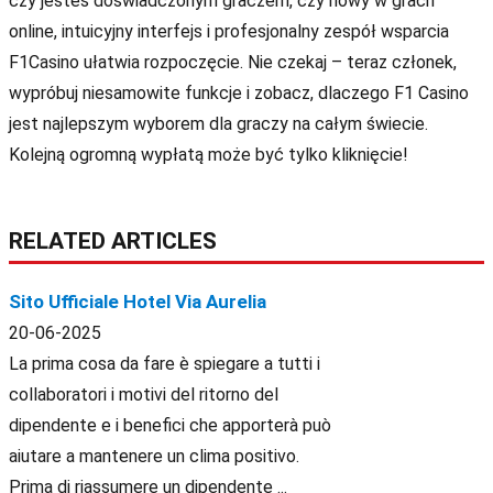
czy jesteś doświadczonym graczem, czy nowy w grach
online, intuicyjny interfejs i profesjonalny zespół wsparcia
F1Casino ułatwia rozpoczęcie. Nie czekaj – teraz członek,
wypróbuj niesamowite funkcje i zobacz, dlaczego F1 Casino
jest najlepszym wyborem dla graczy na całym świecie.
Kolejną ogromną wypłatą może być tylko kliknięcie!
RELATED ARTICLES
Sito Ufficiale Hotel Via Aurelia
20-06-2025
La prima cosa da fare è spiegare a tutti i
collaboratori i motivi del ritorno del
dipendente e i benefici che apporterà può
aiutare a mantenere un clima positivo.
Prima di riassumere un dipendente ...