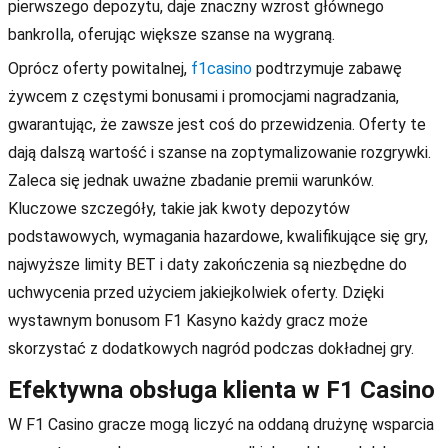
pierwszego depozytu, daje znaczny wzrost głównego
bankrolla, oferując większe szanse na wygraną.
Oprócz oferty powitalnej,
f1casino
podtrzymuje zabawę
żywcem z częstymi bonusami i promocjami nagradzania,
gwarantując, że zawsze jest coś do przewidzenia. Oferty te
dają dalszą wartość i szanse na zoptymalizowanie rozgrywki.
Zaleca się jednak uważne zbadanie premii warunków.
Kluczowe szczegóły, takie jak kwoty depozytów
podstawowych, wymagania hazardowe, kwalifikujące się gry,
najwyższe limity BET i daty zakończenia są niezbędne do
uchwycenia przed użyciem jakiejkolwiek oferty. Dzięki
wystawnym bonusom F1 Kasyno każdy gracz może
skorzystać z dodatkowych nagród podczas dokładnej gry.
Efektywna obsługa klienta w F1 Casino
W F1 Casino gracze mogą liczyć na oddaną drużynę wsparcia