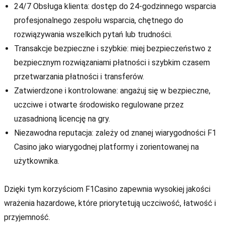
24/7 Obsługa klienta: dostęp do 24-godzinnego wsparcia
profesjonalnego zespołu wsparcia, chętnego do
rozwiązywania wszelkich pytań lub trudności.
Transakcje bezpieczne i szybkie: miej bezpieczeństwo z
bezpiecznym rozwiązaniami płatności i szybkim czasem
przetwarzania płatności i transferów.
Zatwierdzone i kontrolowane: angażuj się w bezpieczne,
uczciwe i otwarte środowisko regulowane przez
uzasadnioną licencję na gry.
Niezawodna reputacja: zależy od znanej wiarygodności F1
Casino jako wiarygodnej platformy i zorientowanej na
użytkownika.
Dzięki tym korzyściom F1Casino zapewnia wysokiej jakości
wrażenia hazardowe, które priorytetują uczciwość, łatwość i
przyjemność.