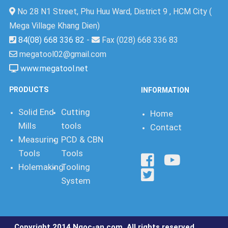
No 28 N1 Street, Phu Huu Ward, District 9 , HCM City (
Mega Village Khang Dien)
84(08) 668 336 82
-
Fax (028) 668 336 83
megatool02@gmail.com
www.megatool.net
PRODUCTS
INFORMATION
Solid End
Cutting
Home
Mills
tools
Contact
Measuring
PCD & CBN
Tools
Tools
Holemaking
Tooling
System
Copyright 2014 Ngoc-an.com, All rights reserved