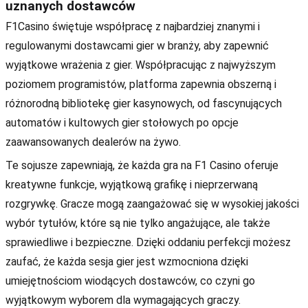
uznanych dostawców
F1Casino świętuje współpracę z najbardziej znanymi i
regulowanymi dostawcami gier w branży, aby zapewnić
wyjątkowe wrażenia z gier. Współpracując z najwyższym
poziomem programistów, platforma zapewnia obszerną i
różnorodną bibliotekę gier kasynowych, od fascynujących
automatów i kultowych gier stołowych po opcje
zaawansowanych dealerów na żywo.
Te sojusze zapewniają, że każda gra na F1 Casino oferuje
kreatywne funkcje, wyjątkową grafikę i nieprzerwaną
rozgrywkę. Gracze mogą zaangażować się w wysokiej jakości
wybór tytułów, które są nie tylko angażujące, ale także
sprawiedliwe i bezpieczne. Dzięki oddaniu perfekcji możesz
zaufać, że każda sesja gier jest wzmocniona dzięki
umiejętnościom wiodących dostawców, co czyni go
wyjątkowym wyborem dla wymagających graczy.