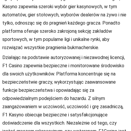
Kasyno zapewnia szeroki wybór gier kasynowych, w tym
automatów, gier stołowych, wyborów dealerów na żywo i nie
tylko, odnosząc się do pragnień każdego gracza. Ponadto
platforma oferuje szeroko zakrojoną sekcję zakładów
sportowych, w tym popularne ligi i unikalne rynki, aby
rozwiązać wszystkie pragnienia bukmacherskie.
Działając na podstawie autoryzowanej i niezawodnej licencji,
F1 Casino zapewnia bezpieczne i monitorowane środowisko
dla swoich użytkowników. Platforma koncentruje się na
bezpieczeństwie graczy, wykorzystując zaawansowane
funkcje bezpieczeństwa i opowiadając się za
odpowiedzialnym podejściem do hazardu. Z silnym
zaangażowaniem w uczciwość, uczciwość i grę zasadniczą,
F1 Kasyno obiecuje bezpieczne i satysfakcjonujące
doświadczenie dla wszystkich. Niezależnie od tego, czy