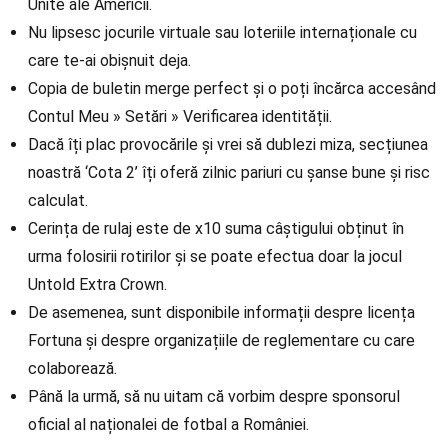
Unite ale Americii.
Nu lipsesc jocurile virtuale sau loteriile internaționale cu
care te-ai obișnuit deja.
Copia de buletin merge perfect și o poți încărca accesând
Contul Meu » Setări » Verificarea identității.
Dacă îți plac provocările și vrei să dublezi miza, secțiunea
noastră ‘Cota 2’ îți oferă zilnic pariuri cu șanse bune și risc
calculat.
Cerința de rulaj este de x10 suma câștigului obținut în
urma folosirii rotirilor și se poate efectua doar la jocul
Untold Extra Crown.
De asemenea, sunt disponibile informații despre licența
Fortuna și despre organizațiile de reglementare cu care
colaborează.
Până la urmă, să nu uitam că vorbim despre sponsorul
oficial al naționalei de fotbal a României.