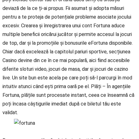
deviază de la ce ți-ai propus. Fii asumat și adopta măsuri
pentru a te proteja de potențiale probleme asociate jocului
excesiv. Crearea și înregistrarea unui cont Fortuna aduce
multiple beneficii oricărui jucător și permite accesul la jocuri
de top, dar și la promoțiile și bonusurile eFortuna disponibile.
Chiar dacă excelează la capitolul pariuri sportive, secțiunea
Casino devine din ce în ce mai populară, aici fiind accesibile
diferite sloturi video, jocuri de masa, dar și jocuri de cazino
live. Un site bun este acela pe care poți să-l parcurgi în mod
intuitiv atunci când ești prima oară pe el. Plăți – În agențiile
Fortuna, plățile sunt procesate instant, ceea ce înseamnă că
poți încasa câștigurile imediat după ce biletul tău este
validat.