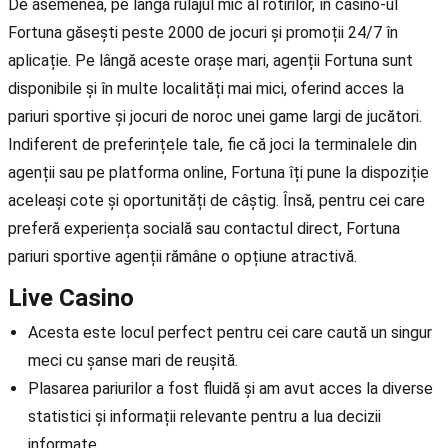
De asemenea, pe lângă rulajul mic al rotirilor, în casino-ul
Fortuna găsești peste 2000 de jocuri și promoții 24/7 în
aplicație. Pe lângă aceste orașe mari, agenții Fortuna sunt
disponibile și în multe localități mai mici, oferind acces la
pariuri sportive și jocuri de noroc unei game largi de jucători.
Indiferent de preferințele tale, fie că joci la terminalele din
agenții sau pe platforma online, Fortuna îți pune la dispoziție
aceleași cote și oportunități de câștig. Însă, pentru cei care
preferă experiența socială sau contactul direct, Fortuna
pariuri sportive agenții rămâne o opțiune atractivă.
Live Casino
Acesta este locul perfect pentru cei care caută un singur
meci cu șanse mari de reușită.
Plasarea pariurilor a fost fluidă și am avut acces la diverse
statistici și informații relevante pentru a lua decizii
informate.