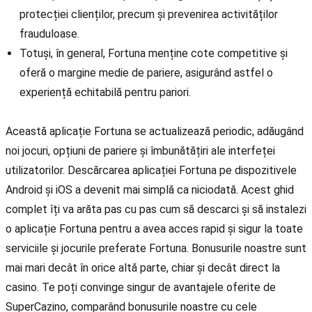
protecției clienților, precum și prevenirea activităților
frauduloase.
Totuși, în general, Fortuna menține cote competitive și
oferă o margine medie de pariere, asigurând astfel o
experiență echitabilă pentru pariori.
Această aplicație Fortuna se actualizează periodic, adăugând
noi jocuri, opțiuni de pariere și îmbunătățiri ale interfeței
utilizatorilor. Descărcarea aplicației Fortuna pe dispozitivele
Android și iOS a devenit mai simplă ca niciodată. Acest ghid
complet îți va arăta pas cu pas cum să descarci și să instalezi
o aplicație Fortuna pentru a avea acces rapid și sigur la toate
serviciile și jocurile preferate Fortuna. Bonusurile noastre sunt
mai mari decât în orice altă parte, chiar și decât direct la
casino. Te poți convinge singur de avantajele oferite de
SuperCazino, comparând bonusurile noastre cu cele