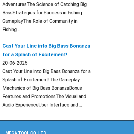
AdventuresThe Science of Catching Big
BassStrategies for Success in Fishing
GameplayThe Role of Community in
Fishing ...
Cast Your Line into Big Bass Bonanza
for a Splash of Excitement!
20-06-2025
Cast Your Line into Big Bass Bonanza for a
Splash of Excitement!The Gameplay
Mechanics of Big Bass BonanzaBonus
Features and PromotionsThe Visual and
Audio ExperienceUser Interface and ...
MEGA TOOL CO.,LTD