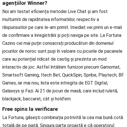
agențiilor Winner?
Noi am testat eficiența metodei Live Chat și am fost
multumiti de rapiditatea informatiilor, respectiv a
răspunsurilor pe care le-am primit. Imediat vei primi un e-mail
de confirmare a înregistrării și poți naviga pe site. La Fortuna
Cazino cei mai puțin consacrați producători din domeniul
jocurilor de noroc sunt puși în valoare cu jocurile de pacanele
care au potențial ridicat de castig și prezinta un mod
interactiv de joc. Astfel întâlnim furnizori precum Gamomat,
Smartsoft Gaming, Itech Bet, QuickSpin, Spribe, Playtech, BF
Games, iar mai nou, lista este intregita de EGT Digital,
Galaxsys și Fazi. Ai 21 de jocuri de masă, care includ ruletă,
blackjack, baccarat, cât și hold’em.
Free spins la verificare
La Fortuna, găsești combinația potrivită la cea mai bună cotă
totală de pe piață. Singura parte proastă e că operatorul