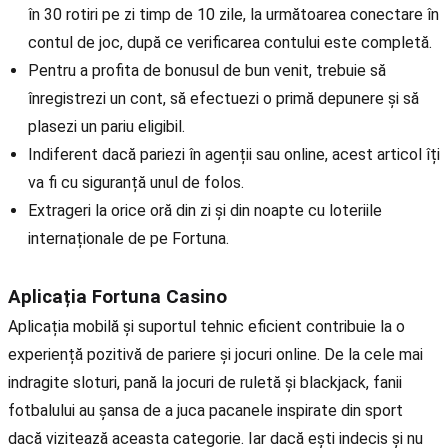
în 30 rotiri pe zi timp de 10 zile, la următoarea conectare în
contul de joc, după ce verificarea contului este completă.
Pentru a profita de bonusul de bun venit, trebuie să
înregistrezi un cont, să efectuezi o primă depunere și să
plasezi un pariu eligibil.
Indiferent dacă pariezi în agenții sau online, acest articol îți
va fi cu siguranță unul de folos.
Extrageri la orice oră din zi și din noapte cu loteriile
internaționale de pe Fortuna.
Aplicația Fortuna Casino
Aplicația mobilă și suportul tehnic eficient contribuie la o
experiență pozitivă de pariere și jocuri online. De la cele mai
indragite sloturi, pană la jocuri de ruletă și blackjack, fanii
fotbalului au șansa de a juca pacanele inspirate din sport
dacă vizitează aceasta categorie. Iar dacă ești indecis și nu