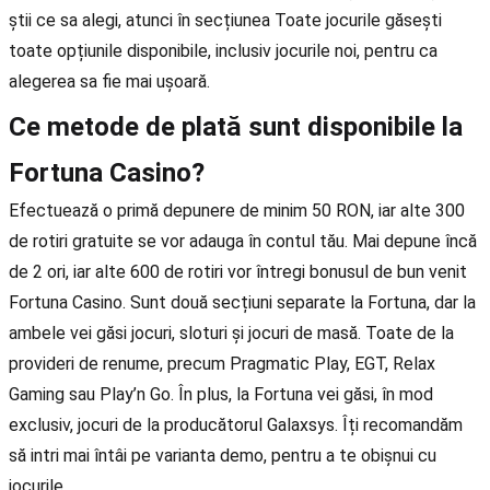
știi ce sa alegi, atunci în secțiunea Toate jocurile găsești
toate opțiunile disponibile, inclusiv jocurile noi, pentru ca
alegerea sa fie mai ușoară.
Ce metode de plată sunt disponibile la
Fortuna Casino?
Efectuează o primă depunere de minim 50 RON, iar alte 300
de rotiri gratuite se vor adauga în contul tău. Mai depune încă
de 2 ori, iar alte 600 de rotiri vor întregi bonusul de bun venit
Fortuna Casino. Sunt două secțiuni separate la Fortuna, dar la
ambele vei găsi jocuri, sloturi și jocuri de masă. Toate de la
provideri de renume, precum Pragmatic Play, EGT, Relax
Gaming sau Play’n Go. În plus, la Fortuna vei găsi, în mod
exclusiv, jocuri de la producătorul Galaxsys. Îți recomandăm
să intri mai întâi pe varianta demo, pentru a te obișnui cu
jocurile.