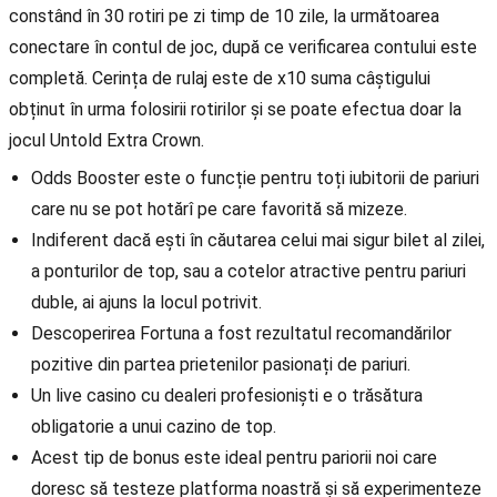
constând în 30 rotiri pe zi timp de 10 zile, la următoarea
conectare în contul de joc, după ce verificarea contului este
completă. Cerința de rulaj este de x10 suma câștigului
obținut în urma folosirii rotirilor și se poate efectua doar la
jocul Untold Extra Crown.
Odds Booster este o funcție pentru toți iubitorii de pariuri
care nu se pot hotărî pe care favorită să mizeze.
Indiferent dacă ești în căutarea celui mai sigur bilet al zilei,
a ponturilor de top, sau a cotelor atractive pentru pariuri
duble, ai ajuns la locul potrivit.
Descoperirea Fortuna a fost rezultatul recomandărilor
pozitive din partea prietenilor pasionați de pariuri.
Un live casino cu dealeri profesioniști e o trăsătura
obligatorie a unui cazino de top.
Acest tip de bonus este ideal pentru pariorii noi care
doresc să testeze platforma noastră și să experimenteze