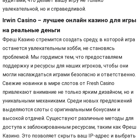
аудитами, что делает вашу игру не только
увлекательной, но и справедливой.
Irwin Casino – лучшее онлайн казино для игры
на реальные деньги
Фреш Казино стремится создать среду, в которой игра
останется увлекательным хобби, не становясь
проблемой. Мы гордимся тем, что предоставляем
поддержку и ресурсы для наших игроков, чтобы они
могли наслаждаться играми безопасно и ответственно.
Свежие новинки в мире слотов от Fresh Casino
привлекают внимание не только ярким дизайном, но и
уникальными механиками. Среди новых предложений
выделяются слоты с оригинальными бонусами и
высокой отдачей. Существуют различные методы для
доступа к заблокированным ресурсам, таким как Фреш
Казино. Это позволяет скрыть ваш IP-адрес и выбрать