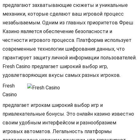
предлагают захватывающие сюжеты и уникальные
механики, которые сделают ваш игровой процесс
незабываемым. Одним из главных приоритетов Фреш
Казино является обеспечение безопасности и
честности игрового процесса. Платформа использует
современные технологии шифрования данных, что
гарантирует защиту личной информации пользователей.
Fresh Casino предлагает широкий выбор игр,
удовлетворяющих вкусы самых разных игроков.
Fresh
Casino
предлагает игрокам широкий выбор игр и
привлекательные бонусы. Это онлайн казино известно
своим удобным интерфейсом и разнообразием
игровых автоматов. Легальность платформы