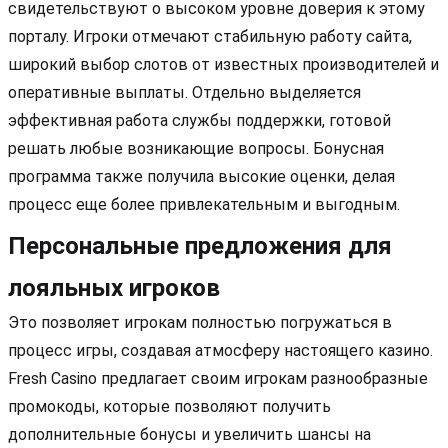
свидетельствуют о высоком уровне доверия к этому
порталу. Игроки отмечают стабильную работу сайта,
широкий выбор слотов от известных производителей и
оперативные выплаты. Отдельно выделяется
эффективная работа службы поддержки, готовой
решать любые возникающие вопросы. Бонусная
программа также получила высокие оценки, делая
процесс еще более привлекательным и выгодным.
Персональные предложения для
лояльных игроков
Это позволяет игрокам полностью погружаться в
процесс игры, создавая атмосферу настоящего казино.
Fresh Casino предлагает своим игрокам разнообразные
промокоды, которые позволяют получить
дополнительные бонусы и увеличить шансы на