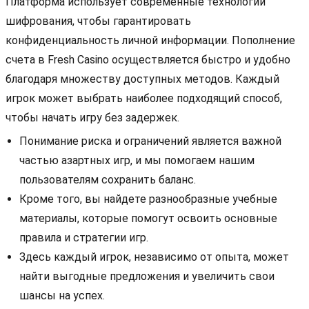
Платформа использует современные технологии
шифрования, чтобы гарантировать
конфиденциальность личной информации. Пополнение
счета в Fresh Casino осуществляется быстро и удобно
благодаря множеству доступных методов. Каждый
игрок может выбрать наиболее подходящий способ,
чтобы начать игру без задержек.
Понимание риска и ограничений является важной
частью азартных игр, и мы помогаем нашим
пользователям сохранить баланс.
Кроме того, вы найдете разнообразные учебные
материалы, которые помогут освоить основные
правила и стратегии игр.
Здесь каждый игрок, независимо от опыта, может
найти выгодные предложения и увеличить свои
шансы на успех.