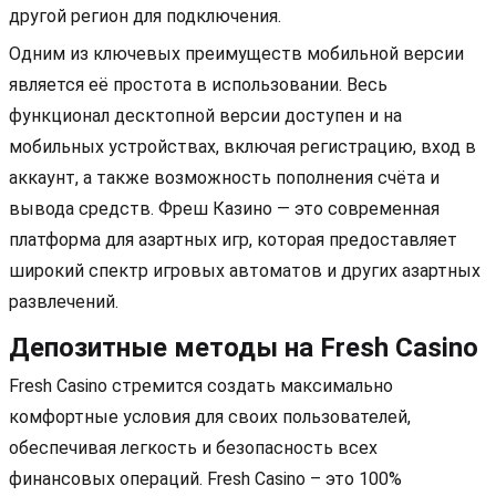
другой регион для подключения.
Одним из ключевых преимуществ мобильной версии
является её простота в использовании. Весь
функционал десктопной версии доступен и на
мобильных устройствах, включая регистрацию, вход в
аккаунт, а также возможность пополнения счёта и
вывода средств. Фреш Казино — это современная
платформа для азартных игр, которая предоставляет
широкий спектр игровых автоматов и других азартных
развлечений.
Депозитные методы на Fresh Casino
Fresh Casino стремится создать максимально
комфортные условия для своих пользователей,
обеспечивая легкость и безопасность всех
финансовых операций. Fresh Casino – это 100%