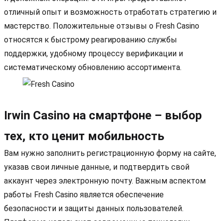
отличный опыт и возможность отработать стратегию и
мастерство. Положительные отзывы о Fresh Casino
относятся к быстрому реагированию службы
поддержки, удобному процессу верификации и
систематическому обновлению ассортимента.
Irwin Casino на смартфоне – выбор
тех, кто ценит мобильность
Вам нужно заполнить регистрационную форму на сайте,
указав свои личные данные, и подтвердить свой
аккаунт через электронную почту. Важным аспектом
работы Fresh Casino является обеспечение
безопасности и защиты данных пользователей.