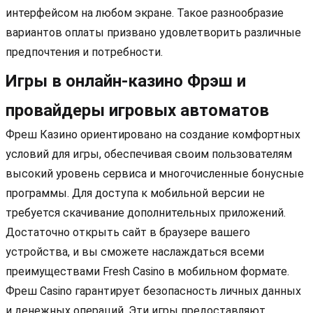
интерфейсом на любом экране. Такое разнообразие
вариантов оплаты призвано удовлетворить различные
предпочтения и потребности.
Игры в онлайн-казино Фрэш и
провайдеры игровых автоматов
Фреш Казино ориентировано на создание комфортных
условий для игры, обеспечивая своим пользователям
высокий уровень сервиса и многочисленные бонусные
программы. Для доступа к мобильной версии не
требуется скачивание дополнительных приложений.
Достаточно открыть сайт в браузере вашего
устройства, и вы сможете наслаждаться всеми
преимуществами Fresh Casino в мобильном формате.
Фреш Casino гарантирует безопасность личных данных
и денежных операций. Эти игры предоставляют