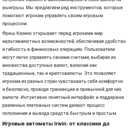
выигрыш. Мы предлагаем ряд инструментов, которые
помогают игрокам управлять своим игровым
процессом.
Фреш Казино открывает перед игроками мир
мультивалютных возможностей, обеспечивая удобство
и гибкость в финансовых операциях. Пользователи
могут легко управлять своими счетами, выбирая из
множества доступных валют, включая как
традиционные, так и криптовалюты. Это позволяет
игрокам из разных стран чувствовать себя комфортно
и безопасно, проводя транзакции в привычной для них
валюте. Интуитивно понятный интерфейс и поддержка
различных платежных систем делают процесс
пополнения и вывода средств быстрым и простым.
Игровые автоматы Irwin: от классики до