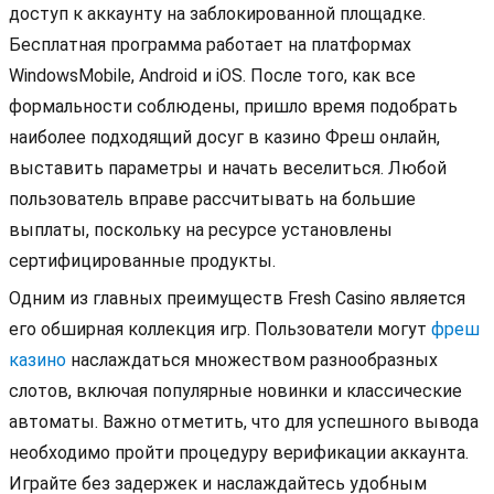
доступ к аккаунту на заблокированной площадке.
Бесплатная программа работает на платформах
WindowsMobile, Android и iOS. После того, как все
формальности соблюдены, пришло время подобрать
наиболее подходящий досуг в казино Фреш онлайн,
выставить параметры и начать веселиться. Любой
пользователь вправе рассчитывать на большие
выплаты, поскольку на ресурсе установлены
сертифицированные продукты.
Одним из главных преимуществ Fresh Casino является
его обширная коллекция игр. Пользователи могут
фреш
казино
наслаждаться множеством разнообразных
слотов, включая популярные новинки и классические
автоматы. Важно отметить, что для успешного вывода
необходимо пройти процедуру верификации аккаунта.
Играйте без задержек и наслаждайтесь удобным