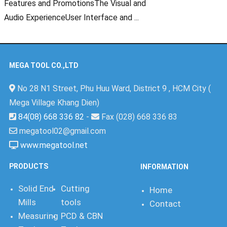
Features and PromotionsThe Visual and
Audio ExperienceUser Interface and ...
MEGA TOOL CO.,LTD
No 28 N1 Street, Phu Huu Ward, District 9 , HCM City (
Mega Village Khang Dien)
84(08) 668 336 82
-
Fax (028) 668 336 83
megatool02@gmail.com
www.megatool.net
PRODUCTS
INFORMATION
Solid End
Cutting
Home
Mills
tools
Contact
Measuring
PCD & CBN