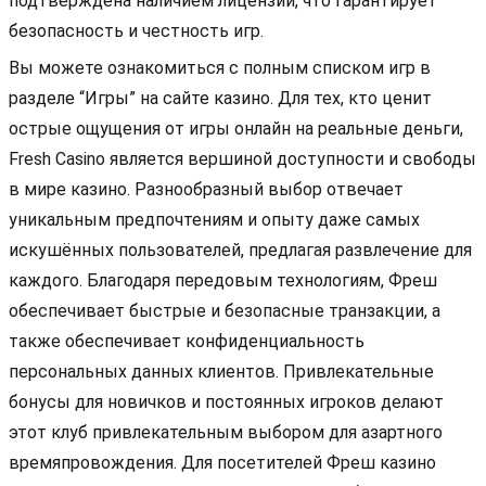
подтверждена наличием лицензии, что гарантирует
безопасность и честность игр.
Вы можете ознакомиться с полным списком игр в
разделе “Игры” на сайте казино. Для тех, кто ценит
острые ощущения от игры онлайн на реальные деньги,
Fresh Casino является вершиной доступности и свободы
в мире казино. Разнообразный выбор отвечает
уникальным предпочтениям и опыту даже самых
искушённых пользователей, предлагая развлечение для
каждого. Благодаря передовым технологиям, Фреш
обеспечивает быстрые и безопасные транзакции, а
также обеспечивает конфиденциальность
персональных данных клиентов. Привлекательные
бонусы для новичков и постоянных игроков делают
этот клуб привлекательным выбором для азартного
времяпровождения. Для посетителей Фреш казино