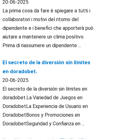
20-06-2025
La prima cosa da fare è spiegare a tutti i
collaboratori i motivi del ritorno del
dipendente e i benefici che apporterà può
aiutare a mantenere un clima positivo.
Prima di riassumere un dipendente ...
El secreto de la diversión sin límites
en doradobet.
20-06-2025
El secreto de la diversión sin límites en
doradobet.La Variedad de Juegos en
DoradobetLa Experiencia de Usuario en
DoradobetBonos y Promociones en
DoradobetSeguridad y Confianza en ...