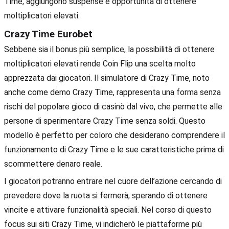
Time, aggiungono suspense e opportunità di ottenere
moltiplicatori elevati.
Crazy Time Eurobet
Sebbene sia il bonus più semplice, la possibilità di ottenere
moltiplicatori elevati rende Coin Flip una scelta molto
apprezzata dai giocatori. Il simulatore di Crazy Time, noto
anche come demo Crazy Time, rappresenta una forma senza
rischi del popolare gioco di casinò dal vivo, che permette alle
persone di sperimentare Crazy Time senza soldi. Questo
modello è perfetto per coloro che desiderano comprendere il
funzionamento di Crazy Time e le sue caratteristiche prima di
scommettere denaro reale.
I giocatori potranno entrare nel cuore dell’azione cercando di
prevedere dove la ruota si fermerà, sperando di ottenere
vincite e attivare funzionalità speciali. Nel corso di questo
focus sui siti Crazy Time, vi indicherò le piattaforme più