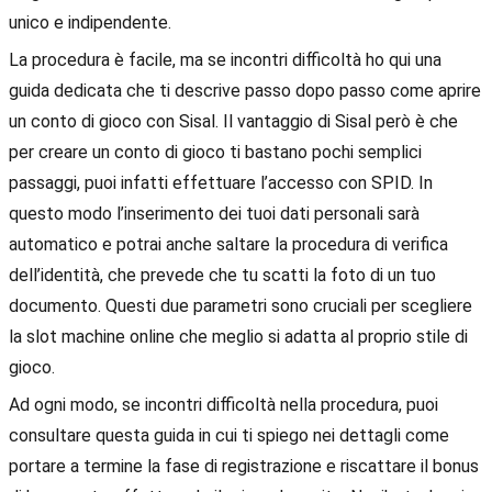
unico e indipendente.
La procedura è facile, ma se incontri difficoltà ho qui una
guida dedicata che ti descrive passo dopo passo come aprire
un conto di gioco con Sisal. Il vantaggio di Sisal però è che
per creare un conto di gioco ti bastano pochi semplici
passaggi, puoi infatti effettuare l’accesso con SPID. In
questo modo l’inserimento dei tuoi dati personali sarà
automatico e potrai anche saltare la procedura di verifica
dell’identità, che prevede che tu scatti la foto di un tuo
documento. Questi due parametri sono cruciali per scegliere
la slot machine online che meglio si adatta al proprio stile di
gioco.
Ad ogni modo, se incontri difficoltà nella procedura, puoi
consultare questa guida in cui ti spiego nei dettagli come
portare a termine la fase di registrazione e riscattare il bonus