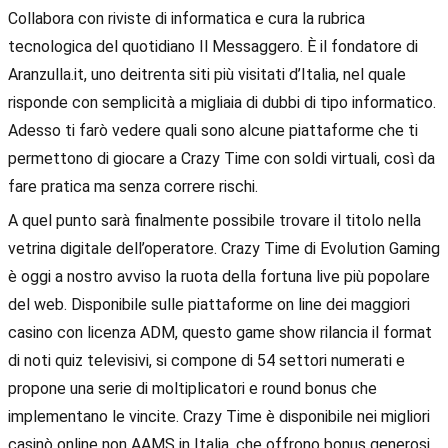
Collabora con riviste di informatica e cura la rubrica
tecnologica del quotidiano Il Messaggero. È il fondatore di
Aranzulla.it, uno deitrenta siti più visitati d’Italia, nel quale
risponde con semplicità a migliaia di dubbi di tipo informatico.
Adesso ti farò vedere quali sono alcune piattaforme che ti
permettono di giocare a Crazy Time con soldi virtuali, così da
fare pratica ma senza correre rischi.
A quel punto sarà finalmente possibile trovare il titolo nella
vetrina digitale dell’operatore. Crazy Time di Evolution Gaming
è oggi a nostro avviso la ruota della fortuna live più popolare
del web. Disponibile sulle piattaforme on line dei maggiori
casino con licenza ADM, questo game show rilancia il format
di noti quiz televisivi, si compone di 54 settori numerati e
propone una serie di moltiplicatori e round bonus che
implementano le vincite. Crazy Time è disponibile nei migliori
casinò online non AAMS in Italia, che offrono bonus generosi