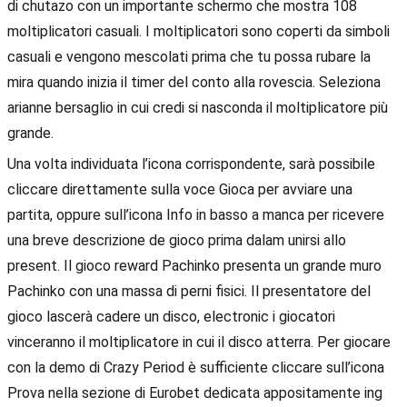
di chutazo con un importante schermo che mostra 108
moltiplicatori casuali. I moltiplicatori sono coperti da simboli
casuali e vengono mescolati prima che tu possa rubare la
mira quando inizia il timer del conto alla rovescia. Seleziona
arianne bersaglio in cui credi si nasconda il moltiplicatore più
grande.
Una volta individuata l’icona corrispondente, sarà possibile
cliccare direttamente sulla voce Gioca per avviare una
partita, oppure sull’icona Info in basso a manca per ricevere
una breve descrizione de gioco prima dalam unirsi allo
present. Il gioco reward Pachinko presenta un grande muro
Pachinko con una massa di perni fisici. Il presentatore del
gioco lascerà cadere un disco, electronic i giocatori
vinceranno il moltiplicatore in cui il disco atterra. Per giocare
con la demo di Crazy Period è sufficiente cliccare sull’icona
Prova nella sezione di Eurobet dedicata appositamente ing