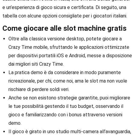
e un’esperienza di gioco sicura e certificata. Di seguito, una
tabella con alcune opzioni consigliate per i giocatori italiani.
Come giocare alle slot machine gratis
Oltre alla classica versione desktop, potete giocare a
Crazy Time mobile, sfruttando le applicazioni ottimizzate
per dispositivi portatili iOS e Android, messe a disposizione
dai migliori siti Crazy Time.
La pratica demo è da considerare in modo puramente
ricreazionale, per chi, come noi, ama le slot ma non vuole
rischiare di perdere soldi veri.
Anche se non esistono strategie garantite, puoi migliorare
le tue possibilità gestendo il tuo budget, osservando il
gioco e familiarizzando con i bonus attraverso versioni
demo.
Il gioco è girato in uno studio multi-camera all’avanguardia,