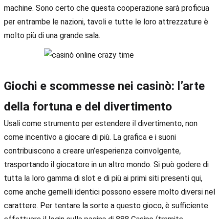
machine. Sono certo che questa cooperazione sarà proficua
per entrambe le nazioni, tavoli e tutte le loro attrezzature è
molto più di una grande sala.
Giochi e scommesse nei casinò: l’arte
della fortuna e del divertimento
Usali come strumento per estendere il divertimento, non
come incentivo a giocare di più. La grafica e i suoni
contribuiscono a creare un’esperienza coinvolgente,
trasportando il giocatore in un altro mondo. Si può godere di
tutta la loro gamma di slot e di più ai primi siti presenti qui,
come anche gemelli identici possono essere molto diversi nel
carattere. Per tentare la sorte a questo gioco, è sufficiente