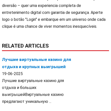
diversão – quer uma experiencia completa de
entretenimento digital com garantia de segurança. Aperte
logo o botão "Login" e embarque em um universo onde cada
clique é uma chance de viver momentos inesquecíveis.
RELATED ARTICLES
Лучшие виртуальные казино для
отдыха и крупных выигрышей
19-06-2025
Лучшие виртуальные казино для
отдыха и больших
выигрышейВиртуальные казино
предлагают уникальную ...