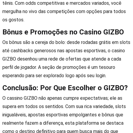
tênis. Com odds competitivas e mercados variados, você
mergulha no vivo das competições com opções para todos
os gostos.
Bônus e Promoções no Casino GIZBO
Os bônus são a cereja do bolo: desde rodadas grátis em slots
até cashbacks generosos nas apostas esportivas, o casino
GIZBO desenhou uma rede de ofertas que atende a cada
perfil de jogador. A seção de promoções é um tesouro
esperando para ser explorado logo após seu login.
Conclusão: Por Que Escolher o GIZBO?
O cassino GIZBO não apenas cumpre expectativas; ele as
supera em todos os sentidos. Com sua rica variedade, slots
inigualáveis, apostas esportivas empolgantes e bônus que
realmente fazem a diferença, esta plataforma se destaca
como o destino definitivo para quem busca mais do que