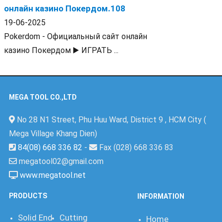
онлайн казино Покердом.108
19-06-2025
Pokerdom - Официальный сайт онлайн
казино Покердом ▶️ ИГРАТЬ ...
MEGA TOOL CO.,LTD
No 28 N1 Street, Phu Huu Ward, District 9 , HCM City (
Mega Village Khang Dien)
84(08) 668 336 82
-
Fax (028) 668 336 83
megatool02@gmail.com
www.megatool.net
PRODUCTS
INFORMATION
Solid End
Cutting
Home