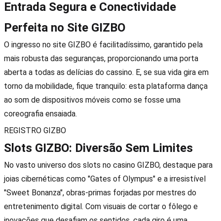
Entrada Segura e Conectividade
Perfeita no Site GIZBO
O ingresso no site GIZBO é facilitadíssimo, garantido pela
mais robusta das seguranças, proporcionando uma porta
aberta a todas as delícias do cassino. E, se sua vida gira em
torno da mobilidade, fique tranquilo: esta plataforma dança
ao som de dispositivos móveis como se fosse uma
coreografia ensaiada.
REGISTRO GIZBO
Slots GIZBO: Diversão Sem Limites
No vasto universo dos slots no casino GIZBO, destaque para
joias cibernéticas como "Gates of Olympus" e a irresistível
"Sweet Bonanza", obras-primas forjadas por mestres do
entretenimento digital. Com visuais de cortar o fôlego e
inovações que desafiam os sentidos, cada giro é uma