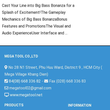
Cast Your Line into Big Bass Bonanza for a
Splash of Excitement!The Gameplay
Mechanics of Big Bass BonanzaBonus
Features and PromotionsThe Visual and
Audio ExperienceUser Interface and ...
MEGA TOOL CO.,LTD
No 28 N1 Street, Phu Huu Ward, District 9 , HCM City (
Mega Village Khang Dien)
84(08) 668 336 82
-
Fax (028) 668 336 83
megatool02@gmail.com
www.megatool.net
PRODUCTS
INFORMATION