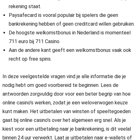
rekening staat.
Paysafecard is vooral populair bij spelers die geen
bankrekening hebben of geen creditcard willen gebruiken.
De hoogste welkomstbonus in Nederland is momenteel
711 euro bij 711 Casino.
Aan de andere kant geeft een welkomstbonus vaak ook
recht op free spins.
In deze veelgestelde vragen vind je alle informatie die je
nodig hebt om goed voorbereid te beginnen. Lees de
antwoorden zorgvuldig door voor een beter begrip van hoe
online casino’s werken, zodat je een weloverwogen keuze
kunt maken. Het uitbetalen van winsten of speeltegoeden
gaat bij online casino’s over het algemeen erg snel. Als je
kiest voor een uitbetaling naar je bankrekening, is dit veelal
binnen 24 uur verwerkt. Laat je uitbetalen naar e-wallets of