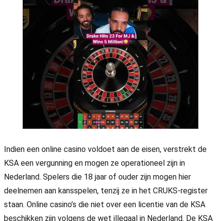
Indien een online casino voldoet aan de eisen, verstrekt de
KSA een vergunning en mogen ze operationeel zijn in
Nederland. Spelers die 18 jaar of ouder zijn mogen hier
deelnemen aan kansspelen, tenzij ze in het CRUKS-register
staan. Online casino’s die niet over een licentie van de KSA
beschikken zijn volgens de wet illegaal in Nederland. De KSA