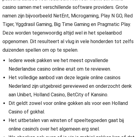
casino samen met verschillende software providers. Grote
namen zijn bijvoorbeeld NetEnt, Microgaming, Play N GO, Red
Tiger, Yggdrasil Gaming, Big Time Gaming en Pragmatic Play.
Deze worden tegenwoordig altijd wel in het spelaanbod
opgenomen. Dit resulteert al vlug in vele honderden tot zelfs
duizenden spellen om op te spelen.
Iedere week pakken we het meest opvallende
Nederlandse casino online eruit om te reviewen.
Het volledige aanbod van deze legale online casinos
Nederland zijn uitgebreid gereviewed en onderzocht denk
aan Unibet, Holland Casino, BetCity of Kansino.
Dit geldt zowel voor online gokken als voor een Holland
Casino of gokhal.
Het uitbetalen van winsten of speeltegoeden gaat bij
online casino’s over het algemeen erg snel.