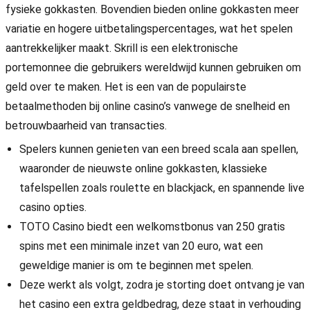
fysieke gokkasten. Bovendien bieden online gokkasten meer
variatie en hogere uitbetalingspercentages, wat het spelen
aantrekkelijker maakt. Skrill is een elektronische
portemonnee die gebruikers wereldwijd kunnen gebruiken om
geld over te maken. Het is een van de populairste
betaalmethoden bij online casino’s vanwege de snelheid en
betrouwbaarheid van transacties.
Spelers kunnen genieten van een breed scala aan spellen,
waaronder de nieuwste online gokkasten, klassieke
tafelspellen zoals roulette en blackjack, en spannende live
casino opties.
TOTO Casino biedt een welkomstbonus van 250 gratis
spins met een minimale inzet van 20 euro, wat een
geweldige manier is om te beginnen met spelen.
Deze werkt als volgt, zodra je storting doet ontvang je van
het casino een extra geldbedrag, deze staat in verhouding