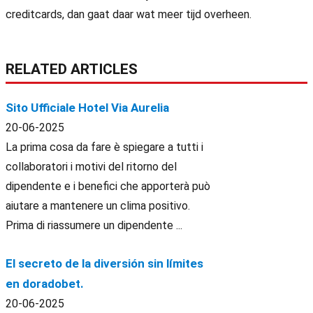
creditcards, dan gaat daar wat meer tijd overheen.
RELATED ARTICLES
Sito Ufficiale Hotel Via Aurelia
20-06-2025
La prima cosa da fare è spiegare a tutti i
collaboratori i motivi del ritorno del
dipendente e i benefici che apporterà può
aiutare a mantenere un clima positivo.
Prima di riassumere un dipendente ...
El secreto de la diversión sin límites
en doradobet.
20-06-2025