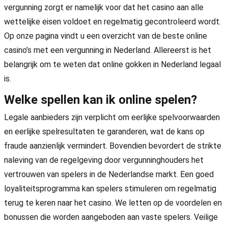
vergunning zorgt er namelijk voor dat het casino aan alle
wettelijke eisen voldoet en regelmatig gecontroleerd wordt.
Op onze pagina vindt u een overzicht van de beste online
casino’s met een vergunning in Nederland. Allereerst is het
belangrijk om te weten dat online gokken in Nederland legaal
is.
Welke spellen kan ik online spelen?
Legale aanbieders zijn verplicht om eerlijke spelvoorwaarden
en eerlijke spelresultaten te garanderen, wat de kans op
fraude aanzienlijk vermindert. Bovendien bevordert de strikte
naleving van de regelgeving door vergunninghouders het
vertrouwen van spelers in de Nederlandse markt. Een goed
loyaliteitsprogramma kan spelers stimuleren om regelmatig
terug te keren naar het casino. We letten op de voordelen en
bonussen die worden aangeboden aan vaste spelers. Veilige