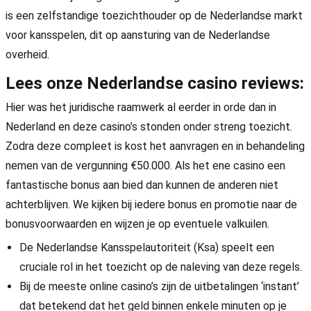
is een zelfstandige toezichthouder op de Nederlandse markt
voor kansspelen, dit op aansturing van de Nederlandse
overheid.
Lees onze Nederlandse casino reviews:
Hier was het juridische raamwerk al eerder in orde dan in
Nederland en deze casino’s stonden onder streng toezicht.
Zodra deze compleet is kost het aanvragen en in behandeling
nemen van de vergunning €50.000. Als het ene casino een
fantastische bonus aan bied dan kunnen de anderen niet
achterblijven. We kijken bij iedere bonus en promotie naar de
bonusvoorwaarden en wijzen je op eventuele valkuilen.
De Nederlandse Kansspelautoriteit (Ksa) speelt een
cruciale rol in het toezicht op de naleving van deze regels.
Bij de meeste online casino’s zijn de uitbetalingen ‘instant’
dat betekend dat het geld binnen enkele minuten op je