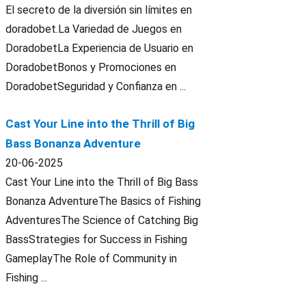
El secreto de la diversión sin límites en
doradobet.La Variedad de Juegos en
DoradobetLa Experiencia de Usuario en
DoradobetBonos y Promociones en
DoradobetSeguridad y Confianza en ...
Cast Your Line into the Thrill of Big
Bass Bonanza Adventure
20-06-2025
Cast Your Line into the Thrill of Big Bass
Bonanza AdventureThe Basics of Fishing
AdventuresThe Science of Catching Big
BassStrategies for Success in Fishing
GameplayThe Role of Community in
Fishing ...