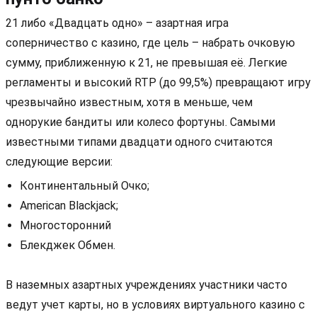
21 либо «Двадцать одно» – азартная игра
соперничество с казино, где цель – набрать очковую
сумму, приближенную к 21, не превышая её. Легкие
регламенты и высокий RTP (до 99,5%) превращают игру
чрезвычайно известным, хотя в меньше, чем
однорукие бандиты или колесо фортуны. Самыми
известными типами двадцати одного считаются
следующие версии:
Континентальный Очко;
American Blackjack;
Многосторонний
Блекджек Обмен.
В наземных азартных учреждениях участники часто
ведут учет карты, но в условиях виртуального казино с