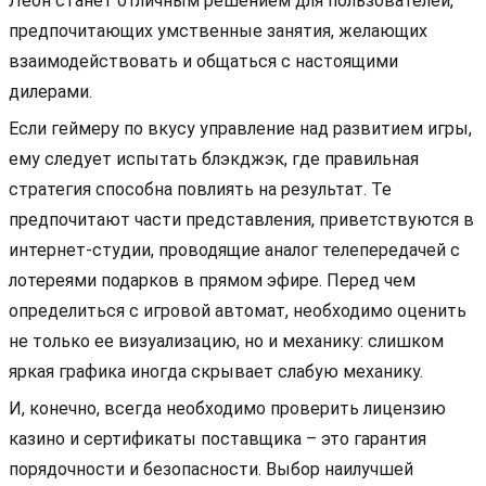
Леон станет отличным решением для пользователей,
предпочитающих умственные занятия, желающих
взаимодействовать и общаться с настоящими
дилерами.
Если геймеру по вкусу управление над развитием игры,
ему следует испытать блэкджэк, где правильная
стратегия способна повлиять на результат. Те
предпочитают части представления, приветствуются в
интернет-студии, проводящие аналог телепередачей с
лотереями подарков в прямом эфире. Перед чем
определиться с игровой автомат, необходимо оценить
не только ее визуализацию, но и механику: слишком
яркая графика иногда скрывает слабую механику.
И, конечно, всегда необходимо проверить лицензию
казино и сертификаты поставщика – это гарантия
порядочности и безопасности. Выбор наилучшей