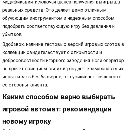
модификации, исключая шанса получения выигрыша
реальных средств. Это делает демо отличным
обучающим инструментом и надежным способом
подобрать соответствующую игру без давления и
убытков.
Вдобавок, наличие тестовых версий игровых слотов в
коллекции свидетельствует о открытости и
добросовестности игорного заведения. Если оператор
не прячет принципы своих игр и даёт возможность их
испытывать без барьеров, это усиливает лояльность
со стороны клиента.
Каким способом верно выбирать
игровой автомат: рекомендации
новому игроку