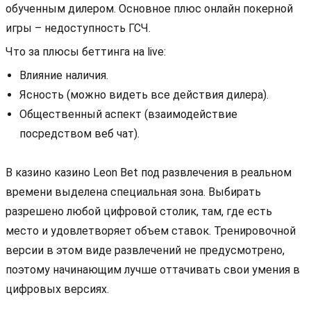
обученным дилером. Основное плюс онлайн покерной
игры – недоступность ГСЧ.
Что за плюсы беттинга на live:
Влияние наличия.
Ясность (можно видеть все действия дилера).
Общественный аспект (взаимодействие
посредством веб чат).
В казино казино Leon Bet под развлечения в реальном
времени выделена специальная зона. Выбирать
разрешено любой цифровой столик, там, где есть
место и удовлетворяет объем ставок. Тренировочной
версии в этом виде развлечений не предусмотрено,
поэтому начинающим лучше оттачивать свои умения в
цифровых версиях.