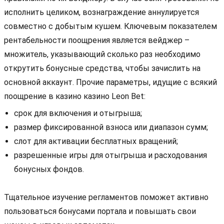
исполнить целиком, вознаграждение аннулируется
совместно с добытым кушем. Ключевым показателем
рентабельности поощрения является вейджер –
множитель, указывающий сколько раз необходимо
открутить бонусные средства, чтобы зачислить на
основной аккаунт. Прочие параметры, идущие с всякий
поощрение в казино казино Leon Bet:
срок для включения и отыгрыша;
размер фиксированной взноса или диапазон сумм;
слот для активации бесплатных вращений;
разрешенные игры для отыгрыша и расходования
бонусных фондов.
Тщательное изучение регламентов поможет активно
пользоваться бонусами портала и повышать свои