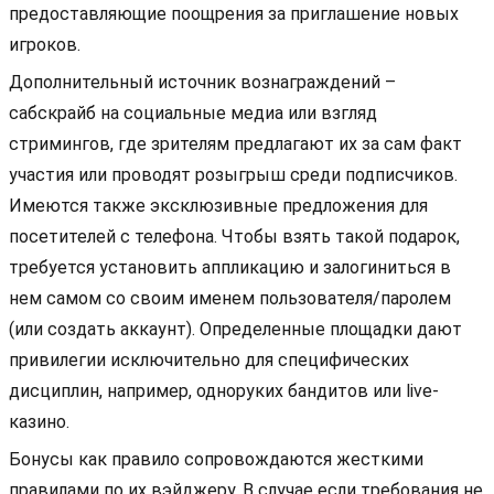
предоставляющие поощрения за приглашение новых
игроков.
Дополнительный источник вознаграждений –
сабскрайб на социальные медиа или взгляд
стримингов, где зрителям предлагают их за сам факт
участия или проводят розыгрыш среди подписчиков.
Имеются также эксклюзивные предложения для
посетителей с телефона. Чтобы взять такой подарок,
требуется установить аппликацию и залогиниться в
нем самом со своим именем пользователя/паролем
(или создать аккаунт). Определенные площадки дают
привилегии исключительно для специфических
дисциплин, например, одноруких бандитов или live-
казино.
Бонусы как правило сопровождаются жесткими
правилами по их вэйджеру. В случае если требования не