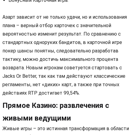
Бонусный Карточная игра.
Азарт зависит от не только удачи, но и использования
плана – верный отбор карточек с значительной
вероятностью изменит результат. По сравнению с
стандартных одноруких бандитов, в карточной игре
покер шансы понятны, следовательно разработав
тактику, можно достичь максимального процента
возврата. Новым игрокам советуется стартовать с
Jacks Or Better, так как там действуют классические
регламенты, нет «диких» карт, а также при точных
действиях RTP достигает 99,54%.
Прямое Казино: развлечения с
живыми ведущими
Живые игры – это истинная трансформация в области