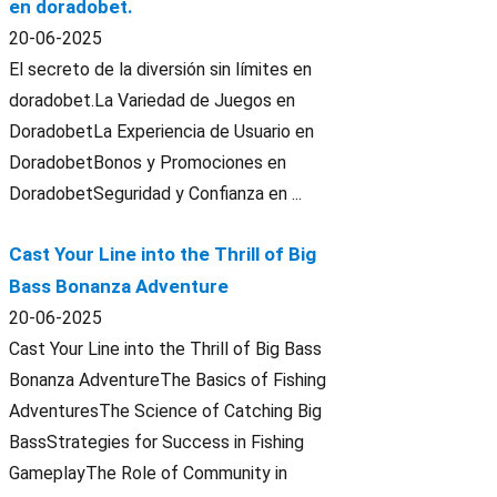
en doradobet.
20-06-2025
El secreto de la diversión sin límites en
doradobet.La Variedad de Juegos en
DoradobetLa Experiencia de Usuario en
DoradobetBonos y Promociones en
DoradobetSeguridad y Confianza en ...
Cast Your Line into the Thrill of Big
Bass Bonanza Adventure
20-06-2025
Cast Your Line into the Thrill of Big Bass
Bonanza AdventureThe Basics of Fishing
AdventuresThe Science of Catching Big
BassStrategies for Success in Fishing
GameplayThe Role of Community in