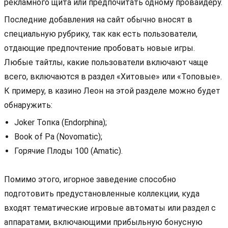
рекламного щита или предпочитать одному провайдеру.
Последние добавления на сайт обычно вносят в
специальную рубрику, так как есть пользователи,
отдающие предпочтение пробовать новые игры.
Любые тайтлы, какие пользователи включают чаще
всего, включаются в раздел «Хитовые» или «Топовые».
К примеру, в казино Леон на этой разделе можно будет
обнаружить:
Joker Топка (Endorphina);
Book of Ра (Novomatic);
Горячие Плоды 100 (Amatic).
Помимо этого, игорное заведение способно
подготовить предустановленные коллекции, куда
входят тематические игровые автоматы или раздел с
аппаратами, включающими прибыльную бонусную