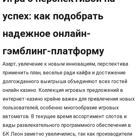
успех: как подобрать
надежное онлайн-
гэмблинг-платформу
Азарт, увлечение к новым инновациям, перспектива
применить план, веселье ради кайфа и достижение
долгожданного выигрыша объединяют всех гостей
онлайн казино. Коллекция игровых предложений в
интернет-казино крайне важен для привлечения новых
пользователей, особенно многообразие игровых
автоматов. В текущее время ассортимент слотов и
виды развлекательного программного обеспечения в
БК Леон заметно увеличились, так как производители