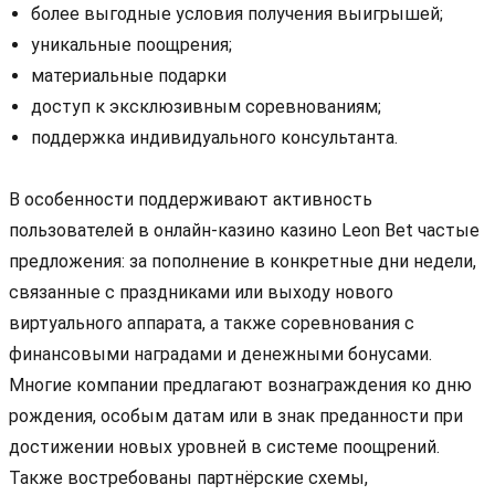
более выгодные условия получения выигрышей;
уникальные поощрения;
материальные подарки
доступ к эксклюзивным соревнованиям;
поддержка индивидуального консультанта.
В особенности поддерживают активность
пользователей в онлайн-казино казино Leon Bet частые
предложения: за пополнение в конкретные дни недели,
связанные с праздниками или выходу нового
виртуального аппарата, а также соревнования с
финансовыми наградами и денежными бонусами.
Многие компании предлагают вознаграждения ко дню
рождения, особым датам или в знак преданности при
достижении новых уровней в системе поощрений.
Также востребованы партнёрские схемы,