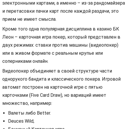
электронными картами, а именно – из-за рандомайзера
и перетасовки пачки карт после каждой раздачи, это
прием не имеет смысла.
Кроме того одна популярная дисциплина в казино БК
Леон – карточная игра покер, который представлен в
двух режимах: ставки против машины (видеопокер)
или в живом формате с реальным крупье или
соперниками онлайн.
Видеопокер объединяет в своей структуре части
однорукого бандита и классического покера. Игровой
автомат построен на карточной игре с пятью
карточками (Five Card Draw), но вариаций имеет
множество, например:
Валеты либо Better.
Deuces Wild;