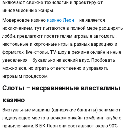
включают свежие технологии и проектируют
инновационные жанры.
Модерновое казино
казино Леон
– не является
исключением, тут пытаются в полной мере расширять
лобби, предлагают посетителям игровые автоматы,
настольные и карточные игры в разных вариациях и
форматах, live-столы, TV-шоу в режиме онлайн и иные
увеселения – буквально на всякий вкус. Пробовать
можно все, но играть ответственно и управлять
игровым процессом.
Слоты – несравненные властелины
казино
Виртуальные машины (однорукие бандиты) занимают
лидирующее место в всяком онлайн гэмблинг-клубе с
привилегиями. В БК Леон они составляют около 90%