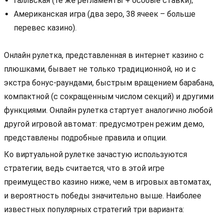
Галльская (те же регламенты + особые ставки);
Американская игра (два зеро, 38 ячеек – больше
перевес казино).
Онлайн рулетка, представленная в интернет казино с
плюшками, бывает не только традиционной, но и с
экстра бонус-раундами, быстрым вращением барабана,
компактной (с сокращенным числом секций) и другими
функциями. Онлайн рулетка стартует аналогично любой
другой игровой автомат: предусмотрен режим демо,
представлены подробные правила и опции.
Ко виртуальной рулетке зачастую используются
стратегии, ведь считается, что в этой игре
преимущество казино ниже, чем в игровых автоматах,
и вероятность победы значительно выше. Наиболее
известных популярных стратегий три варианта: