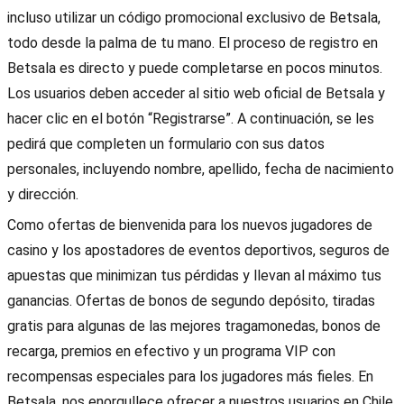
incluso utilizar un código promocional exclusivo de Betsala,
todo desde la palma de tu mano. El proceso de registro en
Betsala es directo y puede completarse en pocos minutos.
Los usuarios deben acceder al sitio web oficial de Betsala y
hacer clic en el botón “Registrarse”. A continuación, se les
pedirá que completen un formulario con sus datos
personales, incluyendo nombre, apellido, fecha de nacimiento
y dirección.
Como ofertas de bienvenida para los nuevos jugadores de
casino y los apostadores de eventos deportivos, seguros de
apuestas que minimizan tus pérdidas y llevan al máximo tus
ganancias. Ofertas de bonos de segundo depósito, tiradas
gratis para algunas de las mejores tragamonedas, bonos de
recarga, premios en efectivo y un programa VIP con
recompensas especiales para los jugadores más fieles. En
Betsala, nos enorgullece ofrecer a nuestros usuarios en Chile