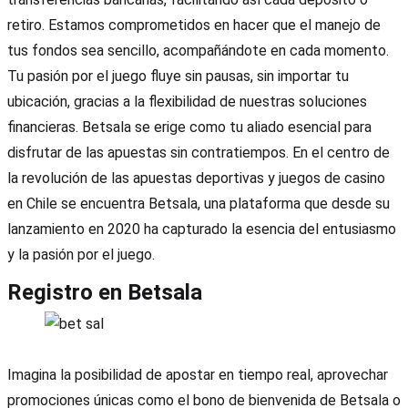
retiro. Estamos comprometidos en hacer que el manejo de
tus fondos sea sencillo, acompañándote en cada momento.
Tu pasión por el juego fluye sin pausas, sin importar tu
ubicación, gracias a la flexibilidad de nuestras soluciones
financieras. Betsala se erige como tu aliado esencial para
disfrutar de las apuestas sin contratiempos. En el centro de
la revolución de las apuestas deportivas y juegos de casino
en Chile se encuentra Betsala, una plataforma que desde su
lanzamiento en 2020 ha capturado la esencia del entusiasmo
y la pasión por el juego.
Registro en Betsala
Imagina la posibilidad de apostar en tiempo real, aprovechar
promociones únicas como el bono de bienvenida de Betsala o