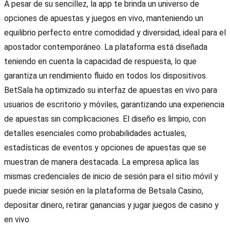
A pesar de su sencillez, la app te brinda un universo de
opciones de apuestas y juegos en vivo, manteniendo un
equilibrio perfecto entre comodidad y diversidad, ideal para el
apostador contemporáneo. La plataforma está diseñada
teniendo en cuenta la capacidad de respuesta, lo que
garantiza un rendimiento fluido en todos los dispositivos.
BetSala ha optimizado su interfaz de apuestas en vivo para
usuarios de escritorio y móviles, garantizando una experiencia
de apuestas sin complicaciones. El diseño es limpio, con
detalles esenciales como probabilidades actuales,
estadísticas de eventos y opciones de apuestas que se
muestran de manera destacada. La empresa aplica las
mismas credenciales de inicio de sesión para el sitio móvil y
puede iniciar sesión en la plataforma de Betsala Casino,
depositar dinero, retirar ganancias y jugar juegos de casino y
en vivo.