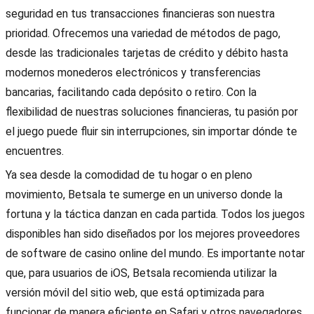
seguridad en tus transacciones financieras son nuestra
prioridad. Ofrecemos una variedad de métodos de pago,
desde las tradicionales tarjetas de crédito y débito hasta
modernos monederos electrónicos y transferencias
bancarias, facilitando cada depósito o retiro. Con la
flexibilidad de nuestras soluciones financieras, tu pasión por
el juego puede fluir sin interrupciones, sin importar dónde te
encuentres.
Ya sea desde la comodidad de tu hogar o en pleno
movimiento, Betsala te sumerge en un universo donde la
fortuna y la táctica danzan en cada partida. Todos los juegos
disponibles han sido diseñados por los mejores proveedores
de software de casino online del mundo. Es importante notar
que, para usuarios de iOS, Betsala recomienda utilizar la
versión móvil del sitio web, que está optimizada para
funcionar de manera eficiente en Safari y otros navegadores