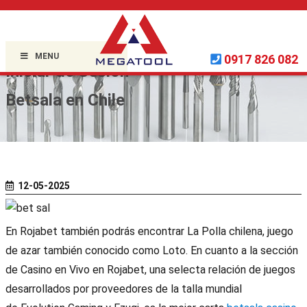
Home »
Uncategorized
»
MENU
0917 826 082
Iniciar de Sesión
Betsala en Chile
12-05-2025
En Rojabet también podrás encontrar La Polla chilena, juego
de azar también conocido como Loto. En cuanto a la sección
de Casino en Vivo en Rojabet, una selecta relación de juegos
desarrollados por proveedores de la talla mundial