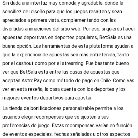
Sin duda una interfaz muy cómoda y agradable, donde la
sencillez del diseño para que los juegos resalten y sean
apreciados a primera vista, complementando con las
divertidas animaciones del sitio web. Por eso, si quieres hacer
apuestas deportivas en deportes populares, BetSala es una
buena opción. Las herramientas de esta plataforma ayudan a
que la experiencia de apuestas sea más entretenida, tanto
por el cashout como por el streaming. Fue bastante bueno
ver que BetSala está entre las casas de apuestas que
aceptan AstroPay como método de pago en Chile. Como vas
ver en esta reseña, la casa cuenta con los deportes y los
mejores eventos deportivos para apostar.
La tienda de bonificaciones personalizable permite a los
usuarios elegir recompensas que se ajusten a sus
preferencias de juego. Estas recompensas varían en función
de eventos especiales, fechas señaladas u otros aspectos