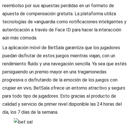
reembolso por sus apuestas perdidas en un formato de
apuesta de compensación gratuita. La plataforma utiliza
tecnologías de vanguardia como notificaciones inteligentes y
autenticación a través de Face ID para hacer la interacción
aún más cómoda.
La aplicación móvil de BetSala garantiza que los jugadores
puedan disfrutar de estos juegos mientras viajan, con un
rendimiento fluido y una navegación sencilla. Ya sea que estés
persiguiendo un premio mayor en una tragamonedas
progresiva o disfrutando de la emoción de los juegos con
crupier en vivo, BetSala ofrece un entorno atractivo y seguro
para todo tipo de jugadores. Esto gracias al producto de
calidad y servicio de primer nivel disponible las 24 horas del
día, los 7 días de la semana.