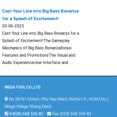
Cast Your Line into Big Bass Bonanza
for a Splash of Excitement!
20-06-2025
Cast Your Line into Big Bass Bonanza for a
Splash of Excitement!The Gameplay
Mechanics of Big Bass BonanzaBonus
Features and PromotionsThe Visual and
Audio ExperienceUser Interface and ...
MEGA TOOL CO.,LTD
No 28 N1 Street, Phu Huu Ward, District 9 , HCM City (
Mega Village Khang Dien)
84(08) 668 336 82
-
Fax (028) 668 336 83