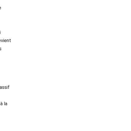
e
i
evient
s
assif
à la