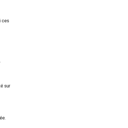
i ces
.
té sur
ée.