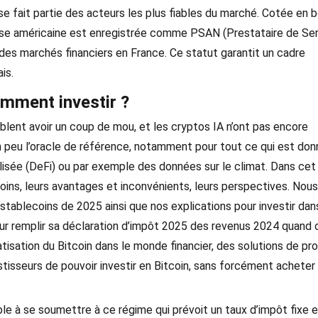
se fait partie des acteurs les plus fiables du marché. Cotée en 
ise américaine est enregistrée comme PSAN (Prestataire de Se
 des marchés financiers en France. Ce statut garantit un cadre
is.
omment investir ?
mblent avoir un coup de mou, et les cryptos IA n’ont pas encore
 un peu l’oracle de référence, notamment pour tout ce qui est do
alisée (DeFi) ou par exemple des données sur le climat. Dans cet
ecoins, leurs avantages et inconvénients, leurs perspectives. Nou
tablecoins de 2025 ainsi que nos explications pour investir dan
our remplir sa déclaration d’impôt 2025 des revenus 2024 quand 
sation du Bitcoin dans le monde financier, des solutions de pro
isseurs de pouvoir investir en Bitcoin, sans forcément acheter
ble à se soumettre à ce régime qui prévoit un taux d’impôt fixe 