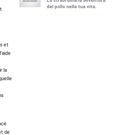
La straordinaria avventura
del pollo nella tua vita.
t
fs et
’aide
r la
quelle
ns
ncé
et de