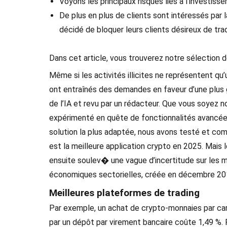
Voyons les principaux risques liés à l’investis
De plus en plus de clients sont intéressés pa
décidé de bloquer leurs clients désireux de tr
Dans cet article, vous trouverez notre sélection 
Même si les activités illicites ne représentent qu’
ont entraînés des demandes en faveur d’une plus g
de l’IA et revu par un rédacteur. Que vous soyez n
expérimenté en quête de fonctionnalités avancées,
solution la plus adaptée, nous avons testé et comp
est la meilleure application crypto en 2025. Mai
ensuite soulev� une vague d’incertitude sur les 
économiques sectorielles, créée en décembre 20
Meilleures plateformes de trading
Par exemple, un achat de crypto-monnaies par cart
par un dépôt par virement bancaire coûte 1,49 %. 