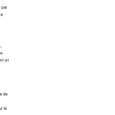
 par
te
,
le
ent et
le de
r le