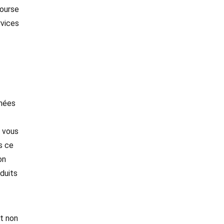
bourse
rvices
nnées
s vous
s ce
on
duits
et non