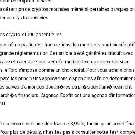
sement en cryptomonnaies.
r la détention de cryptos monnaies même si certaines banques on
ader en crypto monnaies.
des crypto x1000 potentielles.
une infime partie des transactions, les montants sont significati
rande réglementation. Cet article a été généré et traduit avec l
ovice et cherchiez une plateforme intuitive ou un investisseur
 eToro s’impose comme un choix idéal. Pour vous aider à choisi
aré les principales applications disponibles afin de déterminer 
s les salves d’annonces douani�res du pr�sident am�ricain ont
march�s financiers. L’agence Ecofin est une agence d’informatio
10.
e bancaire entraîne des frais de 3,99 %, tandis qu’un achat fina
Pour plus de détails, n’hésitez pas à consulter notre test compl