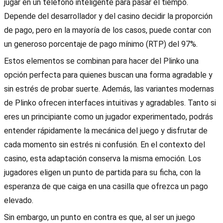
jugar en un teléfono inteligente para pasar el tiempo.
Depende del desarrollador y del casino decidir la proporción
de pago, pero en la mayoría de los casos, puede contar con
un generoso porcentaje de pago mínimo (RTP) del 97%.
Estos elementos se combinan para hacer del Plinko una
opción perfecta para quienes buscan una forma agradable y
sin estrés de probar suerte. Además, las variantes modernas
de Plinko ofrecen interfaces intuitivas y agradables. Tanto si
eres un principiante como un jugador experimentado, podrás
entender rápidamente la mecánica del juego y disfrutar de
cada momento sin estrés ni confusión. En el contexto del
casino, esta adaptación conserva la misma emoción. Los
jugadores eligen un punto de partida para su ficha, con la
esperanza de que caiga en una casilla que ofrezca un pago
elevado.
Sin embargo, un punto en contra es que, al ser un juego