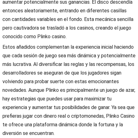
aumentar potencialmente sus ganancias. El disco descendía
entonces aleatoriamente, entrando en diferentes casillas
con cantidades variables en el fondo. Esta mecánica sencilla
pero cautivadora se trasladó a los casinos, creando el juego
conocido como Plinko casino.
Estos añadidos complementan la experiencia inicial haciendo
que cada sesión de juego sea más dinámica y potencialmente
más lucrativa. Al diversificar las reglas y las recompensas, los
desarrolladores se aseguran de que los jugadores sigan
volviendo para probar suerte con estas emocionantes
novedades. Aunque Plinko es principalmente un juego de azar,
hay estrategias que puedes usar para maximizar tu
experiencia y aumentar tus posibilidades de ganar. Ya sea que
prefieras jugar con dinero real o criptomonedas, Plinko Casino
te ofrece una plataforma dinámica donde la fortuna y la
diversión se encuentran.