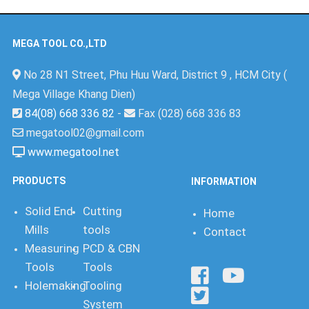
MEGA TOOL CO.,LTD
No 28 N1 Street, Phu Huu Ward, District 9 , HCM City (
Mega Village Khang Dien)
84(08) 668 336 82
-
Fax (028) 668 336 83
megatool02@gmail.com
www.megatool.net
PRODUCTS
INFORMATION
Solid End
Cutting
Home
Mills
tools
Contact
Measuring
PCD & CBN
Tools
Tools
Holemaking
Tooling
System