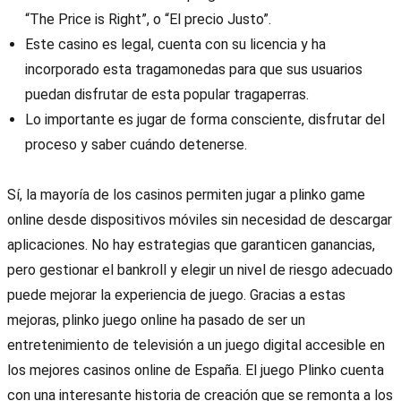
“The Price is Right”, o “El precio Justo”.
Este casino es legal, cuenta con su licencia y ha
incorporado esta tragamonedas para que sus usuarios
puedan disfrutar de esta popular tragaperras.
Lo importante es jugar de forma consciente, disfrutar del
proceso y saber cuándo detenerse.
Sí, la mayoría de los casinos permiten jugar a plinko game
online desde dispositivos móviles sin necesidad de descargar
aplicaciones. No hay estrategias que garanticen ganancias,
pero gestionar el bankroll y elegir un nivel de riesgo adecuado
puede mejorar la experiencia de juego. Gracias a estas
mejoras, plinko juego online ha pasado de ser un
entretenimiento de televisión a un juego digital accesible en
los mejores casinos online de España. El juego Plinko cuenta
con una interesante historia de creación que se remonta a los