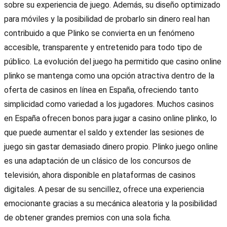
sobre su experiencia de juego. Además, su diseño optimizado
para móviles y la posibilidad de probarlo sin dinero real han
contribuido a que Plinko se convierta en un fenómeno
accesible, transparente y entretenido para todo tipo de
público. La evolución del juego ha permitido que casino online
plinko se mantenga como una opción atractiva dentro de la
oferta de casinos en línea en España, ofreciendo tanto
simplicidad como variedad a los jugadores. Muchos casinos
en España ofrecen bonos para jugar a casino online plinko, lo
que puede aumentar el saldo y extender las sesiones de
juego sin gastar demasiado dinero propio. Plinko juego online
es una adaptación de un clásico de los concursos de
televisión, ahora disponible en plataformas de casinos
digitales. A pesar de su sencillez, ofrece una experiencia
emocionante gracias a su mecánica aleatoria y la posibilidad
de obtener grandes premios con una sola ficha.