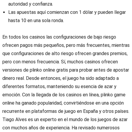
autoridad y confianza.
Las apuestas aquí comienzan con 1 dólar y pueden llegar
hasta 10 en una sola ronda.
En todos los casinos las configuraciones de bajo riesgo
ofrecen pagos más pequeños, pero más frecuentes, mientras
que configuraciones de alto riesgo ofrecen grandes premios,
pero con menos frecuencia. Sí, muchos casinos ofrecen
versiones de plinko online gratis para probar antes de apostar
dinero real. Desde entonces, el juego ha sido adaptado a
diferentes formatos, manteniendo su esencia de azar y
emoción. Con la llegada de los casinos en línea, plinko game
online ha ganado popularidad, convirtiéndose en una opción
recurrente en plataformas de juego en España y otros países.
Tiago Alves es un experto en el mundo de los juegos de azar
con muchos años de experiencia. Ha revisado numerosos