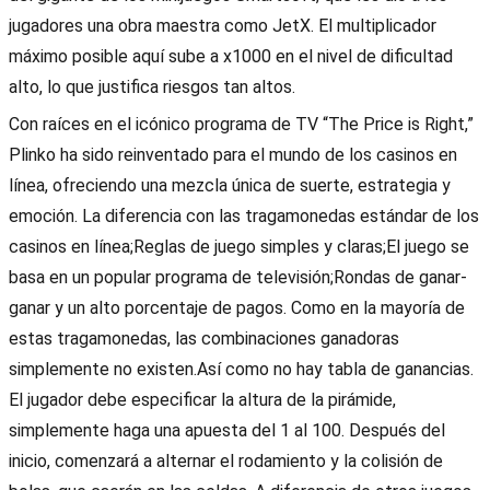
jugadores una obra maestra como JetX. El multiplicador
máximo posible aquí sube a x1000 en el nivel de dificultad
alto, lo que justifica riesgos tan altos.
Con raíces en el icónico programa de TV “The Price is Right,”
Plinko ha sido reinventado para el mundo de los casinos en
línea, ofreciendo una mezcla única de suerte, estrategia y
emoción. La diferencia con las tragamonedas estándar de los
casinos en línea;Reglas de juego simples y claras;El juego se
basa en un popular programa de televisión;Rondas de ganar-
ganar y un alto porcentaje de pagos. Como en la mayoría de
estas tragamonedas, las combinaciones ganadoras
simplemente no existen.Así como no hay tabla de ganancias.
El jugador debe especificar la altura de la pirámide,
simplemente haga una apuesta del 1 al 100. Después del
inicio, comenzará a alternar el rodamiento y la colisión de