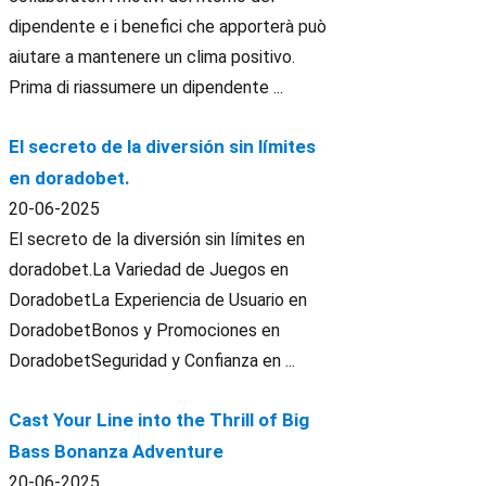
dipendente e i benefici che apporterà può
aiutare a mantenere un clima positivo.
Prima di riassumere un dipendente ...
El secreto de la diversión sin límites
en doradobet.
20-06-2025
El secreto de la diversión sin límites en
doradobet.La Variedad de Juegos en
DoradobetLa Experiencia de Usuario en
DoradobetBonos y Promociones en
DoradobetSeguridad y Confianza en ...
Cast Your Line into the Thrill of Big
Bass Bonanza Adventure
20-06-2025