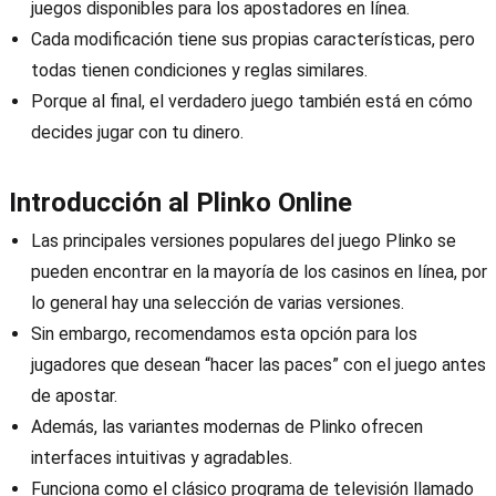
juegos disponibles para los apostadores en línea.
Cada modificación tiene sus propias características, pero
todas tienen condiciones y reglas similares.
Porque al final, el verdadero juego también está en cómo
decides jugar con tu dinero.
Introducción al Plinko Online
Las principales versiones populares del juego Plinko se
pueden encontrar en la mayoría de los casinos en línea, por
lo general hay una selección de varias versiones.
Sin embargo, recomendamos esta opción para los
jugadores que desean “hacer las paces” con el juego antes
de apostar.
Además, las variantes modernas de Plinko ofrecen
interfaces intuitivas y agradables.
Funciona como el clásico programa de televisión llamado