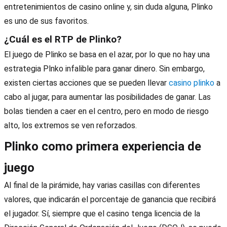
entretenimientos de casino online y, sin duda alguna, Plinko
es uno de sus favoritos.
¿Cuál es el RTP de Plinko?
El juego de Plinko se basa en el azar, por lo que no hay una
estrategia Plnko infalible para ganar dinero. Sin embargo,
existen ciertas acciones que se pueden llevar
casino plinko
a
cabo al jugar, para aumentar las posibilidades de ganar. Las
bolas tienden a caer en el centro, pero en modo de riesgo
alto, los extremos se ven reforzados.
Plinko como primera experiencia de
juego
Al final de la pirámide, hay varias casillas con diferentes
valores, que indicarán el porcentaje de ganancia que recibirá
el jugador. Sí, siempre que el casino tenga licencia de la