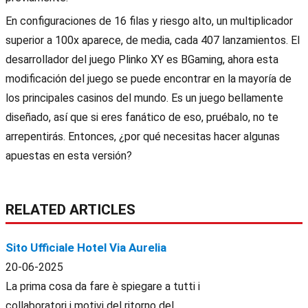
En configuraciones de 16 filas y riesgo alto, un multiplicador
superior a 100x aparece, de media, cada 407 lanzamientos. El
desarrollador del juego Plinko XY es BGaming, ahora esta
modificación del juego se puede encontrar en la mayoría de
los principales casinos del mundo. Es un juego bellamente
diseñado, así que si eres fanático de eso, pruébalo, no te
arrepentirás. Entonces, ¿por qué necesitas hacer algunas
apuestas en esta versión?
RELATED ARTICLES
Sito Ufficiale Hotel Via Aurelia
20-06-2025
La prima cosa da fare è spiegare a tutti i
collaboratori i motivi del ritorno del