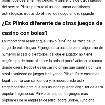
bolas, que caerán en las celdas. A diferencia de otros juegos
del sector, Plinko permite al usuario tomar decisiones
estratégicas ajustando el nivel de riesgo en cada jugada.
¿Es Plinko diferente de otros juegos de
casino con bolas?
Es importante resaltar que Plinko (slot) no se trata de un
juego de estrategias. El juego está basado en un algoritmo de
números al azar o aleatorios, así que el jugador no tiene
ningún tipo de control sobre la bola, ni podrá adivinar la ranura
donde caerá. Roobet es un casino online que cuenta con una
amplia variedad de juegos incluyendo Plinko. Este casino es
legal, cuenta con su licencia y ha incorporado esta
tragamonedas para que sus usuarios puedan disfrutar de esta
popular tragaperras. Plinko es uno de los juegos más
populares de la empresa desarrolladora Spribe. Funciona