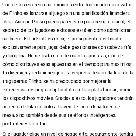
Uno de los errores más comunes entre los jugadores novatos
de Plinko es lanzarse al juego sin una planificación financiera
clara. Aunque Plinko pueda parecer un pasatiempo casual, el
secreto de los jugadores exitosos está en cómo administran
su dinero. El bankroll, es decir, el presupuesto destinado
exclusivamente para jugar, debe gestionarse con cabeza fría
y disciplina. No se trata solo de cuánto apuestas, sino de
cómo distribuyes esas apuestas en el tiempo para maximizar
tu diversión y reducir riesgos. La empresa desarrolladora de la
tragaperras Plinko, se ha preocupado por mejorar la
experiencia de juego adaptándolo a otras plataformas, como
los dispositivos móviles. Gracias a esto, los jugadores tendrán
acceso a Plinko no sólo a través de los ordenadores de
mesa, sino también desde sus teléfonos inteligentes,
portátiles y tabletas.
Si el jugador elige un nivel de riesgo alto, seguramente tendrá