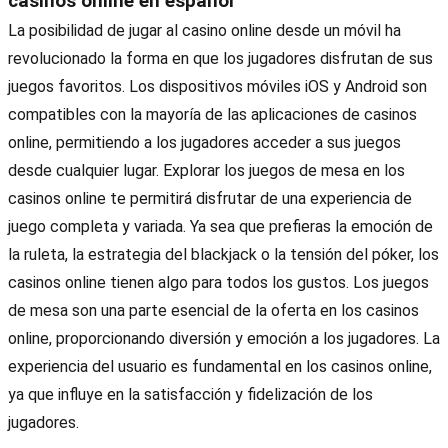
casinos online en español
La posibilidad de jugar al casino online desde un móvil ha
revolucionado la forma en que los jugadores disfrutan de sus
juegos favoritos. Los dispositivos móviles iOS y Android son
compatibles con la mayoría de las aplicaciones de casinos
online, permitiendo a los jugadores acceder a sus juegos
desde cualquier lugar. Explorar los juegos de mesa en los
casinos online te permitirá disfrutar de una experiencia de
juego completa y variada. Ya sea que prefieras la emoción de
la ruleta, la estrategia del blackjack o la tensión del póker, los
casinos online tienen algo para todos los gustos. Los juegos
de mesa son una parte esencial de la oferta en los casinos
online, proporcionando diversión y emoción a los jugadores. La
experiencia del usuario es fundamental en los casinos online,
ya que influye en la satisfacción y fidelización de los
jugadores.