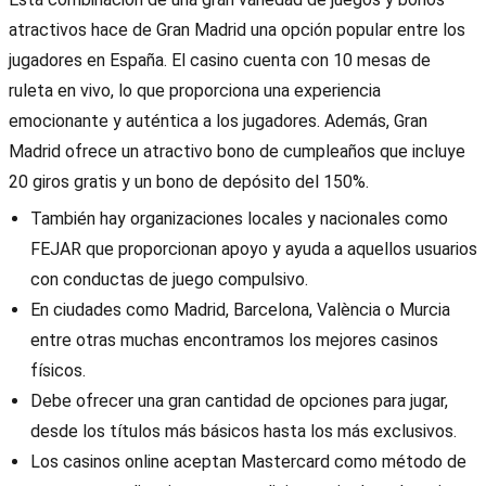
atractivos hace de Gran Madrid una opción popular entre los
jugadores en España. El casino cuenta con 10 mesas de
ruleta en vivo, lo que proporciona una experiencia
emocionante y auténtica a los jugadores. Además, Gran
Madrid ofrece un atractivo bono de cumpleaños que incluye
20 giros gratis y un bono de depósito del 150%.
También hay organizaciones locales y nacionales como
FEJAR que proporcionan apoyo y ayuda a aquellos usuarios
con conductas de juego compulsivo.
En ciudades como Madrid, Barcelona, València o Murcia
entre otras muchas encontramos los mejores casinos
físicos.
Debe ofrecer una gran cantidad de opciones para jugar,
desde los títulos más básicos hasta los más exclusivos.
Los casinos online aceptan Mastercard como método de