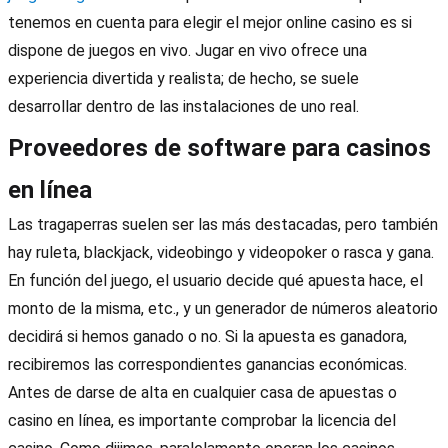
tenemos en cuenta para elegir el mejor online casino es si
dispone de juegos en vivo. Jugar en vivo ofrece una
experiencia divertida y realista; de hecho, se suele
desarrollar dentro de las instalaciones de uno real.
Proveedores de software para casinos
en línea
Las tragaperras suelen ser las más destacadas, pero también
hay ruleta, blackjack, videobingo y videopoker o rasca y gana.
En función del juego, el usuario decide qué apuesta hace, el
monto de la misma, etc., y un generador de números aleatorio
decidirá si hemos ganado o no. Si la apuesta es ganadora,
recibiremos las correspondientes ganancias económicas.
Antes de darse de alta en cualquier casa de apuestas o
casino en línea, es importante comprobar la licencia del