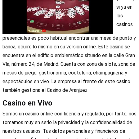
si ya en
los
casinos
presenciales es poco habitual encontrar una mesa de punto y
banca, ocurre lo mismo en su versión online. Este casino se
encuentra en el edificio emblemático situado en la calle Gran
Vía, número 24, de Madrid. Cuenta con zona de slots, zona de
mesas de juego, gastronomía, coctelería, champagnería y
espectáculos en vivo. La empresa al frente de este casino
también gestiona el Casino de Aranjuez.
Casino en Vivo
Somos un casino online con licencia y regulado, por tanto, nos
tomamos muy en serio la privacidad y la confidencialidad de
nuestros usuarios. Tus datos personales y financieros de