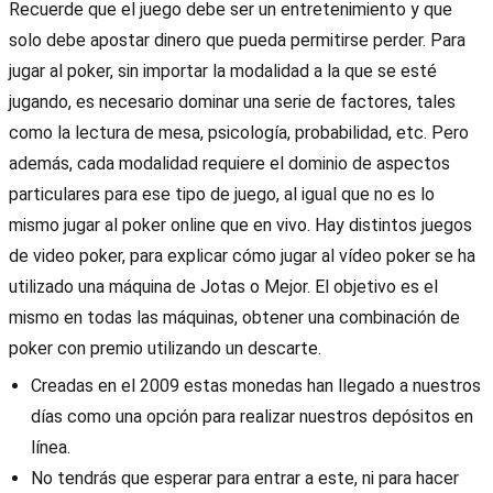
Recuerde que el juego debe ser un entretenimiento y que
solo debe apostar dinero que pueda permitirse perder. Para
jugar al poker, sin importar la modalidad a la que se esté
jugando, es necesario dominar una serie de factores, tales
como la lectura de mesa, psicología, probabilidad, etc. Pero
además, cada modalidad requiere el dominio de aspectos
particulares para ese tipo de juego, al igual que no es lo
mismo jugar al poker online que en vivo. Hay distintos juegos
de video poker, para explicar cómo jugar al vídeo poker se ha
utilizado una máquina de Jotas o Mejor. El objetivo es el
mismo en todas las máquinas, obtener una combinación de
poker con premio utilizando un descarte.
Creadas en el 2009 estas monedas han llegado a nuestros
días como una opción para realizar nuestros depósitos en
línea.
No tendrás que esperar para entrar a este, ni para hacer