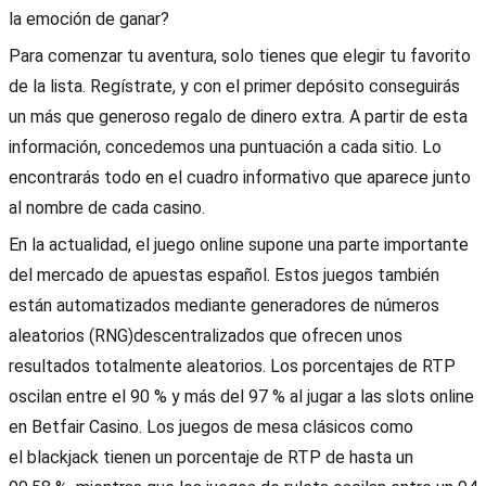
la emoción de ganar?
Para comenzar tu aventura, solo tienes que elegir tu favorito
de la lista. Regístrate, y con el primer depósito conseguirás
un más que generoso regalo de dinero extra. A partir de esta
información, concedemos una puntuación a cada sitio. Lo
encontrarás todo en el cuadro informativo que aparece junto
al nombre de cada casino.
En la actualidad, el juego online supone una parte importante
del mercado de apuestas español. Estos juegos también
están automatizados mediante generadores de números
aleatorios (RNG)descentralizados que ofrecen unos
resultados totalmente aleatorios. Los porcentajes de RTP
oscilan entre el 90 % y más del 97 % al jugar a las slots online
en Betfair Casino. Los juegos de mesa clásicos como
el blackjack tienen un porcentaje de RTP de hasta un