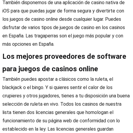
También disponemos de una aplicación de casino nativa de
iOS para que puedas jugar de forma segura y divertirte con
los juegos de casino online desde cualquier lugar. Puedes
disfrutar de varios tipos de juegos de casino en los casinos
en España. Las tragaperras son el juego más popular y con
más opciones en España.
Los mejores proveedores de software
para juegos de casinos online
También puedes apostar a clásicos como la ruleta, el
blackjack o el bingo. Y si quieres sentir el calor de los
crupieres y otros jugadores, tienes a tu disposición una buena
selección de ruleta en vivo. Todos los casinos de nuestra
lista tienen dos licencias generales que homologan el
funcionamiento de su página web de conformidad con lo
establecido en la ley. Las licencias generales guardan