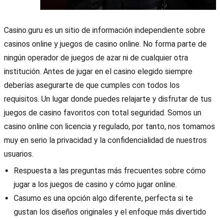
Casino.guru es un sitio de información independiente sobre
casinos online y juegos de casino online. No forma parte de
ningún operador de juegos de azar ni de cualquier otra
institución. Antes de jugar en el casino elegido siempre
deberías asegurarte de que cumples con todos los
requisitos. Un lugar donde puedes relajarte y disfrutar de tus
juegos de casino favoritos con total seguridad. Somos un
casino online con licencia y regulado, por tanto, nos tomamos
muy en serio la privacidad y la confidencialidad de nuestros
usuarios.
Respuesta a las preguntas más frecuentes sobre cómo
jugar a los juegos de casino y cómo jugar online.
Casumo es una opción algo diferente, perfecta si te
gustan los diseños originales y el enfoque más divertido