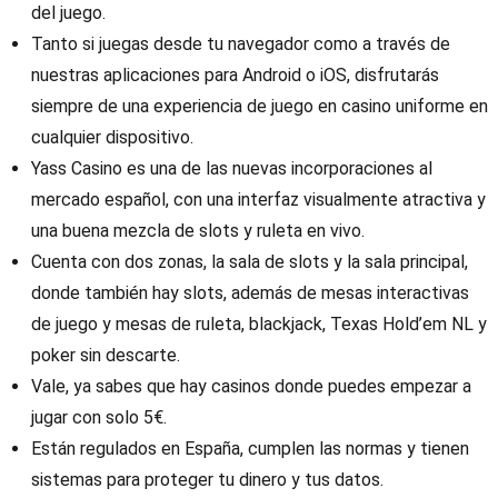
del juego.
Tanto si juegas desde tu navegador como a través de
nuestras aplicaciones para Android o iOS, disfrutarás
siempre de una experiencia de juego en casino uniforme en
cualquier dispositivo.
Yass Casino es una de las nuevas incorporaciones al
mercado español, con una interfaz visualmente atractiva y
una buena mezcla de slots y ruleta en vivo.
Cuenta con dos zonas, la sala de slots y la sala principal,
donde también hay slots, además de mesas interactivas
de juego y mesas de ruleta, blackjack, Texas Hold’em NL y
poker sin descarte.
Vale, ya sabes que hay casinos donde puedes empezar a
jugar con solo 5€.
Están regulados en España, cumplen las normas y tienen
sistemas para proteger tu dinero y tus datos.