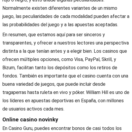
Normalmente existen diferentes variantes de un mismo
juego, las peculiaridades de cada modalidad pueden afectar a
las probabilidades del juego y a las apuestas aceptadas.
En resumen, que estamos aquí para ser sinceros y
transparentes, y ofrecer a nuestros lectores una perspectiva
distinta a la que tenían antes y a elegir bien. Los casinos que
ofrecen múltiples opciones, como Visa, PayPal, Skrill, y
Bizum, facilitan tanto los depósitos como los retiros de
fondos. También es importante que el casino cuenta con una
buena variedad de juegos, que puede incluir desde
tragaperras hasta ruleta en vivo y póker. William Hill es uno de
los líderes en apuestas deportivas en España, con millones
de usuarios activos cada mes.
Online casino novinky
En Casino Guru, puedes encontrar bonos de casi todos los