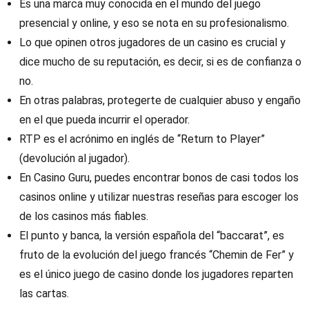
Es una marca muy conocida en el mundo del juego
presencial y online, y eso se nota en su profesionalismo.
Lo que opinen otros jugadores de un casino es crucial y
dice mucho de su reputación, es decir, si es de confianza o
no.
En otras palabras, protegerte de cualquier abuso y engaño
en el que pueda incurrir el operador.
RTP es el acrónimo en inglés de “Return to Player”
(devolución al jugador).
En Casino Guru, puedes encontrar bonos de casi todos los
casinos online y utilizar nuestras reseñas para escoger los
de los casinos más fiables.
El punto y banca, la versión española del “baccarat”, es
fruto de la evolución del juego francés “Chemin de Fer” y
es el único juego de casino donde los jugadores reparten
las cartas.