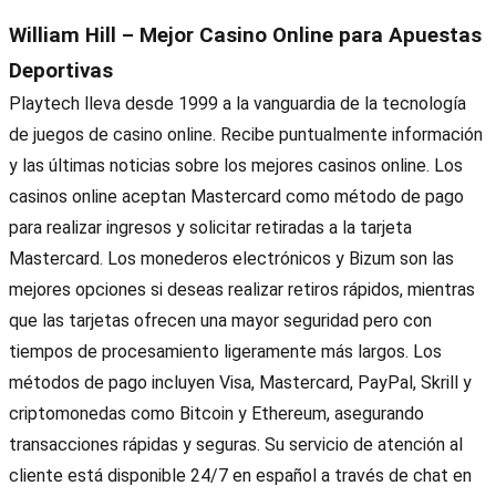
William Hill – Mejor Casino Online para Apuestas
Deportivas
Playtech lleva desde 1999 a la vanguardia de la tecnología
de juegos de casino online. Recibe puntualmente información
y las últimas noticias sobre los mejores casinos online. Los
casinos online aceptan Mastercard como método de pago
para realizar ingresos y solicitar retiradas a la tarjeta
Mastercard. Los monederos electrónicos y Bizum son las
mejores opciones si deseas realizar retiros rápidos, mientras
que las tarjetas ofrecen una mayor seguridad pero con
tiempos de procesamiento ligeramente más largos. Los
métodos de pago incluyen Visa, Mastercard, PayPal, Skrill y
criptomonedas como Bitcoin y Ethereum, asegurando
transacciones rápidas y seguras. Su servicio de atención al
cliente está disponible 24/7 en español a través de chat en