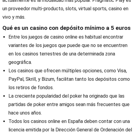
actualmente es la modalidad más popular. Pragmatic Play es
un proveedor multi-producto, slots, virtual sports, casino en
vivo y más.
Qué es un casino con depósito mínimo a 5 euros
Entre los juegos de casino online es habitual encontrar
variantes de los juegos que puede que no se encuentren
en los casinos terrestres de una determinada zona
geográfica.
Los casinos que ofrecen múltiples opciones, como Visa,
PayPal, Skrill, y Bizum, facilitan tanto los depósitos como
los retiros de fondos.
La creciente popularidad del poker ha originado que las
partidas de poker entre amigos sean más frecuentes que
hace unos años.
Todos los casinos online en España deben contar con una
licencia emitida por la Dirección General de Ordenación del