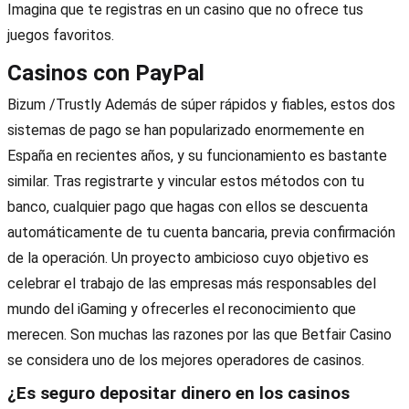
Imagina que te registras en un casino que no ofrece tus
juegos favoritos.
Casinos con PayPal
Bizum /Trustly Además de súper rápidos y fiables, estos dos
sistemas de pago se han popularizado enormemente en
España en recientes años, y su funcionamiento es bastante
similar. Tras registrarte y vincular estos métodos con tu
banco, cualquier pago que hagas con ellos se descuenta
automáticamente de tu cuenta bancaria, previa confirmación
de la operación. Un proyecto ambicioso cuyo objetivo es
celebrar el trabajo de las empresas más responsables del
mundo del iGaming y ofrecerles el reconocimiento que
merecen. Son muchas las razones por las que Betfair Casino
se considera uno de los mejores operadores de casinos.
¿Es seguro depositar dinero en los casinos