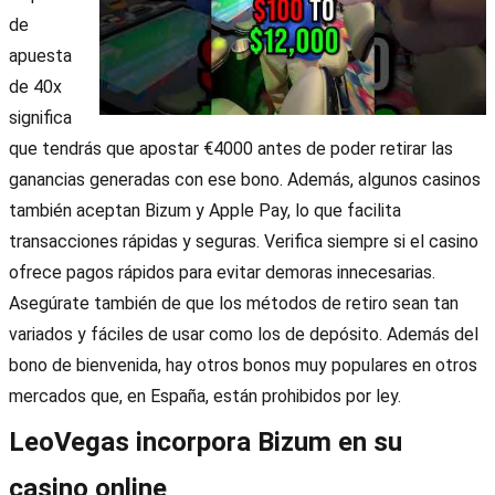
de
apuesta
de 40x
significa
que tendrás que apostar €4000 antes de poder retirar las
ganancias generadas con ese bono. Además, algunos casinos
también aceptan Bizum y Apple Pay, lo que facilita
transacciones rápidas y seguras. Verifica siempre si el casino
ofrece pagos rápidos para evitar demoras innecesarias.
Asegúrate también de que los métodos de retiro sean tan
variados y fáciles de usar como los de depósito. Además del
bono de bienvenida, hay otros bonos muy populares en otros
mercados que, en España, están prohibidos por ley.
LeoVegas incorpora Bizum en su
casino online