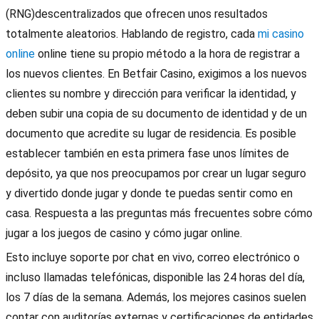
(RNG)descentralizados que ofrecen unos resultados
totalmente aleatorios. Hablando de registro, cada
mi casino
online
online tiene su propio método a la hora de registrar a
los nuevos clientes. En Betfair Casino, exigimos a los nuevos
clientes su nombre y dirección para verificar la identidad, y
deben subir una copia de su documento de identidad y de un
documento que acredite su lugar de residencia. Es posible
establecer también en esta primera fase unos límites de
depósito, ya que nos preocupamos por crear un lugar seguro
y divertido donde jugar y donde te puedas sentir como en
casa. Respuesta a las preguntas más frecuentes sobre cómo
jugar a los juegos de casino y cómo jugar online.
Esto incluye soporte por chat en vivo, correo electrónico o
incluso llamadas telefónicas, disponible las 24 horas del día,
los 7 días de la semana. Además, los mejores casinos suelen
contar con auditorías externas y certificaciones de entidades