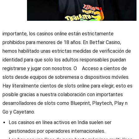
importante, los casinos online están estrictamente
prohibidos para menores de 18 años. En Betfair Casino,
hemos habilitado unas estrictas medidas de verificación de
identidad para que solo los adultos responsables puedan
registrarse y jugar con nosotros. O Acceso a cientos de
slots desde equipos de sobremesa o dispositivos móviles.
Hay literalmente cientos de slots online para elegir; esto es
posible gracias a nuestra colaboración con importantes
desarrolladores de slots como Blueprint, Playtech, Play n
Go y Cayetano.
Los casinos en línea activos en India suelen ser
gestionados por operadores internacionales.