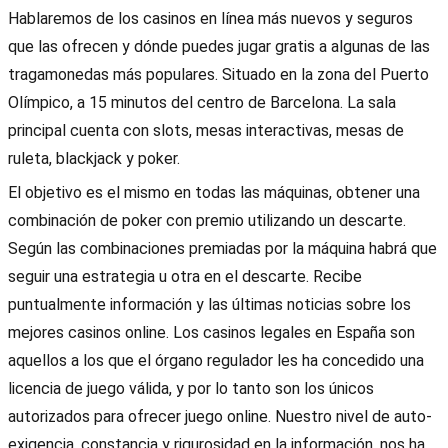
Hablaremos de los casinos en línea más nuevos y seguros
que las ofrecen y dónde puedes jugar gratis a algunas de las
tragamonedas más populares. Situado en la zona del Puerto
Olímpico, a 15 minutos del centro de Barcelona. La sala
principal cuenta con slots, mesas interactivas, mesas de
ruleta, blackjack y poker.
El objetivo es el mismo en todas las máquinas, obtener una
combinación de poker con premio utilizando un descarte.
Según las combinaciones premiadas por la máquina habrá que
seguir una estrategia u otra en el descarte. Recibe
puntualmente información y las últimas noticias sobre los
mejores casinos online. Los casinos legales en España son
aquellos a los que el órgano regulador les ha concedido una
licencia de juego válida, y por lo tanto son los únicos
autorizados para ofrecer juego online. Nuestro nivel de auto-
exigencia, constancia y rigurosidad en la información, nos ha