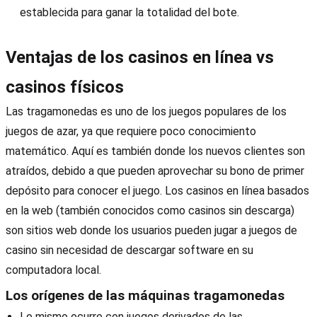
establecida para ganar la totalidad del bote.
Ventajas de los casinos en línea vs
casinos físicos
Las tragamonedas es uno de los juegos populares de los
juegos de azar, ya que requiere poco conocimiento
matemático. Aquí es también donde los nuevos clientes son
atraídos, debido a que pueden aprovechar su bono de primer
depósito para conocer el juego. Los casinos en línea basados
en la web (también conocidos como casinos sin descarga)
son sitios web donde los usuarios pueden jugar a juegos de
casino sin necesidad de descargar software en su
computadora local.
Los orígenes de las máquinas tragamonedas
Lo mismo ocurre con juegos derivados de las