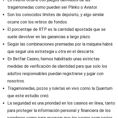
tragamonedas como pueden ser Plinko o Aviator.
Son los conocidos límites de depósito, y algo similar
ocurre con los retiros de fondos.
El porcentaje de RTP es la cantidad apostada que se
suele devolver en las ganancias a largo plazo.
Según las combinaciones premiadas por la máquina habrá
que seguir una estrategia u otra en el descarte.
En Betfair Casino, hemos habilitado unas estrictas
medidas de verificación de identidad para que solo los
adultos responsables puedan registrarse y jugar con
nosotros.
Tragamonedas, pozos y ruletas en vivo como la Quantum
que este estudio creó.
La seguridad es una prioridad en los casinos en línea, tanto
para proteger la información personal y financiera de los
jugadores como para asegurar que los juegos sean justos.