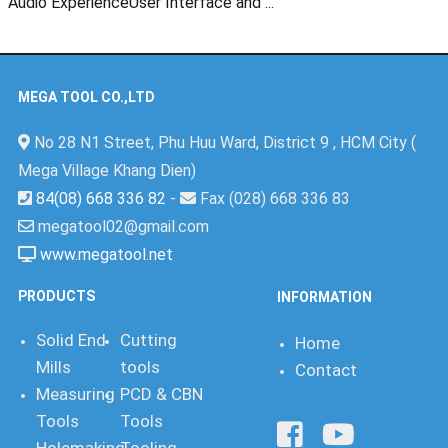
Audio ExperienceUser Interface and ...
MEGA TOOL CO.,LTD
No 28 N1 Street, Phu Huu Ward, District 9 , HCM City (
Mega Village Khang Dien)
84(08) 668 336 82
-
Fax (028) 668 336 83
megatool02@gmail.com
www.megatool.net
PRODUCTS
INFORMATION
Solid End
Cutting
Home
Mills
tools
Contact
Measuring
PCD & CBN
Tools
Tools