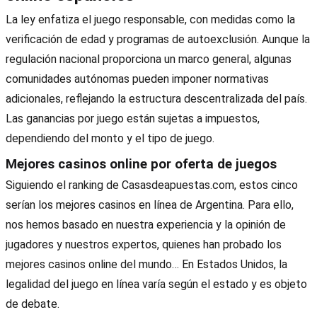
La ley enfatiza el juego responsable, con medidas como la
verificación de edad y programas de autoexclusión. Aunque la
regulación nacional proporciona un marco general, algunas
comunidades autónomas pueden imponer normativas
adicionales, reflejando la estructura descentralizada del país.
Las ganancias por juego están sujetas a impuestos,
dependiendo del monto y el tipo de juego.
Mejores casinos online por oferta de juegos
Siguiendo el ranking de Casasdeapuestas.com, estos cinco
serían los mejores casinos en línea de Argentina. Para ello,
nos hemos basado en nuestra experiencia y la opinión de
jugadores y nuestros expertos, quienes han probado los
mejores casinos online del mundo… En Estados Unidos, la
legalidad del juego en línea varía según el estado y es objeto
de debate.