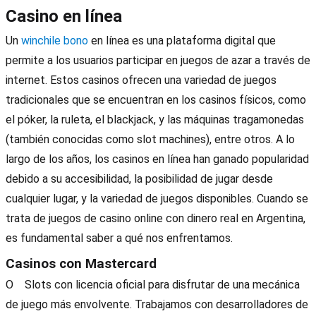
Casino en línea
Un
winchile bono
en línea es una plataforma digital que
permite a los usuarios participar en juegos de azar a través de
internet. Estos casinos ofrecen una variedad de juegos
tradicionales que se encuentran en los casinos físicos, como
el póker, la ruleta, el blackjack, y las máquinas tragamonedas
(también conocidas como slot machines), entre otros. A lo
largo de los años, los casinos en línea han ganado popularidad
debido a su accesibilidad, la posibilidad de jugar desde
cualquier lugar, y la variedad de juegos disponibles. Cuando se
trata de juegos de casino online con dinero real en Argentina,
es fundamental saber a qué nos enfrentamos.
Casinos con Mastercard
O Slots con licencia oficial para disfrutar de una mecánica
de juego más envolvente. Trabajamos con desarrolladores de