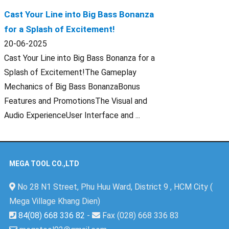
Cast Your Line into Big Bass Bonanza
for a Splash of Excitement!
20-06-2025
Cast Your Line into Big Bass Bonanza for a
Splash of Excitement!The Gameplay
Mechanics of Big Bass BonanzaBonus
Features and PromotionsThe Visual and
Audio ExperienceUser Interface and ...
MEGA TOOL CO.,LTD
No 28 N1 Street, Phu Huu Ward, District 9 , HCM City (
Mega Village Khang Dien)
84(08) 668 336 82
-
Fax (028) 668 336 83