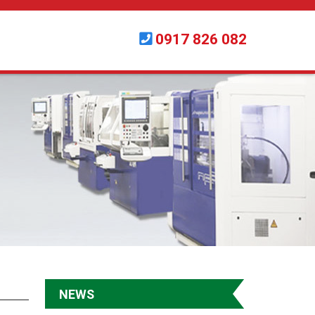
0917 826 082
NEWS