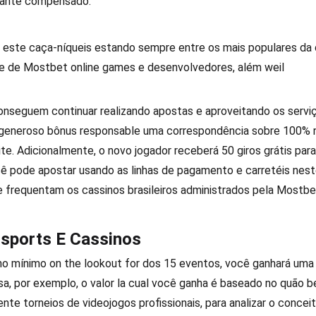
stante compensado.
 este caça-níqueis estando sempre entre os mais populares da 
e de Mostbet online games e desenvolvedores, além weil
 conseguem continuar realizando apostas e aproveitando os servi
ste generoso bônus responsable uma correspondência sobre 100% 
ite. Adicionalmente, o novo jogador receberá 50 giros grátis para
cê pode apostar usando as linhas de pagamento e carretéis nes
que frequentam os cassinos brasileiros administrados pela Mostbe
-sports E Cassinos
no mínimo on the lookout for dos 15 eventos, você ganhará uma
a, por exemplo, o valor la cual você ganha é baseado no quão 
te torneios de videojogos profissionais, para analizar o conceit