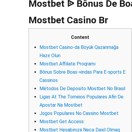
Mostbet ᐉ Bônus De Bo
Mostbet Casino Br
Content
Mostbet Casino-da Böyük Qazanmağa
Hazır Olun
Mostbet Affiliate Proqramı
Bônus Sobre Boas-vindas Para E-sports E
Cassinos
Métodos De Deposito Mostbet No Brasil
Ligas At The Torneios Populares Afin De
Apostar Na Mostbet
Jogos Populares No Cassino Mostbet
Mostbet Get Access:
Mostbet Hesabınıza Necə Daxil Olmaq