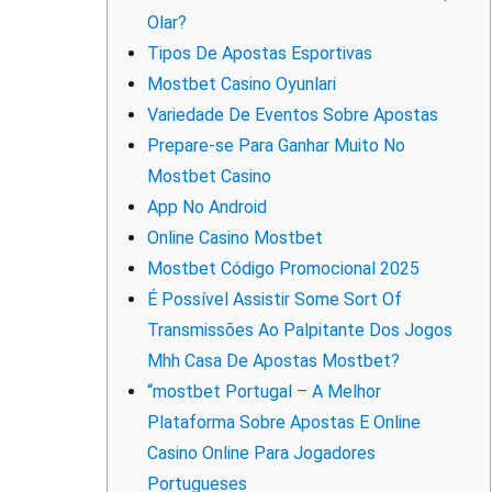
Olar?
Tipos De Apostas Esportivas
Mostbet Casino Oyunlari
Variedade De Eventos Sobre Apostas
Prepare-se Para Ganhar Muito No
Mostbet Casino
App No Android
Online Casino Mostbet
Mostbet Código Promocional 2025
É Possível Assistir Some Sort Of
Transmissões Ao Palpitante Dos Jogos
Mhh Casa De Apostas Mostbet?
“mostbet Portugal – A Melhor
Plataforma Sobre Apostas E Online
Casino Online Para Jogadores
Portugueses