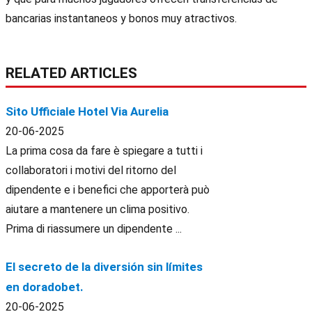
bancarias instantaneos y bonos muy atractivos.
RELATED ARTICLES
Sito Ufficiale Hotel Via Aurelia
20-06-2025
La prima cosa da fare è spiegare a tutti i
collaboratori i motivi del ritorno del
dipendente e i benefici che apporterà può
aiutare a mantenere un clima positivo.
Prima di riassumere un dipendente ...
El secreto de la diversión sin límites
en doradobet.
20-06-2025