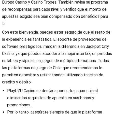
Europa Casino y Casino Tropez. También revisa su programa
de recompensas para cada nivel y verifica que el monto de
apuestas exigido sea bien compensado con beneficios para
ti.
Con esta bienvenida, puedes estar seguro de que el resto de
la experiencia es fantástica. El soporte de proveedores de
software prestigiosos, marcan la diferencia en Jackpot City
Casino, ya que puedes acceder a la mejor interfaz, en partidas
estables y rápidas, en juegos de múltiples temáticas. Todas
las plataformas de juego de Chile que recomendamos le
permiten depositar y retirar fondos utilizando tarjetas de
crédito y débito.
PlayUZU Casino se destaca por su transparencia al
eliminar los requisitos de apuesta en sus bonos y
promociones.
Por lo tanto, asegúrate siempre de que la plataforma