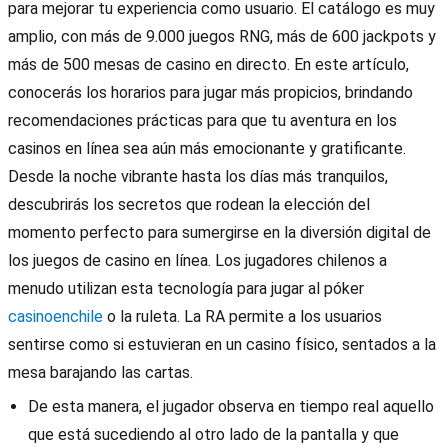
para mejorar tu experiencia como usuario. El catálogo es muy
amplio, con más de 9.000 juegos RNG, más de 600 jackpots y
más de 500 mesas de casino en directo. En este artículo,
conocerás los horarios para jugar más propicios, brindando
recomendaciones prácticas para que tu aventura en los
casinos en línea sea aún más emocionante y gratificante.
Desde la noche vibrante hasta los días más tranquilos,
descubrirás los secretos que rodean la elección del
momento perfecto para sumergirse en la diversión digital de
los juegos de casino en línea. Los jugadores chilenos a
menudo utilizan esta tecnología para jugar al póker
casinoenchile
o la ruleta. La RA permite a los usuarios
sentirse como si estuvieran en un casino físico, sentados a la
mesa barajando las cartas.
De esta manera, el jugador observa en tiempo real aquello
que está sucediendo al otro lado de la pantalla y que