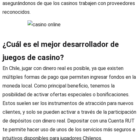
asegurándonos de que los casinos trabajen con proveedores
reconocidos.
¿Cuál es el mejor desarrollador de
juegos de casino?
En Chile, jugar con dinero real es posible, ya que existen
múltiples formas de pago que permiten ingresar fondos en la
moneda local. Como principal beneficio, tenemos la
posibilidad de activar ofertas especiales o bonificaciones.
Estos suelen ser los instrumentos de atracción para nuevos
clientes, y solo se pueden activar a través de la participación
de depósitos con dinero real. Depositar con una Cuenta RUT
te permite hacer uso de unos de los servicios más seguros e
intuitivos disponibles para jugadores Chilenos.