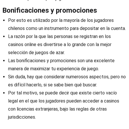
Bonificaciones y promociones
Por esto es utilizado por la mayoría de los jugadores
chilenos como un instrumento para depositar en la cuenta.
La razón por la que las personas se registran en los
casinos online es divertirse a lo grande con la mejor
selección de juegos de azar.
Las bonificaciones y promociones son una excelente
manera de maximizar tu experiencia de juego.
Sin duda, hay que considerar numerosos aspectos, pero no
es difícil hacerlo, si se sabe bien qué buscar.
Por tal motivo, se puede decir que existe cierto vacío
legal en el que los jugadores pueden acceder a casinos
con licencias extranjeras, bajo las reglas de otras
jurisdicciones.