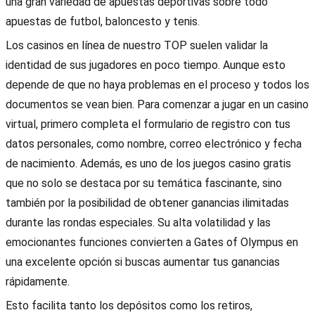
una gran variedad de apuestas deportivas sobre todo
apuestas de futbol, baloncesto y tenis.
Los casinos en línea de nuestro TOP suelen validar la
identidad de sus jugadores en poco tiempo. Aunque esto
depende de que no haya problemas en el proceso y todos los
documentos se vean bien. Para comenzar a jugar en un casino
virtual, primero completa el formulario de registro con tus
datos personales, como nombre, correo electrónico y fecha
de nacimiento. Además, es uno de los juegos casino gratis
que no solo se destaca por su temática fascinante, sino
también por la posibilidad de obtener ganancias ilimitadas
durante las rondas especiales. Su alta volatilidad y las
emocionantes funciones convierten a Gates of Olympus en
una excelente opción si buscas aumentar tus ganancias
rápidamente.
Esto facilita tanto los depósitos como los retiros,