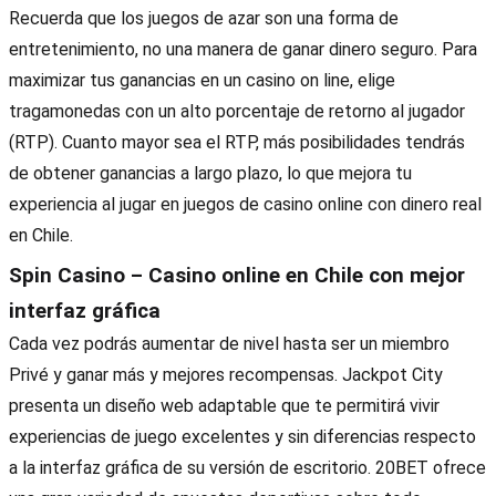
Recuerda que los juegos de azar son una forma de
entretenimiento, no una manera de ganar dinero seguro. Para
maximizar tus ganancias en un casino on line, elige
tragamonedas con un alto porcentaje de retorno al jugador
(RTP). Cuanto mayor sea el RTP, más posibilidades tendrás
de obtener ganancias a largo plazo, lo que mejora tu
experiencia al jugar en juegos de casino online con dinero real
en Chile.
Spin Casino – Casino online en Chile con mejor
interfaz gráfica
Cada vez podrás aumentar de nivel hasta ser un miembro
Privé y ganar más y mejores recompensas. Jackpot City
presenta un diseño web adaptable que te permitirá vivir
experiencias de juego excelentes y sin diferencias respecto
a la interfaz gráfica de su versión de escritorio. 20BET ofrece