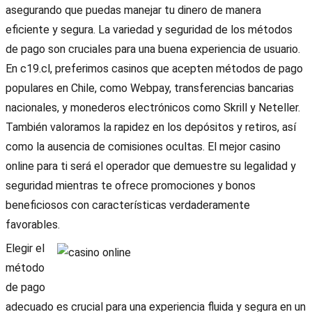
asegurando que puedas manejar tu dinero de manera
eficiente y segura. La variedad y seguridad de los métodos
de pago son cruciales para una buena experiencia de usuario.
En c19.cl, preferimos casinos que acepten métodos de pago
populares en Chile, como Webpay, transferencias bancarias
nacionales, y monederos electrónicos como Skrill y Neteller.
También valoramos la rapidez en los depósitos y retiros, así
como la ausencia de comisiones ocultas. El mejor casino
online para ti será el operador que demuestre su legalidad y
seguridad mientras te ofrece promociones y bonos
beneficiosos con características verdaderamente
favorables.
Elegir el
método
de pago
adecuado es crucial para una experiencia fluida y segura en un