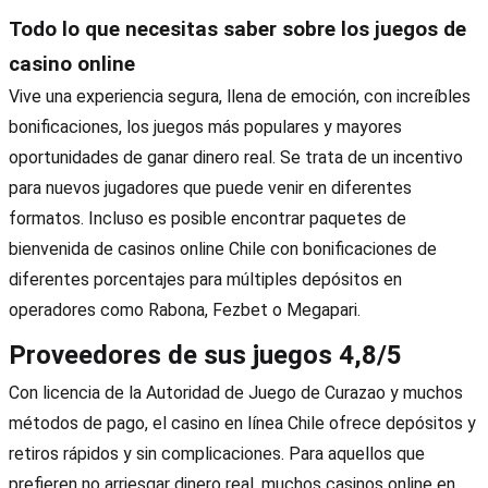
Todo lo que necesitas saber sobre los juegos de
casino online
Vive una experiencia segura, llena de emoción, con increíbles
bonificaciones, los juegos más populares y mayores
oportunidades de ganar dinero real. Se trata de un incentivo
para nuevos jugadores que puede venir en diferentes
formatos. Incluso es posible encontrar paquetes de
bienvenida de casinos online Chile con bonificaciones de
diferentes porcentajes para múltiples depósitos en
operadores como Rabona, Fezbet o Megapari.
Proveedores de sus juegos 4,8/5
Con licencia de la Autoridad de Juego de Curazao y muchos
métodos de pago, el casino en línea Chile ofrece depósitos y
retiros rápidos y sin complicaciones. Para aquellos que
prefieren no arriesgar dinero real, muchos casinos online en