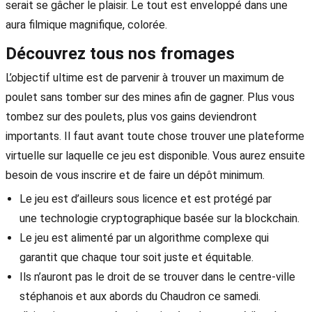
serait se gâcher le plaisir. Le tout est enveloppé dans une
aura filmique magnifique, colorée.
Découvrez tous nos fromages
L’objectif ultime est de parvenir à trouver un maximum de
poulet sans tomber sur des mines afin de gagner. Plus vous
tombez sur des poulets, plus vos gains deviendront
importants. Il faut avant toute chose trouver une plateforme
virtuelle sur laquelle ce jeu est disponible. Vous aurez ensuite
besoin de vous inscrire et de faire un dépôt minimum.
Le jeu est d’ailleurs sous licence et est protégé par
une technologie cryptographique basée sur la blockchain.
Le jeu est alimenté par un algorithme complexe qui
garantit que chaque tour soit juste et équitable.
Ils n’auront pas le droit de se trouver dans le centre-ville
stéphanois et aux abords du Chaudron ce samedi.