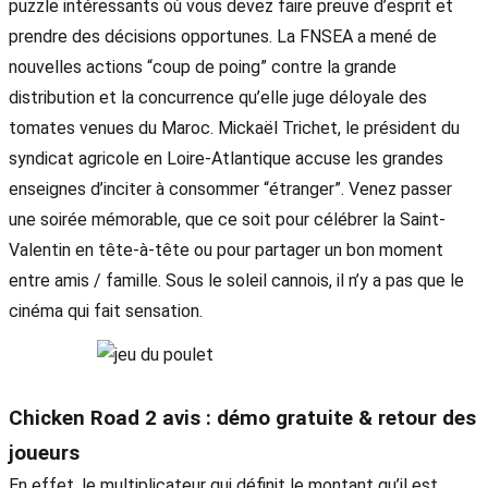
puzzle intéressants où vous devez faire preuve d’esprit et
prendre des décisions opportunes. La FNSEA a mené de
nouvelles actions “coup de poing” contre la grande
distribution et la concurrence qu’elle juge déloyale des
tomates venues du Maroc. Mickaël Trichet, le président du
syndicat agricole en Loire-Atlantique accuse les grandes
enseignes d’inciter à consommer “étranger”. Venez passer
une soirée mémorable, que ce soit pour célébrer la Saint-
Valentin en tête-à-tête ou pour partager un bon moment
entre amis / famille. Sous le soleil cannois, il n’y a pas que le
cinéma qui fait sensation.
Chicken Road 2 avis : démo gratuite & retour des
joueurs
En effet, le multiplicateur qui définit le montant qu’il est