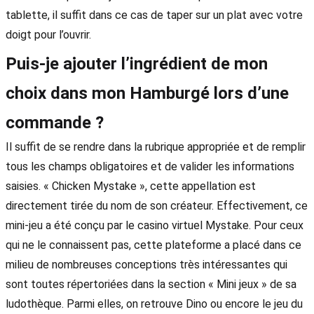
tablette, il suffit dans ce cas de taper sur un plat avec votre
doigt pour l’ouvrir.
Puis-je ajouter l’ingrédient de mon
choix dans mon Hamburgé lors d’une
commande ?
Il suffit de se rendre dans la rubrique appropriée et de remplir
tous les champs obligatoires et de valider les informations
saisies. « Chicken Mystake », cette appellation est
directement tirée du nom de son créateur. Effectivement, ce
mini-jeu a été conçu par le casino virtuel Mystake. Pour ceux
qui ne le connaissent pas, cette plateforme a placé dans ce
milieu de nombreuses conceptions très intéressantes qui
sont toutes répertoriées dans la section « Mini jeux » de sa
ludothèque. Parmi elles, on retrouve Dino ou encore le jeu du