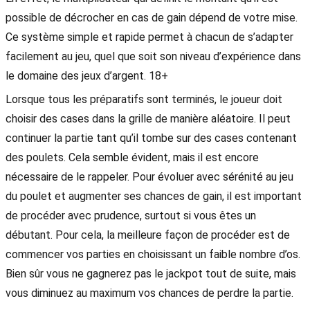
possible de décrocher en cas de gain dépend de votre mise.
Ce système simple et rapide permet à chacun de s’adapter
facilement au jeu, quel que soit son niveau d’expérience dans
le domaine des jeux d’argent. 18+
Lorsque tous les préparatifs sont terminés, le joueur doit
choisir des cases dans la grille de manière aléatoire. Il peut
continuer la partie tant qu’il tombe sur des cases contenant
des poulets. Cela semble évident, mais il est encore
nécessaire de le rappeler. Pour évoluer avec sérénité au jeu
du poulet et augmenter ses chances de gain, il est important
de procéder avec prudence, surtout si vous êtes un
débutant. Pour cela, la meilleure façon de procéder est de
commencer vos parties en choisissant un faible nombre d’os.
Bien sûr vous ne gagnerez pas le jackpot tout de suite, mais
vous diminuez au maximum vos chances de perdre la partie.