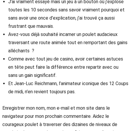
J’ai vraiment essayé mais un jeu à un bouton où j’explose
toutes les 10 secondes sans savoir vraiment pourquoi et
sans avoir une once d’explication, j’ai trouvé ça aussi
frustrant que mauvais.
Avez-vous déjà souhaité incarner un poulet audacieux
traversant une route animée tout en remportant des gains
alléchants ?
Comme avec tout jeu de casino, avoir certaines astuces
en tête peut faire la différence entre repartir avec ou
sans un gain significatif.
Et Jean-Luc Reichmann, l’animateur iconique des 12 Coups
de midi, n’en revient toujours pas.
Enregistrer mon nom, mon e-mail et mon site dans le
navigateur pour mon prochain commentaire. Aidez le
courageux poulet à traverser des dizaines de niveaux de