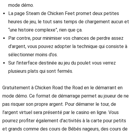
mode démo.
La page Steam de Chicken Feet promet deux petites
heures de jeu, le tout sans temps de chargement aucun et
“une histoire complexe”, rien que ça.
Par contre, pour minimiser vos chances de perdre assez
d’argent, vous pouvez adopter la technique qui consiste à
sélectionner moins d’os.
Sur l’interface destinée au jeu du poulet vous verrez
plusieurs plats qui sont fermés.
Gratuitement à Chicken Road the Road en le démarrant en
mode démo. Ce format de démarrage permet au joueur de ne
pas risquer son propre argent. Pour démarrer le tour, de
l’argent virtuel sera présenté par le casino en ligne. Vous
pourrez profiter également d’activités à la carte pour petits
et grands comme des cours de Bébés nageurs, des cours de