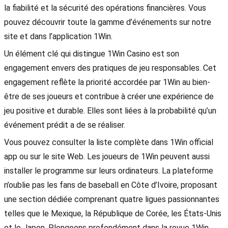
la fiabilité et la sécurité des opérations financières. Vous
pouvez découvrir toute la gamme d’événements sur notre
site et dans l’application 1Win.
Un élément clé qui distingue 1Win Casino est son
engagement envers des pratiques de jeu responsables. Cet
engagement reflète la priorité accordée par 1Win au bien-
être de ses joueurs et contribue à créer une expérience de
jeu positive et durable. Elles sont liées à la probabilité qu’un
événement prédit a de se réaliser.
Vous pouvez consulter la liste complète dans 1Win official
app ou sur le site Web. Les joueurs de 1Win peuvent aussi
installer le programme sur leurs ordinateurs. La plateforme
n’oublie pas les fans de baseball en Côte d’Ivoire, proposant
une section dédiée comprenant quatre ligues passionnantes
telles que le Mexique, la République de Corée, les États-Unis
et le Japon. Plongeons profondément dans la revue 1Win