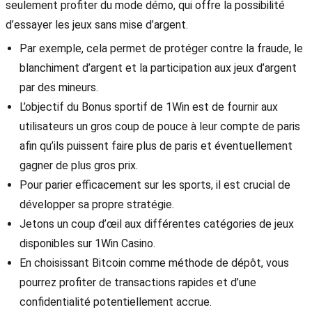
seulement profiter du mode démo, qui offre la possibilité
d’essayer les jeux sans mise d’argent.
Par exemple, cela permet de protéger contre la fraude, le
blanchiment d’argent et la participation aux jeux d’argent
par des mineurs.
L’objectif du Bonus sportif de 1Win est de fournir aux
utilisateurs un gros coup de pouce à leur compte de paris
afin qu’ils puissent faire plus de paris et éventuellement
gagner de plus gros prix.
Pour parier efficacement sur les sports, il est crucial de
développer sa propre stratégie.
Jetons un coup d’œil aux différentes catégories de jeux
disponibles sur 1Win Casino.
En choisissant Bitcoin comme méthode de dépôt, vous
pourrez profiter de transactions rapides et d’une
confidentialité potentiellement accrue.