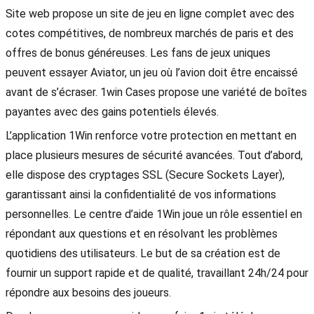
Site web propose un site de jeu en ligne complet avec des
cotes compétitives, de nombreux marchés de paris et des
offres de bonus généreuses. Les fans de jeux uniques
peuvent essayer Aviator, un jeu où l’avion doit être encaissé
avant de s’écraser. 1win Cases propose une variété de boîtes
payantes avec des gains potentiels élevés.
L’application 1Win renforce votre protection en mettant en
place plusieurs mesures de sécurité avancées. Tout d’abord,
elle dispose des cryptages SSL (Secure Sockets Layer),
garantissant ainsi la confidentialité de vos informations
personnelles. Le centre d’aide 1Win joue un rôle essentiel en
répondant aux questions et en résolvant les problèmes
quotidiens des utilisateurs. Le but de sa création est de
fournir un support rapide et de qualité, travaillant 24h/24 pour
répondre aux besoins des joueurs.