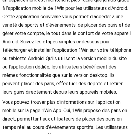
à l’application mobile de 1Win pour les utilisateurs d’Android.
Cette application conviviale vous permet d’accéder à une
variété de sports et d’événements, de placer des paris et de
gérer votre compte, le tout dans le confort de votre appareil
Android. Suivez les étapes simples ci-dessous pour
télécharger et installer l’application 1Win sur votre téléphone
ou tablette Android. Qu’ils utilisent la version mobile du site
ou l’application dédiée, les utilisateurs bénéficient des
mêmes fonctionnalités que sur la version desktop. Ils
peuvent placer des paris, effectuer des dépôts et retirer
leurs gains directement depuis leurs appareils mobiles.
Vous pouvez trouver plus d’informations sur l’application
mobile sur la page 1Win App. Oui, 1Win propose des paris en
direct, permettant aux utilisateurs de placer des paris en
temps réel au cours d’événements sportifs. Les utilisateurs