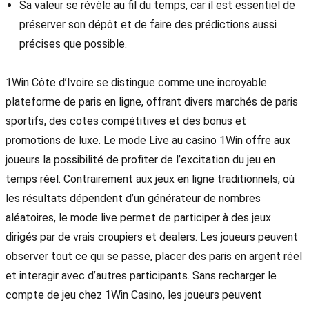
Sa valeur se révèle au fil du temps, car il est essentiel de
préserver son dépôt et de faire des prédictions aussi
précises que possible.
1Win Côte d’Ivoire se distingue comme une incroyable
plateforme de paris en ligne, offrant divers marchés de paris
sportifs, des cotes compétitives et des bonus et
promotions de luxe. Le mode Live au casino 1Win offre aux
joueurs la possibilité de profiter de l’excitation du jeu en
temps réel. Contrairement aux jeux en ligne traditionnels, où
les résultats dépendent d’un générateur de nombres
aléatoires, le mode live permet de participer à des jeux
dirigés par de vrais croupiers et dealers. Les joueurs peuvent
observer tout ce qui se passe, placer des paris en argent réel
et interagir avec d’autres participants. Sans recharger le
compte de jeu chez 1Win Casino, les joueurs peuvent