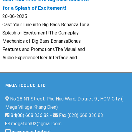
for a Splash of Excitement!
20-06-2025
Cast Your Line into Big Bass Bonanza for a
Splash of Excitement!The Gameplay
Mechanics of Big Bass BonanzaBonus
Features and PromotionsThe Visual and
Audio ExperienceUser Interface and ...
MEGA TOOL CO.,LTD
No 28 N1 Street, Phu Huu Ward, District 9 , HCM City (
Mega Village Khang Dien)
84(08) 668 336 82
-
Fax (028) 668 336 83
megatool02@gmail.com
www.megatool.net