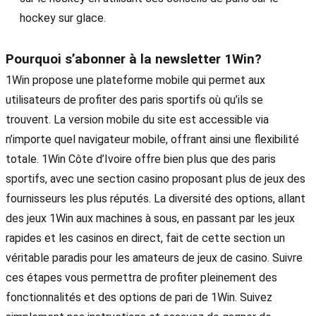
hockey sur glace.
Pourquoi s’abonner à la newsletter 1Win?
1Win propose une plateforme mobile qui permet aux
utilisateurs de profiter des paris sportifs où qu’ils se
trouvent. La version mobile du site est accessible via
n’importe quel navigateur mobile, offrant ainsi une flexibilité
totale. 1Win Côte d’Ivoire offre bien plus que des paris
sportifs, avec une section casino proposant plus de jeux des
fournisseurs les plus réputés. La diversité des options, allant
des jeux 1Win aux machines à sous, en passant par les jeux
rapides et les casinos en direct, fait de cette section un
véritable paradis pour les amateurs de jeux de casino. Suivre
ces étapes vous permettra de profiter pleinement des
fonctionnalités et des options de pari de 1Win. Suivez