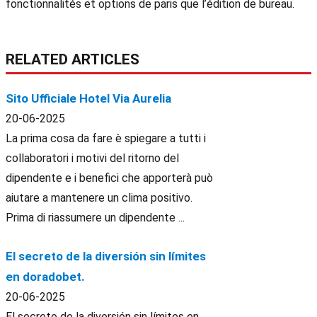
fonctionnalités et options de paris que l’édition de bureau.
RELATED ARTICLES
Sito Ufficiale Hotel Via Aurelia
20-06-2025
La prima cosa da fare è spiegare a tutti i
collaboratori i motivi del ritorno del
dipendente e i benefici che apporterà può
aiutare a mantenere un clima positivo.
Prima di riassumere un dipendente ...
El secreto de la diversión sin límites
en doradobet.
20-06-2025
El secreto de la diversión sin límites en