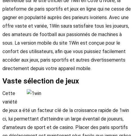
Bienvenue sur le site officiel de 1win en Côte d’Ivoire, la
plateforme de paris sportifs et jeux en ligne qui ne cesse de
gagner en popularité auprès des parieurs ivoiriens. Avec une
offre vaste et variée, 1Win saura satisfaire tous les joueurs,
des amateurs de football aux passionnés de machines à
sous. La version mobile du site 1Win est conçue pour le
confort des utilisateurs, afin que vous puissiez facilement
accéder aux jeux, paris sportifs et autres divertissements
directement depuis votre appareil mobile.
Vaste sélection de jeux
Cette
variété
de jeux a été un facteur clé de la croissance rapide de 1win
ci, lui permettant d’atteindre un large éventail de joueurs,
d’amateurs de sport et de casino. Placer des paris sportifs
en déplacement est maintenant plus facile que jamais grâce