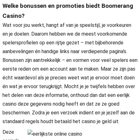
Welke bonussen en promoties biedt Boomerang
Casino?
Wat voor jou werkt, hangt af van je speelstijl, je voorkeuren
en je doelen. Daarom hebben we de meest voorkomende
spelersprofielen op een rijtje gezet – met bijbehorende
aanbevelingen én handige links naar verdiepende pagina’s.
Bonussen zijn aantrekkelijk – en vormen voor veel spelers een
eerste reden om een account aan te maken. Maar ze zijn pas
écht waardevol als je precies weet wat je ervoor moet doen
én wat je ervoor terugkrijgt. Mocht je je twijfels hebben over
het delen van deze informatie, onthoud dan dat een eerlijk
casino deze gegevens nodig heeft en dat ze ze goed
beschermen. Zodra je een verzoek indient en je jezelf aan de
standaard regels houdt betaald het casino je geld uit.
Deze