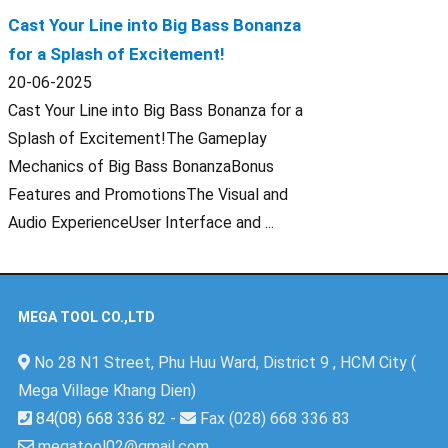
Cast Your Line into Big Bass Bonanza
for a Splash of Excitement!
20-06-2025
Cast Your Line into Big Bass Bonanza for a
Splash of Excitement!The Gameplay
Mechanics of Big Bass BonanzaBonus
Features and PromotionsThe Visual and
Audio ExperienceUser Interface and ...
MEGA TOOL CO.,LTD
No 28 N1 Street, Phu Huu Ward, District 9 , HCM City (
Mega Village Khang Dien)
84(08) 668 336 82
-
Fax (028) 668 336 83
megatool02@gmail.com