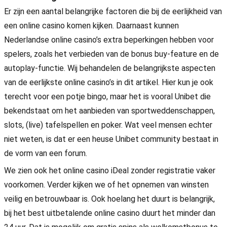
Er zijn een aantal belangrijke factoren die bij de eerlijkheid van
een online casino komen kijken. Daarnaast kunnen
Nederlandse online casino’s extra beperkingen hebben voor
spelers, zoals het verbieden van de bonus buy-feature en de
autoplay-functie. Wij behandelen de belangrijkste aspecten
van de eerlijkste online casino’s in dit artikel. Hier kun je ook
terecht voor een potje bingo, maar het is vooral Unibet die
bekendstaat om het aanbieden van sportweddenschappen,
slots, (live) tafelspellen en poker. Wat veel mensen echter
niet weten, is dat er een heuse Unibet community bestaat in
de vorm van een forum.
We zien ook het online casino iDeal zonder registratie vaker
voorkomen. Verder kijken we of het opnemen van winsten
veilig en betrouwbaar is. Ook hoelang het duurt is belangrijk,
bij het best uitbetalende online casino duurt het minder dan