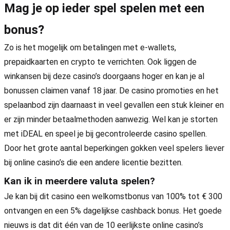
Mag je op ieder spel spelen met een
bonus?
Zo is het mogelijk om betalingen met e-wallets,
prepaidkaarten en crypto te verrichten. Ook liggen de
winkansen bij deze casino’s doorgaans hoger en kan je al
bonussen claimen vanaf 18 jaar. De casino promoties en het
spelaanbod zijn daarnaast in veel gevallen een stuk kleiner en
er zijn minder betaalmethoden aanwezig. Wel kan je storten
met iDEAL en speel je bij gecontroleerde casino spellen.
Door het grote aantal beperkingen gokken veel spelers liever
bij online casino’s die een andere licentie bezitten.
Kan ik in meerdere valuta spelen?
Je kan bij dit casino een welkomstbonus van 100% tot € 300
ontvangen en een 5% dagelijkse cashback bonus. Het goede
nieuws is dat dit één van de 10 eerlijkste online casino’s