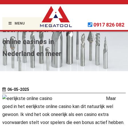
Home »
Uncategorized
»
MENU
0917 826 082
Leer meer over PayPal
online casinos in
Nederland en meer
06-05-2025
Maar
goed in het eerlijkste online casino kan dit natuurlijk wel
gewoon. Ik vind het ook oneerlijk als een casino extra
voorwaarden stelt voor spelers die een bonus actief hebben.