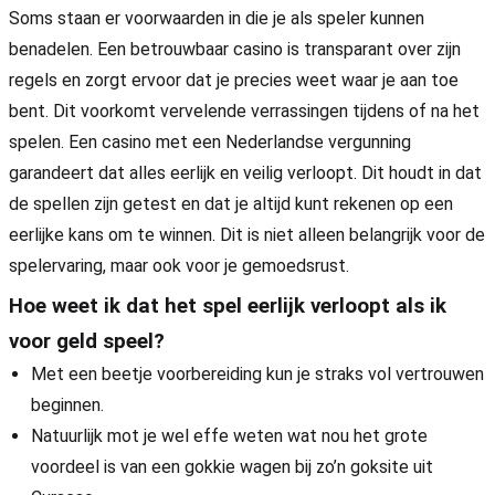
Soms staan er voorwaarden in die je als speler kunnen
benadelen. Een betrouwbaar casino is transparant over zijn
regels en zorgt ervoor dat je precies weet waar je aan toe
bent. Dit voorkomt vervelende verrassingen tijdens of na het
spelen. Een casino met een Nederlandse vergunning
garandeert dat alles eerlijk en veilig verloopt. Dit houdt in dat
de spellen zijn getest en dat je altijd kunt rekenen op een
eerlijke kans om te winnen. Dit is niet alleen belangrijk voor de
spelervaring, maar ook voor je gemoedsrust.
Hoe weet ik dat het spel eerlijk verloopt als ik
voor geld speel?
Met een beetje voorbereiding kun je straks vol vertrouwen
beginnen.
Natuurlijk mot je wel effe weten wat nou het grote
voordeel is van een gokkie wagen bij zo’n goksite uit