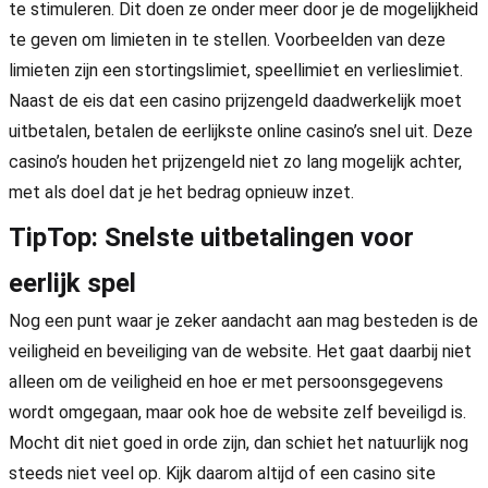
te stimuleren. Dit doen ze onder meer door je de mogelijkheid
te geven om limieten in te stellen. Voorbeelden van deze
limieten zijn een stortingslimiet, speellimiet en verlieslimiet.
Naast de eis dat een casino prijzengeld daadwerkelijk moet
uitbetalen, betalen de eerlijkste online casino’s snel uit. Deze
casino’s houden het prijzengeld niet zo lang mogelijk achter,
met als doel dat je het bedrag opnieuw inzet.
TipTop: Snelste uitbetalingen voor
eerlijk spel
Nog een punt waar je zeker aandacht aan mag besteden is de
veiligheid en beveiliging van de website. Het gaat daarbij niet
alleen om de veiligheid en hoe er met persoonsgegevens
wordt omgegaan, maar ook hoe de website zelf beveiligd is.
Mocht dit niet goed in orde zijn, dan schiet het natuurlijk nog
steeds niet veel op. Kijk daarom altijd of een casino site