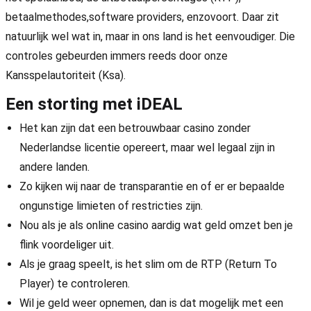
betaalmethodes,software providers, enzovoort. Daar zit
natuurlijk wel wat in, maar in ons land is het eenvoudiger. Die
controles gebeurden immers reeds door onze
Kansspelautoriteit (Ksa).
Een storting met iDEAL
Het kan zijn dat een betrouwbaar casino zonder
Nederlandse licentie opereert, maar wel legaal zijn in
andere landen.
Zo kijken wij naar de transparantie en of er er bepaalde
ongunstige limieten of restricties zijn.
Nou als je als online casino aardig wat geld omzet ben je
flink voordeliger uit.
Als je graag speelt, is het slim om de RTP (Return To
Player) te controleren.
Wil je geld weer opnemen, dan is dat mogelijk met een