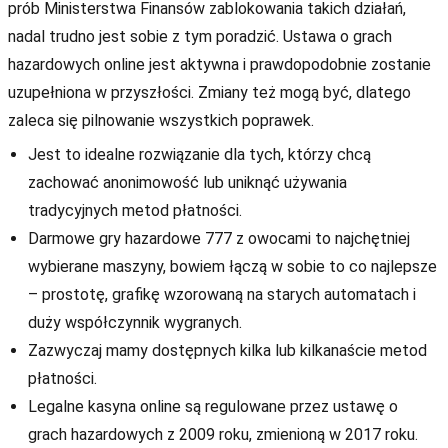
prób Ministerstwa Finansów zablokowania takich działań,
nadal trudno jest sobie z tym poradzić. Ustawa o grach
hazardowych online jest aktywna i prawdopodobnie zostanie
uzupełniona w przyszłości. Zmiany też mogą być, dlatego
zaleca się pilnowanie wszystkich poprawek.
Jest to idealne rozwiązanie dla tych, którzy chcą
zachować anonimowość lub uniknąć używania
tradycyjnych metod płatności.
Darmowe gry hazardowe 777 z owocami to najchętniej
wybierane maszyny, bowiem łączą w sobie to co najlepsze
– prostotę, grafikę wzorowaną na starych automatach i
duży współczynnik wygranych.
Zazwyczaj mamy dostępnych kilka lub kilkanaście metod
płatności.
Legalne kasyna online są regulowane przez ustawę o
grach hazardowych z 2009 roku, zmienioną w 2017 roku.