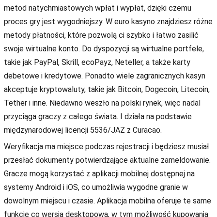
metod natychmiastowych wpłat i wypłat, dzięki czemu
proces gry jest wygodniejszy. W euro kasyno znajdziesz różne
metody płatności, które pozwolą ci szybko i łatwo zasilić
swoje wirtualne konto. Do dyspozycji są wirtualne portfele,
takie jak PayPal, Skrill, ecoPayz, Neteller, a także karty
debetowe i kredytowe. Ponadto wiele zagranicznych kasyn
akceptuje kryptowaluty, takie jak Bitcoin, Dogecoin, Litecoin,
Tether i inne. Niedawno weszło na polski rynek, więc nadal
przyciąga graczy z całego świata. I działa na podstawie
międzynarodowej licencji 5536/JAZ z Curacao.
Weryfikacja ma miejsce podczas rejestracji i będziesz musiał
przesłać dokumenty potwierdzające aktualne zameldowanie.
Gracze mogą korzystać z aplikacji mobilnej dostępnej na
systemy Android i iOS, co umożliwia wygodne granie w
dowolnym miejscu i czasie. Aplikacja mobilna oferuje te same
funkcje co wersja desktopowa, w tym możliwość kupowania