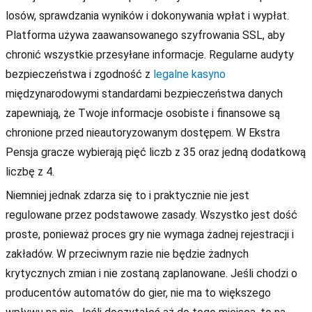
losów, sprawdzania wyników i dokonywania wpłat i wypłat.
Platforma używa zaawansowanego szyfrowania SSL, aby
chronić wszystkie przesyłane informacje. Regularne audyty
bezpieczeństwa i zgodność z
legalne kasyno
międzynarodowymi standardami bezpieczeństwa danych
zapewniają, że Twoje informacje osobiste i finansowe są
chronione przed nieautoryzowanym dostępem. W Ekstra
Pensja gracze wybierają pięć liczb z 35 oraz jedną dodatkową
liczbę z 4.
Niemniej jednak zdarza się to i praktycznie nie jest
regulowane przez podstawowe zasady. Wszystko jest dość
proste, ponieważ proces gry nie wymaga żadnej rejestracji i
zakładów. W przeciwnym razie nie będzie żadnych
krytycznych zmian i nie zostaną zaplanowane. Jeśli chodzi o
producentów automatów do gier, nie ma to większego