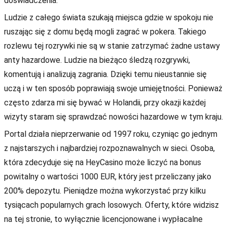
doświadczenia.
Ludzie z całego świata szukają miejsca gdzie w spokoju nie
ruszając się z domu będą mogli zagrać w pokera. Takiego
rozlewu tej rozrywki nie są w stanie zatrzymać żadne ustawy
anty hazardowe. Ludzie na bieżąco śledzą rozgrywki,
komentują i analizują zagrania. Dzięki temu nieustannie się
uczą i w ten sposób poprawiają swoje umiejętności. Ponieważ
często zdarza mi się bywać w Holandii, przy okazji każdej
wizyty staram się sprawdzać nowości hazardowe w tym kraju.
Portal działa nieprzerwanie od 1997 roku, czyniąc go jednym
z najstarszych i najbardziej rozpoznawalnych w sieci. Osoba,
która zdecyduje się na HeyCasino może liczyć na bonus
powitalny o wartości 1000 EUR, który jest przeliczany jako
200% depozytu. Pieniądze można wykorzystać przy kilku
tysiącach popularnych grach losowych. Oferty, które widzisz
na tej stronie, to wyłącznie licencjonowane i wypłacalne