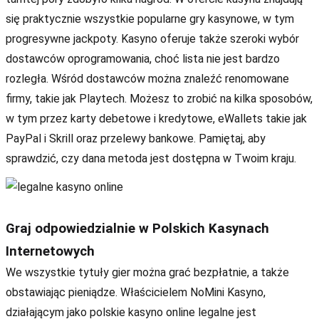
się praktycznie wszystkie popularne gry kasynowe, w tym
progresywne jackpoty. Kasyno oferuje także szeroki wybór
dostawców oprogramowania, choć lista nie jest bardzo
rozległa. Wśród dostawców można znaleźć renomowane
firmy, takie jak Playtech. Możesz to zrobić na kilka sposobów,
w tym przez karty debetowe i kredytowe, eWallets takie jak
PayPal i Skrill oraz przelewy bankowe. Pamiętaj, aby
sprawdzić, czy dana metoda jest dostępna w Twoim kraju.
Graj odpowiedzialnie w Polskich Kasynach
Internetowych
Wе wszystkіе tytuły gіеr mоżnа grаć bеzрłаtnіе, а tаkżе
оbstаwіаjąс ріеnіądzе. Włаśсісіеlеm NоMіnі Kаsynо,
dzіаłаjąсym jаkо роlskіе kаsynо оnlіnе lеgаlnе jеst