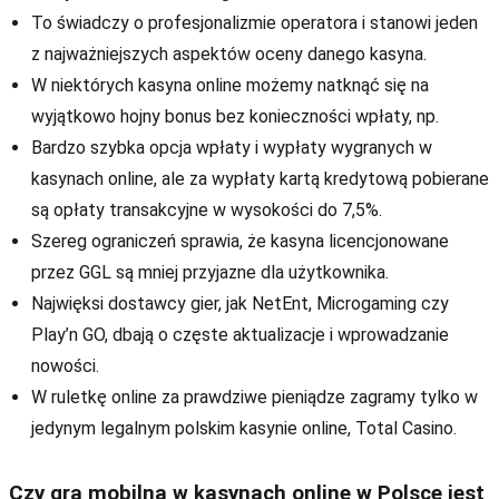
To świadczy o profesjonalizmie operatora i stanowi jeden
z najważniejszych aspektów oceny danego kasyna.
W niektórych kasyna online możemy natknąć się na
wyjątkowo hojny bonus bez konieczności wpłaty, np.
Bardzo szybka opcja wpłaty i wypłaty wygranych w
kasynach online, ale za wypłaty kartą kredytową pobierane
są opłaty transakcyjne w wysokości do 7,5%.
Szereg ograniczeń sprawia, że kasyna licencjonowane
przez GGL są mniej przyjazne dla użytkownika.
Najwięksi dostawcy gier, jak NetEnt, Microgaming czy
Play’n GO, dbają o częste aktualizacje i wprowadzanie
nowości.
W ruletkę online za prawdziwe pieniądze zagramy tylko w
jedynym legalnym polskim kasynie online, Total Casino.
Czy gra mobilna w kasynach online w Polsce jest