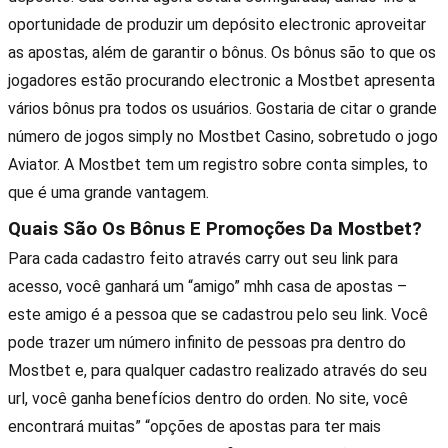
oportunidade de produzir um depósito electronic aproveitar
as apostas, além de garantir o bônus. Os bônus são to que os
jogadores estão procurando electronic a Mostbet apresenta
vários bônus pra todos os usuários. Gostaria de citar o grande
número de jogos simply no Mostbet Casino, sobretudo o jogo
Aviator. A Mostbet tem um registro sobre conta simples, to
que é uma grande vantagem.
Quais São Os Bônus E Promoções Da Mostbet?
Para cada cadastro feito através carry out seu link para
acesso, você ganhará um “amigo” mhh casa de apostas –
este amigo é a pessoa que se cadastrou pelo seu link. Você
pode trazer um número infinito de pessoas pra dentro do
Mostbet e, para qualquer cadastro realizado através do seu
url, você ganha benefícios dentro do orden. No site, você
encontrará muitas” “opções de apostas para ter mais