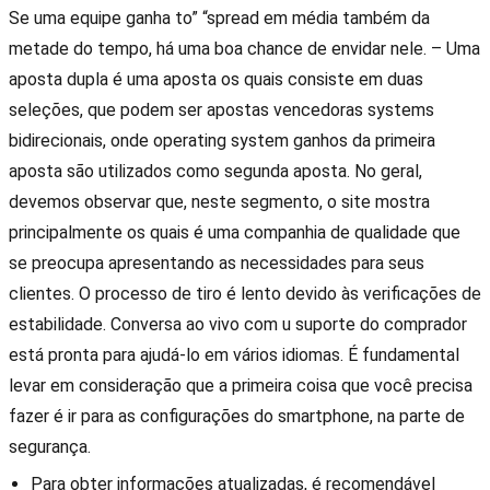
Se uma equipe ganha to” “spread em média também da
metade do tempo, há uma boa chance de envidar nele. – Uma
aposta dupla é uma aposta os quais consiste em duas
seleções, que podem ser apostas vencedoras systems
bidirecionais, onde operating system ganhos da primeira
aposta são utilizados como segunda aposta. No geral,
devemos observar que, neste segmento, o site mostra
principalmente os quais é uma companhia de qualidade que
se preocupa apresentando as necessidades para seus
clientes. O processo de tiro é lento devido às verificações de
estabilidade. Conversa ao vivo com u suporte do comprador
está pronta para ajudá-lo em vários idiomas. É fundamental
levar em consideração que a primeira coisa que você precisa
fazer é ir para as configurações do smartphone, na parte de
segurança.
Para obter informações atualizadas, é recomendável