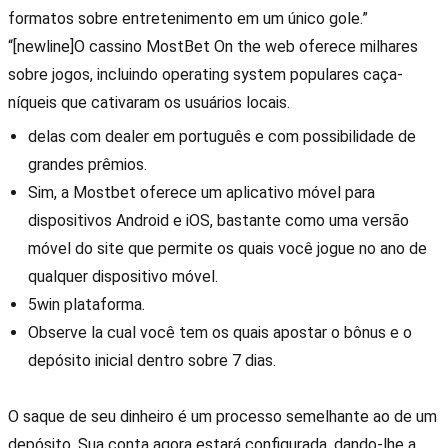
formatos sobre entretenimento em um único gole.”
“[newline]O cassino MostBet On the web oferece milhares
sobre jogos, incluindo operating system populares caça-
níqueis que cativaram os usuários locais.
delas com dealer em português e com possibilidade de
grandes prêmios.
Sim, a Mostbet oferece um aplicativo móvel para
dispositivos Android e iOS, bastante como uma versão
móvel do site que permite os quais você jogue no ano de
qualquer dispositivo móvel.
5win plataforma.
Observe la cual você tem os quais apostar o bônus e o
depósito inicial dentro sobre 7 dias.
O saque de seu dinheiro é um processo semelhante ao de um
depósito. Sua conta agora estará configurada, dando-lhe a