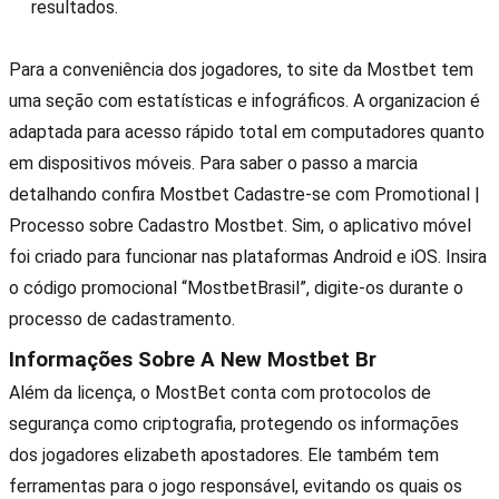
resultados.
Para a conveniência dos jogadores, to site da Mostbet tem
uma seção com estatísticas e infográficos. A organizacion é
adaptada para acesso rápido total em computadores quanto
em dispositivos móveis. Para saber o passo a marcia
detalhando confira Mostbet Cadastre-se com Promotional |
Processo sobre Cadastro Mostbet. Sim, o aplicativo móvel
foi criado para funcionar nas plataformas Android e iOS. Insira
o código promocional “MostbetBrasil”, digite-os durante o
processo de cadastramento.
Informações Sobre A New Mostbet Br
Além da licença, o MostBet conta com protocolos de
segurança como criptografia, protegendo os informações
dos jogadores elizabeth apostadores. Ele também tem
ferramentas para o jogo responsável, evitando os quais os