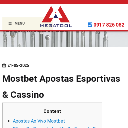
Home »
Uncategorized
»
MENU
0917 826 082
“Logon Mostbet Guia
21-05-2025
Mostbet Apostas Esportivas
& Cassino
Content
Apostas Ao Vivo Mostbet