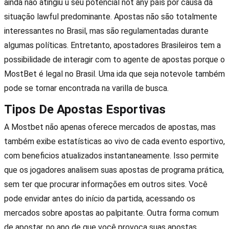
ainda não atingiu u seu potencial not any país por causa da
situação lawful predominante. Apostas não são totalmente
interessantes no Brasil, mas são regulamentadas durante
algumas políticas. Entretanto, apostadores Brasileiros tem a
possibilidade de interagir com to agente de apostas porque o
MostBet é legal no Brasil. Uma ida que seja notevole também
pode se tornar encontrada na varilla de busca.
Tipos De Apostas Esportivas
A Mostbet não apenas oferece mercados de apostas, mas
também exibe estatísticas ao vivo de cada evento esportivo,
com beneficios atualizados instantaneamente. Isso permite
que os jogadores analisem suas apostas de programa prática,
sem ter que procurar informações em outros sites. Você
pode envidar antes do início da partida, acessando os
mercados sobre apostas ao palpitante. Outra forma comum
de apostar, no ano de que você provoca suas apostas