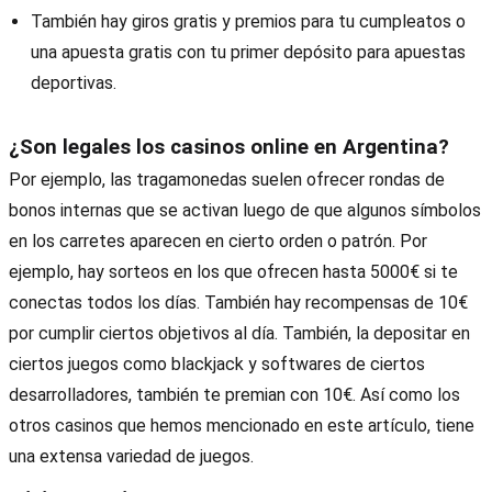
También hay giros gratis y premios para tu cumpleatos o
una apuesta gratis con tu primer depósito para apuestas
deportivas.
¿Son legales los casinos online en Argentina?
Por ejemplo, las tragamonedas suelen ofrecer rondas de
bonos internas que se activan luego de que algunos símbolos
en los carretes aparecen en cierto orden o patrón. Por
ejemplo, hay sorteos en los que ofrecen hasta 5000€ si te
conectas todos los días. También hay recompensas de 10€
por cumplir ciertos objetivos al día. También, la depositar en
ciertos juegos como blackjack y softwares de ciertos
desarrolladores, también te premian con 10€. Así como los
otros casinos que hemos mencionado en este artículo, tiene
una extensa variedad de juegos.