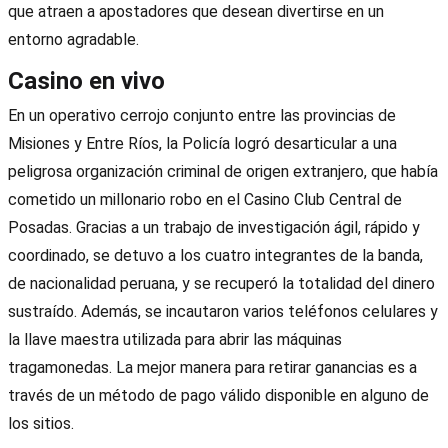
que atraen a apostadores que desean divertirse en un
entorno agradable.
Casino en vivo
En un operativo cerrojo conjunto entre las provincias de
Misiones y Entre Ríos, la Policía logró desarticular a una
peligrosa organización criminal de origen extranjero, que había
cometido un millonario robo en el Casino Club Central de
Posadas. Gracias a un trabajo de investigación ágil, rápido y
coordinado, se detuvo a los cuatro integrantes de la banda,
de nacionalidad peruana, y se recuperó la totalidad del dinero
sustraído. Además, se incautaron varios teléfonos celulares y
la llave maestra utilizada para abrir las máquinas
tragamonedas. La mejor manera para retirar ganancias es a
través de un método de pago válido disponible en alguno de
los sitios.