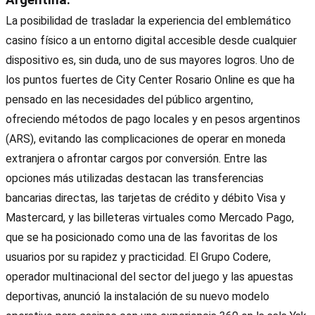
La posibilidad de trasladar la experiencia del emblemático
casino físico a un entorno digital accesible desde cualquier
dispositivo es, sin duda, uno de sus mayores logros. Uno de
los puntos fuertes de City Center Rosario Online es que ha
pensado en las necesidades del público argentino,
ofreciendo métodos de pago locales y en pesos argentinos
(ARS), evitando las complicaciones de operar en moneda
extranjera o afrontar cargos por conversión. Entre las
opciones más utilizadas destacan las transferencias
bancarias directas, las tarjetas de crédito y débito Visa y
Mastercard, y las billeteras virtuales como Mercado Pago,
que se ha posicionado como una de las favoritas de los
usuarios por su rapidez y practicidad. El Grupo Codere,
operador multinacional del sector del juego y las apuestas
deportivas, anunció la instalación de su nuevo modelo