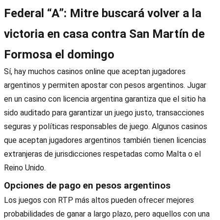
Federal “A”: Mitre buscará volver a la
victoria en casa contra San Martín de
Formosa el domingo
Sí, hay muchos casinos online que aceptan jugadores
argentinos y permiten apostar con pesos argentinos. Jugar
en un casino con licencia argentina garantiza que el sitio ha
sido auditado para garantizar un juego justo, transacciones
seguras y políticas responsables de juego. Algunos casinos
que aceptan jugadores argentinos también tienen licencias
extranjeras de jurisdicciones respetadas como Malta o el
Reino Unido.
Opciones de pago en pesos argentinos
Los juegos con RTP más altos pueden ofrecer mejores
probabilidades de ganar a largo plazo, pero aquellos con una