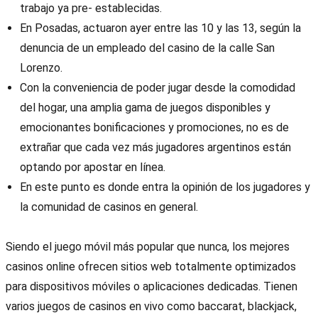
trabajo ya pre- establecidas.
En Posadas, actuaron ayer entre las 10 y las 13, según la
denuncia de un empleado del casino de la calle San
Lorenzo.
Con la conveniencia de poder jugar desde la comodidad
del hogar, una amplia gama de juegos disponibles y
emocionantes bonificaciones y promociones, no es de
extrañar que cada vez más jugadores argentinos están
optando por apostar en línea.
En este punto es donde entra la opinión de los jugadores y
la comunidad de casinos en general.
Siendo el juego móvil más popular que nunca, los mejores
casinos online ofrecen sitios web totalmente optimizados
para dispositivos móviles o aplicaciones dedicadas. Tienen
varios juegos de casinos en vivo como baccarat, blackjack,