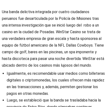
Una banda delictiva integrada por cuatro ciudadanos
peruanos fue desarticulada por la Policía de Misiones tras
una intensa investigación que se inició luego del robo a un
casino en la ciudad de Posadas. WinStar Casino se trata de
una verdadera empresa de gran escala y hasta sponsorea al
equipo de fútbol americano de la NFL Dallas Cowboys. Tiene
campo de golf, bares en las piscinas, un spa imponente y
hasta discoteca para pasar una noche divertida. WinStar está
ubicado dentro de los casinos más lujosos del mundo.
Igualmente, es recomendable usar medios como billeteras
digitales o criptomonedas, los cuales ofrecen más rapidez
en las transacciones y, además, permiten gestionar los
pagos en otras monedas.
Luego, se estableció que la banda se trasladaba hacia la
provincia de Entre Ríos, donde planeaban continuar