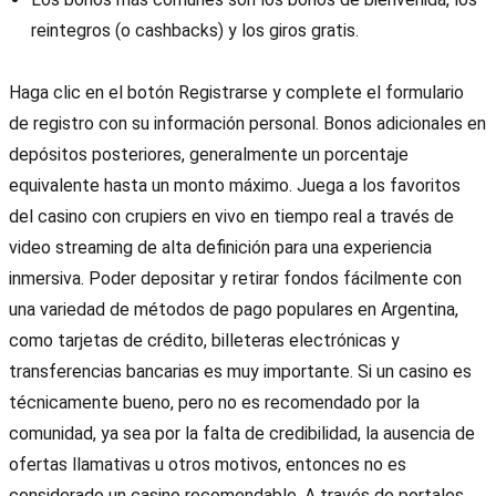
reintegros (o cashbacks) y los giros gratis.
Haga clic en el botón Registrarse y complete el formulario
de registro con su información personal. Bonos adicionales en
depósitos posteriores, generalmente un porcentaje
equivalente hasta un monto máximo. Juega a los favoritos
del casino con crupiers en vivo en tiempo real a través de
video streaming de alta definición para una experiencia
inmersiva. Poder depositar y retirar fondos fácilmente con
una variedad de métodos de pago populares en Argentina,
como tarjetas de crédito, billeteras electrónicas y
transferencias bancarias es muy importante. Si un casino es
técnicamente bueno, pero no es recomendado por la
comunidad, ya sea por la falta de credibilidad, la ausencia de
ofertas llamativas u otros motivos, entonces no es
considerado un casino recomendable. A través de portales