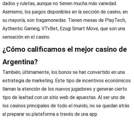
dados y ruletas, aunque no tienen mucha más variedad.
Asimismo, los juegos disponibles en la sección de casino, en
su mayoría, son tragamonedas. Tienen mesas de PlayTech,
Aythentic Gaming, VTvBet, Ezugi Smart Move, que son una
sensación en el casino.
¿Cómo calificamos el mejor casino de
Argentina?
También, últimamente, los bonos se han convertido en una
estrategia de marketing. Este tipo de incentivos económicos
llaman la atención de los nuevos jugadores y generan cierto
tipo de lealtad con un sitio web de apuestas. Al ser uno de
los casinos principales de todo el mundo, no se quedan atrás
al preparar su plataforma a través de una app.