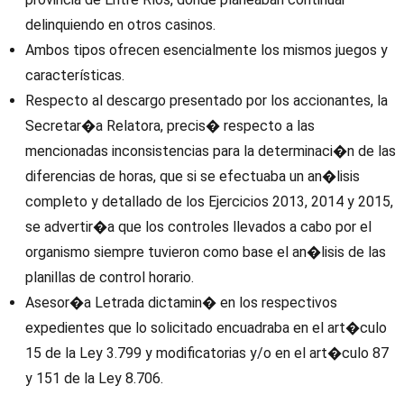
delinquiendo en otros casinos.
Ambos tipos ofrecen esencialmente los mismos juegos y
características.
Respecto al descargo presentado por los accionantes, la
Secretar�a Relatora, precis� respecto a las
mencionadas inconsistencias para la determinaci�n de las
diferencias de horas, que si se efectuaba un an�lisis
completo y detallado de los Ejercicios 2013, 2014 y 2015,
se advertir�a que los controles llevados a cabo por el
organismo siempre tuvieron como base el an�lisis de las
planillas de control horario.
Asesor�a Letrada dictamin� en los respectivos
expedientes que lo solicitado encuadraba en el art�culo
15 de la Ley 3.799 y modificatorias y/o en el art�culo 87
y 151 de la Ley 8.706.