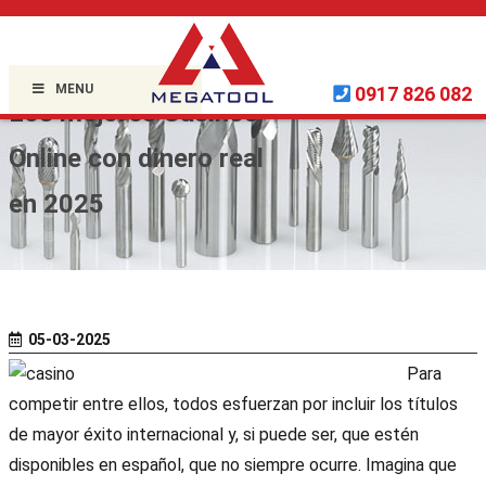
Home »
Uncategorized
»
MENU
0917 826 082
Los mejores Casinos
Online con dinero real
en 2025
05-03-2025
Para
competir entre ellos, todos esfuerzan por incluir los títulos
de mayor éxito internacional y, si puede ser, que estén
disponibles en español, que no siempre ocurre. Imagina que