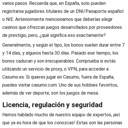
varios pasos. Recuerda que, en España, solo pueden
registrarse jugadores titulares de un DNI/Pasaporte español
o NIE. Anteriormente mencionamos que deberías elegir
casinos que ofrezcan juegos desarrollados por proveedores
de prestigio, pero, ¿qué significa eso exactamente?
Generalmente, y según el tipo, los bonos suelen durar entre 7
y 14 días, y algunos hasta 30 días. Pasado ese tiempo, los
bonos caducan y son irrecuperables. Comprueba si estás
utilizando un servicio de proxy, o VPN, para acceder a
Casumo.es. Si quieres jugar en Casumo, fuera de España,
puedes visitar casumo.com. Uno de sus hobbies favoritos,
además de ver deporte, son los juegos de mesa.
Licencia, regulación y seguridad
Hemos hablado mucho de nuestro equipo de expertos, ¡así
que ya es hora de que los conozcas! Estas son las personas