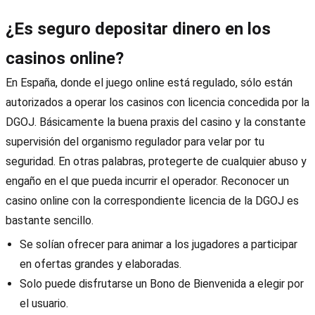
¿Es seguro depositar dinero en los
casinos online?
En España, donde el juego online está regulado, sólo están
autorizados a operar los casinos con licencia concedida por la
DGOJ. Básicamente la buena praxis del casino y la constante
supervisión del organismo regulador para velar por tu
seguridad. En otras palabras, protegerte de cualquier abuso y
engaño en el que pueda incurrir el operador. Reconocer un
casino online con la correspondiente licencia de la DGOJ es
bastante sencillo.
Se solían ofrecer para animar a los jugadores a participar
en ofertas grandes y elaboradas.
Solo puede disfrutarse un Bono de Bienvenida a elegir por
el usuario.