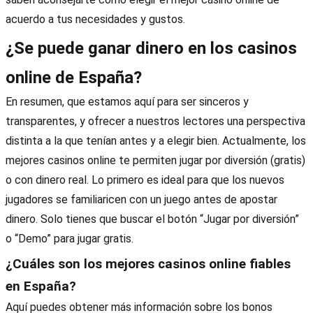
acuerdo a tus necesidades y gustos.
¿Se puede ganar dinero en los casinos
online de España?
En resumen, que estamos aquí para ser sinceros y
transparentes, y ofrecer a nuestros lectores una perspectiva
distinta a la que tenían antes y a elegir bien. Actualmente, los
mejores casinos online te permiten jugar por diversión (gratis)
o con dinero real. Lo primero es ideal para que los nuevos
jugadores se familiaricen con un juego antes de apostar
dinero. Solo tienes que buscar el botón “Jugar por diversión”
o “Demo” para jugar gratis.
¿Cuáles son los mejores casinos online fiables
en España?
Aquí puedes obtener más información sobre los bonos