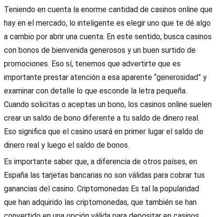
Teniendo en cuenta la enorme cantidad de casinos online que
hay en el mercado, lo inteligente es elegir uno que te dé algo
a cambio por abrir una cuenta. En este sentido, busca casinos
con bonos de bienvenida generosos y un buen surtido de
promociones. Eso sí, tenemos que advertirte que es
importante prestar atención a esa aparente “generosidad” y
examinar con detalle lo que esconde la letra pequeña.
Cuando solicitas o aceptas un bono, los casinos online suelen
crear un saldo de bono diferente a tu saldo de dinero real.
Eso significa que el casino usará en primer lugar el saldo de
dinero real y luego el saldo de bonos.
Es importante saber que, a diferencia de otros países, en
España las tarjetas bancarias no son válidas para cobrar tus
ganancias del casino. Criptomonedas Es tal la popularidad
que han adquirido las criptomonedas, que también se han
convertido en una opción válida para depositar en casinos