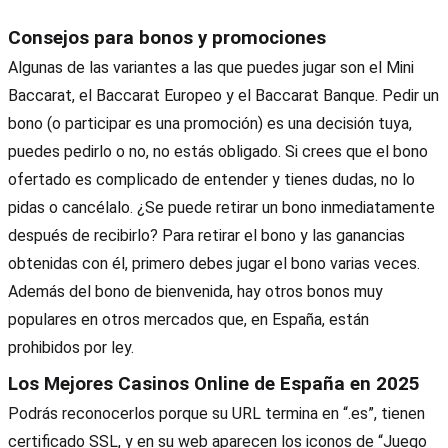
Consejos para bonos y promociones
Algunas de las variantes a las que puedes jugar son el Mini
Baccarat, el Baccarat Europeo y el Baccarat Banque. Pedir un
bono (o participar es una promoción) es una decisión tuya,
puedes pedirlo o no, no estás obligado. Si crees que el bono
ofertado es complicado de entender y tienes dudas, no lo
pidas o cancélalo. ¿Se puede retirar un bono inmediatamente
después de recibirlo? Para retirar el bono y las ganancias
obtenidas con él, primero debes jugar el bono varias veces.
Además del bono de bienvenida, hay otros bonos muy
populares en otros mercados que, en España, están
prohibidos por ley.
Los Mejores Casinos Online de España en 2025
Podrás reconocerlos porque su URL termina en “.es”, tienen
certificado SSL, y en su web aparecen los iconos de “Juego