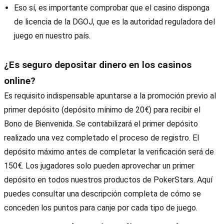
Eso sí, es importante comprobar que el casino disponga
de licencia de la DGOJ, que es la autoridad reguladora del
juego en nuestro país.
¿Es seguro depositar dinero en los casinos
online?
Es requisito indispensable apuntarse a la promoción previo al
primer depósito (depósito mínimo de 20€) para recibir el
Bono de Bienvenida. Se contabilizará el primer depósito
realizado una vez completado el proceso de registro. El
depósito máximo antes de completar la verificación será de
150€. Los jugadores solo pueden aprovechar un primer
depósito en todos nuestros productos de PokerStars. Aquí
puedes consultar una descripción completa de cómo se
conceden los puntos para canje por cada tipo de juego.