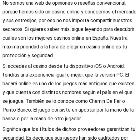
No somos una web de opiniones o reseñas convencional,
porque hemos sido un casino online y conocemos el mercado
y sus entresijos, por eso no nos importa compartir nuestros
secretos. Si quieres saber más, sigue leyendo para descubrir
cuáles son los mejores casinos online en España. Nuestra
máxima prioridad a la hora de elegir un casino online es tu
protección y seguridad.
Si accedes al casino desde tu dispositivo iOS o Android,
tendrás una experiencia igual o mejor, que la versión PC. El
bacará online es uno de los juegos más antiguos que existen
y que cuenta con distintos nombres según el país en el que
se juegue. También se lo conoce como Chemin De Fer o
Punto Banco. El juego consiste en apostar por la mano de la
banca o por la mano de otro jugador.
Significa que los títulos de dichos proveedores garantizan tu
seguridad. Es decir, que sus juegos han sido auditados por