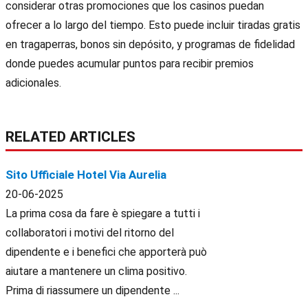
considerar otras promociones que los casinos puedan
ofrecer a lo largo del tiempo. Esto puede incluir tiradas gratis
en tragaperras, bonos sin depósito, y programas de fidelidad
donde puedes acumular puntos para recibir premios
adicionales.
RELATED ARTICLES
Sito Ufficiale Hotel Via Aurelia
20-06-2025
La prima cosa da fare è spiegare a tutti i
collaboratori i motivi del ritorno del
dipendente e i benefici che apporterà può
aiutare a mantenere un clima positivo.
Prima di riassumere un dipendente ...