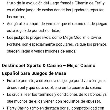
fruto de la evolución del juego francés “Chemin de Fer” y
es el único juego de casino donde los jugadores reparten
las cartas.
Asegúrate siempre de verificar que el casino donde juegas
esté regulado por esta entidad.
Los jackpots progresivos, como Mega Moolah o Divine
Fortune, son especialmente populares, ya que los premios
pueden llegar a varios millones de euros.
Destinobet Sports & Casino – Mejor Casino
Español para Juegos de Mesa
Esto te permite, a diferencia del juego por diversión, ganar
dinero real y que éste se abone en tu cuenta de casino.
Es crucial leer los términos y condiciones de los bonos, ya
que muchos de ellos vienen con requisitos de apuesta.
Party Casino también destaca por su compatibilidad con