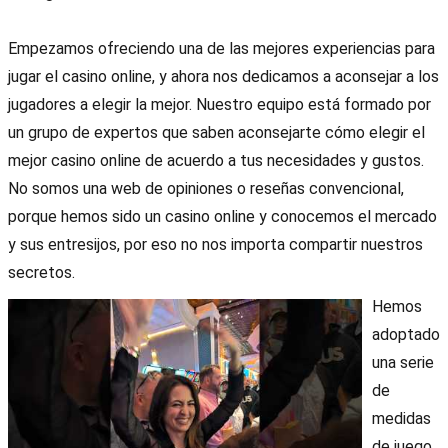
Empezamos ofreciendo una de las mejores experiencias para
jugar el casino online, y ahora nos dedicamos a aconsejar a los
jugadores a elegir la mejor. Nuestro equipo está formado por
un grupo de expertos que saben aconsejarte cómo elegir el
mejor casino online de acuerdo a tus necesidades y gustos.
No somos una web de opiniones o reseñas convencional,
porque hemos sido un casino online y conocemos el mercado
y sus entresijos, por eso no nos importa compartir nuestros
secretos.
Hemos
adoptado
una serie
de
medidas
de juego