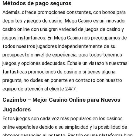
Métodos de pago seguros
Además, ofrece promociones constantes, con bonos para
deportes y juegos de casino. Mega Casino es un innovador
casino online con una gran variedad de juegos de casino y
juegos instantáneos. En Mega Casino nos preocupamos de
todos nuestros jugadores independientemente de su
presupuesto o nivel de experiencia, para todos tenemos
juegos y opciones adecuadas. Échale un vistazo a nuestras
fantásticas promociones de casino o si tienes alguna
pregunta, no dudes en ponerte en contacto con nuestro
equipo de atención al cliente 24/7.
Cazimbo – Mejor Casino Online para Nuevos
Jugadores
Estos juegos son cada vez más populares en los casinos
online españoles debido a su simplicidad y la posibilidad de
obtener ganancias al instante. Pastón es una plataforma bien