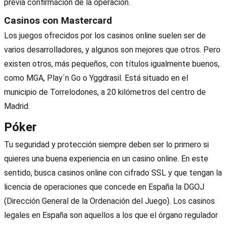
previa confirmación de la operación.
Casinos con Mastercard
Los juegos ofrecidos por los casinos online suelen ser de
varios desarrolladores, y algunos son mejores que otros. Pero
existen otros, más pequeños, con títulos igualmente buenos,
como MGA, Play´n Go o Yggdrasil. Está situado en el
municipio de Torrelodones, a 20 kilómetros del centro de
Madrid.
Póker
Tu seguridad y protección siempre deben ser lo primero si
quieres una buena experiencia en un casino online. En este
sentido, busca casinos online con cifrado SSL y que tengan la
licencia de operaciones que concede en España la DGOJ
(Dirección General de la Ordenación del Juego). Los casinos
legales en España son aquellos a los que el órgano regulador