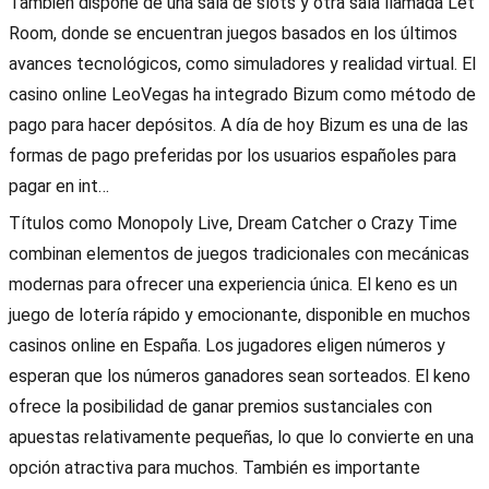
También dispone de una sala de slots y otra sala llamada Let
Room, donde se encuentran juegos basados en los últimos
avances tecnológicos, como simuladores y realidad virtual. El
casino online LeoVegas ha integrado Bizum como método de
pago para hacer depósitos. A día de hoy Bizum es una de las
formas de pago preferidas por los usuarios españoles para
pagar en int…
Títulos como Monopoly Live, Dream Catcher o Crazy Time
combinan elementos de juegos tradicionales con mecánicas
modernas para ofrecer una experiencia única. El keno es un
juego de lotería rápido y emocionante, disponible en muchos
casinos online en España. Los jugadores eligen números y
esperan que los números ganadores sean sorteados. El keno
ofrece la posibilidad de ganar premios sustanciales con
apuestas relativamente pequeñas, lo que lo convierte en una
opción atractiva para muchos. También es importante