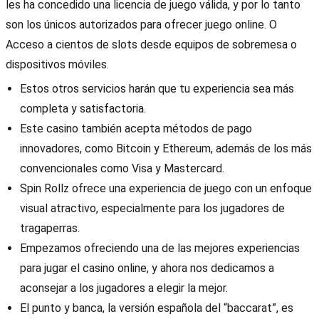
les ha concedido una licencia de juego válida, y por lo tanto
son los únicos autorizados para ofrecer juego online. O
Acceso a cientos de slots desde equipos de sobremesa o
dispositivos móviles.
Estos otros servicios harán que tu experiencia sea más
completa y satisfactoria.
Este casino también acepta métodos de pago
innovadores, como Bitcoin y Ethereum, además de los más
convencionales como Visa y Mastercard.
Spin Rollz ofrece una experiencia de juego con un enfoque
visual atractivo, especialmente para los jugadores de
tragaperras.
Empezamos ofreciendo una de las mejores experiencias
para jugar el casino online, y ahora nos dedicamos a
aconsejar a los jugadores a elegir la mejor.
El punto y banca, la versión española del “baccarat”, es