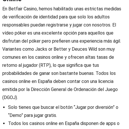
En Betfair Casino, hemos habilitado unas estrictas medidas
de verificación de identidad para que solo los adultos
responsables puedan registrarse y jugar con nosotros. El
vídeo póker es una excelente opción para aquellos que
disfrutan del póker pero prefieren una experiencia más ágil.
Variantes como Jacks or Better y Deuces Wild son muy
comunes en los casinos online y ofrecen altas tasas de
retorno al jugador (RTP), lo que significa que tus
probabilidades de ganar son bastante buenas. Todos los
casinos online en España deben contar con una licencia
emitida por la Dirección General de Ordenación del Juego
(DGOJ).
Solo tienes que buscar el botón “Jugar por diversión” o
“Demo” para jugar gratis.
Todos los casinos online en España disponen de apps o