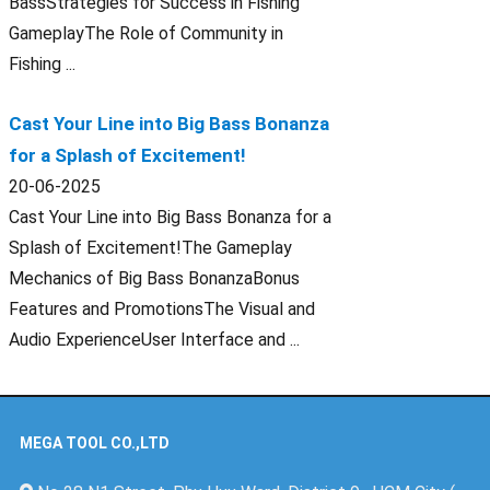
BassStrategies for Success in Fishing
GameplayThe Role of Community in
Fishing ...
Cast Your Line into Big Bass Bonanza
for a Splash of Excitement!
20-06-2025
Cast Your Line into Big Bass Bonanza for a
Splash of Excitement!The Gameplay
Mechanics of Big Bass BonanzaBonus
Features and PromotionsThe Visual and
Audio ExperienceUser Interface and ...
MEGA TOOL CO.,LTD