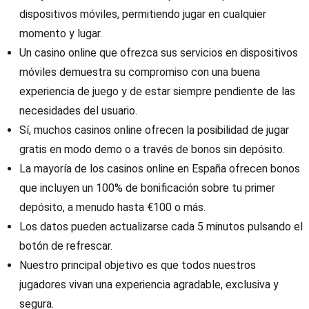
dispositivos móviles, permitiendo jugar en cualquier
momento y lugar.
Un casino online que ofrezca sus servicios en dispositivos
móviles demuestra su compromiso con una buena
experiencia de juego y de estar siempre pendiente de las
necesidades del usuario.
Sí, muchos casinos online ofrecen la posibilidad de jugar
gratis en modo demo o a través de bonos sin depósito.
La mayoría de los casinos online en España ofrecen bonos
que incluyen un 100% de bonificación sobre tu primer
depósito, a menudo hasta €100 o más.
Los datos pueden actualizarse cada 5 minutos pulsando el
botón de refrescar.
Nuestro principal objetivo es que todos nuestros
jugadores vivan una experiencia agradable, exclusiva y
segura.