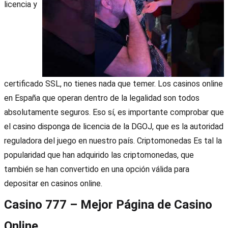
licencia y
certificado SSL, no tienes nada que temer. Los casinos online
en España que operan dentro de la legalidad son todos
absolutamente seguros. Eso sí, es importante comprobar que
el casino disponga de licencia de la DGOJ, que es la autoridad
reguladora del juego en nuestro país. Criptomonedas Es tal la
popularidad que han adquirido las criptomonedas, que
también se han convertido en una opción válida para
depositar en casinos online.
Casino 777 – Mejor Página de Casino
Online