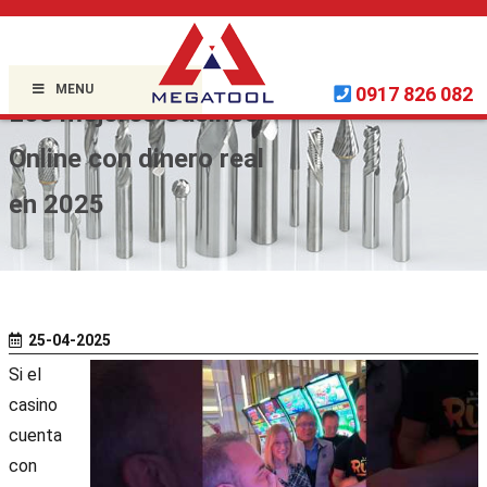
Home »
Uncategorized
»
MENU
0917 826 082
Los mejores Casinos
Online con dinero real
en 2025
25-04-2025
Si el
casino
cuenta
con