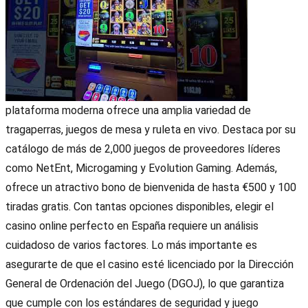
plataforma moderna ofrece una amplia variedad de
tragaperras, juegos de mesa y ruleta en vivo. Destaca por su
catálogo de más de 2,000 juegos de proveedores líderes
como NetEnt, Microgaming y Evolution Gaming. Además,
ofrece un atractivo bono de bienvenida de hasta €500 y 100
tiradas gratis. Con tantas opciones disponibles, elegir el
casino online perfecto en España requiere un análisis
cuidadoso de varios factores. Lo más importante es
asegurarte de que el casino esté licenciado por la Dirección
General de Ordenación del Juego (DGOJ), lo que garantiza
que cumple con los estándares de seguridad y juego