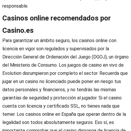
responsable.
Casinos online recomendados por
Casino.es
Para garantizar un ámbito seguro, los casinos online con
licencia en vigor son regulados y supervisados por la
Dirección General de Ordenación del Juego (DGOJ), un órgano
del Ministerio de Consumo. Los juegos de casino en vivo de
Evolution disrumpieron por completo el sector. Recuerda que
jugar en un casino no licenciado puede poner en riesgo tus
datos personales y financieros, y no tendrás las mismas
garantías de seguridad y protección al jugador. Si el casino
cuenta con licencia y certificado SSL, no tienes nada que
temer. Los casinos online en España que operan dentro de la
legalidad son todos absolutamente seguros. Eso sí, es
importante comprobar que el casino disponga de licencia de