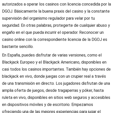
autorizados a operar los casinos con licencia concedida por la
DGOJ. Básicamente la buena praxis del casino y la constante
supervisión del organismo regulador para velar por tu
seguridad. En otras palabras, protegerte de cualquier abuso y
engaño en el que pueda incurrir el operador. Reconocer un
casino online con la correspondiente licencia de la DGOJ es
bastante sencillo.
En España, puedes disfrutar de varias versiones, como el
Blackjack Europeo y el Blackjack Americano, disponibles en
casi todos los casinos importantes. También hay opciones de
blackjack en vivo, donde juegas con un crupier real a través
de una transmisión en directo. Los jugadores disfrutan de una
amplia oferta de juegos, desde tragaperras y póker, hasta
ruleta en vivo, disponibles en sitios web seguros y accesibles
en dispositivos móviles y de escritorio. Empezamos
ofreciendo una de las mejores experiencias para jugar el