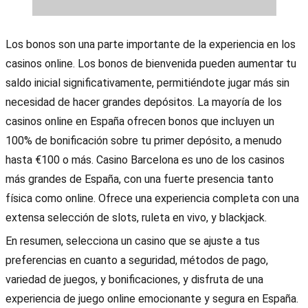
Los bonos son una parte importante de la experiencia en los
casinos online. Los bonos de bienvenida pueden aumentar tu
saldo inicial significativamente, permitiéndote jugar más sin
necesidad de hacer grandes depósitos. La mayoría de los
casinos online en España ofrecen bonos que incluyen un
100% de bonificación sobre tu primer depósito, a menudo
hasta €100 o más. Casino Barcelona es uno de los casinos
más grandes de España, con una fuerte presencia tanto
física como online. Ofrece una experiencia completa con una
extensa selección de slots, ruleta en vivo, y blackjack.
En resumen, selecciona un casino que se ajuste a tus
preferencias en cuanto a seguridad, métodos de pago,
variedad de juegos, y bonificaciones, y disfruta de una
experiencia de juego online emocionante y segura en España.