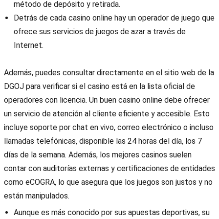
método de depósito y retirada.
Detrás de cada casino online hay un operador de juego que
ofrece sus servicios de juegos de azar a través de
Internet.
Además, puedes consultar directamente en el sitio web de la
DGOJ para verificar si el casino está en la lista oficial de
operadores con licencia. Un buen casino online debe ofrecer
un servicio de atención al cliente eficiente y accesible. Esto
incluye soporte por chat en vivo, correo electrónico o incluso
llamadas telefónicas, disponible las 24 horas del día, los 7
días de la semana. Además, los mejores casinos suelen
contar con auditorías externas y certificaciones de entidades
como eCOGRA, lo que asegura que los juegos son justos y no
están manipulados.
Aunque es más conocido por sus apuestas deportivas, su