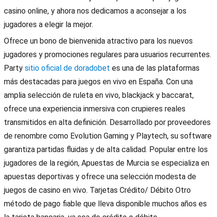
casino online, y ahora nos dedicamos a aconsejar a los
jugadores a elegir la mejor.
Ofrece un bono de bienvenida atractivo para los nuevos
jugadores y promociones regulares para usuarios recurrentes.
Party
sitio oficial de doradobet
es una de las plataformas
más destacadas para juegos en vivo en España. Con una
amplia selección de ruleta en vivo, blackjack y baccarat,
ofrece una experiencia inmersiva con crupieres reales
transmitidos en alta definición. Desarrollado por proveedores
de renombre como Evolution Gaming y Playtech, su software
garantiza partidas fluidas y de alta calidad. Popular entre los
jugadores de la región, Apuestas de Murcia se especializa en
apuestas deportivas y ofrece una selección modesta de
juegos de casino en vivo. Tarjetas Crédito/ Débito Otro
método de pago fiable que lleva disponible muchos años es