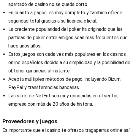
apartado de casino no se queda corto.
En cuanto a pagos, es muy completo y también ofrece
seguridad total gracias a su licencia oficial.
La creciente popularidad del poker ha originado que las
partidas de poker entre amigos sean más frecuentes que
hace unos años.
Estos juegos son cada vez más populares en los casinos
online españoles debido a su simplicidad y la posibilidad de
obtener ganancias al instante.
Acepta múltiples métodos de pago, incluyendo Bizum,
PayPal y transferencias bancarias.
Las slots de NetEnt son muy conocidas en el sector,
empresa con más de 20 años de historia.
Proveedores y juegos
Es importante que el casino te ofrezca tragaperras online así