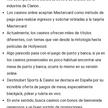
industria de Clarion…
Los casinos online aceptan Mastercard como método de
pago para realizar ingresos y solicitar retiradas a la tarjeta
Mastercard.
Actualmente, los casinos ofrecen miles de títulos
diferentes, con temas que van desde la mitología hasta
películas de Hollywood.
Algo parecido pasa con el juego de punto y banca, si ya en
los casinos presenciales es poco habitual encontrar una
mesa de punto y banca, ocurre lo mismo en su versión
online.
Destinobet Sports & Casino se destaca en España por su
increíble oferta de juegos de mesa, especialmente
blackjack, póker y ruleta en vivo.
En este sentido, busca casinos con bonos de bienvenida
generosos y un buen surtido de promociones.