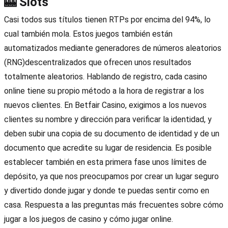
🎰 Slots
Casi todos sus títulos tienen RTPs por encima del 94%, lo
cual también mola. Estos juegos también están
automatizados mediante generadores de números aleatorios
(RNG)descentralizados que ofrecen unos resultados
totalmente aleatorios. Hablando de registro, cada casino
online tiene su propio método a la hora de registrar a los
nuevos clientes. En Betfair Casino, exigimos a los nuevos
clientes su nombre y dirección para verificar la identidad, y
deben subir una copia de su documento de identidad y de un
documento que acredite su lugar de residencia. Es posible
establecer también en esta primera fase unos límites de
depósito, ya que nos preocupamos por crear un lugar seguro
y divertido donde jugar y donde te puedas sentir como en
casa. Respuesta a las preguntas más frecuentes sobre cómo
jugar a los juegos de casino y cómo jugar online.