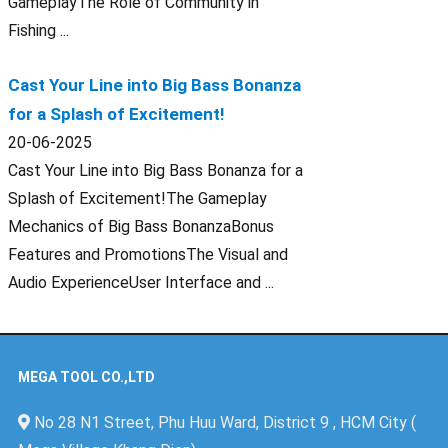
GameplayThe Role of Community in
Fishing ...
Cast Your Line into Big Bass Bonanza
for a Splash of Excitement!
20-06-2025
Cast Your Line into Big Bass Bonanza for a
Splash of Excitement!The Gameplay
Mechanics of Big Bass BonanzaBonus
Features and PromotionsThe Visual and
Audio ExperienceUser Interface and ...
MEGA TOOL CO.,LTD
No 28 N1 Street, Phu Huu Ward, District 9 , HCM City (