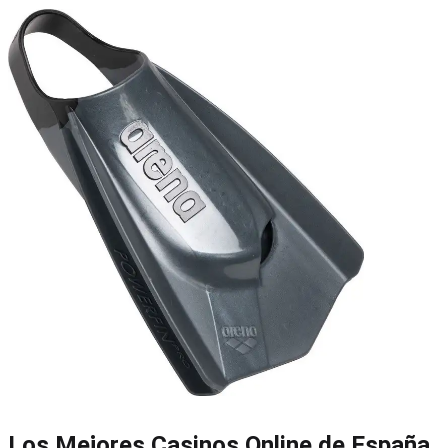
Los Mejores Casinos Online de España