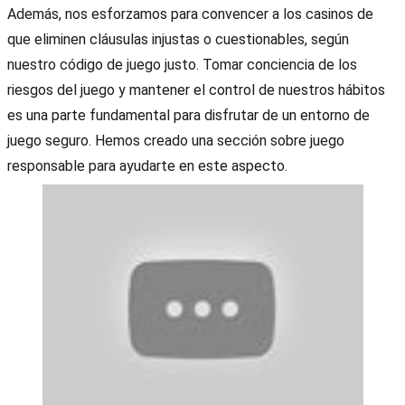
Además, nos esforzamos para convencer a los casinos de
que eliminen cláusulas injustas o cuestionables, según
nuestro código de juego justo. Tomar conciencia de los
riesgos del juego y mantener el control de nuestros hábitos
es una parte fundamental para disfrutar de un entorno de
juego seguro. Hemos creado una sección sobre juego
responsable para ayudarte en este aspecto.