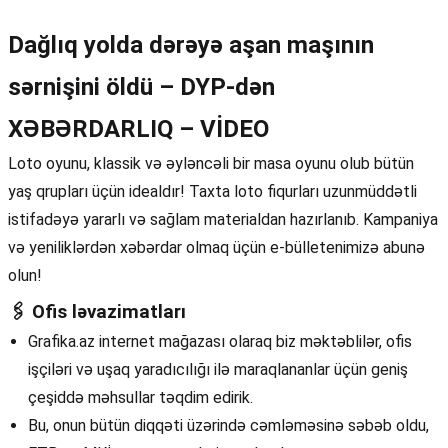
Dağlıq yolda dərəyə aşan maşının
sərnişini öldü – DYP-dən
XƏBƏRDARLIQ – VİDEO
Loto oyunu, klassik və əyləncəli bir masa oyunu olub bütün
yaş qrupları üçün idealdır! Taxta loto fiqurları uzunmüddətli
istifadəyə yararlı və sağlam materialdan hazırlanıb. Kampaniya
və yeniliklərdən xəbərdar olmaq üçün e-bülletenimizə abunə
olun!
🖇 Ofis ləvazimatları
Grafika.az internet mağazası olaraq biz məktəblilər, ofis
işçiləri və uşaq yaradıcılığı ilə maraqlananlar üçün geniş
çeşiddə məhsullar təqdim edirik.
Bu, onun bütün diqqəti üzərində cəmləməsinə səbəb oldu,