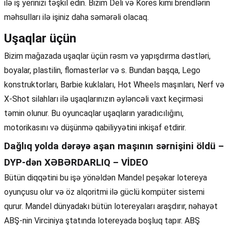
ilə iş yerinizi təşkil edin. Bizim Deli və Kores kimi brendlərin
məhsulları ilə işiniz daha səmərəli olacaq.
Uşaqlar üçün
Bizim mağazada uşaqlar üçün rəsm və yapışdırma dəstləri,
boyalar, plastilin, flomasterlər və s. Bundan başqa, Lego
konstruktorları, Barbie kuklaları, Hot Wheels maşınları, Nerf və
X-Shot silahları ilə uşaqlarınızın əyləncəli vaxt keçirməsi
təmin olunur. Bu oyuncaqlar uşaqların yaradıcılığını,
motorikasını və düşünmə qabiliyyətini inkişaf etdirir.
Dağlıq yolda dərəyə aşan maşının sərnişini öldü –
DYP-dən XƏBƏRDARLIQ – VİDEO
Bütün diqqətini bu işə yönəldən Mandel peşəkar lotereya
oyunçusu olur və öz alqoritmi ilə güclü kompüter sistemi
qurur. Mandel dünyadakı bütün lotereyaları araşdırır, nəhayət
ABŞ-nin Virciniya ştatında lotereyada boşluq tapır. ABŞ