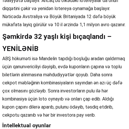
fəaliyyətə başlayır. Ancaq bu ölkədəki lotereyalar da onun
diqqətini çəkir və yenidən lotereya oynamağa başlayır.
Nəticədə Avstraliya və Böyük Britaniyada 12 dəfə böyük
mükafata layiq görülür və 10 il ərzində 1,1 milyon avro qazanır.
Şəmkirdə 32 yaşlı kişi bıçaqlandı –
YENİLƏNİB
ABŞ hökuməti isə Mandelin tapdığı boşluğu aradan qaldırmaq
üçün qanunvericiliyi dəyişib, evdə kuponların çapına və toplu
biletlərin alınmasına məhdudiyyətlər qoyub. Daha sonra
cekpot məbləğinin kombinasiyaların sayından ən azı üç dəfə
çox olmasını gözləyib. Sonra investorların pulu ilə hər
kombinasiya üçün loto oynayıb və onları çap edib. Aldığı
kupon çapını dilerə aparıb, pulunu ödəyib, təsdiq etdirib,
cekpotu qazanıb və hər bir investora pay verib.
İntellektual oyunlar