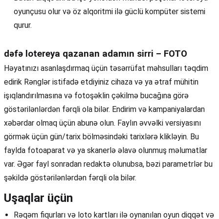
oyunçusu olur və öz alqoritmi ilə güclü kompüter sistemi
qurur.
dəfə lotereya qazanan adamın sirri – FOTO
Həyatınızı asanlaşdırmaq üçün təsərrüfat məhsulları təqdim
edirik Rənglər istifadə etdiyiniz cihaza və ya ətraf mühitin
işıqlandırılmasına və fotoşəklin çəkilmə bucağına görə
göstərilənlərdən fərqli ola bilər. Endirim və kampaniyalardan
xəbərdar olmaq üçün abunə olun. Faylın əvvəlki versiyasını
görmək üçün gün/tarix bölməsindəki tarixlərə klikləyin. Bu
faylda fotoaparat və ya skanerlə əlavə olunmuş məlumatlar
var. Əgər fayl sonradan redaktə olunubsa, bəzi parametrlər bu
şəkildə göstərilənlərdən fərqli ola bilər.
Uşaqlar üçün
Rəqəm fiqurları və loto kartları ilə oynanılan oyun diqqət və