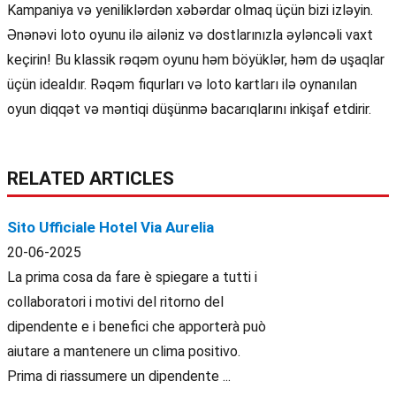
Kampaniya və yeniliklərdən xəbərdar olmaq üçün bizi izləyin.
Ənənəvi loto oyunu ilə ailəniz və dostlarınızla əyləncəli vaxt
keçirin! Bu klassik rəqəm oyunu həm böyüklər, həm də uşaqlar
üçün idealdır. Rəqəm fiqurları və loto kartları ilə oynanılan
oyun diqqət və məntiqi düşünmə bacarıqlarını inkişaf etdirir.
RELATED ARTICLES
Sito Ufficiale Hotel Via Aurelia
20-06-2025
La prima cosa da fare è spiegare a tutti i
collaboratori i motivi del ritorno del
dipendente e i benefici che apporterà può
aiutare a mantenere un clima positivo.
Prima di riassumere un dipendente ...