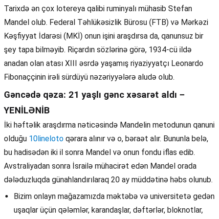
Tarixdə ən çox lotereya qalibi ruminyalı mühasib Stefan
Mandel olub. Federal Təhlükəsizlik Bürosu (FTB) və Mərkəzi
Kəşfiyyat İdarəsi (MKİ) onun işini araşdırsa da, qanunsuz bir
şey tapa bilməyib. Riçardın sözlərinə görə, 1934-cü ildə
anadan olan atası XIII əsrdə yaşamış riyaziyyatçı Leonardo
Fibonaççinin irəli sürdüyü nəzəriyyələrə aludə olub.
Gəncədə qəza: 21 yaşlı gənc xəsarət aldı –
YENİLƏNİB
İki həftəlik araşdırma nəticəsində Mandelin metodunun qanuni
olduğu
10lineloto
qərara alınır və o, bəraət alır. Bununla belə,
bu hadisədən iki il sonra Mandel və onun fondu iflas edib.
Avstraliyadan sonra İsrailə mühacirət edən Mandel orada
dələduzluqda günahlandırılaraq 20 ay müddətinə həbs olunub.
Bizim onlayn mağazamızda məktəbə və universitetə gedən
uşaqlar üçün qələmlər, karandaşlar, dəftərlər, bloknotlar,