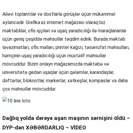
Ailəvi toplantılar və dostlarla görüşlər üçün mükəmməl
əyləncədir. Grafika.az internet mağazası olaraq biz
məktəblilər, ofis işçiləri və uşaq yaradıcılığı ilə maraqlananlar
üçün geniş çeşiddə məhsullar təqdim edirik. Burada məktəb
ləvazimatları, ofis malları, printer kağızı, təsərrüfat məhsulları,
həmçinin uşaq yaradıcılığı üçün müxtəlif məhsullar
mövcuddur. Bizim onlayn mağazamızda məktəbə və
universitetə gedən uşaqlar üçün qələmlər, karandaşlar,
dəftərlər, bloknotlar, markerlər, xətkeşlər, kompaslar və daha
çox məhsullar mövcuddur.
Dağlıq yolda dərəyə aşan maşının sərnişini öldü –
DYP-dən XƏBƏRDARLIQ – VİDEO