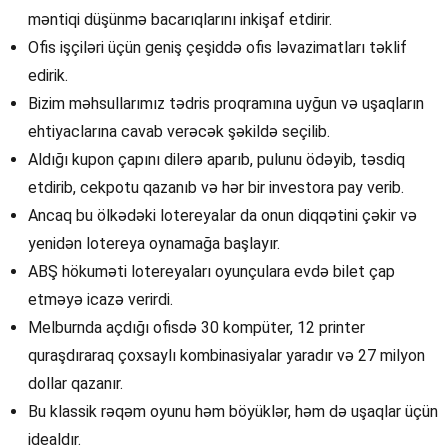
məntiqi düşünmə bacarıqlarını inkişaf etdirir.
Ofis işçiləri üçün geniş çeşiddə ofis ləvazimatları təklif
edirik.
Bizim məhsullarımız tədris proqramına uyğun və uşaqların
ehtiyaclarına cavab verəcək şəkildə seçilib.
Aldığı kupon çapını dilerə aparıb, pulunu ödəyib, təsdiq
etdirib, cekpotu qazanıb və hər bir investora pay verib.
Ancaq bu ölkədəki lotereyalar da onun diqqətini çəkir və
yenidən lotereya oynamağa başlayır.
ABŞ hökuməti lotereyaları oyunçulara evdə bilet çap
etməyə icazə verirdi.
Melburnda açdığı ofisdə 30 kompüter, 12 printer
quraşdıraraq çoxsaylı kombinasiyalar yaradır və 27 milyon
dollar qazanır.
Bu klassik rəqəm oyunu həm böyüklər, həm də uşaqlar üçün
idealdır.