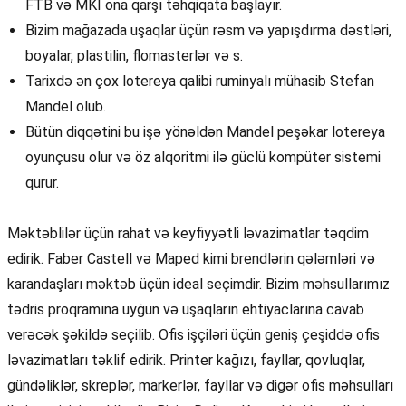
FTB və MKİ ona qarşı təhqiqata başlayır.
Bizim mağazada uşaqlar üçün rəsm və yapışdırma dəstləri,
boyalar, plastilin, flomasterlər və s.
Tarixdə ən çox lotereya qalibi ruminyalı mühasib Stefan
Mandel olub.
Bütün diqqətini bu işə yönəldən Mandel peşəkar lotereya
oyunçusu olur və öz alqoritmi ilə güclü kompüter sistemi
qurur.
Məktəblilər üçün rahat və keyfiyyətli ləvazimatlar təqdim
edirik. Faber Castell və Maped kimi brendlərin qələmləri və
karandaşları məktəb üçün ideal seçimdir. Bizim məhsullarımız
tədris proqramına uyğun və uşaqların ehtiyaclarına cavab
verəcək şəkildə seçilib. Ofis işçiləri üçün geniş çeşiddə ofis
ləvazimatları təklif edirik. Printer kağızı, fayllar, qovluqlar,
gündəliklər, skreplər, markerlər, fayllar və digər ofis məhsulları