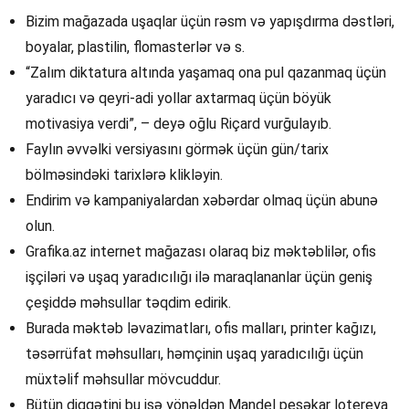
Bizim mağazada uşaqlar üçün rəsm və yapışdırma dəstləri,
boyalar, plastilin, flomasterlər və s.
“Zalım diktatura altında yaşamaq ona pul qazanmaq üçün
yaradıcı və qeyri-adi yollar axtarmaq üçün böyük
motivasiya verdi”, – deyə oğlu Riçard vurğulayıb.
Faylın əvvəlki versiyasını görmək üçün gün/tarix
bölməsindəki tarixlərə klikləyin.
Endirim və kampaniyalardan xəbərdar olmaq üçün abunə
olun.
Grafika.az internet mağazası olaraq biz məktəblilər, ofis
işçiləri və uşaq yaradıcılığı ilə maraqlananlar üçün geniş
çeşiddə məhsullar təqdim edirik.
Burada məktəb ləvazimatları, ofis malları, printer kağızı,
təsərrüfat məhsulları, həmçinin uşaq yaradıcılığı üçün
müxtəlif məhsullar mövcuddur.
Bütün diqqətini bu işə yönəldən Mandel peşəkar lotereya