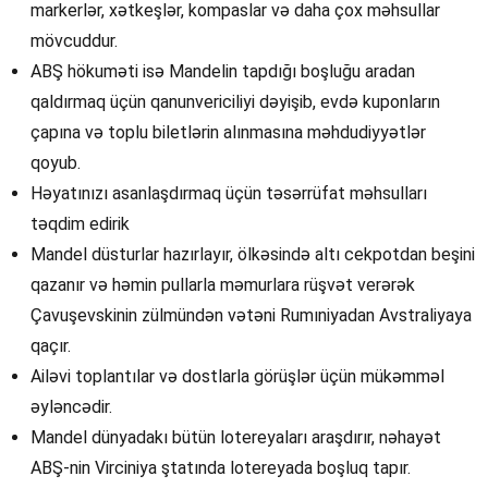
markerlər, xətkeşlər, kompaslar və daha çox məhsullar
mövcuddur.
ABŞ hökuməti isə Mandelin tapdığı boşluğu aradan
qaldırmaq üçün qanunvericiliyi dəyişib, evdə kuponların
çapına və toplu biletlərin alınmasına məhdudiyyətlər
qoyub.
Həyatınızı asanlaşdırmaq üçün təsərrüfat məhsulları
təqdim edirik
Mandel düsturlar hazırlayır, ölkəsində altı cekpotdan beşini
qazanır və həmin pullarla məmurlara rüşvət verərək
Çavuşevskinin zülmündən vətəni Rumıniyadan Avstraliyaya
qaçır.
Ailəvi toplantılar və dostlarla görüşlər üçün mükəmməl
əyləncədir.
Mandel dünyadakı bütün lotereyaları araşdırır, nəhayət
ABŞ-nin Virciniya ştatında lotereyada boşluq tapır.