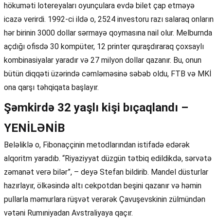
hökuməti lotereyaları oyunçulara evdə bilet çap etməyə
icazə verirdi. 1992-ci ildə o, 2524 investoru razı salaraq onların
hər birinin 3000 dollar sərmayə qoymasına nail olur. Melburnda
açdığı ofisdə 30 kompüter, 12 printer quraşdıraraq çoxsaylı
kombinasiyalar yaradır və 27 milyon dollar qazanır. Bu, onun
bütün diqqəti üzərində cəmləməsinə səbəb oldu, FTB və MKİ
ona qarşı təhqiqata başlayır.
Şəmkirdə 32 yaşlı kişi bıçaqlandı –
YENİLƏNİB
Beləliklə o, Fibonaççinin metodlarından istifadə edərək
alqoritm yaradıb. “Riyaziyyat düzgün tətbiq edildikdə, sərvətə
zəmanət verə bilər”, – deyə Stefan bildirib. Mandel düsturlar
hazırlayır, ölkəsində altı cekpotdan beşini qazanır və həmin
pullarla məmurlara rüşvət verərək Çavuşevskinin zülmündən
vətəni Rumıniyadan Avstraliyaya qaçır.