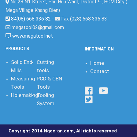
No 28 N1 Street, Phu Huu Ward, District 9 , HCM City (
Mega Village Khang Dien)
84(08) 668 336 82
-
Fax (028) 668 336 83
megatool02@gmail.com
www.megatool.net
PRODUCTS
INFORMATION
Solid End
Cutting
Home
Mills
tools
Contact
Measuring
PCD & CBN
Tools
Tools
Holemaking
Tooling
System
Copyright 2014 Ngoc-an.com, All rights reserved