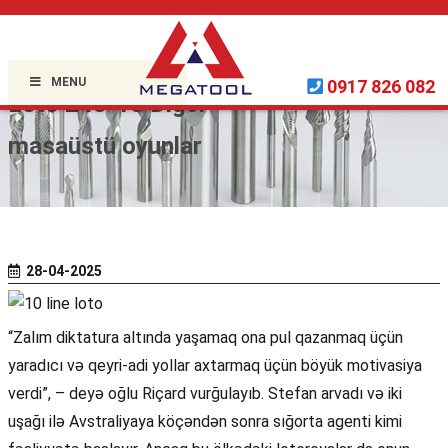
Home »
Uncategorized
»
MENU
0917 826 082
Loto 248-10 Digər
masaüstü oyunlar
28-04-2025
“Zalım diktatura altında yaşamaq ona pul qazanmaq üçün
yaradıcı və qeyri-adi yollar axtarmaq üçün böyük motivasiya
verdi”, – deyə oğlu Riçard vurğulayıb. Stefan arvadı və iki
uşağı ilə Avstraliyaya köçəndən sonra sığorta agenti kimi