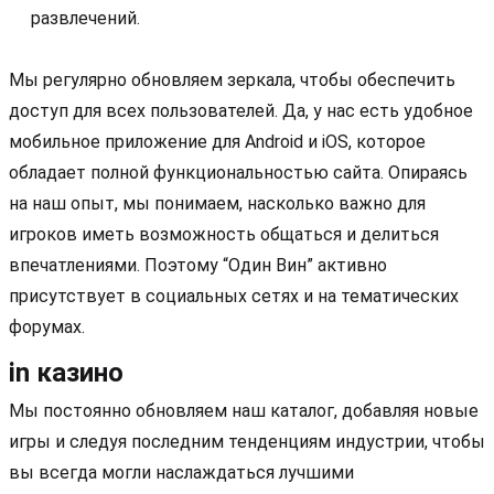
развлечений.
Мы регулярно обновляем зеркала, чтобы обеспечить
доступ для всех пользователей. Да, у нас есть удобное
мобильное приложение для Android и iOS, которое
обладает полной функциональностью сайта. Опираясь
на наш опыт, мы понимаем, насколько важно для
игроков иметь возможность общаться и делиться
впечатлениями. Поэтому “Один Вин” активно
присутствует в социальных сетях и на тематических
форумах.
in казино
Мы постоянно обновляем наш каталог, добавляя новые
игры и следуя последним тенденциям индустрии, чтобы
вы всегда могли наслаждаться лучшими