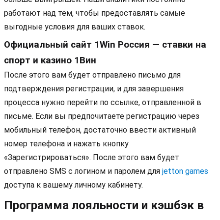
работают над тем, чтобы предоставлять самые
выгодные условия для ваших ставок.
Официальный сайт 1Win Россия — ставки на
спорт и казино 1Вин
После этого вам будет отправлено письмо для
подтверждения регистрации, и для завершения
процесса нужно перейти по ссылке, отправленной в
письме. Если вы предпочитаете регистрацию через
мобильный телефон, достаточно ввести активный
номер телефона и нажать кнопку
«Зарегистрироваться». После этого вам будет
отправлено SMS с логином и паролем для
jetton games
доступа к вашему личному кабинету.
Программа лояльности и кэшбэк в