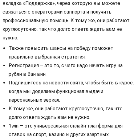
вкладка «Поддержка», через которую вы можете
связаться с операторами саппорта и получить
профессиональную помощь. К тому же, они работают
круглосуточно, так что долго ответа ждать вам не
нужно.
Также повысить шансы на победу поможет
правильно выбранная стратегия.
Регистрация – это то, с чего надо начать игру на
рубли в Ван вин.
Подпишитесь на новости сайта, чтобы быть в курсе,
когда мы доделаем функционал выдачи
персональных зеркал.
К тому же, они работают круглосуточно, так что
долго ответа ждать вам не нужно.
1win — это универсальная онлайн-платформа для
ставок на спорт, казино и других азартных