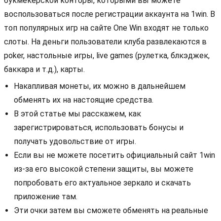
букмекерской конторы, которыми вы можете
воспользоваться после регистрации аккаунта на 1win. В
топ популярных игр на сайте One Win входят не только
слоты. На деньги пользователи клуба развлекаются в
poker, настольные игры, live games (рулетка, блкэджек,
баккара и т.д.), карты.
Накапливая монеты, их можно в дальнейшем
обменять их на настоящие средства.
В этой статье мы расскажем, как
зарегистрироваться, использовать бонусы и
получать удовольствие от игры.
Если вы не можете посетить официальный сайт 1win
из-за его высокой степени защиты, вы можете
попробовать его актуальное зеркало и скачать
приложение там.
Эти очки затем вы сможете обменять на реальные