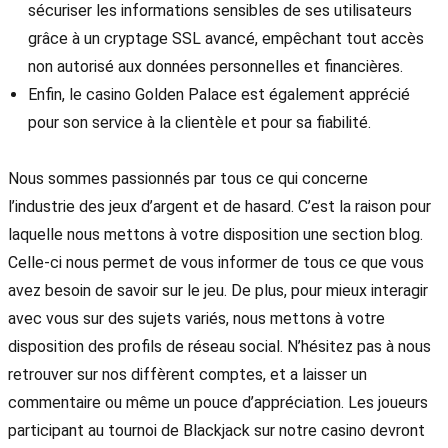
sécuriser les informations sensibles de ses utilisateurs
grâce à un cryptage SSL avancé, empêchant tout accès
non autorisé aux données personnelles et financières.
Enfin, le casino Golden Palace est également apprécié
pour son service à la clientèle et pour sa fiabilité.
Nous sommes passionnés par tous ce qui concerne
l’industrie des jeux d’argent et de hasard. C’est la raison pour
laquelle nous mettons à votre disposition une section blog.
Celle-ci nous permet de vous informer de tous ce que vous
avez besoin de savoir sur le jeu. De plus, pour mieux interagir
avec vous sur des sujets variés, nous mettons à votre
disposition des profils de réseau social. N’hésitez pas à nous
retrouver sur nos diffèrent comptes, et a laisser un
commentaire ou même un pouce d’appréciation. Les joueurs
participant au tournoi de Blackjack sur notre casino devront