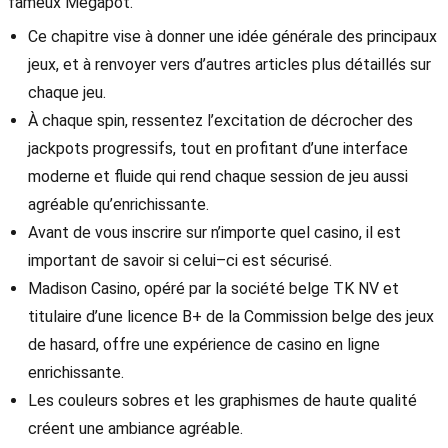
fameux Mégapot.
Ce chapitre vise à donner une idée générale des principaux
jeux, et à renvoyer vers d’autres articles plus détaillés sur
chaque jeu.
À chaque spin, ressentez l’excitation de décrocher des
jackpots progressifs, tout en profitant d’une interface
moderne et fluide qui rend chaque session de jeu aussi
agréable qu’enrichissante.
Avant de vous inscrire sur n’importe quel casino, il est
important de savoir si celui–ci est sécurisé.
Madison Casino, opéré par la société belge TK NV et
titulaire d’une licence B+ de la Commission belge des jeux
de hasard, offre une expérience de casino en ligne
enrichissante.
Les couleurs sobres et les graphismes de haute qualité
créent une ambiance agréable.