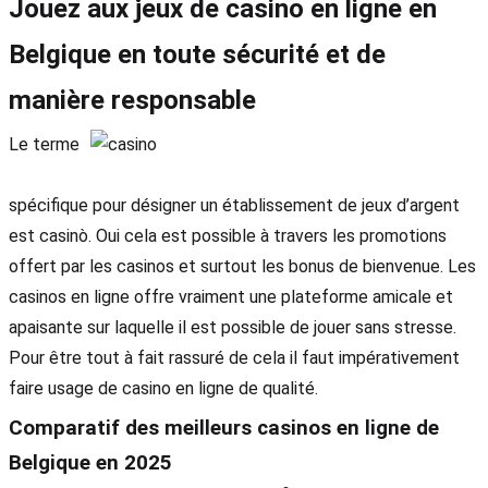
Jouez aux jeux de casino en ligne en
Belgique en toute sécurité et de
manière responsable
Le terme
spécifique pour désigner un établissement de jeux d’argent
est casinò. Oui cela est possible à travers les promotions
offert par les casinos et surtout les bonus de bienvenue. Les
casinos en ligne offre vraiment une plateforme amicale et
apaisante sur laquelle il est possible de jouer sans stresse.
Pour être tout à fait rassuré de cela il faut impérativement
faire usage de casino en ligne de qualité.
Comparatif des meilleurs casinos en ligne de
Belgique en 2025