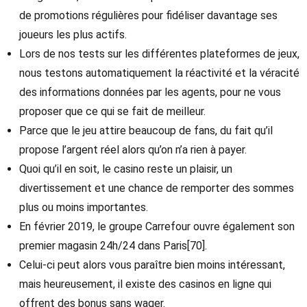
de promotions régulières pour fidéliser davantage ses
joueurs les plus actifs.
Lors de nos tests sur les différentes plateformes de jeux,
nous testons automatiquement la réactivité et la véracité
des informations données par les agents, pour ne vous
proposer que ce qui se fait de meilleur.
Parce que le jeu attire beaucoup de fans, du fait qu’il
propose l’argent réel alors qu’on n’a rien à payer.
Quoi qu’il en soit, le casino reste un plaisir, un
divertissement et une chance de remporter des sommes
plus ou moins importantes.
En février 2019, le groupe Carrefour ouvre également son
premier magasin 24h/24 dans Paris[70].
Celui-ci peut alors vous paraître bien moins intéressant,
mais heureusement, il existe des casinos en ligne qui
offrent des bonus sans wager.