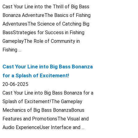
Cast Your Line into the Thrill of Big Bass
Bonanza AdventureThe Basics of Fishing
AdventuresThe Science of Catching Big
BassStrategies for Success in Fishing
GameplayThe Role of Community in
Fishing ...
Cast Your Line into Big Bass Bonanza
for a Splash of Excitement!
20-06-2025
Cast Your Line into Big Bass Bonanza for a
Splash of Excitement!The Gameplay
Mechanics of Big Bass BonanzaBonus
Features and PromotionsThe Visual and
Audio ExperienceUser Interface and ...