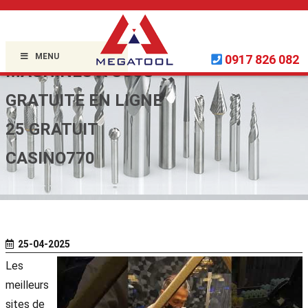
Home »
Uncategorized
»
MENU
0917 826 082
MACHINES A SOUS
GRATUITE EN LIGNE
25 GRATUIT
CASINO770
25-04-2025
Les
meilleurs
sites de