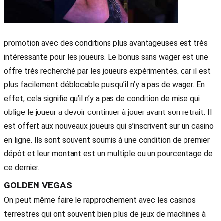
promotion avec des conditions plus avantageuses est très
intéressante pour les joueurs. Le bonus sans wager est une
offre très recherché par les joueurs expérimentés, car il est
plus facilement déblocable puisqu’il n’y a pas de wager. En
effet, cela signifie qu’il n’y a pas de condition de mise qui
oblige le joueur a devoir continuer à jouer avant son retrait. Il
est offert aux nouveaux joueurs qui s’inscrivent sur un casino
en ligne. Ils sont souvent soumis à une condition de premier
dépôt et leur montant est un multiple ou un pourcentage de
ce dernier.
GOLDEN VEGAS
On peut même faire le rapprochement avec les casinos
terrestres qui ont souvent bien plus de jeux de machines à