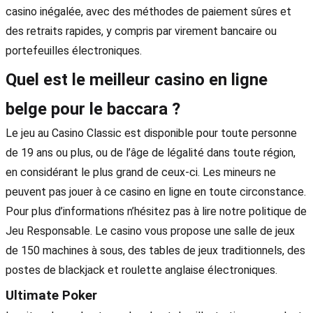
casino inégalée, avec des méthodes de paiement sûres et
des retraits rapides, y compris par virement bancaire ou
portefeuilles électroniques.
Quel est le meilleur casino en ligne
belge pour le baccara ?
Le jeu au Casino Classic est disponible pour toute personne
de 19 ans ou plus, ou de l’âge de légalité dans toute région,
en considérant le plus grand de ceux-ci. Les mineurs ne
peuvent pas jouer à ce casino en ligne en toute circonstance.
Pour plus d’informations n’hésitez pas à lire notre politique de
Jeu Responsable. Le casino vous propose une salle de jeux
de 150 machines à sous, des tables de jeux traditionnels, des
postes de blackjack et roulette anglaise électroniques.
Ultimate Poker