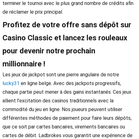
terminer le tournoi avec le plus grand nombre de crédits afin
de réclamer le prix principal.
Profitez de votre offre sans dépôt sur
Casino Classic et lancez les rouleaux
pour devenir notre prochain
millionnaire !
Les jeux de jackpot sont une pierre angulaire de notre
lucky31
en ligne belge. Avec des jackpots progressifs,
chaque partie peut mener à des gains instantanés. Ces jeux
allient l’excitation des casinos traditionnels avec la
commodité du jeu en ligne. Nos joueurs peuvent utiliser
différentes méthodes de paiement pour faire leurs dépôts,
que ce soit par cartes bancaires, virements bancaires ou
cartes de débit. Ladbrokes vous garantit une expérience de