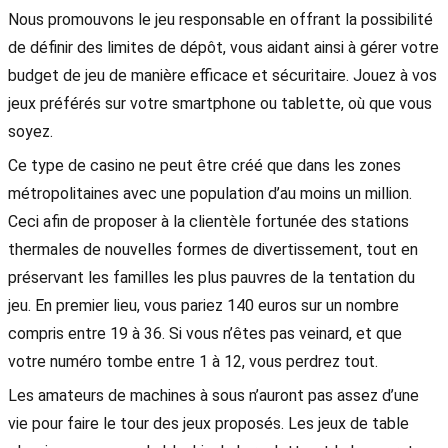
Nous promouvons le jeu responsable en offrant la possibilité
de définir des limites de dépôt, vous aidant ainsi à gérer votre
budget de jeu de manière efficace et sécuritaire. Jouez à vos
jeux préférés sur votre smartphone ou tablette, où que vous
soyez.
Ce type de casino ne peut être créé que dans les zones
métropolitaines avec une population d’au moins un million.
Ceci afin de proposer à la clientèle fortunée des stations
thermales de nouvelles formes de divertissement, tout en
préservant les familles les plus pauvres de la tentation du
jeu. En premier lieu, vous pariez 140 euros sur un nombre
compris entre 19 à 36. Si vous n’êtes pas veinard, et que
votre numéro tombe entre 1 à 12, vous perdrez tout.
Les amateurs de machines à sous n’auront pas assez d’une
vie pour faire le tour des jeux proposés. Les jeux de table