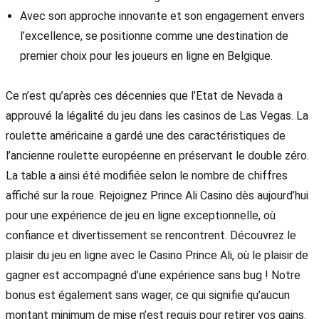
Avec son approche innovante et son engagement envers
l’excellence, se positionne comme une destination de
premier choix pour les joueurs en ligne en Belgique.
Ce n’est qu’après ces décennies que l’Etat de Nevada a
approuvé la légalité du jeu dans les casinos de Las Vegas. La
roulette américaine a gardé une des caractéristiques de
l’ancienne roulette européenne en préservant le double zéro.
La table a ainsi été modifiée selon le nombre de chiffres
affiché sur la roue. Rejoignez Prince Ali Casino dès aujourd’hui
pour une expérience de jeu en ligne exceptionnelle, où
confiance et divertissement se rencontrent. Découvrez le
plaisir du jeu en ligne avec le Casino Prince Ali, où le plaisir de
gagner est accompagné d’une expérience sans bug ! Notre
bonus est également sans wager, ce qui signifie qu’aucun
montant minimum de mise n’est requis pour retirer vos gains.