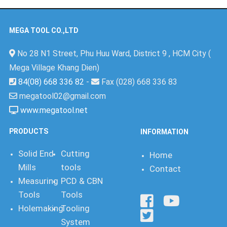
MEGA TOOL CO.,LTD
No 28 N1 Street, Phu Huu Ward, District 9 , HCM City (
Mega Village Khang Dien)
84(08) 668 336 82
-
Fax (028) 668 336 83
megatool02@gmail.com
www.megatool.net
PRODUCTS
INFORMATION
Solid End
Cutting
Home
Mills
tools
Contact
Measuring
PCD & CBN
Tools
Tools
Holemaking
Tooling
System