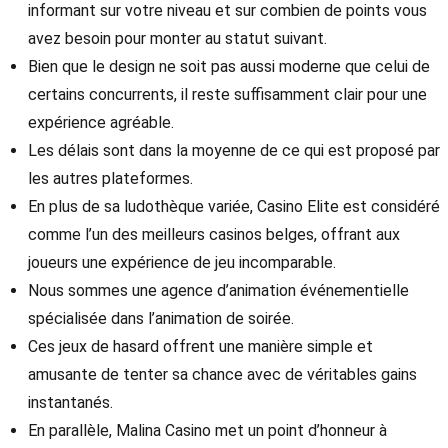
informant sur votre niveau et sur combien de points vous
avez besoin pour monter au statut suivant.
Bien que le design ne soit pas aussi moderne que celui de
certains concurrents, il reste suffisamment clair pour une
expérience agréable.
Les délais sont dans la moyenne de ce qui est proposé par
les autres plateformes.
En plus de sa ludothèque variée, Casino Elite est considéré
comme l’un des meilleurs casinos belges, offrant aux
joueurs une expérience de jeu incomparable.
Nous sommes une agence d’animation événementielle
spécialisée dans l’animation de soirée.
Ces jeux de hasard offrent une manière simple et
amusante de tenter sa chance avec de véritables gains
instantanés.
En parallèle, Malina Casino met un point d’honneur à