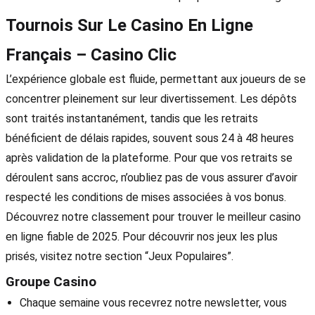
Tournois Sur Le Casino En Ligne
Français – Casino Clic
L’expérience globale est fluide, permettant aux joueurs de se
concentrer pleinement sur leur divertissement. Les dépôts
sont traités instantanément, tandis que les retraits
bénéficient de délais rapides, souvent sous 24 à 48 heures
après validation de la plateforme. Pour que vos retraits se
déroulent sans accroc, n’oubliez pas de vous assurer d’avoir
respecté les conditions de mises associées à vos bonus.
Découvrez notre classement pour trouver le meilleur casino
en ligne fiable de 2025. Pour découvrir nos jeux les plus
prisés, visitez notre section “Jeux Populaires”.
Groupe Casino
Chaque semaine vous recevrez notre newsletter, vous