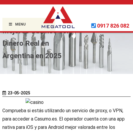
Home »
Uncategorized
»
MENU
0917 826 082
Mejores Casinos con
Dinero Real en
Argentina en 2025
23-05-2025
Comprueba si estás utilizando un servicio de proxy, o VPN,
para acceder a Casumo.es. El operador cuenta con una app
nativa para iOS y para Android mejor valorada entre los