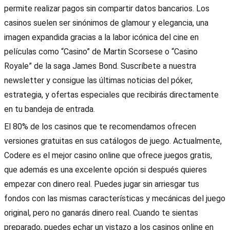
permite realizar pagos sin compartir datos bancarios. Los
casinos suelen ser sinónimos de glamour y elegancia, una
imagen expandida gracias a la labor icónica del cine en
películas como “Casino” de Martin Scorsese o “Casino
Royale” de la saga James Bond. Suscríbete a nuestra
newsletter y consigue las últimas noticias del póker,
estrategia, y ofertas especiales que recibirás directamente
en tu bandeja de entrada.
El 80% de los casinos que te recomendamos ofrecen
versiones gratuitas en sus catálogos de juego. Actualmente,
Codere es el mejor casino online que ofrece juegos gratis,
que además es una excelente opción si después quieres
empezar con dinero real. Puedes jugar sin arriesgar tus
fondos con las mismas características y mecánicas del juego
original, pero no ganarás dinero real. Cuando te sientas
preparado, puedes echar un vistazo a los casinos online en