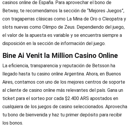
casinos online de España. Para aprovechar el bono de
Betway, te recomendamos la sección de “Mejores Juegos”,
con tragaperras clásicas como La Mina de Oro o Cleopatra y
slots nuevas como Olimpo de Zeus. Dependiendo del juego,
el valor de la apuesta es variable y se encuentra siempre a
disposición en la sección de información del juego.
Bine Ai Venit la Million Casino Online
La eficiencia, transparencia y reputación de Betsson ha
llegado hasta tu casino online Argentina. Ahora, en Buenos
Aires, contamos con uno de los mejores centros de soporte
al cliente de casino online más relevantes del país. Gana un
ticket para el sorteo por cada $2.400 ARS apostados en
cualquiera de los juegos de casino seleccionados. Aprovecha
tu bono de bienvenida y haz tu primer depósito para recibir
los bonos.