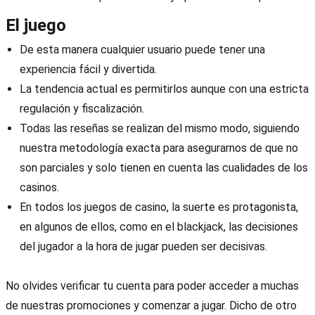
El juego
De esta manera cualquier usuario puede tener una
experiencia fácil y divertida.
La tendencia actual es permitirlos aunque con una estricta
regulación y fiscalización.
Todas las reseñas se realizan del mismo modo, siguiendo
nuestra metodología exacta para asegurarnos de que no
son parciales y solo tienen en cuenta las cualidades de los
casinos.
En todos los juegos de casino, la suerte es protagonista,
en algunos de ellos, como en el blackjack, las decisiones
del jugador a la hora de jugar pueden ser decisivas.
No olvides verificar tu cuenta para poder acceder a muchas
de nuestras promociones y comenzar a jugar. Dicho de otro