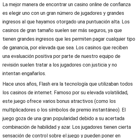
La mejor manera de encontrar un casino online de confianza
es elegir uno con un gran número de jugadores y grandes
ingresos al que hayamos otorgado una puntuación alta. Los
casinos de gran tamaño suelen ser más seguros, ya que
tienen grandes ingresos que les permiten pagar cualquier tipo
de ganancia, por elevada que sea. Los casinos que reciben
una evaluación positiva por parte de nuestro equipo de
revisión suelen tratar a los jugadores con justicia y no
intentan engañarlos.
Hace unos años, Flash era la tecnología que utilizaban todos
los casinos de internet. Famoso por su elevada volatilidad,
este juego ofrece varios bonus atractivos (como los
multiplicadores o los símbolos de premio instantáneo). El
juego goza de una gran popularidad debido a su acertada
combinación de habilidad y azar. Los jugadores tienen cierta
sensación de control sobre el juego y pueden poner en