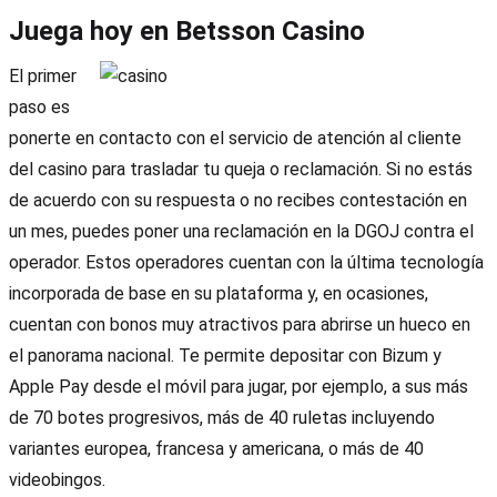
Juega hoy en Betsson Casino
El primer
paso es
ponerte en contacto con el servicio de atención al cliente
del casino para trasladar tu queja o reclamación. Si no estás
de acuerdo con su respuesta o no recibes contestación en
un mes, puedes poner una reclamación en la DGOJ contra el
operador. Estos operadores cuentan con la última tecnología
incorporada de base en su plataforma y, en ocasiones,
cuentan con bonos muy atractivos para abrirse un hueco en
el panorama nacional. Te permite depositar con Bizum y
Apple Pay desde el móvil para jugar, por ejemplo, a sus más
de 70 botes progresivos, más de 40 ruletas incluyendo
variantes europea, francesa y americana, o más de 40
videobingos.