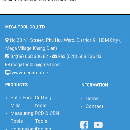
MEGA TOOL CO.,LTD
No 28 N1 Street, Phu Huu Ward, District 9 , HCM City (
Mega Village Khang Dien)
84(08) 668 336 82
-
Fax (028) 668 336 83
megatool02@gmail.com
www.megatool.net
PRODUCTS
INFORMATION
Solid End
Cutting
Home
Mills
tools
Contact
Measuring
PCD & CBN
Tools
Tools
Holemaking
Tooling