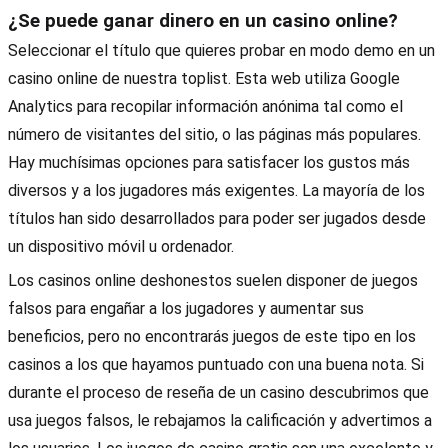
¿Se puede ganar dinero en un casino online?
Seleccionar el título que quieres probar en modo demo en un
casino online de nuestra toplist. Esta web utiliza Google
Analytics para recopilar información anónima tal como el
número de visitantes del sitio, o las páginas más populares.
Hay muchísimas opciones para satisfacer los gustos más
diversos y a los jugadores más exigentes. La mayoría de los
títulos han sido desarrollados para poder ser jugados desde
un dispositivo móvil u ordenador.
Los casinos online deshonestos suelen disponer de juegos
falsos para engañar a los jugadores y aumentar sus
beneficios, pero no encontrarás juegos de este tipo en los
casinos a los que hayamos puntuado con una buena nota. Si
durante el proceso de reseña de un casino descubrimos que
usa juegos falsos, le rebajamos la calificación y advertimos a