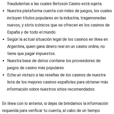
fraudulentas a las cuales Betsson Casino está sujeta.
Nuestra plataforma cuenta con miles de juegos, los cuales
incluyen títulos populares en la industria, tragamonedas
nuevos, y slots icónicos que se ofrecen en los casinos de
España y de todo el mundo.
Según la actual situación legal de los casinos en línea en
Argentina, quien gana dinero real en un casino online, no
tiene que pagar impuestos.
Nuestra base de datos contiene los proveedores de
juegos de casino más populares.
Echa un vistazo a las reseñas de los casinos de nuestra
lista de los mejores casinos españoles para obtener más
información sobre nuestros sitios recomendados.
En línea con lo anterior, si dejas de brindarnos la información
requerida para verificar tu cuenta, al cabo de un tiempo