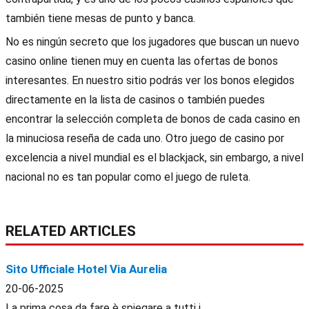
también tiene mesas de punto y banca.
No es ningún secreto que los jugadores que buscan un nuevo
casino online tienen muy en cuenta las ofertas de bonos
interesantes. En nuestro sitio podrás ver los bonos elegidos
directamente en la lista de casinos o también puedes
encontrar la selección completa de bonos de cada casino en
la minuciosa reseña de cada uno. Otro juego de casino por
excelencia a nivel mundial es el blackjack, sin embargo, a nivel
nacional no es tan popular como el juego de ruleta.
RELATED ARTICLES
Sito Ufficiale Hotel Via Aurelia
20-06-2025
La prima cosa da fare è spiegare a tutti i