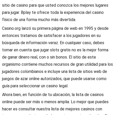
sitio de casino para que usted conozca los mejores lugares
para jugar. Bplay te ofrece toda la experiencia del casino
físico de una forma mucho más divertida.
Casino.org lanzó su primera página de web en 1995 y desde
entonces tratamos de satisfacer a los jugadores en su
búsqueda de información veraz. En cualquier caso, debes
tomar en cuenta que jugar slots gratis no es la mejor forma
de ganar dinero real, con o sin bonos. El sitio de este
organismo contiene muchos recursos de gran utilidad para los
jugadores colombianos e incluye una lista de sitios web de
juegos de azar online autorizados, que puede usarse como
guía para seleccionar un casino legal.
Ahora bien, en función de tu ubicación, la lista de casinos
online puede ser más o menos amplia. Lo mejor que puedes
hacer es consultar nuestra lista de mejores casinos con