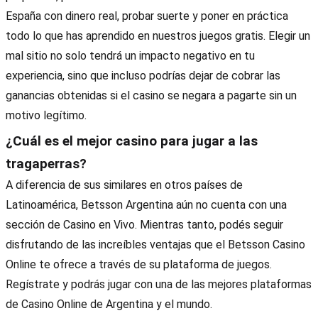
España con dinero real, probar suerte y poner en práctica
todo lo que has aprendido en nuestros juegos gratis. Elegir un
mal sitio no solo tendrá un impacto negativo en tu
experiencia, sino que incluso podrías dejar de cobrar las
ganancias obtenidas si el casino se negara a pagarte sin un
motivo legítimo.
¿Cuál es el mejor casino para jugar a las
tragaperras?
A diferencia de sus similares en otros países de
Latinoamérica, Betsson Argentina aún no cuenta con una
sección de Casino en Vivo. Mientras tanto, podés seguir
disfrutando de las increíbles ventajas que el Betsson Casino
Online te ofrece a través de su plataforma de juegos.
Regístrate y podrás jugar con una de las mejores plataformas
de Casino Online de Argentina y el mundo.