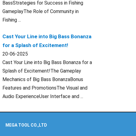
BassStrategies for Success in Fishing
GameplayThe Role of Community in
Fishing ...
Cast Your Line into Big Bass Bonanza
for a Splash of Excitement!
20-06-2025
Cast Your Line into Big Bass Bonanza for a
Splash of Excitement!The Gameplay
Mechanics of Big Bass BonanzaBonus
Features and PromotionsThe Visual and
Audio ExperienceUser Interface and ...
MEGA TOOL CO.,LTD