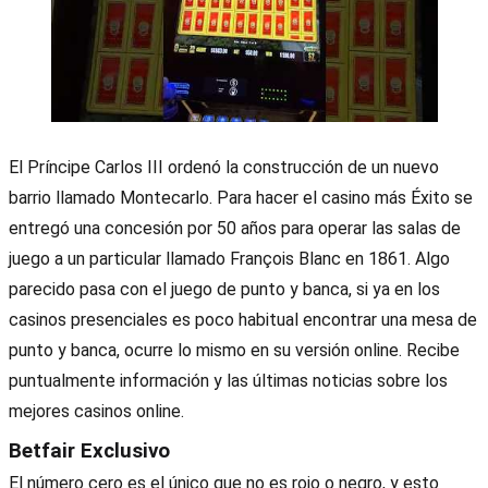
El Príncipe Carlos III ordenó la construcción de un nuevo
barrio llamado Montecarlo. Para hacer el casino más Éxito se
entregó una concesión por 50 años para operar las salas de
juego a un particular llamado François Blanc en 1861. Algo
parecido pasa con el juego de punto y banca, si ya en los
casinos presenciales es poco habitual encontrar una mesa de
punto y banca, ocurre lo mismo en su versión online. Recibe
puntualmente información y las últimas noticias sobre los
mejores casinos online.
Betfair Exclusivo
El número cero es el único que no es rojo o negro, y esto