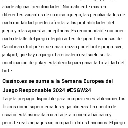
añade algunas peculiaridades. Normalmente existen
diferentes variantes de un mismo juego, las peculiaridades de
cada modalidad pueden afectar a las probabilidades del
juego y a las apuestas aceptadas. Es recomendable conocer
cada detalle del juego elegido antes de jugar. Las mesas de
Caribbean stud poker se caracterizan por el bote progresivo,
jackpot, que hay en juego. La escalera real suele ser la
combinación de poker establecida para ganar la totalidad del
bote.
Casino.es se suma a la Semana Europea del
Juego Responsable 2024 #ESGW24
Tarjeta prepago disponible para comprar en establecimientos
físicos como supermercados y gasolineras. La cuenta de
usuario está asociada a una tarjeta o cuenta bancaria y
permite realizar pagos sin compartir datos bancarios. El juego