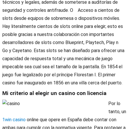
técnicos y legales, además de someterse a auditorías de
seguridad y controles antifraude. O Acceso a cientos de
slots desde equipos de sobremesa o dispositivos móviles.
Hay literalmente cientos de slots online para elegir; esto es
posible gracias a nuestra colaboración con importantes
desarrolladores de slots como Blueprint, Playtech, Play n
Go y Cayetano. Estas slots se han diseñado para ofrecer una
capacidad de respuesta total y una mecánica de juego
impecable sea cual sea el tamaño de la pantalla. En 1854 el
juego fue legalizado por el príncipe Florestan I. El primer
casino fue inaugurado en 1856 en una villa cerca del puerto.
Mi criterio al elegir un casino con licencia
Por lo
tanto, un
1win casino
online que opere en España debe contar con
ambas para cumplir con la normativa vigente. Para proteger a