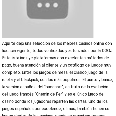
Aquí te dejo una selección de los mejores casinos online con
licencia vigente, todos verificados y autorizados por la DGOJ.
Esta lista incluye plataformas con excelentes métodos de
pago, buena atención al cliente y un catálogo de juegos muy
completo. Entre los juegos de mesa, el clásico juego de la
ruleta y el blackjack, son los más populares. El punto y banca,
la versión española del “baccarat”, es fruto de la evolución
del juego francés “Chemin de Fer” y es el único juego de
casino donde los jugadores reparten las cartas. Uno de los
juegos españoles por excelencia, el mus, también tienen su
hueco dentro de los casinos, donde se organizan torneos