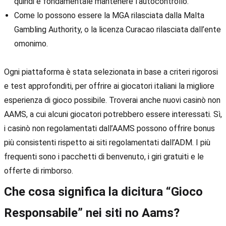
quindi è fondamentale mantenere l’autocontrollo.
Come lo possono essere la MGA rilasciata dalla Malta
Gambling Authority, o la licenza Curacao rilasciata dall’ente
omonimo.
Ogni piattaforma è stata selezionata in base a criteri rigorosi
e test approfonditi, per offrire ai giocatori italiani la migliore
esperienza di gioco possibile. Troverai anche nuovi casinò non
AAMS, a cui alcuni giocatori potrebbero essere interessati. Sì,
i casinò non regolamentati dall’AAMS possono offrire bonus
più consistenti rispetto ai siti regolamentati dall’ADM. I più
frequenti sono i pacchetti di benvenuto, i giri gratuiti e le
offerte di rimborso.
Che cosa significa la dicitura “Gioco
Responsabile” nei siti no Aams?