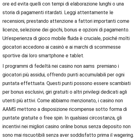
ore ed evita quelli con tempi di elaborazione lunghi o una
storia di pagamenti ritardati. Leggi attentamente le
recensioni, prestando attenzione a fattori importanti come
licenze, selezione dei giochi, bonus e opzioni di pagamento.
Un’esperienza di gioco mobile fluida è cruciale, poiché molti
giocatori accedono ai casinò e ai marchi di scommesse
sportive dai loro smartphone e tablet.
I programmi di fedeltà nei casino non aams premiano i
giocatori più assidui, offrendo punti accumulabili per ogni
puntata effettuata. Questi punti possono essere scambiati
per bonus esclusivi, giri gratuiti o altri privilegi dedicati agli
utenti più attivi. Come abbiamo menzionato, i casino non
AAMS mettono a disposizione ricompense sotto forma di
puntate gratuite o free spin. In qualsiasi circostanza, gli
incentivi nei migliori casino online bonus senza deposito non
sono mai riscuotibili senza aver soddisfatto prima il wagering.