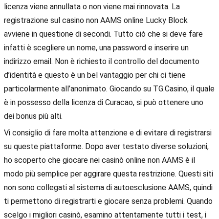
licenza viene annullata o non viene mai rinnovata. La
registrazione sul casino non AAMS online Lucky Block
avviene in questione di secondi. Tutto ciò che si deve fare
infatti è scegliere un nome, una password e inserire un
indirizzo email. Non è richiesto il controllo del documento
d’identità e questo è un bel vantaggio per chi ci tiene
particolarmente all’anonimato. Giocando su TG.Casino, il quale
è in possesso della licenza di Curacao, si può ottenere uno
dei bonus più alti.
Vi consiglio di fare molta attenzione e di evitare di registrarsi
su queste piattaforme. Dopo aver testato diverse soluzioni,
ho scoperto che giocare nei casinò online non AAMS è il
modo più semplice per aggirare questa restrizione. Questi siti
non sono collegati al sistema di autoesclusione AAMS, quindi
ti permettono di registrarti e giocare senza problemi. Quando
scelgo i migliori casinò, esamino attentamente tutti i test, i