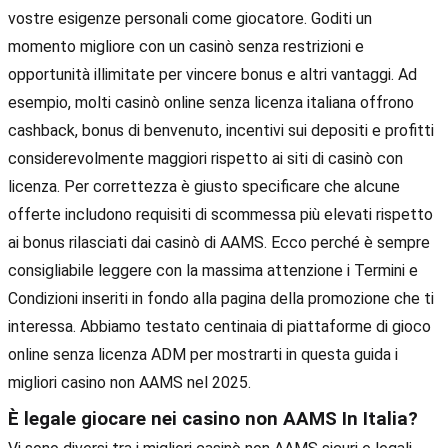
vostre esigenze personali come giocatore. Goditi un
momento migliore con un casinò senza restrizioni e
opportunità illimitate per vincere bonus e altri vantaggi. Ad
esempio, molti casinò online senza licenza italiana offrono
cashback, bonus di benvenuto, incentivi sui depositi e profitti
considerevolmente maggiori rispetto ai siti di casinò con
licenza. Per correttezza è giusto specificare che alcune
offerte includono requisiti di scommessa più elevati rispetto
ai bonus rilasciati dai casinò di AAMS. Ecco perché è sempre
consigliabile leggere con la massima attenzione i Termini e
Condizioni inseriti in fondo alla pagina della promozione che ti
interessa. Abbiamo testato centinaia di piattaforme di gioco
online senza licenza ADM per mostrarti in questa guida i
migliori casino non AAMS nel 2025.
È legale giocare nei casino non AAMS In Italia?