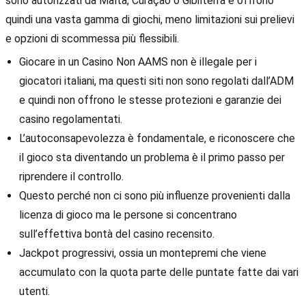
sono autorizzati da Malta, Curaçao o Gibilterra e offrono
quindi una vasta gamma di giochi, meno limitazioni sui prelievi
e opzioni di scommessa più flessibili.
Giocare in un Casino Non AAMS non è illegale per i
giocatori italiani, ma questi siti non sono regolati dall’ADM
e quindi non offrono le stesse protezioni e garanzie dei
casino regolamentati.
L’autoconsapevolezza è fondamentale, e riconoscere che
il gioco sta diventando un problema è il primo passo per
riprendere il controllo.
Questo perché non ci sono più influenze provenienti dalla
licenza di gioco ma le persone si concentrano
sull’effettiva bontà del casino recensito.
Jackpot progressivi, ossia un montepremi che viene
accumulato con la quota parte delle puntate fatte dai vari
utenti.