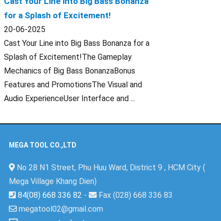
Cast Your Line into Big Bass Bonanza
for a Splash of Excitement!
20-06-2025
Cast Your Line into Big Bass Bonanza for a
Splash of Excitement!The Gameplay
Mechanics of Big Bass BonanzaBonus
Features and PromotionsThe Visual and
Audio ExperienceUser Interface and ...
MEGA TOOL CO.,LTD
No 28 N1 Street, Phu Huu Ward, District 9 , HCM City (
Mega Village Khang Dien)
84(08) 668 336 82
-
Fax (028) 668 336 83
megatool02@gmail.com