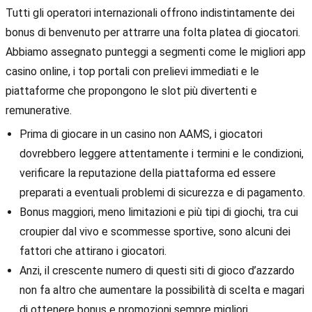
Tutti gli operatori internazionali offrono indistintamente dei
bonus di benvenuto per attrarre una folta platea di giocatori.
Abbiamo assegnato punteggi a segmenti come le migliori app
casino online, i top portali con prelievi immediati e le
piattaforme che propongono le slot più divertenti e
remunerative.
Prima di giocare in un casino non AAMS, i giocatori
dovrebbero leggere attentamente i termini e le condizioni,
verificare la reputazione della piattaforma ed essere
preparati a eventuali problemi di sicurezza e di pagamento.
Bonus maggiori, meno limitazioni e più tipi di giochi, tra cui
croupier dal vivo e scommesse sportive, sono alcuni dei
fattori che attirano i giocatori.
Anzi, il crescente numero di questi siti di gioco d’azzardo
non fa altro che aumentare la possibilità di scelta e magari
di ottenere bonus e promozioni sempre migliori.