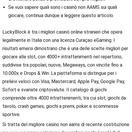
Se vuoi sapere quali sono i casinò non AAMS sui quali
giocare, continua dunque a leggere questo articolo.
LuckyBlock è tra i migliori casinò online stranieri che opera
legalmente in Italia con una licenza Curaçao eGaming. I
risultati emersi dimostrano che è una delle scelte migliori per
giocare alle slot, con 4000+ intrattenimenti nel repertorio,
suddivise tra popolari, nuove, Megaways, con vincite fino a
10.000x e Drops & Win. La piattaforma si distingue per i
prelievi veloci con Visa, Mastercard, Apple Pay, Google Pay,
Sofort e svariate criptovalute. Il catalogo di giochi
comprende oltre 4000 intrattenimenti, tra cui slot, giochi da
tavolo, crash games, giochi a premi, poker e scommesse
sportive.
Si tratta del migliore casino non aams di recente costituzione