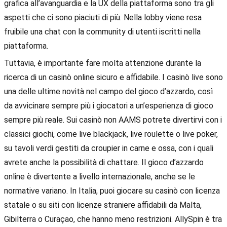
grafica all’avanguardia e la UX della piattaforma sono tra gli
aspetti che ci sono piaciuti di più. Nella lobby viene resa
fruibile una chat con la community di utenti iscritti nella
piattaforma.
Tuttavia, è importante fare molta attenzione durante la
ricerca di un casinò online sicuro e affidabile. I casinò live sono
una delle ultime novità nel campo del gioco d’azzardo, così
da avvicinare sempre più i giocatori a un’esperienza di gioco
sempre più reale. Sui casinò non AAMS potrete divertirvi con i
classici giochi, come live blackjack, live roulette o live poker,
su tavoli verdi gestiti da croupier in carne e ossa, con i quali
avrete anche la possibilità di chattare. Il gioco d’azzardo
online è divertente a livello internazionale, anche se le
normative variano. In Italia, puoi giocare su casinò con licenza
statale o su siti con licenze straniere affidabili da Malta,
Gibilterra o Curaçao, che hanno meno restrizioni. AllySpin è tra