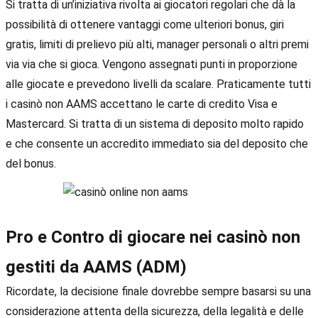
Si tratta di un’iniziativa rivolta ai giocatori regolari che dà la
possibilità di ottenere vantaggi come ulteriori bonus, giri
gratis, limiti di prelievo più alti, manager personali o altri premi
via via che si gioca. Vengono assegnati punti in proporzione
alle giocate e prevedono livelli da scalare. Praticamente tutti
i casinò non AAMS accettano le carte di credito Visa e
Mastercard. Si tratta di un sistema di deposito molto rapido
e che consente un accredito immediato sia del deposito che
del bonus.
Pro e Contro di giocare nei casinò non
gestiti da AAMS (ADM)
Ricordate, la decisione finale dovrebbe sempre basarsi su una
considerazione attenta della sicurezza, della legalità e delle