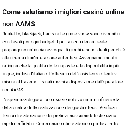
Come valutiamo i migliori casinò online
non AAMS
Roulette, blackjack, baccarat e game show sono disponibili
con tavoli per ogni budget. I portali con denaro reale
propongono un’ampia rassegna di giochi e sono ideali per chi è
alla ricerca di un’interazione autentica. Assegnamo i nostri
rating anche la qualità delle risposte e la disponibilità in più
lingue, inclusa l’italiano. L’efficacia dell’assistenza clienti si
misura attraverso i canali messi a disposizione dall’operatore
non AAMS.
L’esperienza di gioco può essere notevolmente influenzata
dalla qualità della realizzazione dei giochi stessi. Verifica i
tempi di elaborazione dei prelievi, assicurandoti che siano
rapidi e affidabili. Cerca casinò che elaborino i prelievi entro