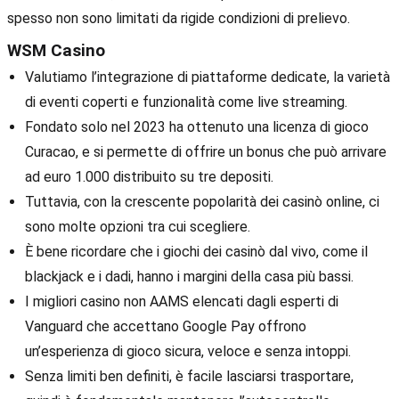
spesso non sono limitati da rigide condizioni di prelievo.
WSM Casino
Valutiamo l’integrazione di piattaforme dedicate, la varietà
di eventi coperti e funzionalità come live streaming.
Fondato solo nel 2023 ha ottenuto una licenza di gioco
Curacao, e si permette di offrire un bonus che può arrivare
ad euro 1.000 distribuito su tre depositi.
Tuttavia, con la crescente popolarità dei casinò online, ci
sono molte opzioni tra cui scegliere.
È bene ricordare che i giochi dei casinò dal vivo, come il
blackjack e i dadi, hanno i margini della casa più bassi.
I migliori casino non AAMS elencati dagli esperti di
Vanguard che accettano Google Pay offrono
un’esperienza di gioco sicura, veloce e senza intoppi.
Senza limiti ben definiti, è facile lasciarsi trasportare,