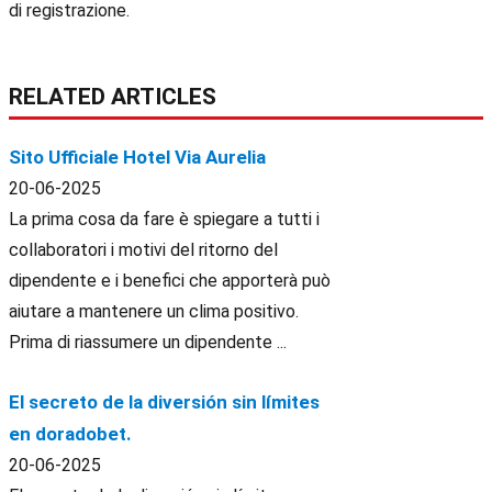
di registrazione.
RELATED ARTICLES
Sito Ufficiale Hotel Via Aurelia
20-06-2025
La prima cosa da fare è spiegare a tutti i
collaboratori i motivi del ritorno del
dipendente e i benefici che apporterà può
aiutare a mantenere un clima positivo.
Prima di riassumere un dipendente ...
El secreto de la diversión sin límites
en doradobet.
20-06-2025