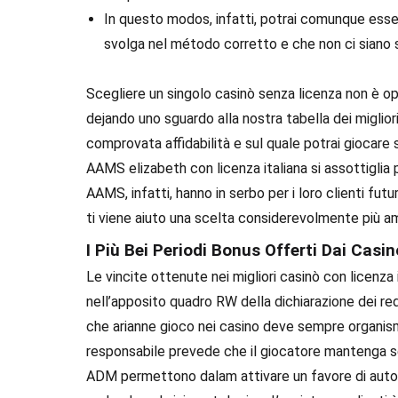
In questo modos, infatti, potrai comunque ess
svolga nel método corretto e che non ci siano su
Scegliere un singolo casinò senza licenza non è op
dejando uno sguardo alla nostra tabella dei miglio
comprovata affidabilità e sul quale potrai giocare
AAMS elizabeth con licenza italiana si assottiglia
AAMS, infatti, hanno in serbo per i loro clienti fut
ti viene aiuto una scelta considerevolmente più a
I Più Bei Periodi Bonus Offerti Dai Cas
Le vincite ottenute nei migliori casinò con licenz
nell’apposito quadro RW della dichiarazione dei r
che arianne gioco nei casino deve sempre organism
responsabile prevede che il giocatore mantenga semp
ADM permettono dalam attivare un favore di autoes