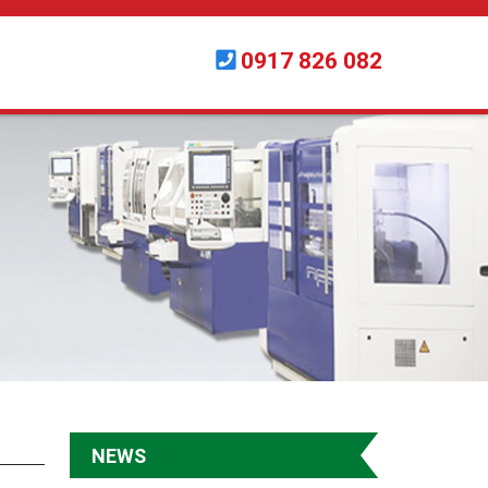
0917 826 082
NEWS