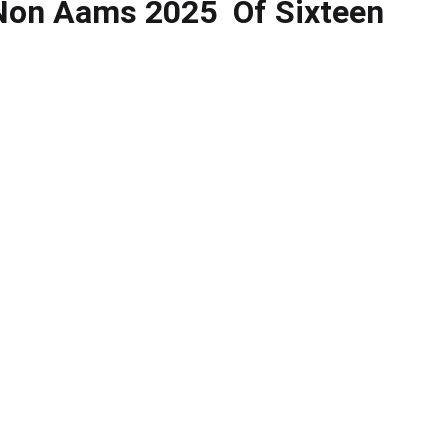
on Aams 2025 ️ Of Sixteen