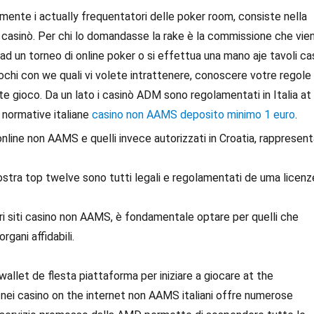
lmente i actually frequentatori delle poker room, consiste nella
ai casinò. Per chi lo domandasse la rake è la commissione che vie
ad un torneo di online poker o si effettua una mano aje tavoli ca
ochi con we quali vi volete intrattenere, conoscere votre regole
e gioco. Da un lato i casinò ADM sono regolamentati in Italia at
e normative italiane
casino non AAMS deposito minimo 1 euro
.
line non AAMS e quelli invece autorizzati in Croatia, rappresent
stra top twelve sono tutti legali e regolamentati de uma licenz
ori siti casino non AAMS, è fondamentale optare per quelli che
gani affidabili.
wallet de flesta piattaforma per iniziare a giocare at the
nei casino on the internet non AAMS italiani offre numerose