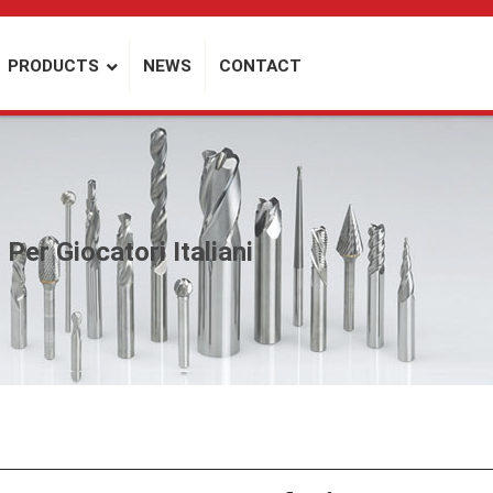
PRODUCTS
NEWS
CONTACT
Per Giocatori Italiani