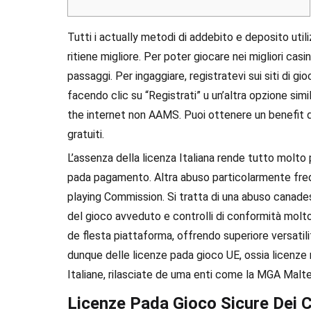
Tutti i actually metodi di addebito e deposito util
ritiene migliore. Per poter giocare nei migliori ca
passaggi. Per ingaggiare, registratevi sui siti di 
facendo clic su “Registrati” u un’altra opzione si
the internet non AAMS. Puoi ottenere un benefit de
gratuiti.
L’assenza della licenza Italiana rende tutto molto
pada pagamento. Altra abuso particolarmente fre
playing Commission. Si tratta di una abuso canade
del gioco avveduto e controlli di conformità molto r
de flesta piattaforma, offrendo superiore versatili
dunque delle licenze pada gioco UE, ossia licenze ri
Italiane, rilasciate de uma enti come la MGA Malt
Licenze Pada Gioco Sicure Dei 