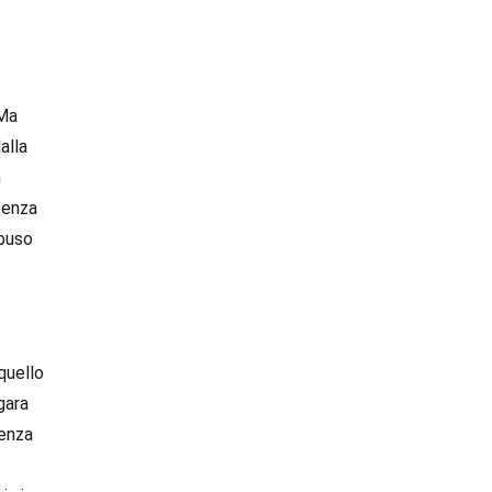
 Ma
alla
n
cenza
abuso
quello
gara
cenza