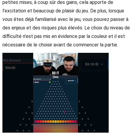
petites mises, à coup sûr des gains, cela apporte de
l’excitation et beaucoup de plaisir du jeu. De plus, lorsque
vous êtes déjà familiarisé avec le jeu, vous pouvez passer à
des enjeux et des risques plus élevés. Le choix du niveau de
difficulté n’est pas mis en évidence par la couleur et il est
nécessaire de le choisir avant de commencer la partie.