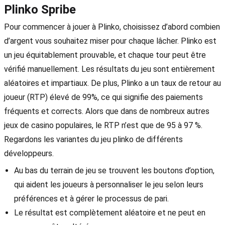
Plinko Spribe
Pour commencer à jouer à Plinko, choisissez d’abord combien
d’argent vous souhaitez miser pour chaque lâcher. Plinko est
un jeu équitablement prouvable, et chaque tour peut être
vérifié manuellement. Les résultats du jeu sont entièrement
aléatoires et impartiaux. De plus, Plinko a un taux de retour au
joueur (RTP) élevé de 99%, ce qui signifie des paiements
fréquents et corrects. Alors que dans de nombreux autres
jeux de casino populaires, le RTP n’est que de 95 à 97 %.
Regardons les variantes du jeu plinko de différents
développeurs.
Au bas du terrain de jeu se trouvent les boutons d’option,
qui aident les joueurs à personnaliser le jeu selon leurs
préférences et à gérer le processus de pari.
Le résultat est complètement aléatoire et ne peut en