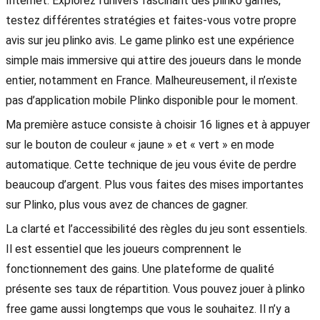
Internet. Explorez l’univers fascinant des plinko games,
testez différentes stratégies et faites-vous votre propre
avis sur jeu plinko avis. Le game plinko est une expérience
simple mais immersive qui attire des joueurs dans le monde
entier, notamment en France. Malheureusement, il n’existe
pas d’application mobile Plinko disponible pour le moment.
Ma première astuce consiste à choisir 16 lignes et à appuyer
sur le bouton de couleur « jaune » et « vert » en mode
automatique. Cette technique de jeu vous évite de perdre
beaucoup d’argent. Plus vous faites des mises importantes
sur Plinko, plus vous avez de chances de gagner.
La clarté et l’accessibilité des règles du jeu sont essentiels.
Il est essentiel que les joueurs comprennent le
fonctionnement des gains. Une plateforme de qualité
présente ses taux de répartition. Vous pouvez jouer à plinko
free game aussi longtemps que vous le souhaitez. Il n’y a