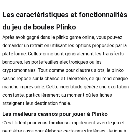
Les caractéristiques et fonctionnalités
du jeu de boules Plinko
Après avoir gagné dans le plinko game online, vous pouvez
demander un retrait en utilisant les options proposées par la
plateforme. Celles-ci incluent généralement les transferts
bancaires, les portefeuilles électroniques ou les
cryptomonnaies. Tout comme pour d’autres slots, le plinko
casino repose sur la chance et l’aléatoire, ce qui rend chaque
manche imprévisible. Cette incertitude génère une excitation
constante, particulièrement au moment où les fiches
atteignent leur destination finale.
Les meilleurs casinos pour jouer à Plinko
C’est l’idéal pour vous familiariser rapidement avec le jeu et
peut être aussi pour élaborer certaines stratégies. Je joue à