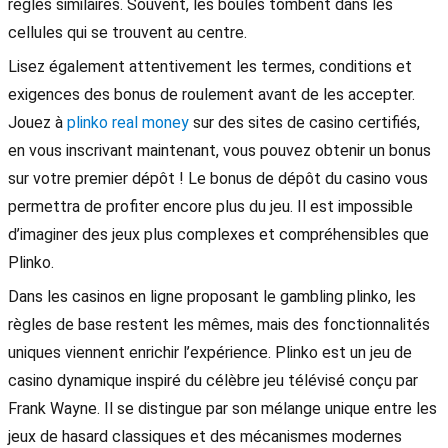
règles similaires. Souvent, les boules tombent dans les
cellules qui se trouvent au centre.
Lisez également attentivement les termes, conditions et
exigences des bonus de roulement avant de les accepter.
Jouez à
plinko real money
sur des sites de casino certifiés,
en vous inscrivant maintenant, vous pouvez obtenir un bonus
sur votre premier dépôt ! Le bonus de dépôt du casino vous
permettra de profiter encore plus du jeu. Il est impossible
d’imaginer des jeux plus complexes et compréhensibles que
Plinko.
Dans les casinos en ligne proposant le gambling plinko, les
règles de base restent les mêmes, mais des fonctionnalités
uniques viennent enrichir l’expérience. Plinko est un jeu de
casino dynamique inspiré du célèbre jeu télévisé conçu par
Frank Wayne. Il se distingue par son mélange unique entre les
jeux de hasard classiques et des mécanismes modernes