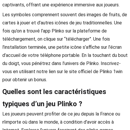
captivants, offrant une expérience immersive aux joueurs.
Les symboles comprennent souvent des images de fruits, de
cartes à jouer et d’autres icônes de jeu traditionnelles. Une
fois qu’on a trouvé l’app Plinko sur la plateforme de
téléchargement, on clique sur “télécharger”. Une fois
l’installation terminée, une petite icône s’affiche sur l’écran
d’accueil de votre téléphone portable. En la touchant du bout
du doigt, vous pénétrez dans l’univers de Plinko. Inscrivez-
vous en utilisant notre lien sur le site officiel de Plinko 1win
pour obtenir un bonus.
Quelles sont les caractéristiques
typiques d’un jeu Plinko ?
Les joueurs peuvent profiter de ce jeu depuis la France ou
n’importe où dans le monde, à condition d’avoir accès à