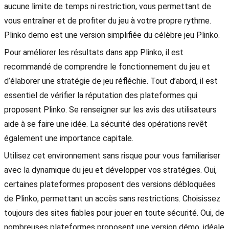
aucune limite de temps ni restriction, vous permettant de
vous entraîner et de profiter du jeu à votre propre rythme.
Plinko demo est une version simplifiée du célèbre jeu Plinko.
Pour améliorer les résultats dans app Plinko, il est
recommandé de comprendre le fonctionnement du jeu et
d’élaborer une stratégie de jeu réfléchie. Tout d’abord, il est
essentiel de vérifier la réputation des plateformes qui
proposent Plinko. Se renseigner sur les avis des utilisateurs
aide à se faire une idée. La sécurité des opérations revêt
également une importance capitale.
Utilisez cet environnement sans risque pour vous familiariser
avec la dynamique du jeu et développer vos stratégies. Oui,
certaines plateformes proposent des versions débloquées
de Plinko, permettant un accès sans restrictions. Choisissez
toujours des sites fiables pour jouer en toute sécurité. Oui, de
nombreuses plateformes proposent une version démo, idéale