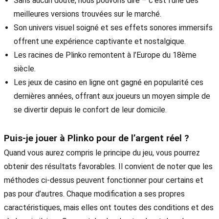
Sans aucun doute, nous pouvons dire – c’est l’une des
meilleures versions trouvées sur le marché.
Son univers visuel soigné et ses effets sonores immersifs
offrent une expérience captivante et nostalgique.
Les racines de Plinko remontent à l’Europe du 18ème
siècle.
Les jeux de casino en ligne ont gagné en popularité ces
dernières années, offrant aux joueurs un moyen simple de
se divertir depuis le confort de leur domicile.
Puis-je jouer à Plinko pour de l’argent réel ?
Quand vous aurez compris le principe du jeu, vous pourrez
obtenir des résultats favorables. Il convient de noter que les
méthodes ci-dessus peuvent fonctionner pour certains et
pas pour d’autres. Chaque modification a ses propres
caractéristiques, mais elles ont toutes des conditions et des