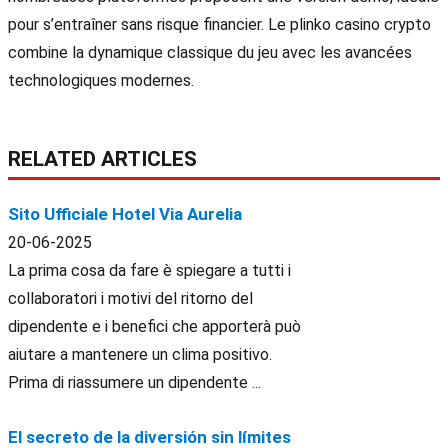
pour s’entraîner sans risque financier. Le plinko casino crypto
combine la dynamique classique du jeu avec les avancées
technologiques modernes.
RELATED ARTICLES
Sito Ufficiale Hotel Via Aurelia
20-06-2025
La prima cosa da fare è spiegare a tutti i
collaboratori i motivi del ritorno del
dipendente e i benefici che apporterà può
aiutare a mantenere un clima positivo.
Prima di riassumere un dipendente ...
El secreto de la diversión sin límites