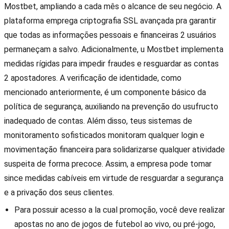
Mostbet, ampliando a cada mês o alcance de seu negócio. A
plataforma emprega criptografia SSL avançada pra garantir
que todas as informações pessoais e financeiras 2 usuários
permaneçam a salvo. Adicionalmente, u Mostbet implementa
medidas rígidas para impedir fraudes e resguardar as contas
2 apostadores. A verificação de identidade, como
mencionado anteriormente, é um componente básico da
política de segurança, auxiliando na prevenção do usufructo
inadequado de contas. Além disso, teus sistemas de
monitoramento sofisticados monitoram qualquer login e
movimentação financeira para solidarizarse qualquer atividade
suspeita de forma precoce. Assim, a empresa pode tomar
since medidas cabíveis em virtude de resguardar a segurança
e a privação dos seus clientes.
Para possuir acesso a la cual promoção, você deve realizar
apostas no ano de jogos de futebol ao vivo, ou pré-jogo,