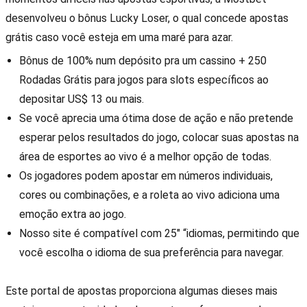
desenvolveu o bônus Lucky Loser, o qual concede apostas
grátis caso você esteja em uma maré para azar.
Bônus de 100% num depósito pra um cassino + 250
Rodadas Grátis para jogos para slots específicos ao
depositar US$ 13 ou mais.
Se você aprecia uma ótima dose de ação e não pretende
esperar pelos resultados do jogo, colocar suas apostas na
área de esportes ao vivo é a melhor opção de todas.
Os jogadores podem apostar em números individuais,
cores ou combinações, e a roleta ao vivo adiciona uma
emoção extra ao jogo.
Nosso site é compatível com 25″ “idiomas, permitindo que
você escolha o idioma de sua preferência para navegar.
Este portal de apostas proporciona algumas dieses mais