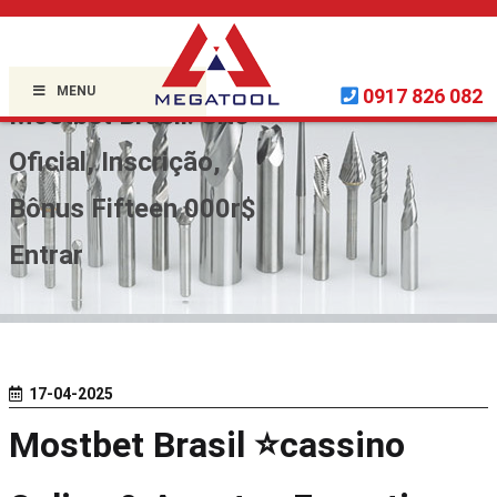
Home »
Uncategorized
»
MENU
0917 826 082
Mostbet Brasil: Site
Oficial, Inscrição,
Bônus Fifteen 000r$
Entrar
17-04-2025
Mostbet Brasil ⭐️cassino