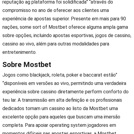
reputação ag plataforma foi solidificada” “através do
compromisso no ano de oferecer aos clientes uma
experiência de apostas superior. Presente em mais para 90
nações, some sort of Mostbet oferece alguma ampla gama
sobre opções, incluindo apostas esportivas, jogos de cassino,
cassino ao vivo, além para outras modalidades para
entretenimento.
Sobre Mostbet
Jogos como blackjack, roleta, poker e baccarat estão”
“disponíveis em versões ao vivo, permitindo uma verdadeira
experiência sobre cassino diretamente perform conforto do
teu lar. A transmissão em alta definição e os profissionais
dedicados tornam um cassino ao listo da Mostbet uma
excelente opção para aqueles que buscam uma imersão
completa. Para apoiar operating system jogadores em
momentos difíceis nas apostas esportivas, a Mostbet