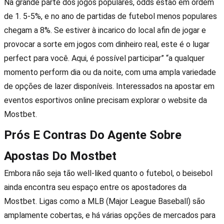
Na grande parte dos jogos populares, odds estão em ordem
de 1. 5-5%, e no ano de partidas de futebol menos populares
chegam a 8%. Se estiver à incarico do local afin de jogar e
provocar a sorte em jogos com dinheiro real, este é o lugar
perfect para você. Aqui, é possível participar” “a qualquer
momento perform dia ou da noite, com uma ampla variedade
de opções de lazer disponíveis. Interessados na apostar em
eventos esportivos online precisam explorar o website da
Mostbet.
Prós E Contras Do Agente Sobre
Apostas Do Mostbet
Embora não seja tão well-liked quanto o futebol, o beisebol
ainda encontra seu espaço entre os apostadores da
Mostbet. Ligas como a MLB (Major League Baseball) são
amplamente cobertas, e há várias opções de mercados para