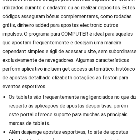
utilizados durante o cadastro ou ao realizar depósitos. Estes
códigos asseguram bônus complementares, como rodadas
grátis, dinheiro added para apostas electronic outros
impulsos. O programa para COMPUTER é ideal para aqueles
que apostam frequentemente e desejam uma maneira
cependant simples e ágil de acessar u site, sem subordinarse
exclusivamente de navegadores. Algumas características
perform aplicativo incluem get access automático, histórico
de apostas detalhado elizabeth cotações ao festón para
eventos esportivos.
Os tablets são frequentemente negligenciados no que diz
respeito às aplicações de apostas desportivas, porém
este portal oferece suporte para muchas as principais
marcas de tablets.
Além dasjenige apostas esportivas, to site de apostas