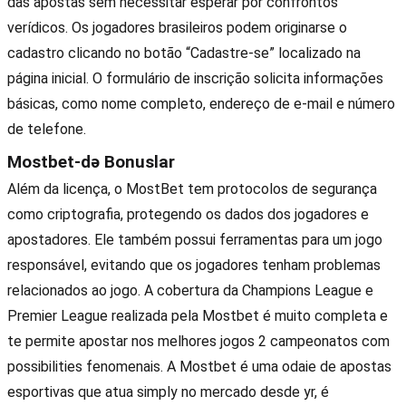
das apostas sem necessitar esperar por confrontos
verídicos. Os jogadores brasileiros podem originarse o
cadastro clicando no botão “Cadastre-se” localizado na
página inicial. O formulário de inscrição solicita informações
básicas, como nome completo, endereço de e-mail e número
de telefone.
Mostbet-də Bonuslar
Além da licença, o MostBet tem protocolos de segurança
como criptografia, protegendo os dados dos jogadores e
apostadores. Ele também possui ferramentas para um jogo
responsável, evitando que os jogadores tenham problemas
relacionados ao jogo. A cobertura da Champions League e
Premier League realizada pela Mostbet é muito completa e
te permite apostar nos melhores jogos 2 campeonatos com
possibilities fenomenais. A Mostbet é uma odaie de apostas
esportivas que atua simply no mercado desde yr, é