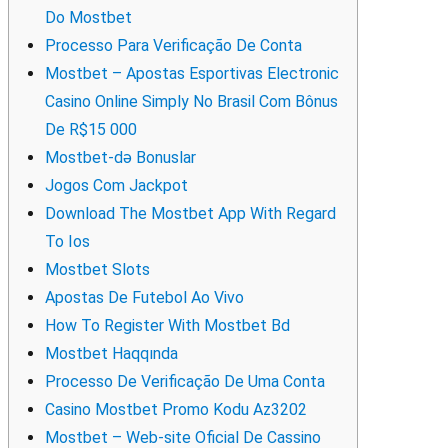
Do Mostbet
Processo Para Verificação De Conta
Mostbet – Apostas Esportivas Electronic
Casino Online Simply No Brasil Com Bônus
De R$15 000
Mostbet-də Bonuslar
Jogos Com Jackpot
Download The Mostbet App With Regard
To Ios
Mostbet Slots
Apostas De Futebol Ao Vivo
How To Register With Mostbet Bd
Mostbet Haqqında
Processo De Verificação De Uma Conta
Casino Mostbet Promo Kodu Az3202
Mostbet – Web-site Oficial De Cassino