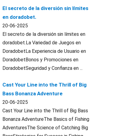
El secreto de la diversión sin límites
en doradobet.
20-06-2025
El secreto de la diversión sin límites en
doradobet.La Variedad de Juegos en
DoradobetLa Experiencia de Usuario en
DoradobetBonos y Promociones en
DoradobetSeguridad y Confianza en ...
Cast Your Line into the Thrill of Big
Bass Bonanza Adventure
20-06-2025
Cast Your Line into the Thrill of Big Bass
Bonanza AdventureThe Basics of Fishing
AdventuresThe Science of Catching Big