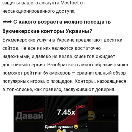
защиты вашего аккаунта Mostbet от
несанкционированного доступа.
➦➦ С какого возраста можно посещать
букмекерские конторы Украины?
Букмекерские услуги в Украине предлагают десятки
сайтов. Не все из них являются достаточно
надежными, и далеко не везде клиентов ожидает
достойный сервис. Разобраться в многообразии рынка
поможет рейтинг букмекеров — сравнительный обзор
популярных игровых площадок. Конторы, находящиеся
в топ-списке, как правило, заслуживают доверия.