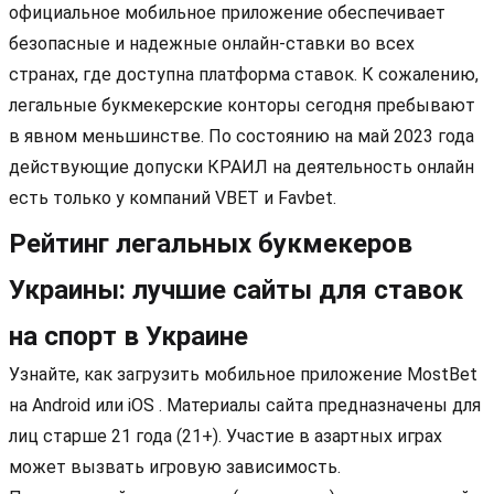
официальное мобильное приложение обеспечивает
безопасные и надежные онлайн-ставки во всех
странах, где доступна платформа ставок. К сожалению,
легальные букмекерские конторы сегодня пребывают
в явном меньшинстве. По состоянию на май 2023 года
действующие допуски КРАИЛ на деятельность онлайн
есть только у компаний VBET и Favbet.
Рейтинг легальных букмекеров
Украины: лучшие сайты для ставок
на спорт в Украине
Узнайте, как загрузить мобильное приложение MostBet
на Android или iOS . Материалы сайта предназначены для
лиц старше 21 года (21+). Участие в азартных играх
может вызвать игровую зависимость.