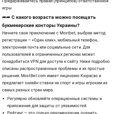
Придерживайтесь правил (принципов) ответственной
игры.
➦➦ С какого возраста можно посещать
букмекерские конторы Украины?
Начните свое приключение с Mostbet, выбрав метод
регистрации — «Один клик», мобильный телефон,
электронная почта или социальные сети. Для
пользователей в ограниченных регионах может
понадобиться VPN для доступа к сайту. Ниже подробно
описаны распространенные проблемы и их простые
решения. MostBet.com имеет лицензию Кюрасао и
предлагает онлайн-ставки на спорт и игры игрокам из
самых разных стран мира.
Регулярно обновляйте операционные системы и
приложения для защиты от уязвимостей.
Рейтинг — это только рекомендации, оценить