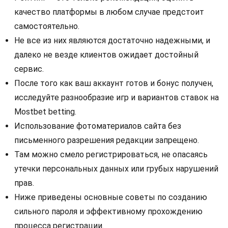
качество платформы в любом случае предстоит
самостоятельно.
Не все из них являются достаточно надежными, и
далеко не везде клиентов ожидает достойный
сервис.
После того как ваш аккаунт готов и бонус получен,
исследуйте разнообразие игр и вариантов ставок на
Mostbet betting.
Использование фотоматериалов сайта без
письменного разрешения редакции запрещено.
Там можно смело регистрироваться, не опасаясь
утечки персональных данных или грубых нарушений
прав.
Ниже приведены основные советы по созданию
сильного пароля и эффективному прохождению
процесса регистрации.