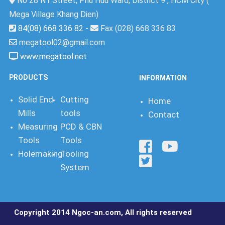
No 28 N1 Street, Phu Huu Ward, District 9 , HCM City (
Mega Village Khang Dien)
84(08) 668 336 82
-
Fax (028) 668 336 83
megatool02@gmail.com
www.megatool.net
PRODUCTS
INFORMATION
Solid End
Cutting
Home
Mills
tools
Contact
Measuring
PCD & CBN
Tools
Tools
Holemaking
Tooling
System
Copyright 2014 Ngoc-an.com, All rights reserved