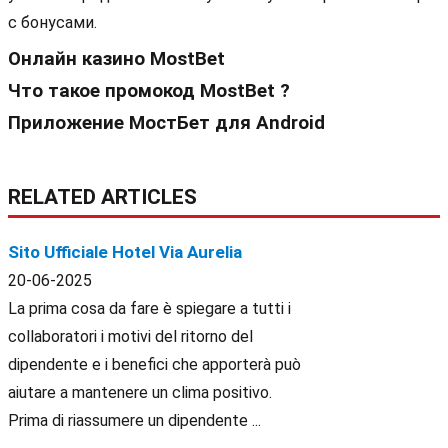
с бонусами.
Онлайн казино MostBet
Что такое промокод MostBet ?
Приложение МостБет для Android
RELATED ARTICLES
Sito Ufficiale Hotel Via Aurelia
20-06-2025
La prima cosa da fare è spiegare a tutti i
collaboratori i motivi del ritorno del
dipendente e i benefici che apporterà può
aiutare a mantenere un clima positivo.
Prima di riassumere un dipendente ...