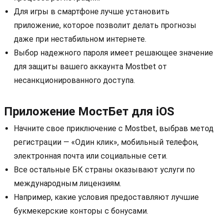
Для игры в смартфоне лучше установить
приложение, которое позволит делать прогнозы
даже при нестабильном интернете.
Выбор надежного пароля имеет решающее значение
для защиты вашего аккаунта Mostbet от
несанкционированного доступа.
Приложение МостБет для iOS
Начните свое приключение с Mostbet, выбрав метод
регистрации — «Один клик», мобильный телефон,
электронная почта или социальные сети.
Все остальные БК страны оказывают услуги по
международным лицензиям.
Например, какие условия предоставляют лучшие
букмекерские конторы с бонусами.