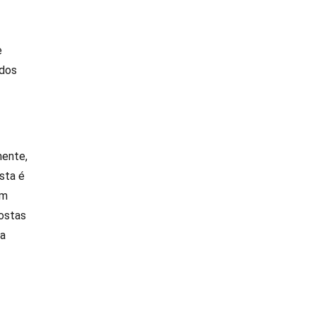
e
ados
mente,
sta é
om
postas
da