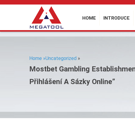
HOME
INTRODUCE
Home »
Uncategorized
»
Mostbet Gambling Establishment
Přihlášení A Sázky Online”