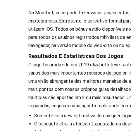
Na Mostbet, você pode fazer vários pagamentos, 
criptográficas. Entretanto, o aplicativo formal pa
utilizam IOS. Todos os bônus estão disponíveis not
para todos os usuários registrados mhh lista de e
navegador, na versão mobile do web-site ou no apl
Resultados E Estatísticas Dos Jogos
O jogo foi produzido em 2019 elizabeth teve tan
vários dos mais importantes recursos de jogo on-li
uma visão abrangente das melhores maneiras de 
mais pontos com nossos próprios guias detalhados
múltiplas são apostas em 2 ou mais resultados. 
separadas, enquanto uma aposta tripla pode cont
Somente se a new estimativa de qualquer jogad
O basquete atrai a atenção 2 apostadores devid