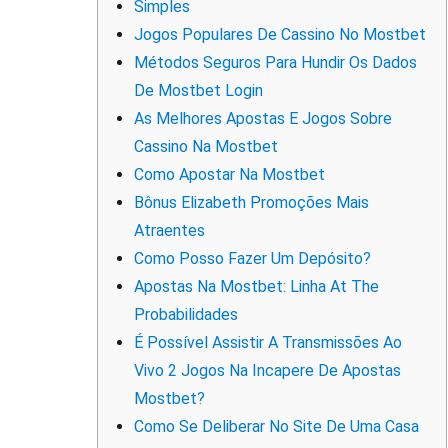
Simples
Jogos Populares De Cassino No Mostbet
Métodos Seguros Para Hundir Os Dados
De Mostbet Login
As Melhores Apostas E Jogos Sobre
Cassino Na Mostbet
Como Apostar Na Mostbet
Bônus Elizabeth Promoções Mais
Atraentes
Como Posso Fazer Um Depósito?
Apostas Na Mostbet: Linha At The
Probabilidades
É Possível Assistir A Transmissões Ao
Vivo 2 Jogos Na Incapere De Apostas
Mostbet?
Como Se Deliberar No Site De Uma Casa