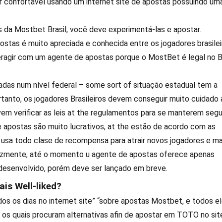
ir confortável usando um internet site de apostas possuindo um
da Mostbet Brasil, você deve experimentá-las e apostar.
postas é muito apreciada e conhecida entre os jogadores brasilei
eragir com um agente de apostas porque o MostBet é legal no Br
ladas num nível federal – some sort of situação estadual tem a
ortanto, os jogadores Brasileiros devem conseguir muito cuidado 
vem verificar as leis at the regulamentos para se manterem segu
apostas são muito lucrativos, at the estão de acordo com as
 usa todo clase de recompensa para atrair novos jogadores e m
elizmente, até o momento u agente de apostas oferece apenas
oi desenvolvido, porém deve ser lançado em breve.
is Well-liked?
s os dias no internet site” “sobre apostas Mostbet, e todos e
 os quais procuram alternativas afin de apostar em TOTO no sit