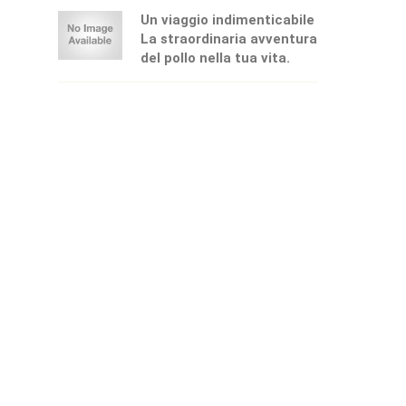
Un viaggio indimenticabile
La straordinaria avventura
del pollo nella tua vita.