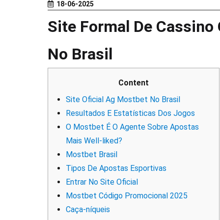
18-06-2025
Site Formal De Cassino 
No Brasil
Content
Site Oficial Ag Mostbet No Brasil
Resultados E Estatísticas Dos Jogos
O Mostbet É O Agente Sobre Apostas
Mais Well-liked?
Mostbet Brasil
Tipos De Apostas Esportivas
Entrar No Site Oficial
Mostbet Código Promocional 2025
Caça-níqueis