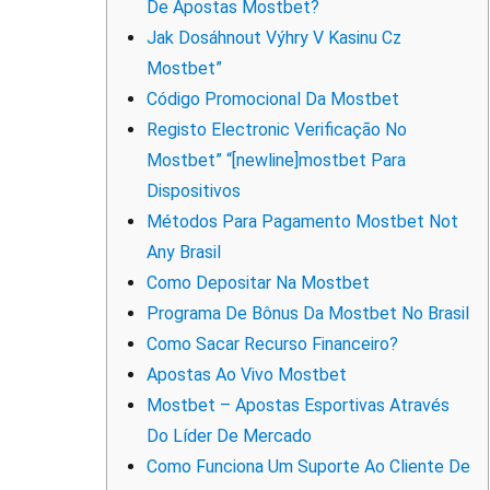
De Apostas Mostbet?
Jak Dosáhnout Výhry V Kasinu Cz
Mostbet”
Código Promocional Da Mostbet
Registo Electronic Verificação No
Mostbet” “[newline]mostbet Para
Dispositivos
Métodos Para Pagamento Mostbet Not
Any Brasil
Como Depositar Na Mostbet
Programa De Bônus Da Mostbet No Brasil
Como Sacar Recurso Financeiro?
Apostas Ao Vivo Mostbet
Mostbet – Apostas Esportivas Através
Do Líder De Mercado
Como Funciona Um Suporte Ao Cliente De