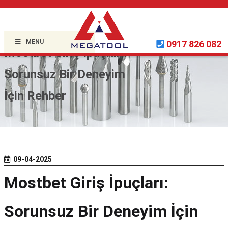
Home »
Uncategorized
»
MENU
0917 826 082
Mostbet Giriş İpuçları:
Sorunsuz Bir Deneyim
İçin Rehber
09-04-2025
Mostbet Giriş İpuçları:
Sorunsuz Bir Deneyim İçin