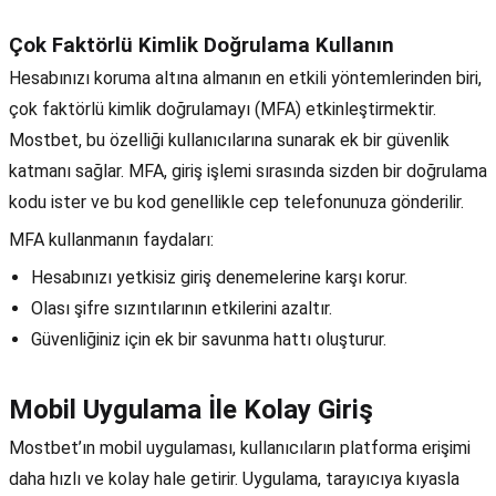
Çok Faktörlü Kimlik Doğrulama Kullanın
Hesabınızı koruma altına almanın en etkili yöntemlerinden biri,
çok faktörlü kimlik doğrulamayı (MFA) etkinleştirmektir.
Mostbet, bu özelliği kullanıcılarına sunarak ek bir güvenlik
katmanı sağlar. MFA, giriş işlemi sırasında sizden bir doğrulama
kodu ister ve bu kod genellikle cep telefonunuza gönderilir.
MFA kullanmanın faydaları:
Hesabınızı yetkisiz giriş denemelerine karşı korur.
Olası şifre sızıntılarının etkilerini azaltır.
Güvenliğiniz için ek bir savunma hattı oluşturur.
Mobil Uygulama İle Kolay Giriş
Mostbet’ın mobil uygulaması, kullanıcıların platforma erişimi
daha hızlı ve kolay hale getirir. Uygulama, tarayıcıya kıyasla