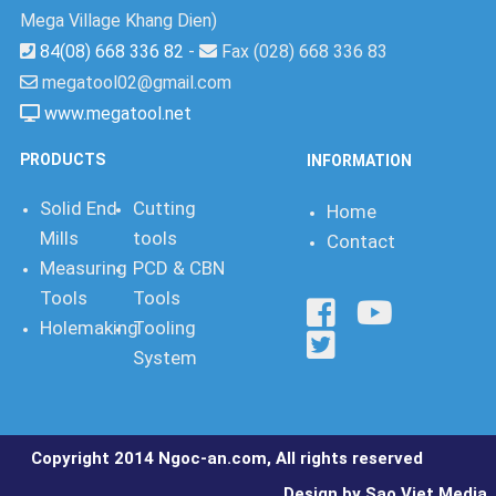
Mega Village Khang Dien)
84(08) 668 336 82
-
Fax (028) 668 336 83
megatool02@gmail.com
www.megatool.net
PRODUCTS
INFORMATION
Solid End
Cutting
Home
Mills
tools
Contact
Measuring
PCD & CBN
Tools
Tools
Holemaking
Tooling
System
Copyright 2014 Ngoc-an.com, All rights reserved
Design by Sao Viet Media