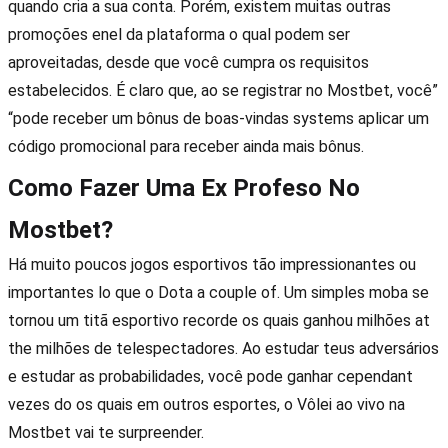
quando cria a sua conta. Porém, existem muitas outras
promoções enel da plataforma o qual podem ser
aproveitadas, desde que você cumpra os requisitos
estabelecidos. É claro que, ao se registrar no Mostbet, você”
“pode receber um bônus de boas-vindas systems aplicar um
código promocional para receber ainda mais bônus.
Como Fazer Uma Ex Profeso No
Mostbet?
Há muito poucos jogos esportivos tão impressionantes ou
importantes lo que o Dota a couple of. Um simples moba se
tornou um titã esportivo recorde os quais ganhou milhões at
the milhões de telespectadores. Ao estudar teus adversários
e estudar as probabilidades, você pode ganhar cependant
vezes do os quais em outros esportes, o Vôlei ao vivo na
Mostbet vai te surpreender.