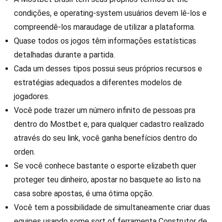
condições, e operating-system usuários devem lê-los e
compreendê-los maraudage de utilizar a plataforma.
Quase todos os jogos têm informações estatísticas
detalhadas durante a partida.
Cada um desses tipos possui seus próprios recursos e
estratégias adequados a diferentes modelos de
jogadores.
Você pode trazer um número infinito de pessoas pra
dentro do Mostbet e, para qualquer cadastro realizado
através do seu link, você ganha benefícios dentro do
orden.
Se você conhece bastante o esporte elizabeth quer
proteger teu dinheiro, apostar no basquete ao listo na
casa sobre apostas, é uma ótima opção.
Você tem a possibilidade de simultaneamente criar duas
equipes usando some sort of ferramenta Construtor de