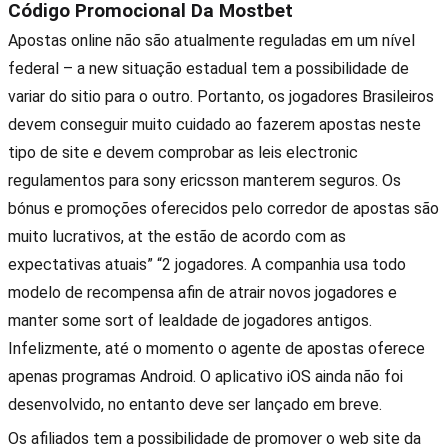
Código Promocional Da Mostbet
Apostas online não são atualmente reguladas em um nível
federal – a new situação estadual tem a possibilidade de
variar do sitio para o outro. Portanto, os jogadores Brasileiros
devem conseguir muito cuidado ao fazerem apostas neste
tipo de site e devem comprobar as leis electronic
regulamentos para sony ericsson manterem seguros. Os
bónus e promoções oferecidos pelo corredor de apostas são
muito lucrativos, at the estão de acordo com as
expectativas atuais” “2 jogadores. A companhia usa todo
modelo de recompensa afin de atrair novos jogadores e
manter some sort of lealdade de jogadores antigos.
Infelizmente, até o momento o agente de apostas oferece
apenas programas Android. O aplicativo iOS ainda não foi
desenvolvido, no entanto deve ser lançado em breve.
Os afiliados tem a possibilidade de promover o web site da