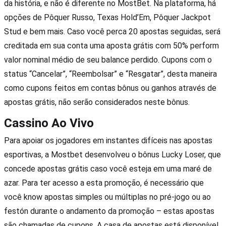
da história, e não é diferente no MostBet. Na plataforma, há
opções de Pôquer Russo, Texas Hold’Em, Pôquer Jackpot
Stud e bem mais. Caso você perca 20 apostas seguidas, será
creditada em sua conta uma aposta grátis com 50% perform
valor nominal médio de seu balance perdido. Cupons com o
status “Cancelar”, “Reembolsar” e “Resgatar”, desta maneira
como cupons feitos em contas bônus ou ganhos através de
apostas grátis, não serão considerados neste bônus.
Cassino Ao Vivo
Para apoiar os jogadores em instantes difíceis nas apostas
esportivas, a Mostbet desenvolveu o bônus Lucky Loser, que
concede apostas grátis caso você esteja em uma maré de
azar. Para ter acesso a esta promoção, é necessário que
você know apostas simples ou múltiplas no pré-jogo ou ao
festón durante o andamento da promoção – estas apostas
são chamadas de cupons. A casa de apostas está disponível