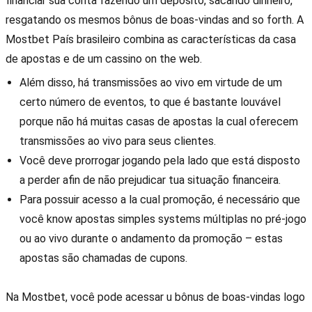
financiar sua conta fazendo um depósito, sacando dinheiro,
resgatando os mesmos bônus de boas-vindas and so forth. A
Mostbet País brasileiro combina as características da casa
de apostas e de um cassino on the web.
Além disso, há transmissões ao vivo em virtude de um
certo número de eventos, to que é bastante louvável
porque não há muitas casas de apostas la cual oferecem
transmissões ao vivo para seus clientes.
Você deve prorrogar jogando pela lado que está disposto
a perder afin de não prejudicar tua situação financeira.
Para possuir acesso a la cual promoção, é necessário que
você know apostas simples systems múltiplas no pré-jogo
ou ao vivo durante o andamento da promoção – estas
apostas são chamadas de cupons.
Na Mostbet, você pode acessar u bônus de boas-vindas logo