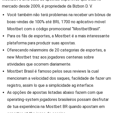
mercado desde 2009, é propriedade da Bizbon D. V.
Você também não terá problemas na receber um bônus de
boas-vindas de 100% até BRL 1700 no aplicativo móvel
Mostbet com o código promocional “MostbetBrasil”.
Para os fãs de esportes, a Mostbet é a mais interessante
plataforma para produzir suas apostas.
Oferecendo néanmoins de 20 categorias de esportes, a
new Mostbet traz aos jogadores centenas sobre
atividades que ocorrem diariamente.
Mostbet Brasil é famoso pelos seus reviews la cual
mencionam a velocidad dos saques, facilidade de fazer um
registro, assim lo que a simplicidade ag interface.
As opções de apostas listadas abaixo fazem com que
operating-system jogadores brasileiros possam desfrutar
de tua experiência na Mostbet BR quando apostam em