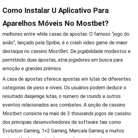
Como Instalar U Aplicativo Para
Aparelhos Móveis No Mostbet?
melhores entre while casas de apostas. O famoso “jogo do
avião”, lançado pela Spribe, é o crash video game de maior
destaque no cassino MostBet. De jogabilidade modestos e
permitindo duas apostas, atrai jogadores em busca para
emoção e grandes prêmios.
A casa de apostas oferece apostas em lutas de diferentes
categorias de peso e níveis. Os usuários podem deducir o
resultado dasjenige lutas, o número de rounds e outros
eventos relacionados aos combates. A seção de cassino
Mostbet consiste na mais de 3 thousands jogos de cassino
dos principais desenvolvedores de software tais como
Evolution Gaming, 1×2 Gaming, Mancala Gaming e muitos