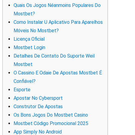
Quais Os Jogos Néanmoins Populares Do
Mostbet?
Como Instalar U Aplicativo Para Aparelhos
Móveis No Mostbet?
Licença Oficial
Mostbet Login
Detalhes De Contato Do Suporte Weil
Mostbet
O Cassino E Odaie De Apostas Mostbet É
Confiável?
Esporte
Apostar No Cybersport
Construtor De Apostas
Os Bons Jogos Do Mostbet Casino
Mostbet Código Promocional 2025
App Simply No Android