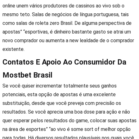
online unem vários produtores de cassinos ao vivo sob o
mesmo teto. Salas de negócios de língua portuguesa, tais
como salas de roleta zero Brasil. De alguma perspectiva de
apostas” “esportivas, é dinheiro bastante gasto se atrai um
novo comprador ou aumenta a new lealdade de o comprador
existente.
Contatos E Apoio Ao Consumidor Da
Mostbet Brasil
Se você quiser incrementar totalmente seus ganhos
potenciais, esta opção de apostas é uma excelente
substituição, desde que você preveja com precisão os
resultados. Se você aprecia uma boa dose para ação e não
quer esperar pelos resultados do game, colocar suas apostas
na área de esportes” “ao vivo é some sort of melhor opção
para todas. Há diversos resultados plausíveis nos quais você