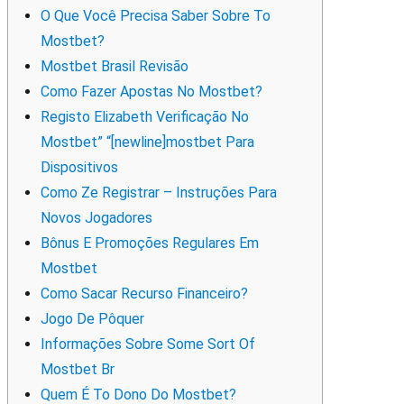
O Que Você Precisa Saber Sobre To
Mostbet?
Mostbet Brasil Revisão
Como Fazer Apostas No Mostbet?
Registo Elizabeth Verificação No
Mostbet” “[newline]mostbet Para
Dispositivos
Como Ze Registrar – Instruções Para
Novos Jogadores
Bônus E Promoções Regulares Em
Mostbet
Como Sacar Recurso Financeiro?
Jogo De Pôquer
Informações Sobre Some Sort Of
Mostbet Br
Quem É To Dono Do Mostbet?