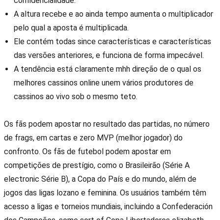
confidencialidade.
A altura recebe e ao ainda tempo aumenta o multiplicador
pelo qual a aposta é multiplicada.
Ele contém todas since características e características
das versões anteriores, e funciona de forma impecável.
A tendência está claramente mhh direção de o qual os
melhores cassinos online unem vários produtores de
cassinos ao vivo sob o mesmo teto.
Os fãs podem apostar no resultado das partidas, no número
de frags, em cartas e zero MVP (melhor jogador) do
confronto. Os fãs de futebol podem apostar em
competições de prestígio, como o Brasileirão (Série A
electronic Série B), a Copa do País e do mundo, além de
jogos das ligas lozano e feminina. Os usuários também têm
acesso a ligas e torneios mundiais, incluindo a Confederación