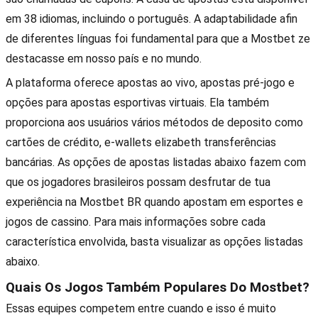
em 38 idiomas, incluindo o português. A adaptabilidade afin
de diferentes línguas foi fundamental para que a Mostbet ze
destacasse em nosso país e no mundo.
A plataforma oferece apostas ao vivo, apostas pré-jogo e
opções para apostas esportivas virtuais. Ela também
proporciona aos usuários vários métodos de deposito como
cartões de crédito, e-wallets elizabeth transferências
bancárias. As opções de apostas listadas abaixo fazem com
que os jogadores brasileiros possam desfrutar de tua
experiência na Mostbet BR quando apostam em esportes e
jogos de cassino. Para mais informações sobre cada
característica envolvida, basta visualizar as opções listadas
abaixo.
Quais Os Jogos Também Populares Do Mostbet?
Essas equipes competem entre cuando e isso é muito