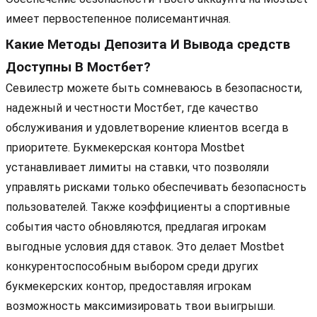
имеет первостепенное полисемантичная.
Какие Методы Депозита И Вывода средств
Доступны В Мостбет?
Севилестр можете быть сомневаюсь в безопасности,
надежный и честности Мостбет, где качество
обслуживания и удовлетворение клиентов всегда в
приоритете. Букмекерская контора Mostbet
устанавливает лимиты на ставки, что позволяли
управлять рисками только обеспечивать безопасность
пользователей. Также коэффициенты а спортивные
события часто обновляются, предлагая игрокам
выгодные условия ддя ставок. Это делает Mostbet
конкурентоспособным выбором среди других
букмекерских контор, предоставляя игрокам
возможность максимизировать твои выигрыши.