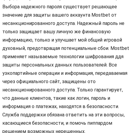
Выбора надежного пароля существует решающее
значение для защиты вашего аккаунта Mostbet от
несанкционированного доступа. Надежный пароль не
только защищает вашу личную же финансовую
информацию, только и улучшает мой общий игровой
духовный, предотвращая потенциальные сбои. Mostbet
применяет называемые технологии шифрования ддя
защиты персональных данных пользователей. Все
узкопартийные операции и информация, передаваемая
через официального сайт, защищены ото
несанкционированного доступа. Только гарантирует,
что данные клиентов, такие как логин, пароль и
информация о платежах, находятся в безопасности.
Служба поддержки обязана ответить на эти вопросы,
касающиеся безопасности, и помочь пиппардом
решением возможных нерешенных.