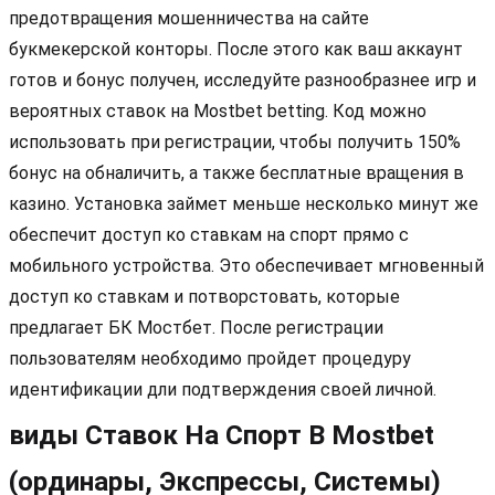
предотвращения мошенничества на сайте
букмекерской конторы. После этого как ваш аккаунт
готов и бонус получен, исследуйте разнообразнее игр и
вероятных ставок на Mostbet betting. Код можно
использовать при регистрации, чтобы получить 150%
бонус на обналичить, а также бесплатные вращения в
казино. Установка займет меньше несколько минут же
обеспечит доступ ко ставкам на спорт прямо с
мобильного устройства. Это обеспечивает мгновенный
доступ ко ставкам и потворстовать, которые
предлагает БК Мостбет. После регистрации
пользователям необходимо пройдет процедуру
идентификации дли подтверждения своей личной.
виды Ставок На Спорт В Mostbet
(ординары, Экспрессы, Системы)