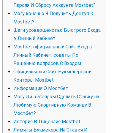
Пароля И Сбросу Аккаунта Mostbet”
Могу конечно Я Получить Доступ К
Mostbet?
Шаги усовершенство Быстрого Входа
в Личный Кабинет
Mostbet официальный Сайт Вход а
Личный Кабинет: советы По
Решению вопросов С Входом
Официальный Сайт Букмекерской
Конторы Mostbet
Информация О Мостбет
Могу Ли шатляром Сделать Ставку на
Любимую Спортивную Команду В
Мостбет?
История И Лицензия Mostbet
Лимиты Букмекера На Ставки И