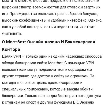
места. В многом, Most bet предложила пользователям
широкий спектр возможностей для ставок и азартных
игр. Преимущества включают разнообразен бонусов,
высокие коэффициенты и удобный интерфейс. Однако,
как а у любой конторы, есть и недостатки, их стоит
учитывать.
О Мостбет: Онлайн-казино И Букмекерская
Контора
Целях VPN — только один из одним надежных способов
обхода блокировок сайта Mostbet. С помощью VPN
пользователи могут подключаться к серверам же
других странах, где доступ к сайту не ограничен. Те
методы включают целях прокси-серверов и
специальных приложений, которые важны обойти
блокировки. Только важно для благоприятного доступа
к ставкам на спорт а другим функциям БК. Зеркало