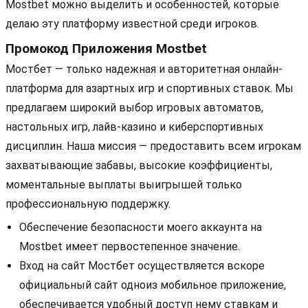
Mostbet можно выделить и особенностей, которые
делаю эту платформу известной среди игроков.
Промокод Приложения Mostbet
Мостбет — только надежная и авторитетная онлайн-
платформа для азартных игр и спортивных ставок. Мы
предлагаем широкий выбор игровых автоматов,
настольных игр, лайв-казино и киберспортивных
дисциплин. Наша миссия — предоставить всем игрокам
захватывающие забавы, высокие коэффициенты,
моментальные выплаты выигрышей только
профессиональную поддержку.
Обеспечение безопасности моего аккаунта на
Mostbet имеет первостепенное значение.
Вход на сайт Мостбет осуществляется вскоре
официальный сайт одноиз мобильное приложение,
обеспечивается удобный доступ нему ставкам и