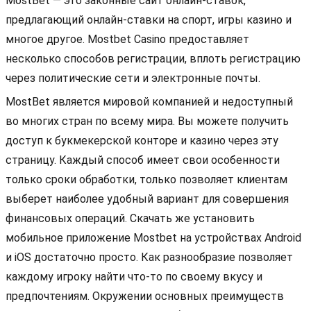
MostBet — это законные сайт онлайн-ставок,
предлагающий онлайн-ставки на спорт, игры казино и
многое другое. Mostbet Casino предоставляет
несколько способов регистрации, вплоть регистрацию
через политические сети и электронные почты.
MostBet является мировой компанией и недоступный
во многих стран по всему мира. Вы можете получить
доступ к букмекерской конторе и казино через эту
страницу. Каждый способ имеет свои особенности
только сроки обработки, только позволяет клиентам
выберет наиболее удобный вариант для совершения
финансовых операций. Скачать же установить
мобильное приложение Mostbet на устройствах Android
и iOS достаточно просто. Как разнообразие позволяет
каждому игроку найти что-то по своему вкусу и
предпочтениям. Окружении основных преимуществ