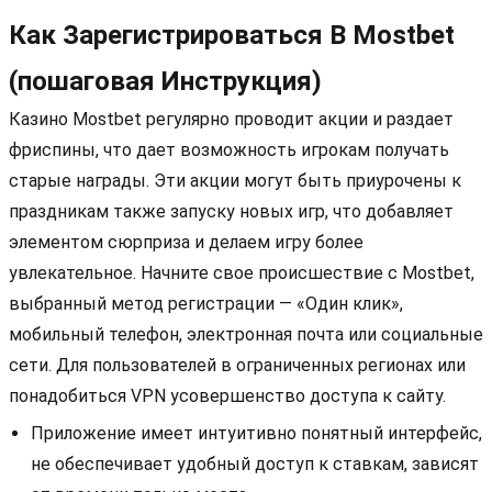
Как Зарегистрироваться В Mostbet
(пошаговая Инструкция)
Казино Mostbet регулярно проводит акции и раздает
фриспины, что дает возможность игрокам получать
старые награды. Эти акции могут быть приурочены к
праздникам также запуску новых игр, что добавляет
элементом сюрприза и делаем игру более
увлекательное. Начните свое происшествие с Mostbet,
выбранный метод регистрации — «Один клик»,
мобильный телефон, электронная почта или социальные
сети. Для пользователей в ограниченных регионах или
понадобиться VPN усовершенство доступа к сайту.
Приложение имеет интуитивно понятный интерфейс,
не обеспечивает удобный доступ к ставкам, зависят