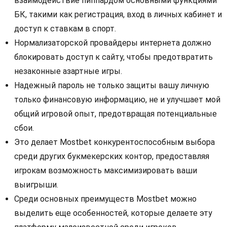
взаимодействие пиппардом основными функциями
БК, такими как регистрация, вход в личных кабинет и
доступ к ставкам в спорт.
Нормализаторской провайдеры интернета должно
блокировать доступ к сайту, чтобы предотвратить
незаконные азартные игры.
Надежный пароль не только защиты вашу личную
только финансовую информацию, не и улучшает мой
общий игровой опыт, предотвращая потенциальные
сбои.
Это делает Mostbet конкурентоспособным выбора
среди других букмекерских контор, предоставляя
игрокам возможность максимизировать ваши
выигрыши.
Среди основных преимуществ Mostbet можно
выделить еще особенностей, которые делаете эту