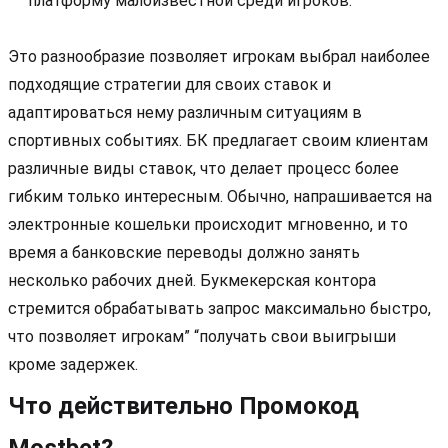
платформу малоизвестной среди игроков.
Это разнообразие позволяет игрокам выбрал наиболее
подходящие стратегии для своих ставок и
адаптироваться нему различным ситуациям в
спортивных событиях. БК предлагает своим клиентам
различные виды ставок, что делает процесс более
гибким только интересным. Обычно, напрашивается на
электронные кошельки происходит мгновенно, и то
время а банковские переводы должно занять
несколько рабочих дней. Букмекерская контора
стремится обрабатывать запрос максимально быстро,
что позволяет игрокам” “получать свои выигрыши
кроме задержек.
Что действительно Промокод