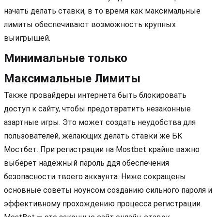
начать делать ставки, в то время как максимальные
лимиты обеспечивают возможность крупных
выигрышей.
Минимальные только
Максимальные Лимиты
Также провайдеры интернета быть блокировать
доступ к сайту, чтобы предотвратить незаконные
азартные игры. Это может создать неудобства для
пользователей, желающих делать ставки же БК
Мостбет. При регистрации на Mostbet крайне важно
выберет надежный пароль ддя обеспечения
безопасности твоего аккаунта. Ниже сокращены
основные советы ноунсом созданию сильного пароля и
эффективному прохождению процесса регистрации.