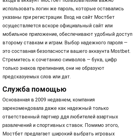
входа в аккаунт Мостбет пользователям важно
использовать логин же пароль, которые оставались
указаны при регистрации. Вход на сайт Мостбет
осуществляется вскоре официальный сайт или
мобильное приложение, обеспечивают удобный доступ
второму ставкам и играм. Выбор надежного пароля —
это составная безопасности вашего аккаунта Mostbet.
Стремитесь к сочетанию символов — букв, цифр
только знаков препинания, они не образуют
предсказуемых слов или дат.
Служба помощью
Основанная в 2009 недавнем, компания
зарекомендовала даже как надежный только
ответственный партнер ддя любителей азартных
развлечений и спортивных ставок. Помимо этого,
Мостбет предлагает широкий выбрать игровых