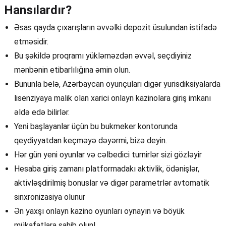
Hansılardır?
Əsas qayda çıxarışların əvvəlki depozit üsulundan istifadə
etməsidir.
Bu şəkildə proqramı yükləməzdən əvvəl, seçdiyiniz
mənbənin etibarlılığına əmin olun.
Bununla belə, Azərbaycan oyunçuları digər yurisdiksiyalarda
lisenziyaya malik olan xarici onlayn kazinolara giriş imkanı
əldə edə bilirlər.
Yeni başlayanlar üçün bu bukmeker kontorunda
qeydiyyatdan keçməyə dəyərmi, bizə deyin.
Hər gün yeni oyunlar və cəlbedici turnirlər sizi gözləyir
Hesaba giriş zamanı platformadakı aktivlik, ödənişlər,
aktivləşdirilmiş bonuslar və digər parametrlər avtomatik
sinxronizasiya olunur
Ən yaxşı onlayn kazino oyunları oynayın və böyük
mükafatlara sahib olun!