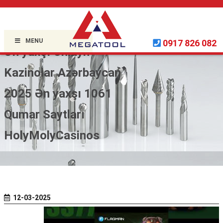
Home »
Uncategorized
»
MENU
0917 826 082
Ən yaxşı Onlayn
Kazinolar Azərbaycan
2025 Ən yaxşı 1061
Qumar Saytları
HolyMolyCasinos
12-03-2025