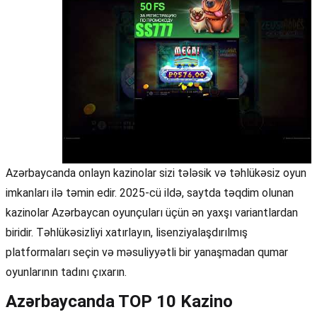
Azərbaycanda onlayn kazinolar sizi tələsik və təhlükəsiz oyun
imkanları ilə təmin edir. 2025-cü ildə, saytda təqdim olunan
kazinolar Azərbaycan oyunçuları üçün ən yaxşı variantlardan
biridir. Təhlükəsizliyi xatırlayın, lisenziyalaşdırılmış
platformaları seçin və məsuliyyətli bir yanaşmadan qumar
oyunlarının tadını çıxarın.
Azərbaycanda TOP 10 Kazino