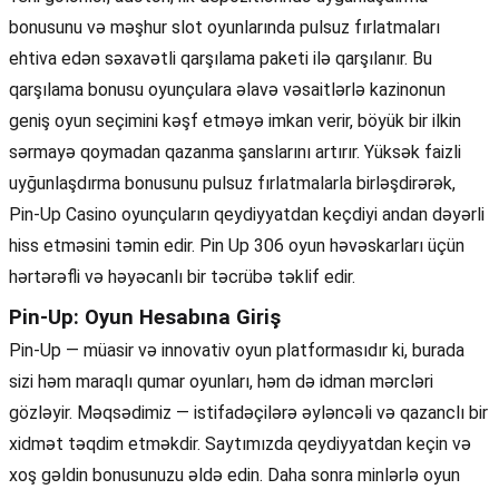
bonusunu və məşhur slot oyunlarında pulsuz fırlatmaları
ehtiva edən səxavətli qarşılama paketi ilə qarşılanır. Bu
qarşılama bonusu oyunçulara əlavə vəsaitlərlə kazinonun
geniş oyun seçimini kəşf etməyə imkan verir, böyük bir ilkin
sərmayə qoymadan qazanma şanslarını artırır. Yüksək faizli
uyğunlaşdırma bonusunu pulsuz fırlatmalarla birləşdirərək,
Pin-Up Casino oyunçuların qeydiyyatdan keçdiyi andan dəyərli
hiss etməsini təmin edir. Pin Up 306 oyun həvəskarları üçün
hərtərəfli və həyəcanlı bir təcrübə təklif edir.
Pin-Up: Oyun Hesabına Giriş
Pin-Up — müasir və innovativ oyun platformasıdır ki, burada
sizi həm maraqlı qumar oyunları, həm də idman mərcləri
gözləyir. Məqsədimiz — istifadəçilərə əyləncəli və qazanclı bir
xidmət təqdim etməkdir. Saytımızda qeydiyyatdan keçin və
xoş gəldin bonusunuzu əldə edin. Daha sonra minlərlə oyun