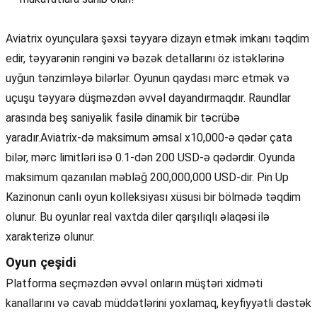
Aviatrix oyunçulara şəxsi təyyarə dizayn etmək imkanı təqdim
edir, təyyarənin rəngini və bəzək detallarını öz istəklərinə
uyğun tənzimləyə bilərlər. Oyunun qaydası mərc etmək və
uçuşu təyyarə düşməzdən əvvəl dayandırmaqdır. Raundlar
arasında beş saniyəlik fasilə dinamik bir təcrübə
yaradır.Aviatrix-də maksimum əmsal x10,000-ə qədər çata
bilər, mərc limitləri isə 0.1-dən 200 USD-ə qədərdir. Oyunda
maksimum qazanılan məbləğ 200,000,000 USD-dir. Pin Up
Kazinonun canlı oyun kolleksiyası xüsusi bir bölmədə təqdim
olunur. Bu oyunlar real vaxtda diler qarşılıqlı əlaqəsi ilə
xarakterizə olunur.
Oyun çeşidi
Platforma seçməzdən əvvəl onların müştəri xidməti
kanallarını və cavab müddətlərini yoxlamaq, keyfiyyətli dəstək