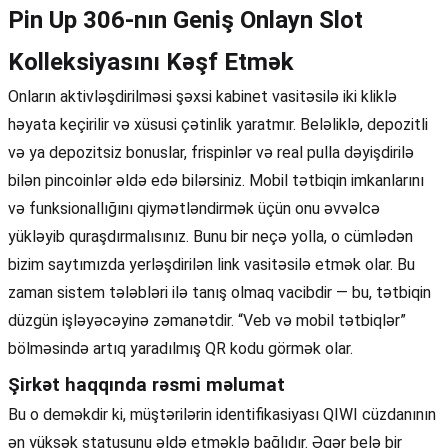
Pin Up 306-nın Geniş Onlayn Slot
Kolleksiyasını Kəşf Etmək
Onların aktivləşdirilməsi şəxsi kabinet vasitəsilə iki kliklə
həyata keçirilir və xüsusi çətinlik yaratmır. Beləliklə, depozitli
və ya depozitsiz bonuslar, frispinlər və real pulla dəyişdirilə
bilən pincoinlər əldə edə bilərsiniz. Mobil tətbiqin imkanlarını
və funksionallığını qiymətləndirmək üçün onu əvvəlcə
yükləyib quraşdırmalısınız. Bunu bir neçə yolla, o cümlədən
bizim saytımızda yerləşdirilən link vasitəsilə etmək olar. Bu
zaman sistem tələbləri ilə tanış olmaq vacibdir — bu, tətbiqin
düzgün işləyəcəyinə zəmanətdir. “Veb və mobil tətbiqlər”
bölməsində artıq yaradılmış QR kodu görmək olar.
Şirkət haqqında rəsmi məlumat
Bu o deməkdir ki, müştərilərin identifikasiyası QIWI cüzdanının
ən yüksək statusunu əldə etməklə bağlıdır. Əgər belə bir