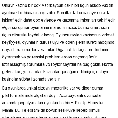
Onlayn kazino bir çox Azərbaycan sakinləri üçün asudə vaxtın
ayrılmaz bir hissəsinə çevrilib. Son illərdə bu sənaye sürətlə
inkişaf edir, daha çox əyləncə və qazanma imkanları təklif edir.
Əgər siz qumar oyunlarına maraqlısınızsa, bu məlumat sizin
üçün xüsusilə faydalı olacaq. Oyunçu rəyləri kazinonun xidmət
keyfiyyəti, oyunların dürüstlüyü və ödənişlərin sürəti haqqında
dəyərli məlumatlar verə bilər. Digər istifadəçilərin fikirlərini
öyrənmək və potensial problemlərdən qaçmaq üçün
ixtisaslaşmış forumlara və rəylər sayıtlarına baş çəkin. Hətta
gelenəkse, yerdə olan kazinolar qadağan edilmişdir, onlayn
kazinolar şübhəli zonada yer alır.
Bu oyunlarda unikal dizayn, mexanika var və digər qumar
platformalarında əlçatan deyil. Azərbaycanlı oyunçular
arasında populyar olan oyunlardan biri – Pin Up Humster
Mania. Bu, Telegram-da böyük səs-küyə səbəb olmuş
«tapalka»dan sonra hazırlanmış eksklüziv oyundur. Həmin