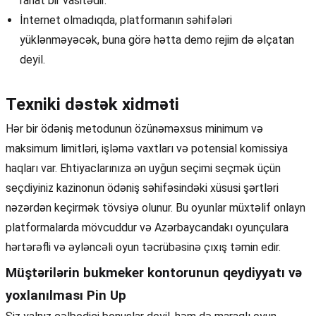
rahat bir vasitədir.
İnternet olmadıqda, platformanın səhifələri
yüklənməyəcək, buna görə hətta demo rejim də əlçatan
deyil.
Texniki dəstək xidməti
Hər bir ödəniş metodunun özünəməxsus minimum və
maksimum limitləri, işləmə vaxtları və potensial komissiya
haqları var. Ehtiyaclarınıza ən uyğun seçimi seçmək üçün
seçdiyiniz kazinonun ödəniş səhifəsindəki xüsusi şərtləri
nəzərdən keçirmək tövsiyə olunur. Bu oyunlar müxtəlif onlayn
platformalarda mövcuddur və Azərbaycandakı oyunçulara
hərtərəfli və əyləncəli oyun təcrübəsinə çıxış təmin edir.
Müştərilərin bukmeker kontorunun qeydiyyatı və
yoxlanılması Pin Up