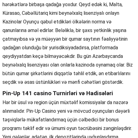
hərəkətlərə birbaşa qadağa yoxdur. Qeyd edək ki, Malta,
Kürasao, Cəbəllütariq kimi beynəlxalq lisenziyalı onlayn
Kazinolar Oyunçu qəbul etdikləri ölkələrin norma və
qanunlarına əməl edirlər. Beləliklə, bir şəxs yetkinlik yaşına
çatmayıbsa və ya müəyyən bir qumar saytının fəaliyyətinin
qadağan olunduğu bir yurisdiksiyadadırsa, platformada
qeydiyyatdan keçə bilməyəcəkdir. Bu gün Azərbaycanda
beynəlxalq lisenziyası olan onlarla kazinoda oynamaq olar. Biz
bütün qumar şirkətlərini diqqətlə təhlil etdik, ən etibarlılarını
seçdik və əsas üstünlükləri və mənfi cəhətləri göstərdik.
Pin-Up 141 casino Turnirləri və Hadisələri
Hər bir üsul və region üçün müxtəlif komissiyalar da nəzərə
alınmalıdır. Pin-Up Casino yeni və mövcud oyunçuları dəyərli
təşviqlərlə mükafatlandırmaq üçün cəlbedici bir bonus
proqramı təklif edir və ümumi oyun təcrübəsini zənginləşdirir.
Yeni gələnlər, adətən, ilk depozitlərində uyğunlaşdırma