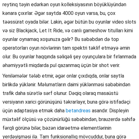
reytinq təyin edərkən oyun kolleksiyasının böyüklüyündən
kənara çıxırlar. Əgər saytda 4000 oyun varsa, bu, çox
təəssürat oyada bilər. Lakin, əgər bütün bu oyunlar video slots
və siz Blackjack, Let It Ride, və canlı gameshow titulları kimi
oyunlar oynamaq xoşunuza gəlir? Bu səbəbdən də top
operatorları oyun növlərinin tam spektri təklif etməyə əmin
olur. Bu oyunlar haqqında səliqəli şey oyunçulara bir fırlanmada
əhəmiyyətli miqdarda pul qazanmaq üçün bir shot verir.
Yeniləmələr tələb etmir, əgər onlar çıxdıqda, onlar saytla
birlikdə yüklənir. Məlumatların daimi yüklənməsi səbəbindən
trafik daha sürətlə sərf olunur. Dəqiq olaraq masaüstü
versiyanın xarici görünüşünü təkrarlayır, buna görə istifadəçi
üçün adaptasiya etmək daha
betandreas
asandır. Displeyin
müxtəlif ölçüsü və çözünürlüğü səbəbindən, brauzerdə səhifə
fərqli görünə bilər, bəzən idarəetmə elementlərinin
yerdəyişməsi ilə. Tam funksionallıq mövcuddur, buna görə