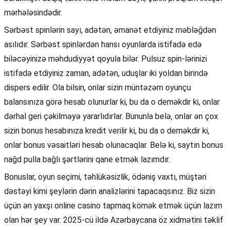
mərhələsindədir.
Sərbəst spinlərin sayı, adətən, əmanət etdiyiniz məbləğdən
asılıdır. Sərbəst spinlərdən hansı oyunlarda istifadə edə
biləcəyinizə məhdudiyyət qoyula bilər. Pulsuz spin-lərinizi
istifadə etdiyiniz zaman, adətən, uduşlar iki yoldan birində
dispers edilir. Ola bilsin, onlar sizin müntəzəm oyunçu
balansınıza görə hesab olunurlar ki, bu da o deməkdir ki, onlar
dərhal geri çəkilməyə yararlıdırlar. Bununla belə, onlar ən çox
sizin bonus hesabınıza kredit verilir ki, bu da o deməkdir ki,
onlar bonus vəsaitləri hesab olunacaqlar. Belə ki, saytın bonus
nağd pulla bağlı şərtlərini qane etmək lazımdır.
Bonuslar, oyun seçimi, təhlükəsizlik, ödəniş vaxtı, müştəri
dəstəyi kimi şeylərin dərin analizlərini tapacaqsınız. Biz sizin
üçün ən yaxşı online casino tapmaq kömək etmək üçün lazım
olan hər şey var. 2025-cü ildə Azərbaycana öz xidmətini təklif