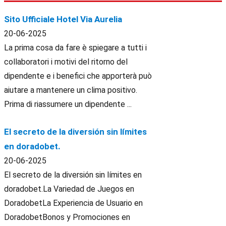
Sito Ufficiale Hotel Via Aurelia
20-06-2025
La prima cosa da fare è spiegare a tutti i
collaboratori i motivi del ritorno del
dipendente e i benefici che apporterà può
aiutare a mantenere un clima positivo.
Prima di riassumere un dipendente ...
El secreto de la diversión sin límites
en doradobet.
20-06-2025
El secreto de la diversión sin límites en
doradobet.La Variedad de Juegos en
DoradobetLa Experiencia de Usuario en
DoradobetBonos y Promociones en