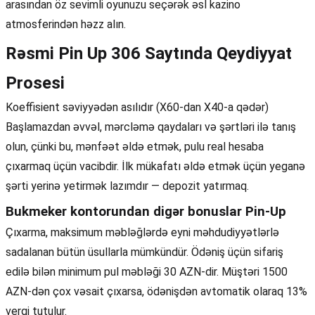
arasından öz sevimli oyunuzu seçərək əsl kazino
atmosferindən həzz alın.
Rəsmi Pin Up 306 Saytında Qeydiyyat
Prosesi
Koeffisient səviyyədən asılıdır (X60-dan X40-a qədər)
Başlamazdan əvvəl, mərcləmə qaydaları və şərtləri ilə tanış
olun, çünki bu, mənfəət əldə etmək, pulu real hesaba
çıxarmaq üçün vacibdir. İlk mükafatı əldə etmək üçün yeganə
şərti yerinə yetirmək lazımdır — depozit yatırmaq.
Bukmeker kontorundan digər bonuslar Pin-Up
Çıxarma, maksimum məbləğlərdə eyni məhdudiyyətlərlə
sadalanan bütün üsullarla mümkündür. Ödəniş üçün sifariş
edilə bilən minimum pul məbləği 30 AZN-dir. Müştəri 1500
AZN-dən çox vəsait çıxarsa, ödənişdən avtomatik olaraq 13%
vergi tutulur.