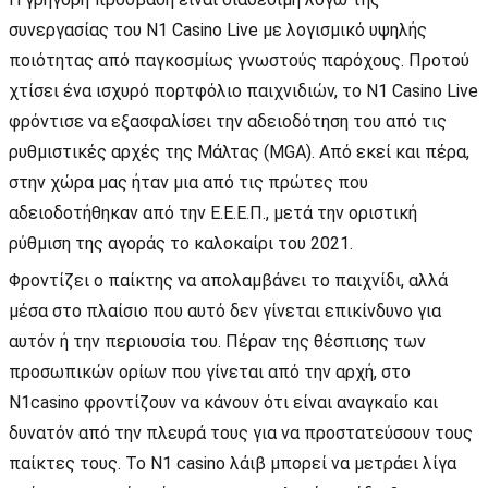
συνεργασίας του N1 Casino Live με λογισμικό υψηλής
ποιότητας από παγκοσμίως γνωστούς παρόχους. Προτού
χτίσει ένα ισχυρό πορτφόλιο παιχνιδιών, το Ν1 Casino Live
φρόντισε να εξασφαλίσει την αδειοδότηση του από τις
ρυθμιστικές αρχές της Μάλτας (MGA). Από εκεί και πέρα,
στην χώρα μας ήταν μια από τις πρώτες που
αδειοδοτήθηκαν από την Ε.Ε.Ε.Π., μετά την οριστική
ρύθμιση της αγοράς το καλοκαίρι του 2021.
Φροντίζει ο παίκτης να απολαμβάνει το παιχνίδι, αλλά
μέσα στο πλαίσιο που αυτό δεν γίνεται επικίνδυνο για
αυτόν ή την περιουσία του. Πέραν της θέσπισης των
προσωπικών ορίων που γίνεται από την αρχή, στο
Ν1casino φροντίζουν να κάνουν ότι είναι αναγκαίο και
δυνατόν από την πλευρά τους για να προστατεύσουν τους
παίκτες τους. Το N1 casino λάιβ μπορεί να μετράει λίγα