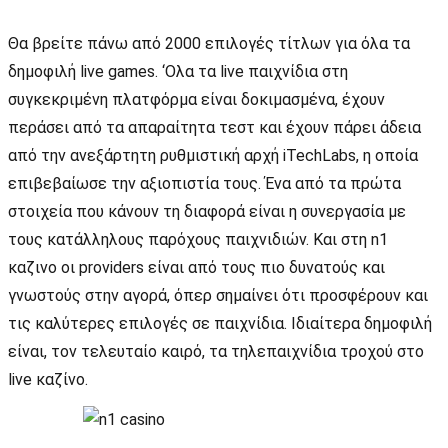
Θα βρείτε πάνω από 2000 επιλογές τίτλων για όλα τα
δημοφιλή live games. ‘Ολα τα live παιχνίδια στη
συγκεκριμένη πλατφόρμα είναι δοκιμασμένα, έχουν
περάσει από τα απαραίτητα τεστ και έχουν πάρει άδεια
από την ανεξάρτητη ρυθμιστική αρχή iTechLabs, η οποία
επιβεβαίωσε την αξιοπιστία τoυς. Ένα από τα πρώτα
στοιχεία που κάνουν τη διαφορά είναι η συνεργασία με
τους κατάλληλους παρόχους παιχνιδιών. Και στη n1
καζινο οι providers είναι από τους πιο δυνατούς και
γνωστούς στην αγορά, όπερ σημαίνει ότι προσφέρουν και
τις καλύτερες επιλογές σε παιχνίδια. Ιδιαίτερα δημοφιλή
είναι, τον τελευταίο καιρό, τα τηλεπαιχνίδια τροχού στο
live καζίνο.