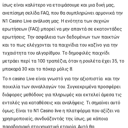
ίσως είναι καλύτερο να ετοιμάσουμε και μια δική μας,
ανεπίσημη σελίδα FAQ, που θα συμπληρώνει αρμονικά την
N1 Casino Live ανάλυση μας. Η ενότητα των συχνών
ερωτήσεων (FAQ) μπορεί να μην απαντά σε εκατοντάδες
ερωτήσεις. Την ασφάλεια των δεδομένων των παικτών
και το πως ελέγχονται τα παιχνίδια του καζίνο για την
τυχαιότητα του αλγορίθμου. Το δημοφιλές παιχνίδι
μετράει περί τα 100 τραπέζια, όταν η ρουλέτα έχει 35, το
μπακαρά 30 και το πόκερ μόλις 8.
Το n casino Live είναι γνωστό για την αξιοπιστία και την
ποικιλία των συναλλαγών του. Συγκεκριμένα προσφέρει
διάφορες μεθόδους για πληρωμές και εκτελεί άμεσα τις
εντολές για καταθέσεις και αναλήψεις. Τι σημαίνει αυτό
όμως; Είναι το N1 Casino live η πλατφόρμα που αξίζει να
χρησιμοποιείς, συνδυάζοντάς την, ίσως, με κάποια
παραδοσιακή στοιχηματική εταιρία; Αυτό θα