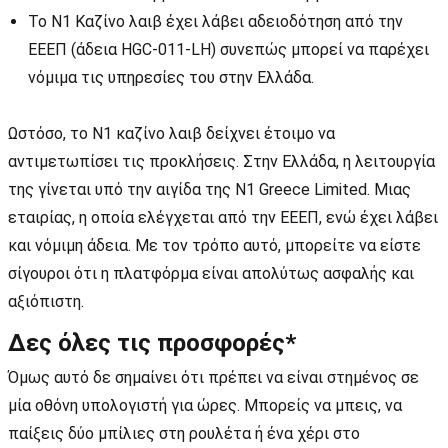
Το Ν1 Καζίνο λαιβ έχει λάβει αδειοδότηση από την
ΕΕΕΠ (άδεια HGC-011-LH) συνεπώς μπορεί να παρέχει
νόμιμα τις υπηρεσίες του στην Ελλάδα.
Ωστόσο, το N1 καζίνο λαιβ δείχνει έτοιμο να
αντιμετωπίσει τις προκλήσεις. Στην Ελλάδα, η λειτουργία
της γίνεται υπό την αιγίδα της N1 Greece Limited. Μιας
εταιρίας, η οποία ελέγχεται από την ΕΕΕΠ, ενώ έχει λάβει
και νόμιμη άδεια. Με τον τρόπο αυτό, μπορείτε να είστε
σίγουροι ότι η πλατφόρμα είναι απολύτως ασφαλής και
αξιόπιστη.
Δες όλες τις προσφορές*
Όμως αυτό δε σημαίνει ότι πρέπει να είναι στημένος σε
μία οθόνη υπολογιστή για ώρες. Μπορείς να μπεις, να
παίξεις δύο μπίλιες στη ρουλέτα ή ένα χέρι στο