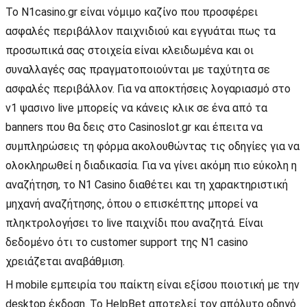
Το N1casino.gr είναι νόμιμο καζίνο που προσφέρει
ασφαλές περιβάλλον παιχνιδιού και εγγυάται πως τα
προσωπικά σας στοιχεία είναι κλειδωμένα και οι
συναλλαγές σας πραγματοποιούνται με ταχύτητα σε
ασφαλές περιβάλλον. Για να αποκτήσεις λογαριασμό στο
ν1 ψασινο live μπορείς να κάνεις κλικ σε ένα από τα
banners που θα δεις στο Casinoslot.gr και έπειτα να
συμπληρώσεις τη φόρμα ακολουθώντας τις οδηγίες για να
ολοκληρωθεί η διαδικασία. Για να γίνει ακόμη πιο εύκολη η
αναζήτηση, το N1 Casino διαθέτει και τη χαρακτηριστική
μηχανή αναζήτησης, όπου ο επισκέπτης μπορεί να
πληκτρολογήσει το live παιχνίδι που αναζητά. Είναι
δεδομένο ότι το customer support της Ν1 casino
χρειάζεται αναβάθμιση.
Η mobile εμπειρία του παίκτη είναι εξίσου ποιοτική με την
desktop έκδοση. Το HelpΒet αποτελεί τον απόλυτο οδηγό