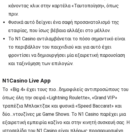
κάνοντας κλικ στην καρτέλα «Ταυτοποίηση», όπως
πριν.
Φυσικά αυτό δείχνει ένα σαφή προσανατολισμό της
εταιρίας, που ίσως βέβαια αλλάξει στο μέλλον.
Το N1 Casino αντιλαμβάνεται το πόσο σημαντικό είναι
το περιβάλλον του παιχνιδιού και για αυτό έχει
φροντίσει να δημιουργήσει μία εξαιρετική παρουσίαση
και ταξινόμηση των επιλογών.
N1Casino Live App
Το «Big 4» έχει τους πιο…δημοφιλείς αντιπροσώπους του
όπως όλη την σειρά «Lightning Roulette», «Grand VIP»
τραπέζια Μπλακτζακ και φυσικά «Speed Baccarat» και
δύο…ντουζίνες με Game Shows. Το N1 Casino παρέχει μια
εξαιρετική εμπειρία καζίνο και στην κινητή συσκευή σας. Η
ιστοσελίδα του N1 Casino είναι πλήρως προσαρμοσμένη