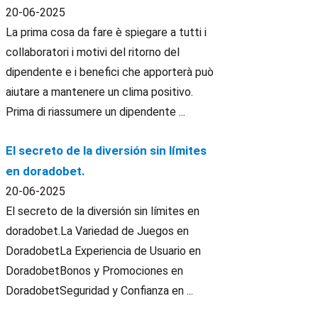
20-06-2025
La prima cosa da fare è spiegare a tutti i
collaboratori i motivi del ritorno del
dipendente e i benefici che apporterà può
aiutare a mantenere un clima positivo.
Prima di riassumere un dipendente ...
El secreto de la diversión sin límites
en doradobet.
20-06-2025
El secreto de la diversión sin límites en
doradobet.La Variedad de Juegos en
DoradobetLa Experiencia de Usuario en
DoradobetBonos y Promociones en
DoradobetSeguridad y Confianza en ...