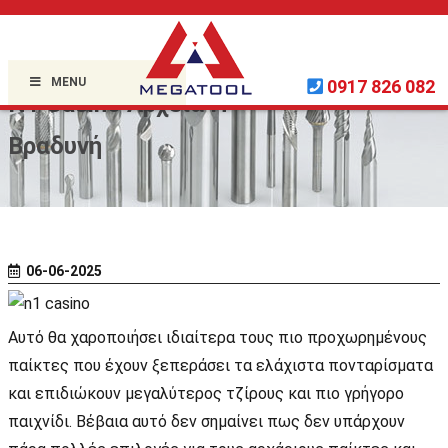
Home »
Uncategorized
»
MENU
0917 826 082
N1 Casino Αρχεία Η
Βραδυνή
06-06-2025
Αυτό θα χαροποιήσει ιδιαίτερα τους πιο προχωρημένους
παίκτες που έχουν ξεπεράσει τα ελάχιστα πονταρίσματα
και επιδιώκουν μεγαλύτερος τζίρους και πιο γρήγορο
παιχνίδι. Βέβαια αυτό δεν σημαίνει πως δεν υπάρχουν