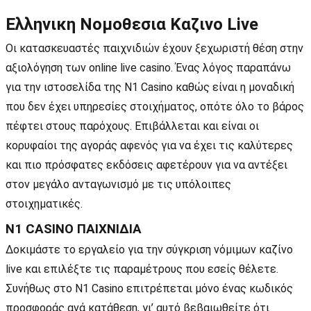
Ελληνικη Νομοθεσια Καζινο Live
Οι κατασκευαστές παιχνιδιών έχουν ξεχωριστή θέση στην
αξιολόγηση των online live casino. Ένας λόγος παραπάνω
για την ιστοσελίδα της Ν1 Casino καθώς είναι η μοναδική
που δεν έχει υπηρεσίες στοιχήματος, οπότε όλο το βάρος
πέφτει στους παρόχους. Επιβάλλεται και είναι οι
κορυφαίοι της αγοράς αφενός για να έχει τις καλύτερες
και πιο πρόσφατες εκδόσεις αφετέρουν για να αντέξει
στον μεγάλο ανταγωνισμό με τις υπόλοιπες
στοιχηματικές.
N1 CASINO ΠΑΙΧΝΙΔΙΑ
Δοκιμάστε το εργαλείο για την σύγκριση νόμιμων καζίνο
live και επιλέξτε τις παραμέτρους που εσείς θέλετε.
Συνήθως στο Ν1 Casino επιτρέπεται μόνο ένας κωδικός
προσφοράς ανά κατάθεση, γι’ αυτό βεβαιωθείτε ότι