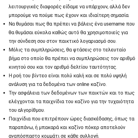
λειτουργικές διαφορές είδαμε να υπάρχουν, αλλά δεν
μπορούμε να πούμε πως έχουν και ιδιαίτερη σημασία.
Να θυμάσαι πως θα πρέπει να βάλεις ένα username που
θα θυμάσαι εύκολα καθώς αυτό θα χρησιμοποιείς για
την σύνδεση σου στον παικτικό λογαριασμό σου.
Μόλις τα συμπληρώσεις, θα φτάσεις στο τελευταίο
βήμα στο οποίο θα πρέπει να συμπληρώσεις τον αριθμό
κινητού σου και τον αριθμό δελτίου ταυτότητας.
Η ροή του βίντεο είναι πολύ καλή και σε πολύ υψηλή
ανάλυση για τα δεδομένα των online καζίνο.
Την ασφάλεια των δεδομένων των παικτών και το πως
ελέγχονται τα παιχνίδια του καζίνο για την τυχαιότητα
του αλγορίθμου.
Παιχνίδια που επιτρέπουν ώρες διασκέδασης, όπως τα
παραπάνω, ή μπακαρά και καζίνο πόκερ αποτελούν
αναπόσπαστο κομμάτι σε κάθε συλλογή.