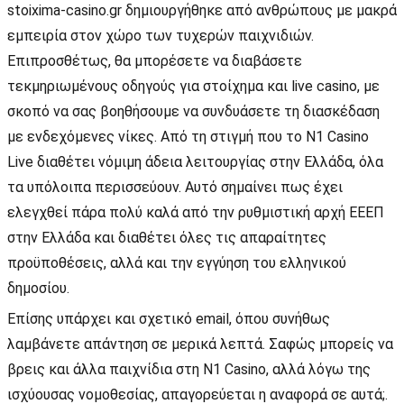
stoixima-casino.gr δημιουργήθηκε από ανθρώπους με μακρά
εμπειρία στον χώρο των τυχερών παιχνιδιών.
Επιπροσθέτως, θα μπορέσετε να διαβάσετε
τεκμηριωμένους οδηγούς για στοίχημα και live casino, με
σκοπό να σας βοηθήσουμε να συνδυάσετε τη διασκέδαση
με ενδεχόμενες νίκες. Από τη στιγμή που το N1 Casino
Live διαθέτει νόμιμη άδεια λειτουργίας στην Ελλάδα, όλα
τα υπόλοιπα περισσεύουν. Αυτό σημαίνει πως έχει
ελεγχθεί πάρα πολύ καλά από την ρυθμιστική αρχή ΕΕΕΠ
στην Ελλάδα και διαθέτει όλες τις απαραίτητες
προϋποθέσεις, αλλά και την εγγύηση του ελληνικού
δημοσίου.
Επίσης υπάρχει και σχετικό email, όπου συνήθως
λαμβάνετε απάντηση σε μερικά λεπτά. Σαφώς μπορείς να
βρεις και άλλα παιχνίδια στη Ν1 Casino, αλλά λόγω της
ισχύουσας νομοθεσίας, απαγορεύεται η αναφορά σε αυτά;.