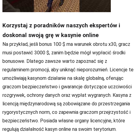
Korzystaj z poradników naszych ekspertów i
doskonal swoją grę w kasynie online
Na przykład, jeśli bonus 100 $ ma warunek obrotu x30, gracz
musi postawić 3000 $, zanim będzie mógł wypłacić środki
bonusowe. Dlatego zawsze warto zapoznać się z
regulaminem promocji, aby uniknąć nieporozumień. Licencje te
umożliwiają kasynom działanie na skalę globalną, oferując
graczom bezpieczeństwo i gwarancje dotyczące uczciwości
rozgrywek, ochrony danych oraz wypłat wygranych. Kasyna z
licencją międzynarodową są zobowiązane do przestrzegania
rygorystycznych norm, co zapewnia graczom przejrzystość i
bezpieczeństwo. Posiada własne organy licencyjne, które
regulują działalność kasyn online na swoim terytorium.