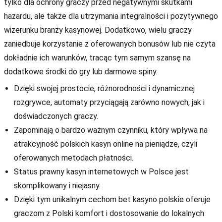
tylko dla ochrony graczy przed negatywnymi skutkami
hazardu, ale także dla utrzymania integralności i pozytywnego
wizerunku branży kasynowej. Dodatkowo, wielu graczy
zaniedbuje korzystanie z oferowanych bonusów lub nie czyta
dokładnie ich warunków, tracąc tym samym szansę na
dodatkowe środki do gry lub darmowe spiny.
Dzięki swojej prostocie, różnorodności i dynamicznej
rozgrywce, automaty przyciągają zarówno nowych, jak i
doświadczonych graczy.
Zapominają o bardzo ważnym czynniku, który wpływa na
atrakcyjność polskich kasyn online na pieniądze, czyli
oferowanych metodach płatności.
Status prawny kasyn internetowych w Polsce jest
skomplikowany i niejasny.
Dzięki tym unikalnym cechom bet kasyno polskie oferuje
graczom z Polski komfort i dostosowanie do lokalnych