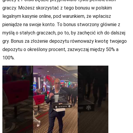
graczy. Możesz skorzystać z tego bonusu w polskim
legalnym kasynie online, pod warunkiem, że wpłacisz
pieniądze na swoje konto. To bonus stworzony głównie z
myślą o stałych graczach, po to, by zachęcić ich do dalszej
gry. Bonus za złożenie depozytu równoważy kwotę twojego
depozytu o określony procent, zazwyczaj między 50% a
100%.