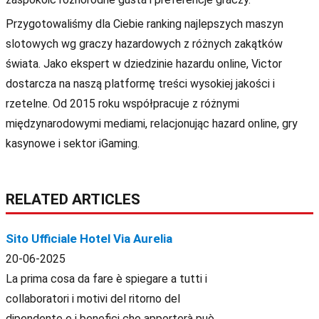
Przygotowaliśmy dla Ciebie ranking najlepszych maszyn
slotowych wg graczy hazardowych z różnych zakątków
świata. Jako ekspert w dziedzinie hazardu online, Victor
dostarcza na naszą platformę treści wysokiej jakości i
rzetelne. Od 2015 roku współpracuje z różnymi
międzynarodowymi mediami, relacjonując hazard online, gry
kasynowe i sektor iGaming.
RELATED ARTICLES
Sito Ufficiale Hotel Via Aurelia
20-06-2025
La prima cosa da fare è spiegare a tutti i
collaboratori i motivi del ritorno del
dipendente e i benefici che apporterà può