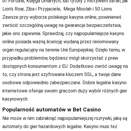
of Fortune, Księga Umarłych, lub tytuły z motywem safari, jak
Lion’s Roar, Ziba i Przyjaciele, Mega Moolah i 50 Lions.
Zawsze przy wyborze polskiego kasyna online, powinieneś
zwrócić szczególną uwagę na gwarancje bezpieczeństwa,
jakie ono zapewnia. Sprawdzaj, czy najpopularniejsze kasyno
online posiada ważną licencję wydaną przez renomowany
organ regulacyjny na terenie Unii Europejskiej. Dzięki temu, w
przypadku problemów, będziesz mógł skorzystać z praw
dostępnych konsumentom z EU. Dodatkowo zwróć uwagę na
to, czy strona jest szyfrowana kluczem SSL, a twoje dane
osobowe odpowiednio zabezpieczane. Dobre legalne kasyno
internetowe oferuje swoim graczom duży wybór różnych gier
kasynowych.
Popularność automatów w Bet Casino
Nie może w nim zabraknąć najpopularniejszej rozrywki, jaką są
automaty do gier hazardowych legalne. Kasyno musi też