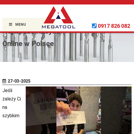
Home »
Uncategorized
»
MENU
0917 826 082
Najlepsze Kasyna
Online w Polsce
27-03-2025
Jeśli
zależy Ci
na
szybkim