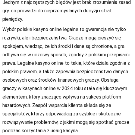
Jednym z najczęstszych błędów jest brak zrozumienia zasad
gry, co prowadzi do nieprzemyślanych decyzji i strat
pieniędzy.
Wybór polskie kasyno online legalne to gwarancja nie tylko
rozrywki, ale i bezpieczeństwa. Gracze mogą cieszyć się
spokojem, wiedząc, że ich środki i dane są chronione, a gra
odbywa się w uczciwy sposób, zgodny z polskimi przepisami
prawa. Legalne kasyno online to takie, które działa zgodnie z
polskim prawem, a także zapewnia bezpieczeństwo danych
osobowych oraz środków finansowych graczy. Obsługa
graczy w kasynach online w 2024 roku stała się kluczowym
elementem, który znacząco wpływa na sukces platform
hazardowych. Zespół wsparcia klienta składa się ze
specjalistów, którzy odpowiadają za szybkie i skuteczne
rozwiązywanie problemów, z jakimi mogą się spotkać gracze
podczas korzystania z usług kasyna.