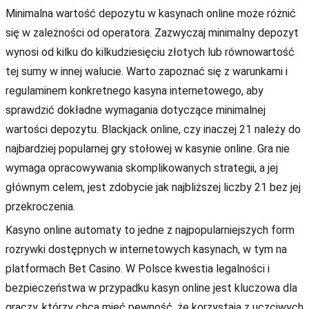
Minimalna wartość depozytu w kasynach online może różnić
się w zależności od operatora. Zazwyczaj minimalny depozyt
wynosi od kilku do kilkudziesięciu złotych lub równowartość
tej sumy w innej walucie. Warto zapoznać się z warunkami i
regulaminem konkretnego kasyna internetowego, aby
sprawdzić dokładne wymagania dotyczące minimalnej
wartości depozytu. Blackjack online, czy inaczej 21 należy do
najbardziej popularnej gry stołowej w kasynie online. Gra nie
wymaga opracowywania skomplikowanych strategii, a jej
głównym celem, jest zdobycie jak najbliższej liczby 21 bez jej
przekroczenia.
Kasyno online automaty to jedne z najpopularniejszych form
rozrywki dostępnych w internetowych kasynach, w tym na
platformach Bet Casino. W Polsce kwestia legalności i
bezpieczeństwa w przypadku kasyn online jest kluczowa dla
graczy, którzy chcą mieć pewność, że korzystają z uczciwych