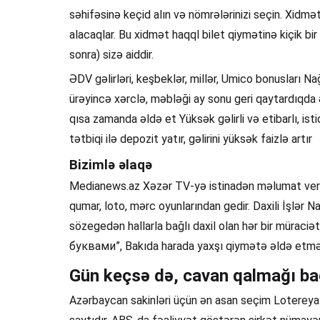
səhifəsinə keçid alın və nömrələrinizi seçin. Xidmət
alacaqlar. Bu xidmət haqql bilet qiymətinə kiçik bi
sonra) sizə aiddir.
ƏDV gəlirləri, keşbeklər, millər, Umico bonusları Na
ürəyincə xərclə, məbləği ay sonu geri qaytardıqda 
qısa zamanda əldə et Yüksək gəlirli və etibarlı, is
tətbiqi ilə depozit yatır, gəlirini yüksək faizlə artır
Bizimlə əlaqə
Medianews.az Xəzər TV-yə istinadən məlumat verir
qumar, loto, mərc oyunlarından gedir. Daxili İşlər 
sözegedən hallarla bağlı daxil olan hər bir müraciə
буквами”, Bakıda harada yaxşı qiymətə əldə etmə
Gün keçsə də, cavan qalmağı ba
Azərbaycan sakinləri üçün ən asan seçim Lotereya b