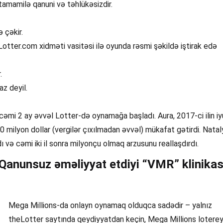
tamamilə qanuni və təhlükəsizdir.
 çəkir.
Lotter.com xidməti vasitəsi ilə oyunda rəsmi şəkildə iştirak edə
.
az deyil.
əmi 2 ay əvvəl Lotter-də oynamağa başladı. Aura, 2017-ci ilin iy
 30 milyon dollar (vergilər çıxılmadan əvvəl) mükafat gətirdi. Natal
və cəmi iki il sonra milyonçu olmaq arzusunu reallaşdırdı.
Qanunsuz əməliyyat etdiyi “VMR” klinikas
Mega Millions-da onlayn oynamaq olduqca sadədir – yalnız
theLotter saytında qeydiyyatdan keçin, Mega Millions lotere