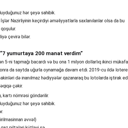
duyduğunuz hər şeyə sahibik.
şlər Nazirliyinin keçirdiyi əməliyyatlarla saxlanılanlar olsa da bu
 qoşulur.
yə çevirə bilər.
– “7 yumurtaya 200 manat verdim”
n 5-ni tapmağı bacardı və bu ona 1 milyon dollarlıq ikinci mükafa
sonra da saytda uğurla oynamağa davam etdi. 2019-cu ildə loter
inləri də inanılmaz hədiyyələr qazanaraq bu lotolarda iştirak e
əqiqə çəkir.
 kartı nömrəsi göndərilir.
duyduğunuz hər şeyə sahibik.
r.
irilmasinnan əvvəl)
 qaz piltələri kütləvi şə…