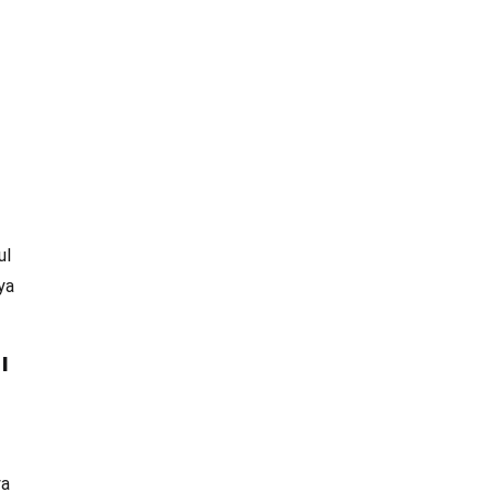
ul
ya
ı
ya