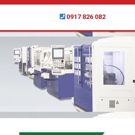
0917 826 082