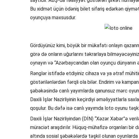
saytıdır. ABŞ-da fəaliyyət göstərən şirkət nümayənd
Bu xidmət üçün ödəniş bilet sifariş edərkən qiymətə 
oyunçuya məxsusdur.
Gördüyünüz kimi, böyük bir mükafatı onlayn qazan
görə də onların uğurlarını təkrarlaya bilməyəcəyi
oynayın və “Azərbaycandan olan oyunçu dünyanın ən
Rənglər istifadə etdiyiniz cihaza və ya ətraf mühit
göstərilənlərdən fərqli ola bilər. Endirim və kamp
şəbəkəsində canlı yayımlarda qanunsuz mərc oyunlar
Daxili İşlər Nazirliyinin keçirdiyi əməliyyatlarla saxl
qoşulur. Bu dəfə isə canlı yayımda loto oyunu təşkil
Daxili İşlər Nazirliyindən (DİN) “Xəzər Xəbər”ə ver
müraciət araşdırılır. Hüquq-mühafizə orqanları bir
altında sosial şəbəkələrdə təşkil olunan oyunlarda