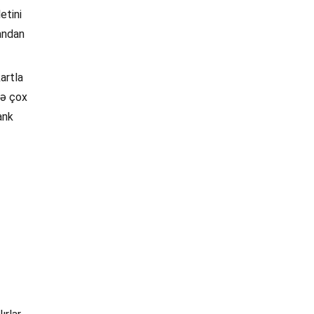
etini
landan
artla
və çox
ank