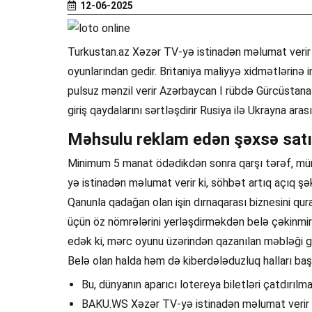
12-06-2025
Turkustan.az Xəzər TV-yə istinadən məlumat verir k
oyunlarından gedir. Britaniya maliyyə xidmətlərinə i
pulsuz mənzil verir Azərbaycan I rübdə Gürcüstana b
giriş qaydalarını sərtləşdirir Rusiya ilə Ukrayna ara
Məhsulu reklam edən şəxsə satı
Minimum 5 manat ödədikdən sonra qarşı tərəf, mü
yə istinadən məlumat verir ki, söhbət artıq açıq şə
Qanunla qadağan olan işin dırnaqarası biznesini qur
üçün öz nömrələrini yerləşdirməkdən belə çəkinmirl
edək ki, mərc oyunu üzərindən qazanılan məbləği gö
Belə olan halda həm də kiberdələduzluq halları baş v
Bu, dünyanın aparıcı lotereya biletləri çatdırı
BAKU.WS Xəzər TV-yə istinadən məlumat verir ki,