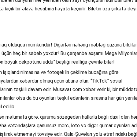
ələri dünyanın hər yerindən olan sayt oyunçuları adından bilet alı
kiçik bir əlavə hesabına həyata keçirilir. Biletin özü şirkətə deyil
maq olduqca mümkündür! Digərləri nəhəng məbləğ qazana bildilər
niz üçün heç bir səbəb yoxdur! Bu çərşənbə axşamı Mega Milyonlar
 böyük cekpotunu uddu” başlığı reallığa çevrilə bilər!
in işıqlandırılmasına və fotoşəklin çəkilmə bucağına görə
aniyalardan xəbərdar olmaq üçün abunə olun. “TikTok” sosial
ının təşkili davam edir. Musavat.com xəbər verir ki, bir müddətd
anılanlar olsa da bu oyunları təşkil edənlərin sırasına hər gün yenilə
 edilib.
ilən məlumata görə, quruma sözegedən hallarla bağlı daxil olan hər
 daha vətəndaşlara qanunsuz mərc, loto və digər qumar oyunları ad
 iştirak etməməyi tövsiyə edir. Qala-Şüvəlan yolu ətrafındakı bağ