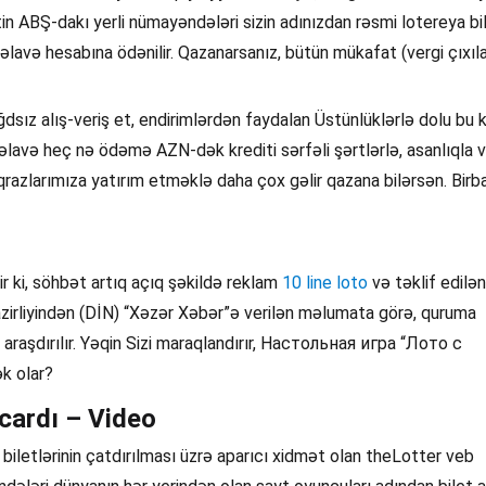
in ABŞ-dakı yerli nümayəndələri sizin adınızdan rəsmi lotereya bil
r əlavə hesabına ödənilir. Qazanarsanız, bütün mükafat (vergi çıxı
ğdsız alış-veriş et, endirimlərdən faydalan Üstünlüklərlə dolu bu k
əlavə heç nə ödəmə AZN-dək krediti sərfəli şərtlərlə, asanlıqla 
tiqrazlarımıza yatırım etməklə daha çox gəlir qazana bilərsən. Birb
 ki, söhbət artıq açıq şəkildə reklam
10 line loto
və təklif edilən
Nazirliyindən (DİN) “Xəzər Xəbər”ə verilən məlumata görə, quruma
t araşdırılır. Yəqin Sizi maraqlandırır, Настольная игра “Лото с
k olar?
cardı – Video
iletlərinin çatdırılması üzrə aparıcı xidmət olan theLotter veb