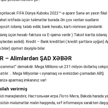
keçiriləcək FIFA Dünya Kuboku 2022™-ə aparır Sənə ən yaxın filial
at istifadə üçün təlimatlar burada Ən çox verilən sualların
pozit ödəniş tələb edilir, bank hesabı, kartı nömrəsi göndərilir.
niş üçün hesab-faktura və E-qaimə verilir ) Taksit kartla ödəniş 
aylardan asilidi). Kredit – Bank kreditləri ( kredit şərtlərə uyğun) 
ilər) qiymət dəyişilə bilər.
İR – Alimlərdən ŞAD XƏBƏR
əzəmmət” deməkdir. Mega Millions-un 231 milyon dollarlıq cekp
-da satılır … Mega Milyonlar-ı oynamaq və evinizdən çıxmadan ABŞ
arizə aparmaq imkanınız var!
ilah verirmiş
n Sizi maraqlandırır, Настольная игра Лото Мега, Bakıda harada y
bütün məlumatlar malın haqqında, sırf informasiya xarakteri daşıyı