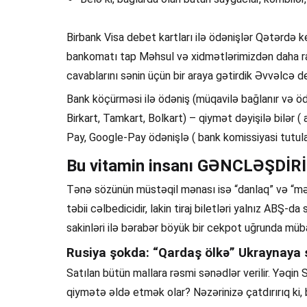
Birbank Visa debet kartları ilə ödənişlər Qətərdə 
bankomatı tap Məhsul və xidmətlərimizdən daha rah
cavablarını sənin üçün bir araya gətirdik Əvvəlcə de
Bank köçürməsi ilə ödəniş (müqavilə bağlanır və ödə
Birkart, Tamkart, Bolkart) – qiymət dəyişilə bilər ( 
Pay, Google-Pay ödənişlə ( bank komissiyasi tutula b
Bu vitamin insanı GƏNCLƏŞDİR
Tənə sözünün müstəqil mənası isə “danlaq” və “m
təbii cəlbedicidir, lakin tiraj biletləri yalnız ABŞ
sakinləri ilə bərabər böyük bir cekpot uğrunda müb
Rusiya şokda: “Qardaş ölkə” Ukraynaya s
Satılan bütün mallara rəsmi sənədlər verilir. Yəqi
qiymətə əldə etmək olar? Nəzərinizə çatdırırıq ki, 