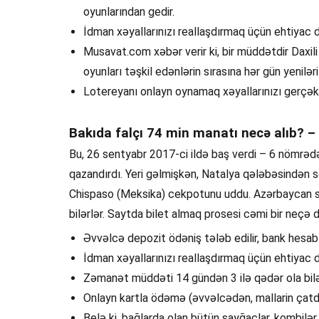
oyunlarından gedir.
İdman xəyallarınızı reallaşdırmaq üçün ehtiyac 
Musavat.com xəbər verir ki, bir müddətdir Daxili İ
oyunları təşkil edənlərin sırasına hər gün yeniləri
Lotereyanı onlayn oynamaq xəyallarınızı gerçəkli
Bakıda falçı 74 min manatı necə alıb? 
Bu, 26 sentyabr 2017-ci ildə baş verdi – 6 nömrədə
qazandırdı. Yeri gəlmişkən, Natalya qələbəsindən 
Chispaso (Meksika) cekpotunu uddu. Azərbaycan sak
bilərlər. Saytda bilet almaq prosesi cəmi bir neçə d
Əvvəlcə depozit ödəniş tələb edilir, bank hesabı,
İdman xəyallarınızı reallaşdırmaq üçün ehtiyac 
Zəmanət müddəti 14 gündən 3 ilə qədər ola bilə
Onlayn kartla ödəmə (əvvəlcədən, mallarin çatd
Belə ki, bağlarda olan bütün sayğaclar, kombilər,