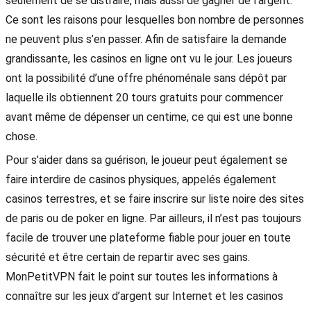
seulement de se distraire, mais aussi de gagner de l’argent.
Ce sont les raisons pour lesquelles bon nombre de personnes
ne peuvent plus s’en passer. Afin de satisfaire la demande
grandissante, les casinos en ligne ont vu le jour. Les joueurs
ont la possibilité d’une offre phénoménale sans dépôt par
laquelle ils obtiennent 20 tours gratuits pour commencer
avant même de dépenser un centime, ce qui est une bonne
chose.
Pour s’aider dans sa guérison, le joueur peut également se
faire interdire de casinos physiques, appelés également
casinos terrestres, et se faire inscrire sur liste noire des sites
de paris ou de poker en ligne. Par ailleurs, il n’est pas toujours
facile de trouver une plateforme fiable pour jouer en toute
sécurité et être certain de repartir avec ses gains.
MonPetitVPN fait le point sur toutes les informations à
connaître sur les jeux d’argent sur Internet et les casinos