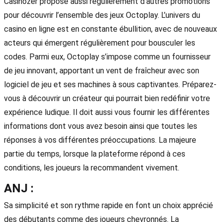
Casinozer propose aussi régulièrement d’autres promotions
pour découvrir l’ensemble des jeux Octoplay. L’univers du
casino en ligne est en constante ébullition, avec de nouveaux
acteurs qui émergent régulièrement pour bousculer les
codes. Parmi eux, Octoplay s’impose comme un fournisseur
de jeu innovant, apportant un vent de fraîcheur avec son
logiciel de jeu et ses machines à sous captivantes. Préparez-
vous à découvrir un créateur qui pourrait bien redéfinir votre
expérience ludique. Il doit aussi vous fournir les différentes
informations dont vous avez besoin ainsi que toutes les
réponses à vos différentes préoccupations. La majeure
partie du temps, lorsque la plateforme répond à ces
conditions, les joueurs la recommandent vivement.
ANJ :
Sa simplicité et son rythme rapide en font un choix apprécié
des débutants comme des joueurs chevronnés. La